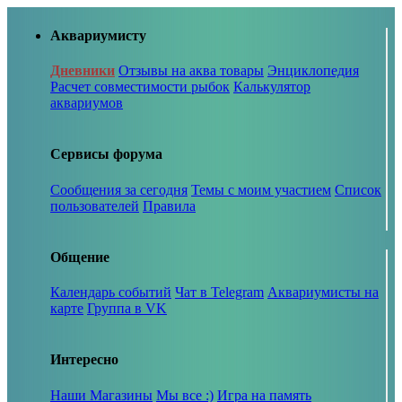
Аквариумисту
Дневники
Отзывы на аква товары
Энциклопедия
Расчет совместимости рыбок
Калькулятор
аквариумов
Сервисы форума
Сообщения за сегодня
Темы с моим участием
Список
пользователей
Правила
Общение
Календарь событий
Чат в Telegram
Аквариумисты на
карте
Группа в VK
Интересно
Наши Магазины
Мы все :)
Игра на память