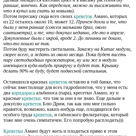
раньше, конечно. Как определим, можно ли высаживать то,
что я купил или ехать за новыми)
.
Потом пересажу сюда всех своих
креветок
Амано, которых
из 22 осталось около 10, может 12.
Причем дохли и те, что
были у меня раньше (совсем мальками брал, около
сантиметра), и те, что докупал недавно, где-то в апреле.
Докупленные были с икрой, вроде 2. До личинки не дошло,
что-то пошло не так.
Потом буду мастерить светильник.
Закажу на Китае модули,
скорее всего, а ждать их около месяца. Пока будет висеть
пару светодиодных прожекторов, ну или же я модули
имеющиеся куда-нибудь прикручу и будет так. Крышку
делать 90% не буду, будет подвесной светильник.
Оставшихся красных
креветок
оставлю в той банке, что
сейчас вместилище для всех гидробионтов, что у меня есть:
два
коридораса
альбиноса (пара), кресетки Амано, ну и
красные
креветки
. что там за они я не знаю. Еще дальше я
докуплю
креветок
Блю Дрим, так как они мне сильно
нравятся, возможно, каких-нибудь еще, плодящихся без
особого труда
креветок
, и габонского фильтратора, который
тоже мне очень симпатичен. Его попробую расплодить)))
Креветки
Амано будут жить и плодиться прямо в этом