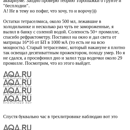
аквариуме. Заодно проверю теорию Торопыжки о грунте и
"бесплодии".
А! Не в тему но пофиг, что хочу, то и ворочу)))
Остатки тетраселмиса, около 500 мл, лежавшие в
холодильнике и несколько раз чуть не замороженные, я
вылил в банку с соленой водой. Соленость 50+ промилле,
спасибо рефрактометру. Поставил на окно и дал света от
матрицы 16*16 от БП в 1000 мА (то есть не на всю
мощность). Старый тетраселмис, который накануне я плотно
так освещал десятиваттным прожектором, походу умер. Но я
не сдался, а просифонил дно и залил туда водички около 29
промилле. Посмотрим, что из этого выйдет.
Спустя буквально час в трехлитровике наблюдаю вот это