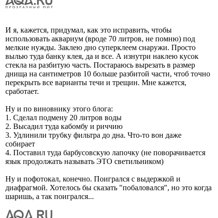
И я, кажется, придумал, как это исправить, чтобы
использовать аквариум (вроде 70 литров, не помню) под
мелкие нужды. Заклею дно суперклеем снаружи. Просто
вылью туда банку клея, да и все. А изнутри наклею кусок
стекла на разбитую часть. Постараюсь вырезать в размер
днища на сантиметров 10 больше разбитой части, чтоб точно
перекрыть все варианты течи и трещин. Мне кажется,
сработает.
Ну и по виновнику этого блога:
1. Сделал подмену 20 литров воды
2. Высадил туда кабомбу и риччию
3. Удлинили трубку фильтра до дна. Что-то вон даже
собирает
4. Поставил туда барбусовскую лапочку (не поворачивается
язык продолжать называть ЭТО светильником)
Ну и пофотокал, конечно. Поигрался с выдержкой и
диафрагмой. Хотелось бы сказать "побаловался", но это когда
шаришь, а так поигрался...