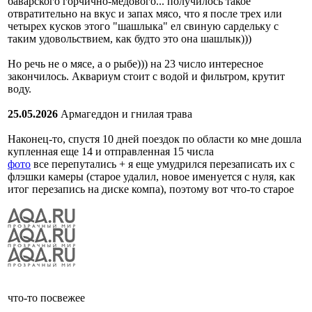
баварского горчично-медового... получилось такое
отвратительно на вкус и запах мясо, что я после трех или
четырех кусков этого "шашлыка" ел свиную сардельку с
таким удовольствием, как будто это она шашлык)))
Но речь не о мясе, а о рыбе))) на 23 число интересное
закончилось. Аквариум стоит с водой и фильтром, крутит
воду.
25.05.2026
Армагеддон и гнилая трава
Наконец-то, спустя 10 дней поездок по области ко мне дошла
купленная еще 14 и отправленная 15 числа
фото
все перепутались + я еще умудрился перезаписать их с
флэшки камеры (старое удалил, новое именуется с нуля, как
итог перезапись на диске компа), поэтому вот что-то старое
что-то посвежее