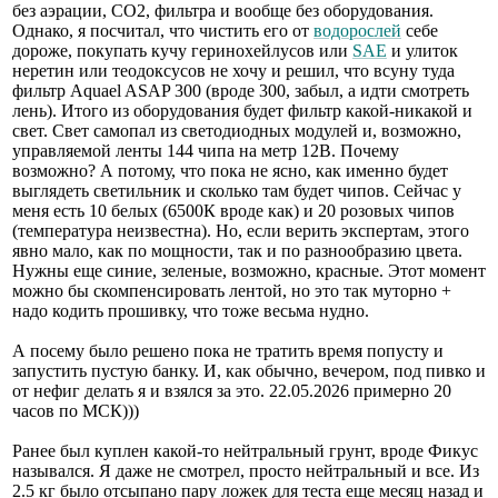
без аэрации, СО2, фильтра и вообще без оборудования.
Однако, я посчитал, что чистить его от
водорослей
себе
дороже, покупать кучу геринохейлусов или
SAE
и улиток
неретин или теодоксусов не хочу и решил, что всуну туда
фильтр Aquael ASAP 300 (вроде 300, забыл, а идти смотреть
лень). Итого из оборудования будет фильтр какой-никакой и
свет. Свет самопал из светодиодных модулей и, возможно,
управляемой ленты 144 чипа на метр 12В. Почему
возможно? А потому, что пока не ясно, как именно будет
выглядеть светильник и сколько там будет чипов. Сейчас у
меня есть 10 белых (6500К вроде как) и 20 розовых чипов
(температура неизвестна). Но, если верить экспертам, этого
явно мало, как по мощности, так и по разнообразию цвета.
Нужны еще синие, зеленые, возможно, красные. Этот момент
можно бы скомпенсировать лентой, но это так муторно +
надо кодить прошивку, что тоже весьма нудно.
А посему было решено пока не тратить время попусту и
запустить пустую банку. И, как обычно, вечером, под пивко и
от нефиг делать я и взялся за это. 22.05.2026 примерно 20
часов по МСК)))
Ранее был куплен какой-то нейтральный грунт, вроде Фикус
назывался. Я даже не смотрел, просто нейтральный и все. Из
2.5 кг было отсыпано пару ложек для теста еще месяц назад и