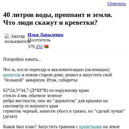
Ответить
40 литров воды, проппант и земля.
Что люди скажут и креветки?
Илья Давыденко
Посетитель
379
252
Попробую начать...
Что ж, после переезда и акклиматизации (оклемации)
креветок
в новом старом доме, решил я запустить свой
"большой" аквариум. Итак, габариты:
62*24,5*34,7 (Д*Ш*В) по наружному краю
стекло 4 мм, обычное зеленое
ребра жесткости, они же "держатель" для крышки на
сантиметр от верхнего края
герметик черный, нанесен убого и грязно, но "сделай лучше"
(делал)
Каков был план? Запустить травник с
креветками
на земле