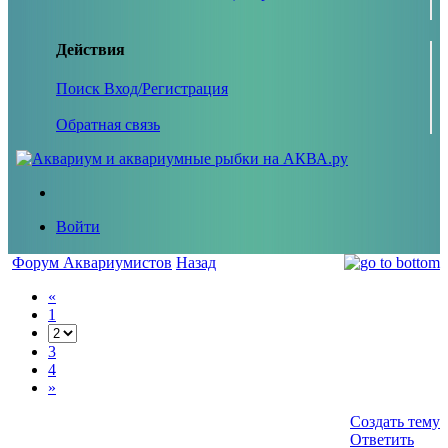
Действия
Поиск
Вход/Регистрация
Обратная связь
Войти
Форум Аквариумистов
Назад
«
1
3
4
»
Создать тему
Ответить