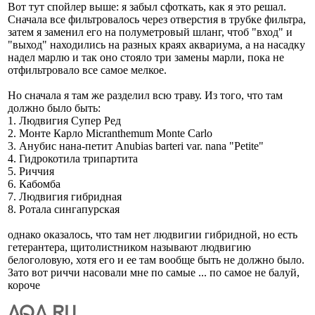
Вот тут спойлер выше: я забыл сфоткать, как я это решал.
Сначала все фильтровалось через отверстия в трубке фильтра,
затем я заменил его на полуметровый шланг, чтоб "вход" и
"выход" находились на разных краях аквариума, а на насадку
надел марлю и так оно стояло три замены марли, пока не
отфильтровало все самое мелкое.
Но сначала я там же разделил всю траву. Из того, что там
должно было быть:
1. Людвигия Супер Ред
2. Монте Карло Micranthemum Monte Carlo
3. Анубис нана-петит Anubias barteri var. nana "Petite"
4. Гидрокотила трипартита
5. Риччия
6. Кабомба
7. Людвигия гибридная
8. Ротала сингапурская
однако оказалось, что там нет людвигии гибридной, но есть
гетерантера, щитолистником называют людвигию
белоголовую, хотя его и ее там вообще быть не должно было.
Зато вот риччи насовали мне по самые ... по самое не балуй,
короче