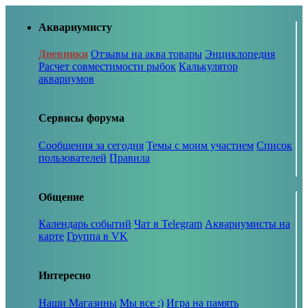
Аквариумисту
Дневники
Отзывы на аква товары
Энциклопедия
Расчет совместимости рыбок
Калькулятор
аквариумов
Сервисы форума
Сообщения за сегодня
Темы с моим участием
Список
пользователей
Правила
Общение
Календарь событий
Чат в Telegram
Аквариумисты на
карте
Группа в VK
Интересно
Наши Магазины
Мы все :)
Игра на память