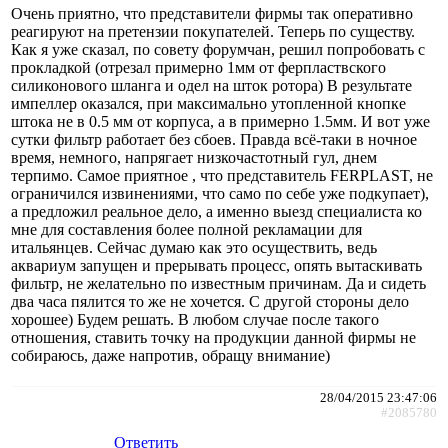
Очень приятно, что представители фирмы так оперативно
реагируют на претензии покупателей. Теперь по существу.
Как я уже сказал, по совету форумчан, решил попробовать с
прокладкой (отрезал примерно 1мм от ферпластвского
силиконового шланга и одел на шток ротора) В результате
импеллер оказался, при максимально утопленной кнопке
штока не в 0.5 мм от корпуса, а в примерно 1.5мм. И вот уже
сутки фильтр работает без сбоев. Правда всё-таки в ночное
время, немного, напрягает низкочастотный гул, днем
терпимо. Самое приятное , что представитель FERPLAST, не
ограничился извинениями, что само по себе уже подкупает),
а предложил реальное дело, а именно выезд специалиста ко
мне для составления более полной рекламации для
итальянцев. Сейчас думаю как это осуществить, ведь
аквариум запущен и прерывать процесс, опять вытаскивать
фильтр, не желательно по известным причинам. Да и сидеть
два часа пялится то же не хочется. С другой стороны дело
хорошее) Будем решать. В любом случае после такого
отношения, ставить точку на продукции данной фирмы не
собираюсь, даже напротив, обращу внимание)
28/04/2015 23:47:06
#2085780
Ответить