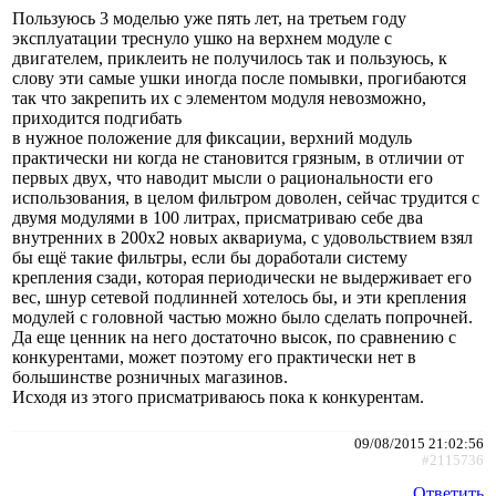
Пользуюсь 3 моделью уже пять лет, на третьем году
эксплуатации треснуло ушко на верхнем модуле с
двигателем, приклеить не получилось так и пользуюсь, к
слову эти самые ушки иногда после помывки, прогибаются
так что закрепить их с элементом модуля невозможно,
приходится подгибать
в нужное положение для фиксации, верхний модуль
практически ни когда не становится грязным, в отличии от
первых двух, что наводит мысли о рациональности его
использования, в целом фильтром доволен, сейчас трудится с
двумя модулями в 100 литрах, присматриваю себе два
внутренних в 200х2 новых аквариума, с удовольствием взял
бы ещё такие фильтры, если бы доработали систему
крепления сзади, которая периодически не выдерживает его
вес, шнур сетевой подлинней хотелось бы, и эти крепления
модулей с головной частью можно было сделать попрочней.
Да еще ценник на него достаточно высок, по сравнению с
конкурентами, может поэтому его практически нет в
большинстве розничных магазинов.
Исходя из этого присматриваюсь пока к конкурентам.
09/08/2015 21:02:56
#2115736
Ответить