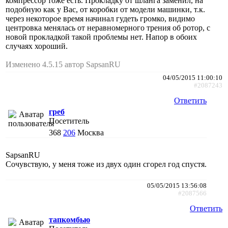
компрессор тоже есть. Прокладку от шланга заменил, на
подобную как у Вас, от коробки от модели машинки, т.к.
через некоторое время начинал гудеть громко, видимо
центровка менялась от неравномерного трения об ротор, с
новой прокладкой такой проблемы нет. Напор в обоих
случаях хороший.
Изменено 4.5.15 автор SapsanRU
04/05/2015 11:00:10
#2087243
Ответить
греб
Посетитель
368
206
Москва
SapsanRU
Сочувствую, у меня тоже из двух один сгорел год спустя.
05/05/2015 13:56:08
#2087566
Ответить
тапкомбью