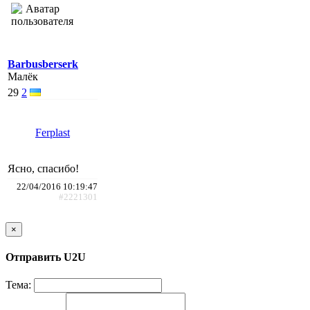
Barbusberserk
Малёк
29
2
Ferplast
Ясно, спасибо!
22/04/2016 10:19:47
#2221301
×
Отправить U2U
Тема: