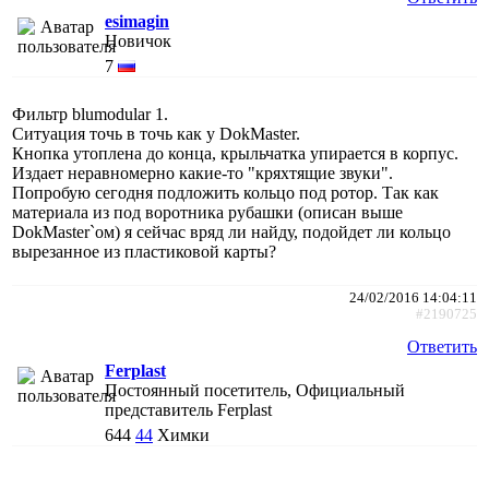
esimagin
Новичок
7
Фильтр blumodular 1.
Ситуация точь в точь как у DokMaster.
Кнопка утоплена до конца, крыльчатка упирается в корпус.
Издает неравномерно какие-то "кряхтящие звуки".
Попробую сегодня подложить кольцо под ротор. Так как
материала из под воротника рубашки (описан выше
DokMaster`ом) я сейчас вряд ли найду, подойдет ли кольцо
вырезанное из пластиковой карты?
24/02/2016 14:04:11
#2190725
Ответить
Ferplast
Постоянный посетитель, Официальный
представитель Ferplast
644
44
Химки