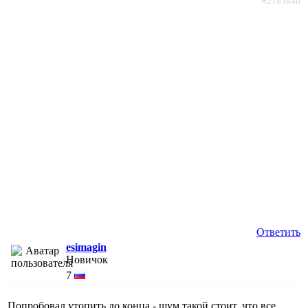
#2193040
Ответить
esimagin
Новичок
7
Попробовал утопить до конца - шум такой стоит, что все