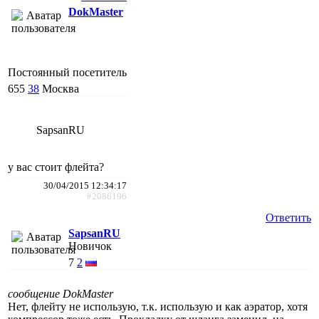
DokMaster
Постоянный посетитель
655
38
Москва
SapsanRU
у вас стоит флейта?
30/04/2015 12:34:17
#2086196
Ответить
SapsanRU
Новичок
7
2
сообщение DokMaster
Нет, флейту не использую, т.к. использую и как аэратор, хотя