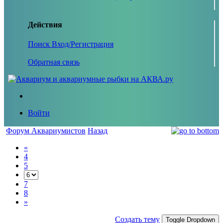
Действия
Поиск
Вход/Регистрация
Обратная связь
Войти
Форум Аквариумистов
Назад
«
4
5
7
8
»
Создать тему
Toggle Dropdown