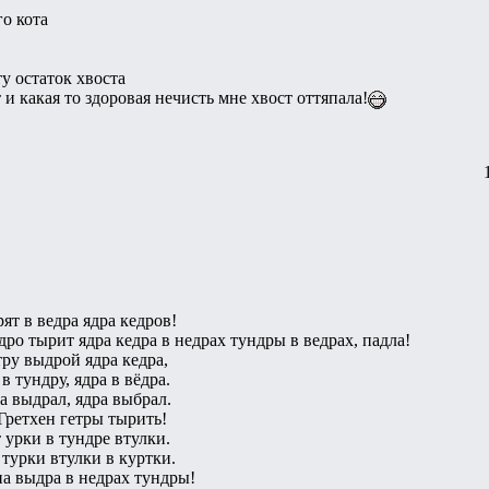
о кота
у остаток хвоста
 и какая то здоровая нечисть мне хвост оттяпала!
ят в ведра ядра кедров!
о тырит ядра кедра в недрах тундры в ведрах, падла!
ру выдрой ядра кедра,
 тундру, ядра в вёдра.
а выдрал, ядра выбрал.
Гретхен гетры тырить!
 урки в тундре втулки.
 турки втулки в куртки.
а выдра в недрах тундры!