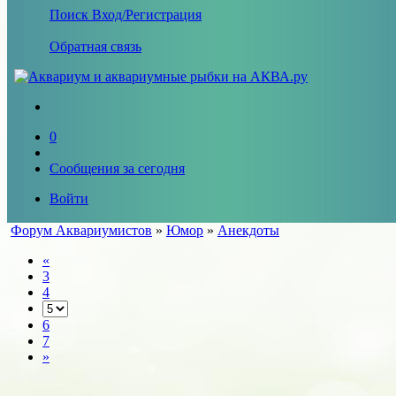
Поиск
Вход/Регистрация
Обратная связь
0
Сообщения за сегодня
Войти
Форум Аквариумистов
»
Юмор
»
Анекдоты
«
3
4
6
7
»