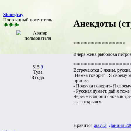
Stonegray
Постоянный посетитель
Анекдоты (ст
**********************
Вчера жена рыболова петрова
************************
515
9
Встречаются 3 жены, русская
Тула
-Немка говорит - Я своему м
8 года
принес.
- Полячка говорит- Я своему
- Русская думает, дай я тож
Через месяц они снова встре
глаз открылся
Нравится
gray13
,
Даниил 20