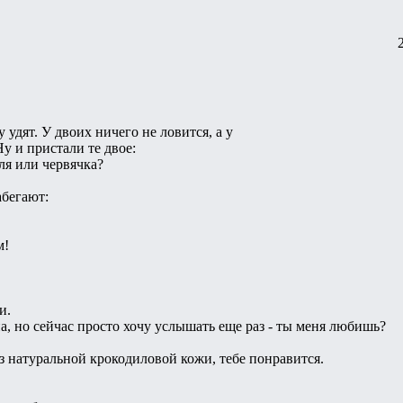
 удят. У двоих ничего не ловится, а у
Ну и пристали те двое:
ля или червячка?
абегают:
м!
и.
а, но сейчас просто хочу услышать еще раз - ты меня любишь?
из натуральной крокодиловой кожи, тебе понравится.