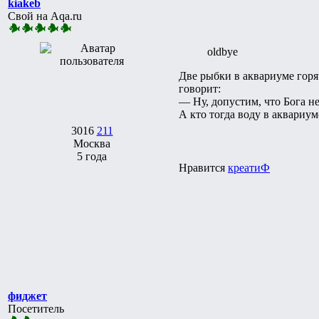
kiakeb
Свой на Aqa.ru
oldbye
Две рыбки в аквариуме горя
говорит:
— Ну, допустим, что Бога 
А кто тогда воду в аквариум
3016
211
Москва
5 года
Нравится
креатиФ
фиджет
Посетитель