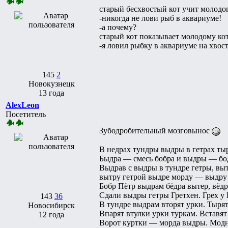
старый бесхвостый кот учит молодог
-никогда не лови рыб в аквариуме!
-а почему?
старый кот показывает молодому кот
-я ловил рыбку в аквариуме на хвост
145
2
Новокузнецк
13 года
AlexLeon
Посетитель
Зубодробительный мозговынос
В недрах тундры выдры в гетрах тыр
Быдра — cмесь бобра и выдры — бодр
Выдрав с выдры в тундре гетры, выт
вытру гетрой выдре морду — выдру в
Бобр Пётр выдрам бёдра вытер, вёдр
Сдали выдры гетры Гретхен. Грех у 
143
36
В тундре выдрам вторят урки. Тырят
Новосибирск
Впарят втулки урки туркам. Вставят
12 года
Ворот куртки — морда выдры. Модн