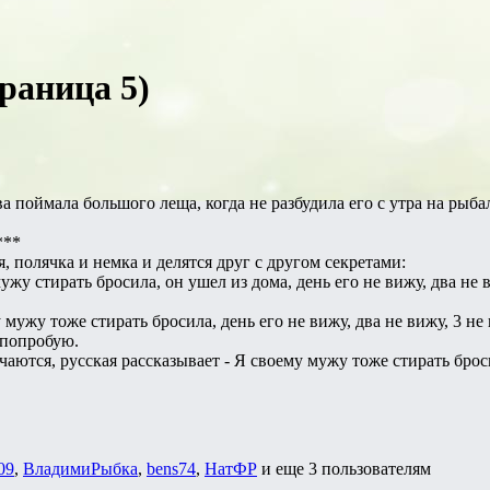
раница 5)
 поймала большого леща, когда не разбудила его с утра на рыба
***
, полячка и немка и делятся друг с другом секретами:
ужу стирать бросила, он ушел из дома, день его не вижу, два не
 мужу тоже стирать бросила, день его не вижу, два не вижу, 3 н
е попробую.
чаются, русская рассказывает - Я своему мужу тоже стирать броси
09
,
ВладимиРыбка
,
bens74
,
НатФР
и еще
3 пользователям