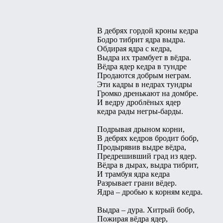
В дебрях гордой кроны кедра
Бодро тибрит ядра выдра.
Обдирая ядра с кедра,
Выдра их трамбует в вёдра.
Вёдра ядер кедра в тундре
Продаются добрым неграм.
Эти кадры в недрах тундры
Громко дренькают на домбре.
И ведру дроблёных ядер
кедра рады негры-барды.
Подрывая дрыном корни,
В дебрях кедров бродит бобр,
Продырявив выдре вёдра,
Предрешивший град из ядер.
Вёдра в дырах, выдра тибрит,
И трамбуя ядра кедра
Разрывает грани вёдер.
Ядра – дробью к корням кедра.
Выдра – дура. Хитрый бобр,
Пожирая вёдра ядер,