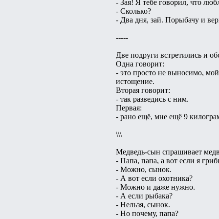
- Зая! Я тебе говорил, что лю
- Сколько?
- Два дня, зай. Порыбачу и вер
-----
Две подруги встретились и о
Одна говорит:
- это просто не выносимо, мой
истощение.
Вторая говорит:
- так разведись с ним.
Первая:
- рано ещё, мне ещё 9 килогра
\\\
Медведь-сын спрашивает медв
- Папа, папа, а вот если я гр
- Можно, сынок.
- А вот если охотника?
- Можно и даже нужно.
- А если рыбака?
- Нельзя, сынок.
- Но почему, папа?