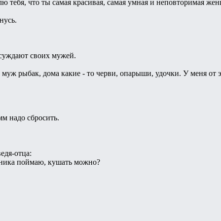
блю тебя, что ты самая красивая, самая умная и неповторимая же
нусь.
бсуждают своих мужей.
 муж рыбак, дома какие - то черви, опарыши, удочки. У меня от 
мм надо сбросить.
едя-отца:
ибника поймаю, кушать можно?