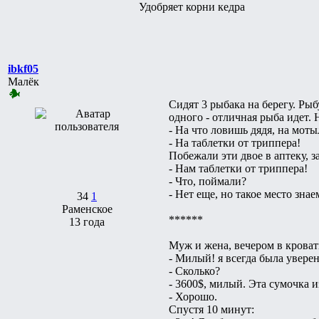
Удобряет корни кедра
ibkf05
Малёк
Сидят 3 рыбака на берегу. Рыбу
одного - отличная рыба идет. 
- На что ловишь дядя, на моты
- На таблетки от триппера!
Побежали эти двое в аптеку, з
- Нам таблетки от триппера!
- Что, поймали?
- Нет еще, но такое место знае
34
1
Раменское
******
13 года
Муж и жена, вечером в кроват
- Милый! я всегда была уверен
- Сколько?
- 3600$, милый. Эта сумочка 
- Хорошо.
Спустя 10 минут: