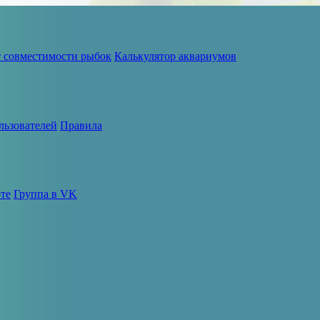
т совместимости рыбок
Калькулятор аквариумов
льзователей
Правила
те
Группа в VK