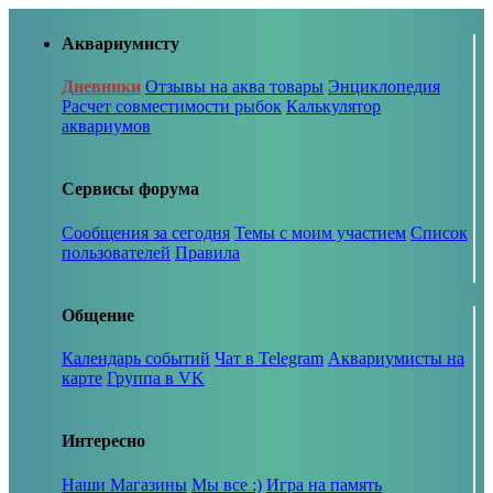
Аквариумисту
Дневники
Отзывы на аква товары
Энциклопедия
Расчет совместимости рыбок
Калькулятор
аквариумов
Сервисы форума
Сообщения за сегодня
Темы с моим участием
Список
пользователей
Правила
Общение
Календарь событий
Чат в Telegram
Аквариумисты на
карте
Группа в VK
Интересно
Наши Магазины
Мы все :)
Игра на память