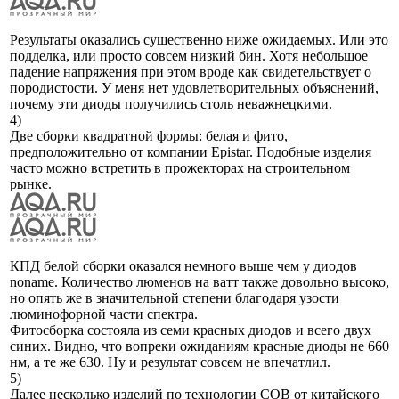
Результаты оказались существенно ниже ожидаемых. Или это
подделка, или просто совсем низкий бин. Хотя небольшое
падение напряжения при этом вроде как свидетельствует о
породистости. У меня нет удовлетворительных объяснений,
почему эти диоды получились столь неважнецкими.
4)
Две сборки квадратной формы: белая и фито,
предположительно от компании Epistar. Подобные изделия
часто можно встретить в прожекторах на строительном
рынке.
КПД белой сборки оказался немного выше чем у диодов
nоname. Количество люменов на ватт также довольно высоко,
но опять же в значительной степени благодаря узости
люминофорной части спектра.
Фитосборка состояла из семи красных диодов и всего двух
синих. Видно, что вопреки ожиданиям красные диоды не 660
нм, а те же 630. Ну и результат совсем не впечатлил.
5)
Далее несколько изделий по технологии COB от китайского