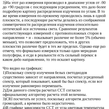
3)На этот раз измерения производил в диапазоне углов от -90
до +90 градусов с последующим усреднением, что дало более
подробную картину распределения издучения по углам. В то
же время измерения по-прежнему проводились лишь в одной
плоскости, а последующие расчеты делались из соображения
симметричности распределения издучения относительно
оптической оси источника света. Сравнение результатов
соответствующих измерений с противоположных сторон в
направлении + и - показывает различие не более 5% (обычно
меньше), что позволяет предположить, что в других
плоскостях различие будет в тех же пределах. Однако еще раз
отмечу, что формально измерялся только один меридиан
полусферы, и есди в реальности есть сильный перекос в
каком дибо направлении, то это исказит картину.
Что видно на графиках:
1)Поскольку спектр излучения белых светодиодов
существенно зависит от направления, посчитал усреденный
спектр, который показывает, какой бы был спектр, если все
излучение равномерно перемешать.
2)Для данного спектра расчитал CCT согласно
официальному алгоритму расчета этой величины.
3)CRI посчитать не успел, поскольку алгоритм достаточно
громоздкий, а времени было недостаточно.
4)В графике зависимости CCT от угла цветовая температура