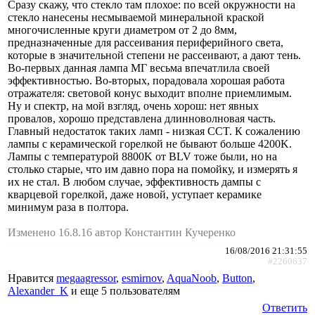
Сразу скажу, что стекло там плохое: по всей окружности на
стекло нанесены несмываемой минеральной краской
многочисленные круги диаметром от 2 до 8мм,
предназначенные для рассеивания периферийного света,
которые в значительной степени не рассеивают, а дают тень.
Во-первых данная лампа МГ весьма впечатлила своей
эффективностью. Во-вторых, порадовала хорошая работа
отражателя: световой конус выходит вполне приемлимым.
Ну и спектр, на мой взгляд, очень хорош: нет явных
провалов, хорошо представлена длинноволновая часть.
Главный недостаток таких ламп - низкая CCT. К сожалению
лампы с керамической горелкой не бывают больше 4200K.
Лампы с температурой 8800K от BLV тоже были, но на
столько старые, что им давно пора на помойку, и измерять я
их не стал. В любом случае, эффективность дампы с
кварцевой горелкой, даже новой, уступает керамике
минимум раза в полтора.
Изменено 16.8.16 автор Константин Кучеренко
16/08/2016 21:31:55
#2260637
Нравится
megaagressor
,
esmirnov
,
AquaNoob
,
Button
,
Alexander_K
и еще
5 пользователям
Ответить