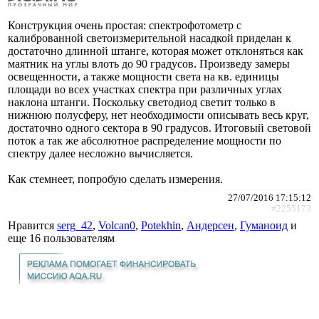
Конструкция очень простая: спектрофотометр с
калиброванной светоизмерительной насадкой приделан к
достаточно длинной штанге, которая может отклоняться как
маятник на углы влоть до 90 градусов. Произведу замеры
освещенности, а также мощности света на кв. единицы
площади во всех участках спектра при различных углах
наклона штанги. Поскольку светодиод светит только в
нижнюю полусферу, нет необходимости описывать весь круг,
достаточно одного сектора в 90 градусов. Итоговый световой
поток а так же абсолютное распределение мощности по
спектру далее несложно вычисляется.
Как стемнеет, попробую сделать измерения.
27/07/2016 17:15:12
#2255173
Нравится
serg_42
,
Volcan0
,
Potekhin
,
Андерсен
,
Гуманоид
и
еще
16 пользователям