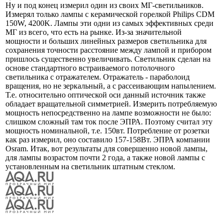
Ну и под конец измерил один из своих МГ-светильников.
Измерял только лампы с керамической горелкой Philips CDM
150W, 4200K. Лампы эти одни из самых эффективных среди
МГ из всего, что есть на рынке. Из-за значительной
мощности и больших линейных размеров светильника для
сохранения точности расстояние между лампой и прибором
пришлось существенно увеличивать. Светильник сделан на
основе стандартного встраиваемого потолочного
светильника с отражателем. Отражатель - параболоид
вращения, но не зеркальный, а с рассеивающим напылением.
Т.е. относительно оптической оси данный источник также
обладает вращательной симметрией. Измерить потребляемую
мощность непосредственно на лампе возможности не было:
слишком сложный там ток после ЭПРА. Поэтому считал эту
мощность номинальной, т.е. 150вт. Потребление от розетки
как раз измерил, оно составило 157-158Вт. ЭПРА компании
Osram. Итак, вот результаты для совершенно новой лампы,
для лампы возрастом почти 2 года, а также новой лампы с
установленным на светильник штатным стеклом.