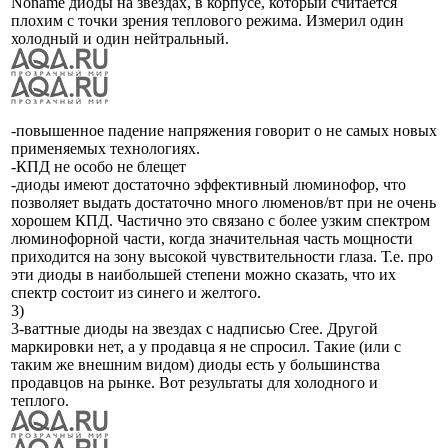
Noname диоды на звездах, в корпусе, который считается
плохим с точки зрения теплового режима. Измерил один
холодный и один нейтральный.
-повышенное падение напряжения говорит о не самых новых
применяемых технологиях.
-КПД не особо не блещет
-диоды имеют достаточно эффективный люминофор, что
позволяет выдать достаточно много люменов/вт при не очень
хорошем КПД. Частично это связано с более узким спектром
люминофорной части, когда значительная часть мощности
приходится на зону высокой чувствительности глаза. Т.е. про
эти диоды в наибольшей степени можно сказать, что их
спектр состоит из синего и желтого.
3)
3-ваттные диоды на звездах с надписью Cree. Другой
маркировки нет, а у продавца я не спросил. Такие (или с
таким же внешним видом) диоды есть у большинства
продавцов на рынке. Вот результаты для холодного и
теплого.