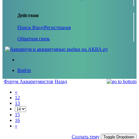
Действия
Поиск
Вход/Регистрация
Обратная связь
Войти
Форум Аквариумистов
Назад
«
12
13
15
16
»
Создать тему
Toggle Dropdown