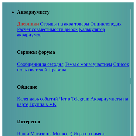
Аквариумисту
Дневники
Отзывы на аква товары
Энциклопедия
Расчет совместимости рыбок
Калькулятор
аквариумов
Сервисы форума
Сообщения за сегодня
Темы с моим участием
Список
пользователей
Правила
Общение
Календарь событий
Чат в Telegram
Аквариумисты на
карте
Группа в VK
Интересно
Наши Магазины
Мы все :)
Игра на память