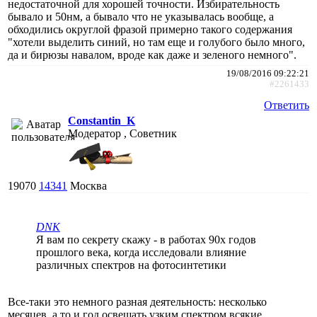
недостаточной для хорошей точности. Избирательность
бывало и 50нм, а бывало что не указывалась вообще, а
обходились округлой фразой примерно такого содержания
"хотели выделить синий, но там еще и голубого было много,
да и бирюзы навалом, вроде как даже и зеленого немного".
19/08/2016 09:22:21
#2261433
Ответить
Constantin_K
Модератор , Советник
19070
14341
Москва
DNK
Я вам по секрету скажу - в работах 90х годов
прошлого века, когда исследовали влияние
различных спектров на фотосинтетики
Все-таки это немного разная деятельность: несколько
месяцев, а то и год освещать узким спектром всякие