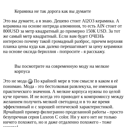
Керамика не так дорога как вы думаете
Это вы думаете, а я знаю. Дешево стоит Al2O3 керамика. А
керамика на основе нитрида алюминия, то есть AlN стоит от
800USD за метр квадратный до примерно 150К USD. За тот
же самый метр квадратный. Если вам будет ОЧЕНЬ
интересно почему такой громадный разброс, причем верхняя
планка цены куда как далеко перешагивает за цену керамики
на основе оксида бериллия - попросите - я расскажу.
Вы посмотрите на современную моду на мелкие
корпуса
Это не мода
По крайней мере в том смысле в каком я её
понимаю. Мода - это бестолковая развлекуха, не имеющая
практического значения. А мелкие корпуса нужны по целой
куче причин. И не всегда это приводит к компромиссу между
желанием получить мелкий светодиод и в то же время
эффективный и с хорошей оптической характеристикой.
Ярчайший пример филигранно проделанной работы - просто
безупречная серия Luxeon C color. Ни у кого нет не только
ничего похожего, но и даже отдаленно похожего - тоже