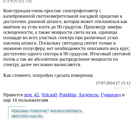
Конструкция очень простая: спектрофотометр с
калиброванной светоизмерительной насадкой приделан к
достаточно длинной штанге, которая может отклоняться как
маятник на углы влоть до 90 градусов. Произведу замеры
освещенности, а также мощности света на кв. единицы
площади во всех участках спектра при различных углах
наклона штанги. Поскольку светодиод светит только в
нижнюю полусферу, нет необходимости описывать весь круг,
достаточно одного сектора в 90 градусов. Итоговый световой
поток а так же абсолютное распределение мощности по
спектру далее несложно вычисляется.
Как стемнеет, попробую сделать измерения.
27/07/2016 17:15:12
#2255173
Нравится
serg_42
,
Volcan0
,
Potekhin
,
Андерсен
,
Гуманоид
и
еще
16 пользователям