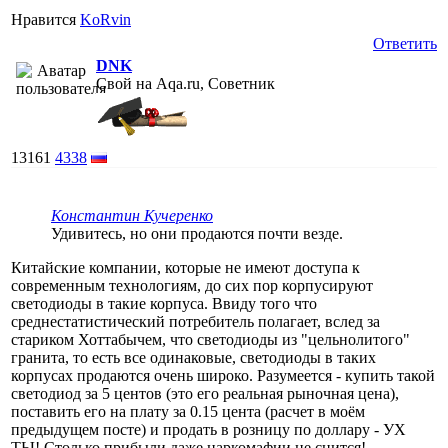
Нравится
KoRvin
Ответить
DNK
Свой на Aqa.ru, Советник
13161
4338
Константин Кучеренко
Удивитесь, но они продаются почти везде.
Китайские компании, которые не имеют доступа к
современным технологиям, до сих пор корпусируют
светодиоды в такие корпуса. Ввиду того что
среднестатистический потребитель полагает, вслед за
стариком Хоттабычем, что светодиоды из "цельнолитого"
гранита, то есть все одинаковые, светодиоды в таких
корпусах продаются очень широко. Разумеется - купить такой
светодиод за 5 центов (это его реальная рыночная цена),
поставить его на плату за 0.15 цента (расчет в моём
предыдущем посте) и продать в розницу по доллару - УХ
ТЫ! Столько прибыли даже наркомафии не снится!