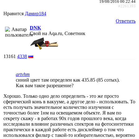
19/08/2016 00:22:44
#2261393
Нравится
Дамир184
Ответить
DNK
Свой на Aqa.ru, Советник
13161
4338
artvhm
синий цвет там определен как 435.85 (85 сотых).
Как вам такое разрешение?
Хорошо. Только одно дело определить - это же просто
сферический конь в вакууме, а другое дело - использовать. То
есть получать значительное количество излучения с
точностью более 1нм на освещаемом объекте. Я вам по
секрету скажу - в работах 90х годов прошлого века, когда
исследовали влияние различных спектров на фотосинтетики
практически в каждой работе есть дисклеймер о том что
использовался фильтр с такой-то избирательностью, вероятно