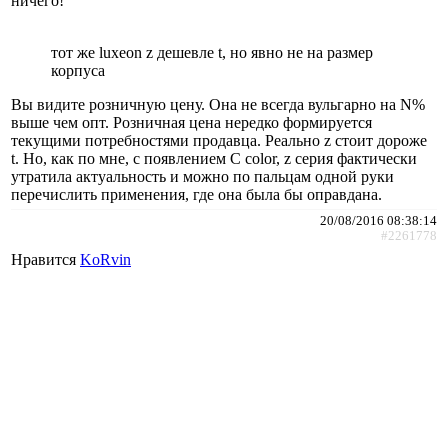
ничего!
тот же luxeon z дешевле t, но явно не на размер
корпуса
Вы видите розничную цену. Она не всегда вульгарно на N%
выше чем опт. Розничная цена нередко формируется
текущими потребностями продавца. Реально z стоит дороже
t. Но, как по мне, с появлением C color, z серия фактически
утратила актуальность и можно по пальцам одной руки
перечислить применения, где она была бы оправдана.
20/08/2016 08:38:14
#2261778
Нравится
KoRvin