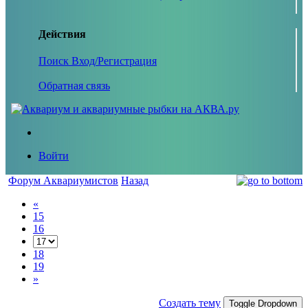
Действия
Поиск
Вход/Регистрация
Обратная связь
Войти
Форум Аквариумистов
Назад
«
15
16
18
19
»
Создать тему
Toggle Dropdown