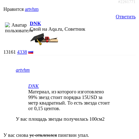
#2261771
Нравится
artvhm
Ответить
DNK
Свой на Aqa.ru, Советник
13161
4338
artvhm
DNK
Материал, из которого изготовлено
99% звезд стоит порядка 15USD за
метр квадратный. То есть звезда стоит
от 0,15 центов.
У вас площадь звезды получилась 100см2
У вас снова
ус отклеился
пингвин упал.