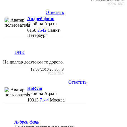
#2261687
Ответить
Андрей финн
Свой на Aqa.ru
6150
2542
Санкт-
Петербург
DNK
На доллар десяток-и то дорого.
19/08/2016 20:35:48
#2261689
Ответить
KoRvin
Свой на Aqa.ru
10313
7144
Москва
Андрей финн