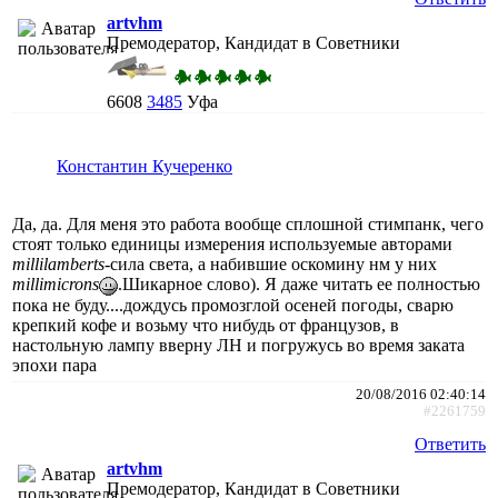
artvhm
Премодератор, Кандидат в Советники
6608
3485
Уфа
Константин Кучеренко
Да, да. Для меня это работа вообще сплошной стимпанк, чего
стоят только единицы измерения используемые авторами
millilamberts
-сила света, а набившие оскомину нм у них
millimicrons
.Шикарное слово). Я даже читать ее полностью
пока не буду....дождусь промозглой осеней погоды, сварю
крепкий кофе и возьму что нибудь от французов, в
настольную лампу вверну ЛН и погружусь во время заката
эпохи пара
20/08/2016 02:40:14
#2261759
Ответить
artvhm
Премодератор, Кандидат в Советники