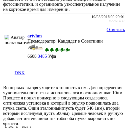
фотосинтетики, и организовть узкоспектральное излучение
на кортокое время для измерений.
19/08/2016 09:29:01
#2261437
Ответить
artvhm
Премодератор, Кандидат в Советники
6608
3485
Уфа
DNK
Во первых вы зря уходите в точность в нм. Для определения
чувствительности глаза использовался в основном шаг 10нм.
Процесс я понял примерно в следующим создавалось
оптическая установка в который в окуляр подводилась два
пучка света. Один эталонный(пусть будет 546.1нм), второй
который исследуем( пусть 500нм). Дальше человек в ручную
добавляет интенсивность чтобы оба пучка выровнять по
яркости.