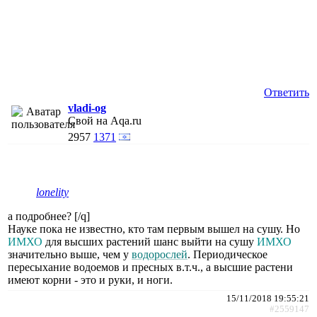
Ответить
vladi-og
Свой на Aqa.ru
2957
1371
lonelity
а подробнее? [/q]
Науке пока не известно, кто там первым вышел на сушу. Но
ИМХО
для высших растений шанс выйти на сушу
ИМХО
значительно выше, чем у
водорослей
. Периодическое
пересыхание водоемов и пресных в.т.ч., а высшие растени
имеют корни - это и руки, и ноги.
15/11/2018 19:55:21
#2559147