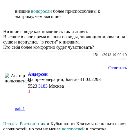
низшие
водоросли
более приспособлены к
экстриму, чем высшие?
Низшие в воде как появились так и живут.
Высшие в свое время вышли из воды, эволюционировали на
суше и вернулись "в гости" к низшим.
Кто себя более комфортно будет чувствовать?
15/11/2018 19:00:10
#2559091
Ответить
Андерсен
На премодерации, Бан до 31.03.2298
5523
3183
Москва
3
paln1
Элодея
,
Роголистник
и Кубышки из Клязьмы не испытывают
сложностей, но тем не менее
водорослей
в достатке.