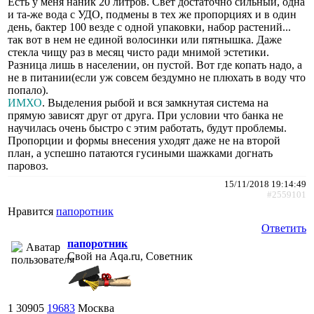
Есть у меня наник 20 литров. Свет достаточно сильный, одна
и та-же вода с УДО, подмены в тех же пропорциях и в один
день, бактер 100 везде с одной упаковки, набор растений...
так вот в нем не единой волосинки или пятнышка. Даже
стекла чищу раз в месяц чисто ради мнимой эстетики.
Разница лишь в населении, он пустой. Вот где копать надо, а
не в питании(если уж совсем бездумно не плюхать в воду что
попало).
ИМХО
. Выделения рыбой и вся замкнутая система на
прямую зависят друг от друга. При условии что банка не
научилась очень быстро с этим работать, будут проблемы.
Пропорции и формы внесения уходят даже не на второй
план, а успешно патаются гусиными шажками догнать
паровоз.
15/11/2018 19:14:49
#2559101
Нравится
папоротник
Ответить
папоротник
Свой на Aqa.ru, Советник
1
30905
19683
Москва