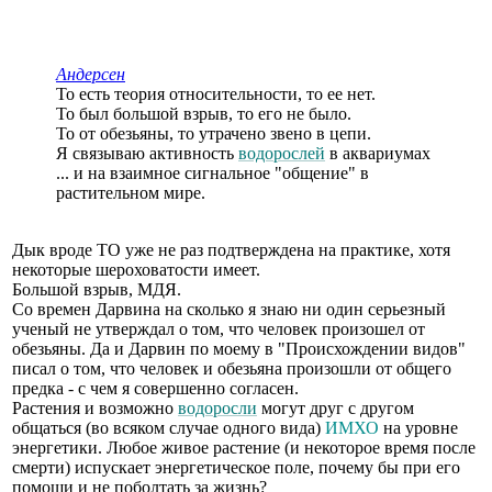
Андерсен
То есть теория относительности, то ее нет.
То был большой взрыв, то его не было.
То от обезьяны, то утрачено звено в цепи.
Я связываю активность
водорослей
в аквариумах
... и на взаимное сигнальное "общение" в
растительном мире.
Дык вроде ТО уже не раз подтверждена на практике, хотя
некоторые шероховатости имеет.
Большой взрыв, МДЯ.
Со времен Дарвина на сколько я знаю ни один серьезный
ученый не утверждал о том, что человек произошел от
обезьяны. Да и Дарвин по моему в "Происхождении видов"
писал о том, что человек и обезьяна произошли от общего
предка - с чем я совершенно согласен.
Растения и возможно
водоросли
могут друг с другом
общаться (во всяком случае одного вида)
ИМХО
на уровне
энергетики. Любое живое растение (и некоторое время после
смерти) испускает энергетическое поле, почему бы при его
помощи и не поболтать за жизнь?