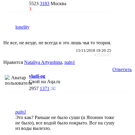
5523
3183
Москва
3
lonelity
Не все, не везде, не всегда и это лишь чья то теория.
15/11/2018 19:20:25
#2559107
Нравится
Nataliya Artyushina
,
paln1
Ответить
vladi-og
Свой на Aqa.ru
2957
1371
paln1
Это как? Раньше не было суши (и Японии тоже
не было), все водой было покрыто. Все на сушу
из воды вылезло.