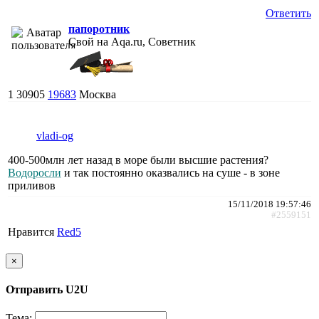
Ответить
папоротник
Свой на Aqa.ru, Советник
1
30905
19683
Москва
vladi-og
400-500млн лет назад в море были высшие растения?
Водоросли
и так постоянно оказвались на суше - в зоне
приливов
15/11/2018 19:57:46
#2559151
Нравится
Red5
×
Отправить U2U
Тема: