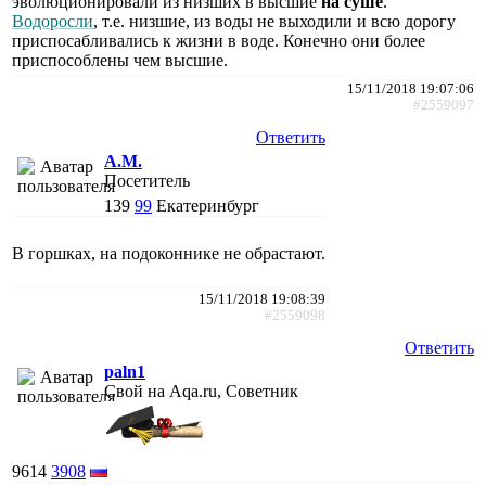
эволюционировали из низших в высшие
на суше
.
Водоросли
, т.е. низшие, из воды не выходили и всю дорогу
приспосабливались к жизни в воде. Конечно они более
приспособлены чем высшие.
15/11/2018 19:07:06
#2559097
Ответить
A.M.
Посетитель
139
99
Екатеринбург
В горшках, на подоконнике не обрастают.
15/11/2018 19:08:39
#2559098
Ответить
paln1
Свой на Aqa.ru, Советник
9614
3908