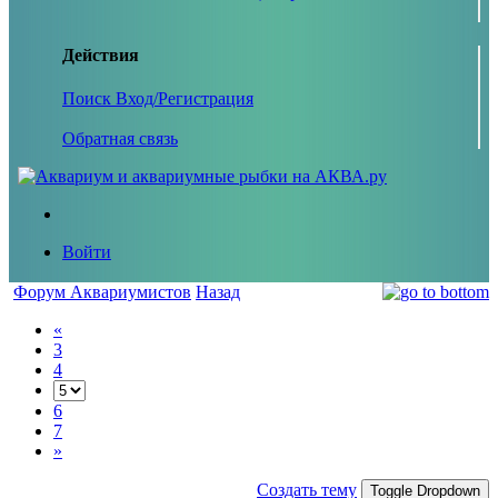
Действия
Поиск
Вход/Регистрация
Обратная связь
Войти
Форум Аквариумистов
Назад
«
3
4
6
7
»
Создать тему
Toggle Dropdown