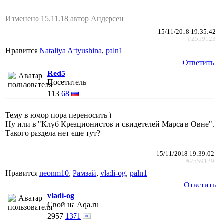
Изменено 15.11.18 автор Андерсен
15/11/2018 19:35:42
#2559123
Нравится
Nataliya Artyushina
,
paln1
Ответить
Red5
Посетитель
113
68
Тему в юмор пора переносить )
Ну или в "Клуб Креационистов и свидетелей Марса в Овне".
Такого раздела нет еще тут?
15/11/2018 19:39:02
#2559129
Нравится
neonm10
,
Рамзай
,
vladi-og
,
paln1
Ответить
vladi-og
Свой на Aqa.ru
2957
1371