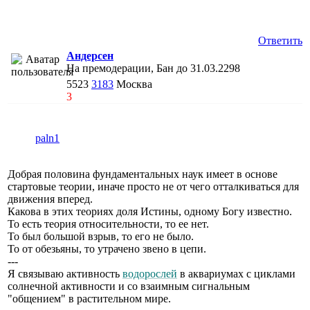
Ответить
Андерсен
На премодерации, Бан до 31.03.2298
5523
3183
Москва
3
paln1
Добрая половина фундаментальных наук имеет в основе
стартовые теории, иначе просто не от чего отталкиваться для
движения вперед.
Какова в этих теориях доля Истины, одному Богу известно.
То есть теория относительности, то ее нет.
То был большой взрыв, то его не было.
То от обезьяны, то утрачено звено в цепи.
---
Я связываю активность
водорослей
в аквариумах с циклами
солнечной активности и со взаимным сигнальным
"общением" в растительном мире.