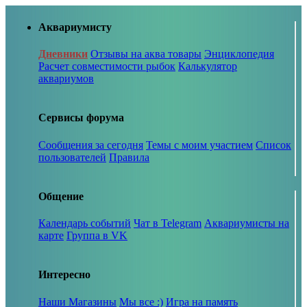
Аквариумисту
Дневники
Отзывы на аква товары
Энциклопедия
Расчет совместимости рыбок
Калькулятор
аквариумов
Сервисы форума
Сообщения за сегодня
Темы с моим участием
Список
пользователей
Правила
Общение
Календарь событий
Чат в Telegram
Аквариумисты на
карте
Группа в VK
Интересно
Наши Магазины
Мы все :)
Игра на память