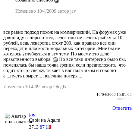
Изменено 10/4/2009 автор jav
все равно подход похож на коммерческий. На форумах уже
давно идут споры о том, лечит или не лечить рыбку за 10
рублей, ведь лекарства стоят 200. как правило все они
переходят в плоскость моральных категорий. Мне бы не
хотелось углубляться в эту тему. По моему это дело
нравственного выбора.
Но все таки интересно было бы,
поменялась бы наша точка зрения, если предположить, что
сидит кто-то сверху, тыкает в нас пальчиком и говорит -
а....пусть помрёт.... невелика потеря....
Изменено 10.4.09 автор OlegB
10/04/2009 15:01:05
#805956
Ответить
jav
Свой на Aqa.ru
3713
87