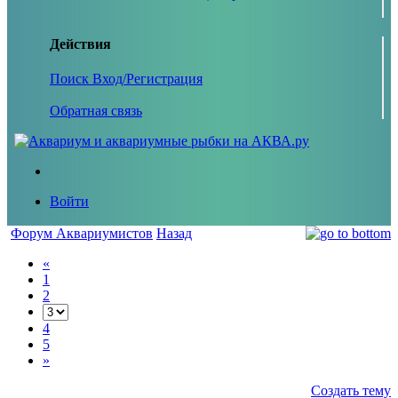
Действия
Поиск
Вход/Регистрация
Обратная связь
Войти
Форум Аквариумистов
Назад
«
1
2
4
5
»
Создать тему