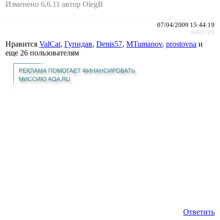
Изменено 6.6.11 автор OlegB
07/04/2009 15:44:19
#802709
Нравится
ValCat
,
Гупидав
,
Denis57
,
MTumanov
,
prostovna
и
еще
26 пользователям
Ответить