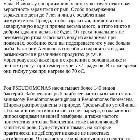
мала. Вывод - у восприимчивых лиц существует некоторая
вероятность заразиться от рыб. Особо подверженны
заражению дети до 7 лет и лица с ослабленным
иммунитетом. Правда, чтобы заразиться, придется пить
аквариумную воду и причем весьма много, а этого никто в
добром здравии делать не будет. От греха подальше я не
рекомендую ртом засасывать воду из аквариума при
подменах, особенно если вы подозреваете что у вас больна
рыба. Бактерии Aeromonas способны сохраняться и даже
размножаться в различных продуктах (в т.ч. в
морепродуктах) даже при их хранении в холодильнике и
неплохо растут при температуре в 37 градусов. В то же время
они гибнут уже при нагреве до 70 оС.
Род PSEUDOMONAS насчитывает более 140 видов
бактерий. Заболевания рыб наиболее часто вызываются по-
видимому Pseudomonas aeruginosa и Pseudomonas fluorescens.
Широко распространены в природе. Чрезвычайно устойчивы
к большинству антибиотиков за счет барьера, создаваемого
липосахаридами внешней мембраны, а также частого
присутствия в толще биопленки, тоже выполняющей
защитную роль. Существуют штаммы, на которые
практически не действуют никакие из известных
антибиотиков. Что касается дезинфицирующих средств, то