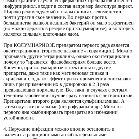
самый крайний случай. Из фирменных препаратов известен
нифурпиринол, входит в состав например бактопура директ.
Широко рекомендуемый в старых книгах левомицетин,
почти утратил свое значение. Во-первых против
большинства вышеописанных бактерий он мало эффективен
(но можно держать в резерве при колумнариозе), а во вторых
является сильным клеточным ядом.
При КОЛУМНАРИОЗЕ препаратом первого ряда является
окситетрациклин (торговое название - террамицин). Можно
пробывать другие тетрациклины, однако окситетрациклин
почему то "нравится" флавобактериям больше всего.
Конечно, при колумнариозе эффективны и другие
препараты, даже такие как метиленовая синька и
акрифлавин, однако эффект при их применении описывают
лишь при применении их в дозировках в 2-3 раза
превышающих нормальную. Все таки, в случаях с острым
течением заболевания лучше сразу начинать с антибиотиков.
Препаратами второго ряда являются сульфаниламиды. А
затем идут все остальные (нитрофураны и др.) Можно с
первого дня комбинировать препараты во избежании
устойчивости.
4. Наружние инфекции можно вполне остановить и
вылечить традиционными антибактериальными