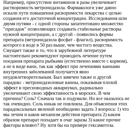
Например, присутствие витаминов в разы увеличивает
растворимость метронидазола. Фармакологи уже давно
искали пути повышения расворимости лекарства с целью
создания его достаточной концентрации. Исследования шли
двумя путями - с одной стороны запатентовано множество
"присадок" позволяющих создавать стабильные растворы
нужной концентрации, а с другой - появились формы
препарата (метронидазола фосфат - флагил), расворимость
которого в воде в 50 раз выше, чем чистого вещества.
Смущает также и то, что в зарубежной литературе
настоятельно рекомендуют проводить лечение путем
поедания препарата рыбками (естественно вместе с кормом),
а не в виде ванн, так как эффект при лечениями ваннами
внутренних заболеваний получается явно
неудовлетворительным. Был замечен также и другой
парадокс - метронидазоловые ванны, показывая плохой
эффект в пресноводных аквариумах, радикально
увеличивают свою эффективность в морских. В чем
причина? Соль? Сначала так и подумали. Но все оказалось не
так очевидно. Соль никак не повлияла. Для объяснения этих
парадоксальных явлений необходимо задать 3 вопроса: 1) что
мы лечим и каков механизм действия препарата 2) каким
образом препарат попадает в очаг заразы 3) какие прочие
факторы влияют? Ну хотя бы на примере гексамитоза.