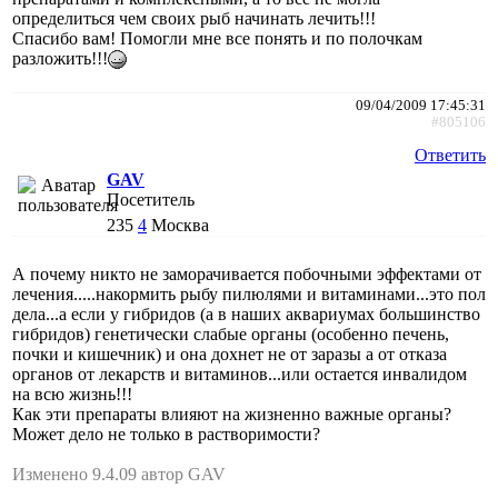
определиться чем своих рыб начинать лечить!!!
Спасибо вам! Помогли мне все понять и по полочкам
разложить!!!
09/04/2009 17:45:31
#805106
Ответить
GAV
Посетитель
235
4
Москва
А почему никто не заморачивается побочными эффектами от
лечения.....накормить рыбу пилюлями и витаминами...это пол
дела...а если у гибридов (а в наших аквариумах большинство
гибридов) генетически слабые органы (особенно печень,
почки и кишечник) и она дохнет не от заразы а от отказа
органов от лекарств и витаминов...или остается инвалидом
на всю жизнь!!!
Как эти препараты влияют на жизненно важные органы?
Может дело не только в растворимости?
Изменено 9.4.09 автор GAV