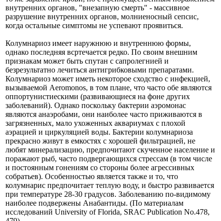
внутренних органов, "внезапную смерть" - массивное
разрушение внутренних органов, молниеносный сепсис,
когда остальные симптомы не успевают проявиться.
Колумнариоз имеет наружнюю и внутреннюю формы,
однако последняя всртечается редко. По своим внешним
признакам может быть спутан с сапролегнией и
безрезультатно лечиться антигрибковыми препаратами.
Колумнариоз может иметь некоторое сходство с инфекцией,
вызываемой Aeromonos, в том плане, что часто обе являются
оппортунистиескими (развивающиеся на фоне других
заболеваний). Однако поскольку бактерии аэромонас
являются анаэробами, они наиболее часто приживаются в
загрязненных, мало ухоженных аквариумах с плохой
аэрацией и циркуляцией воды. Бактерии колумнариоза
прекрасно живут в емкостях с хорошей фильтрацией, не
любят минерализацию, предпочитают скученное население и
поражают рыб, часто подвергающихся стрессам (в том числе
и постоянным гонениям со стороны более агрессивных
собратьев). Особенностью является также и то, что
колумнарис предпочитает теплую воду, и быстро развивается
при температуре 28-30 градусов. Заболеванию по-видимому
наиболее подвержены Анабантиды. (По материалам
исследований University of Florida, SRAC Publication No.478,
479)