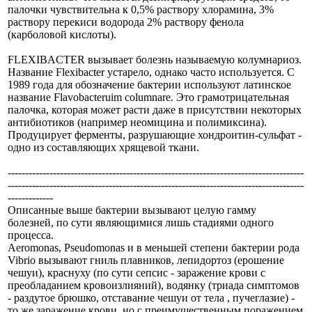
палочки чувствительна к 0,5% раствору хлорамина, 3%
раствору перекиси водорода 2% раствору фенола
(карболовой кислоты).
FLEXIBACTER вызывает болезнь называемую колумнариоз.
Название Flexibacter устарело, однако часто используется. С
1989 года для обозначение бактерии используют латинское
название Flavobacteruim columnare. Это грамотрицательная
палочка, которая может расти даже в присутствии некоторых
антибиотиков (например неомицина и полимиксина).
Продуцирует ферменты, разрушающие хондроитин-сульфат -
одно из составляющих хрящевой ткани.
-------------------------------------------------------------------------------------
-------------------------------------------------------------------------------------
-------------
Описанные выше бактерии вызывают целую гамму
болезней, по сути являющимися лишь стадиями одного
процесса.
Aeromonas, Pseudomonas и в меньшей степени бактерии рода
Vibrio вызывают гниль плавников, лепидортоз (ерошение
чешуи), краснуху (по сути сепсис - заражение крови с
преобладанием кровоизлияний), водянку (триада симптомов
- раздутое брюшко, отставание чешуи от тела , пучеглазие) -
то же заражение крови, но с преимущественным поражением