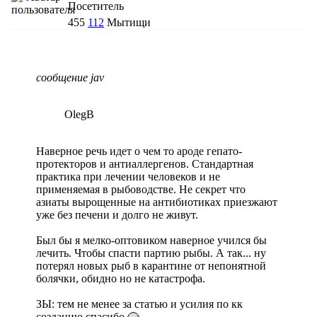
Посетитель
455
112
Мытищи
сообщение jav
OlegB
Наверное речь идет о чем то ароде гепато-
протекторов и антиаллергенов. Стандартная
практика при лечении человеков и не
применяемая в рыбоводстве. Не секрет что
азиаты вырощенные на антибиотиках приезжают
уже без печени и долго не живут.
Был бы я мелко-оптовиком наверное учился бы
лечить. Чтобы спасти партию рыбы. А так... ну
потерял новых рыб в карантине от непонятной
болячки, обидно но не катастрофа.
ЗЫ: тем не менее за статью и усилия по кк
созданию спасибо