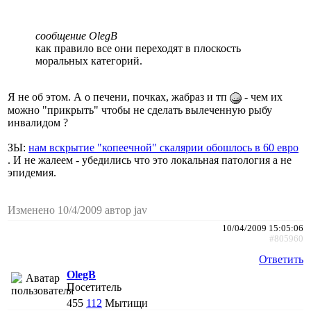
сообщение OlegB
как правило все они переходят в плоскость
моральных категорий.
Я не об этом. А о печени, почках, жабраз и тп
- чем их
можно "прикрыть" чтобы не сделать вылеченную рыбу
инвалидом ?
ЗЫ:
нам вскрытие "копеечной" скалярии обошлось в 60 евро
. И не жалеем - убедились что это локальная патология а не
эпидемия.
Изменено 10/4/2009 автор jav
10/04/2009 15:05:06
#805960
Ответить
OlegB
Посетитель
455
112
Мытищи