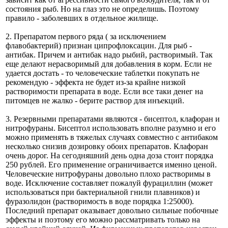
состояния рыб. Но на глаз это не определишь. Поэтому
правило - заболевших в отдельное жилище.
2. Препаратом первого ряда ( за исключением
флавобактерий) признан ципрофлоксацин. Для рыб -
антибак. Причем и антибак надо рыбий, растворимый. Так
еще делают нерасворимый для добавления в корм. Если не
удается достать - то человеческие таблетки покупать не
рекомендую - эффекта не будет из-за крайне низкой
растворимости препарата в воде. Если все таки денег на
питомцев не жалко - берите раствор для инъекций.
3. Резервными препаратами являются - бисептол, клафоран и
нитрофураны. Бисептол использовать вполне разумно и его
можно применять в тяжелых случаях совместно с антибаком
несколько снизив дозировку обоих препаратов. Клафоран
очень дорог. На сегодняшний день одна доза стоит порядка
250 рублей. Его применение ограничивается именно ценой.
Человеческие нитрофураны довольно плохо растворимы в
воде. Исключение составляет пожалуй фурациллин (может
использоваться при бактериальной гнили плавников) и
фуразолидон (растворимость в воде порядка 1:25000).
Последний препарат оказывает довольно сильные побочные
эффекты и поэтому его можно рассматривать только на