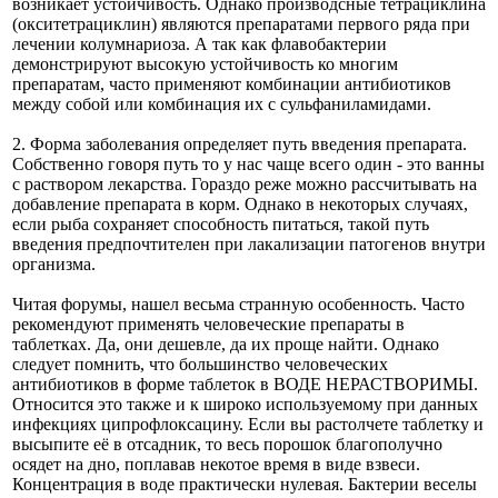
возникает устойчивость. Однако производсные тетрациклина
(окситетрациклин) являются препаратами первого ряда при
лечении колумнариоза. А так как флавобактерии
демонстрируют высокую устойчивость ко многим
препаратам, часто применяют комбинации антибиотиков
между собой или комбинация их с сульфаниламидами.
2. Форма заболевания определяет путь введения препарата.
Собственно говоря путь то у нас чаще всего один - это ванны
с раствором лекарства. Гораздо реже можно рассчитывать на
добавление препарата в корм. Однако в некоторых случаях,
если рыба сохраняет способность питаться, такой путь
введения предпочтителен при лакализации патогенов внутри
организма.
Читая форумы, нашел весьма странную особенность. Часто
рекомендуют применять человеческие препараты в
таблетках. Да, они дешевле, да их проще найти. Однако
следует помнить, что большинство человеческих
антибиотиков в форме таблеток в ВОДЕ НЕРАСТВОРИМЫ.
Относится это также и к широко используемому при данных
инфекциях ципрофлоксацину. Если вы растолчете таблетку и
высыпите её в отсадник, то весь порошок благополучно
осядет на дно, поплавав некотое время в виде взвеси.
Концентрация в воде практически нулевая. Бактерии веселы