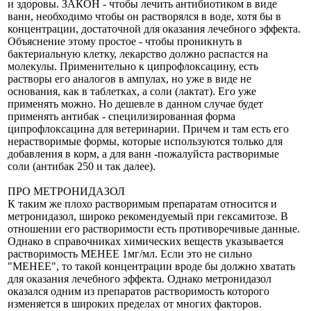
и здоровы. ЗАКОН - чтобы лечить антибиотиком в виде
ванн, необходимо чтобы он растворялся в воде, хотя бы в
концентрации, достаточной для оказания лечебного эффекта.
Объяснение этому простое - чтобы проникнуть в
бактериальную клетку, лекарство должно распастся на
молекулы. Применительно к ципрофлоксацину, есть
растворы его аналогов в ампулах, но уже в виде не
основания, как в таблетках, а соли (лактат). Его уже
применять можно. Но дешевле в данном случае будет
применять антибак - специлизированная форма
ципрофлоксацина для ветеринарии. Причем и там есть его
нерастворимые формы, которые используются только для
добавления в корм, а для ванн -пожалуйста растворимые
соли (антибак 250 и так далее).
ПРО МЕТРОНИДАЗОЛ
К таким же плохо растворимым препаратам относится и
метронидазол, широко рекомендуемый при гексамитозе. В
отношении его растворимости есть противоречивые данные.
Однако в справочниках химических веществ указывается
растворимость МЕНЕЕ 1мг/мл. Если это не сильно
"МЕНЕЕ", то такой концентрации вроде бы должно хватать
для оказания лечебного эффекта. Однако метронидазол
оказался одним из препаратов растворимость которого
изменяется в широких пределах от многих факторов.