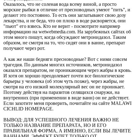
Оказалось, что не соленая вода всему виной, а просто
морские рыбки в отличие от пресноводных умеют "пить", и
делают это постоянно. То есть они заглатывают свою дозу
лекарства, и не беда, что он плохо в воде расворяется, они
"пьют" его взвесь. Кто не верит - посмотрите например
информацию на wetwebmedia.com. На зарубежных сайтах об
этом много пишут, когда обсуждают метронидазол. Таким
образом, не смотря на то, что сидят они в ванне, препарат
получают через рот.
А как же наши бедняги пресноводные? Вот с ними совсем
трагедия. По данным многих источников, метронидазол
оказался препаратом, не проникающим через жабры в кровь.
И хотя он хорошо преодолевает почти все биологические
барьеры у человека (об этом чуть позже), через жабры, не
смотря на его низкий молекулярный вес он не проникает.
Поэтому действуя на паразитов селящихся снаружи, на
внутренних (при применении в виде ванн) он не действует.
Если захотите меня проверить, почитайте на сайте MALAWI
CICHLID HOMEPAGE.
ВЫВОД: ДЛЯ УСПЕШНОГО ЛЕЧЕНИЯ ВАЖНО НЕ
ТОЛЬКО НАЗВАНИЕ ПРЕПАРАТА, НО И ЕГО
ПРАВИЛЬНАЯ ФОРМА, А ИМЕННО, ЕСЛИ ВЫ ЛЕЧИТЕ
ВАННАМИ, ЭФФЕКТ БУДЕТ ТОЛЬКО ОТ