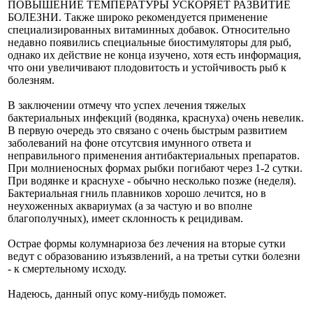
ПОВЫШЕНИЕ ТЕМПЕРАТУРЫ УСКОРЯЕТ РАЗВИТИЕ
БОЛЕЗНИ. Также широко рекомендуется применение
специализированных витаминных добавок. Относительно
недавно появились специальные биостимуляторы для рыб,
однако их действие не конца изучено, хотя есть информация,
что они увеличивают плодовитость и устойчивость рыб к
болезням.
В заключении отмечу что успех лечения тяжелых
бактериальных инфекций (водянка, краснуха) очень невелик.
В первую очередь это связано с очень быстрым развитием
заболеваний на фоне отсутсвия имунного ответа и
неправильного применения антибактериальных препаратов.
При молниеносных формах рыбки погибают через 1-2 сутки.
При водянке и краснухе - обычно несколько позже (неделя).
Бактериальная гниль плавников хорошо лечится, но в
неухоженных аквариумах (а за частую и во вполне
благополучных), имеет склонность к рецидивам.
Острае формы колумнариоза без лечения на вторые сутки
ведут с образованию изъязвлений, а на третьи сутки болезни
- к смертельному исходу.
Надеюсь, данный опус кому-нибудь поможет.