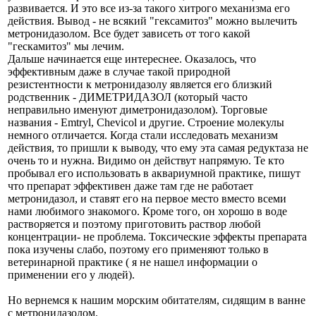
развивается. И это все из-за такого хитрого механизма его
действия. Вывод - не всякий "гексамитоз" можно вылечить
метронидазолом. Все будет зависеть от того какой
"гескамитоз" мы лечим.
Дальше начинается еще интереснее. Оказалось, что
эффективным даже в случае такой природной
резистентности к метронидазолу является его близкий
родственник - ДИМЕТРИДАЗОЛ (который часто
неправильно именуют диметронидазолом). Торговые
названия - Emtryl, Chevicol и другие. Строение молекулы
немного отличается. Когда стали исследовать механизм
действия, то пришли к выводу, что ему эта самая редуктаза не
очень то и нужна. Видимо он действут напрямую. Те кто
пробывал его использовать в аквариумной практике, пишут
что препарат эффективен даже там где не работает
метронидазол, и ставят его на первое место вместо всеми
нами любимого знакомого. Кроме того, он хорошо в воде
растворяется и поэтому приготовить раствор любой
концентрации- не проблема. Токсические эффекты препарата
пока изучены слабо, поэтому его применяют только в
ветеринарной практике ( я не нашел информации о
применении его у людей).
Но вернемся к нашим морским обитателям, сидящим в ванне
с метронидазолом.