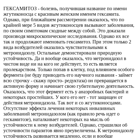
ГЕКСАМИТОЗ - болезнь, получившая название по имени
жгутиконосца с красивым женским именем гексамита.
Однако, при ближайшем рассмотрении оказалось, что по
крайней мере 5 видов жгутиконосцев вызывают заболевания,
по своим симптомам сходные между собой. Это доказали
производя микроскопические исследования. Однако их все
так и продолжают именовать гексамитоз. При этом только 2
вида возбудителей оказались чувствительными к
метронидазолу. Остальные демонстировали природную
устойчивость. Да и вообще оказалось, что метронидазол в
чистом виде ни на кого не действует, то есть является
пролекарством. Только попав в клетку, под влиянием особого
фермента (не буду приводить его научного названия - займет
всю строчку - скажу просто- редуктаза) он превращается в
активную форму и начинает свою губительную деятельность.
Оказалось, что этот фермент есть у анаэробных бактерий и
некоторых простейших. У кого его нет - тот защищен от
действия метронидазола. Так вот и со жгутиконосцами.
Отсутствие эффекта лечения некоторых инвазивных
заболеваний метронидазолом (как правило речь идет о
гескамитозе), наталкивает некоторых на мысль об
устойчивости к нему возбудителей. Однако, страшилки об
усточивости паразитов явно преувеличены. К метронидазолу
устойчивость развивается медленно, если и вообще