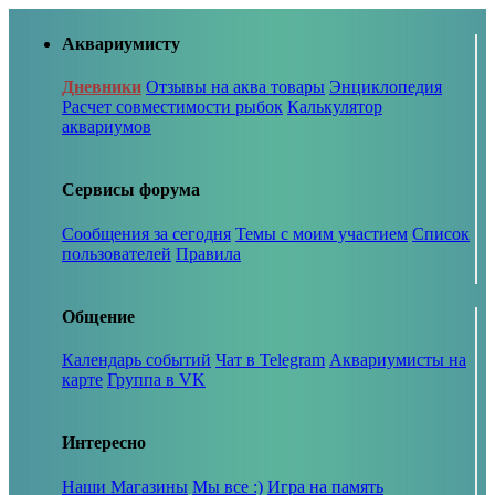
Аквариумисту
Дневники
Отзывы на аква товары
Энциклопедия
Расчет совместимости рыбок
Калькулятор
аквариумов
Сервисы форума
Сообщения за сегодня
Темы с моим участием
Список
пользователей
Правила
Общение
Календарь событий
Чат в Telegram
Аквариумисты на
карте
Группа в VK
Интересно
Наши Магазины
Мы все :)
Игра на память