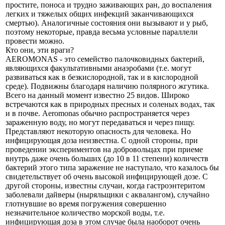
простите, поноса и трудно заживающих ран, до воспаления
легких и тяжелых общих инфекций заканчивающихся
смертью). Аналогичные состояния они вызывают и у рыб,
поэтому некоторые, правда весьма условные параллели
провести можно.
Кто они, эти враги?
AEROMONAS - это семейство палочковидных бактерий,
являющихся факультативными анаэробами (т.е. могут
развиваться как в безкислородной, так и в кислородной
среде). Подвижны благодаря наличию полярного жгутика.
Всего на данный момент известно 25 видов. Широко
встречаются как в природных пресных и соленых водах, так
и в почве. Aeromonas обычно распространяется через
зараженную воду, но могут передаваться и через пищу.
Представляют некоторую опасность для человека. Но
инфицирующая доза неизвестна. С одной стороны, при
проведении экспериментов на добровольцах при приеме
внутрь даже очень больших (до 10 в 11 степени) количеств
бактерий этого типа заражение не наступало, что казалось бы
свидетельствует об очень высокой инфицирующей дозе. С
другой стороны, известны случаи, когда гастроэнтеритом
заболевали дайверы (ныряльщики с аквалангом), случайно
глотнувшие во время погружения совершенно
незначительное количество морской воды, т.е.
инфицирующая доза в этом случае была наоборот очень