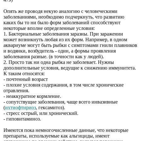
Опять же проводя некую аналогию с человеческими
заболеваниями, необходимо подчеркнуть, что развитию
каких бы то ни было форм заболеваний способствуют
некоторые вполне определенные условия:
1. Бактериальные заболевания заразны. При заражении
может возникнуть любая из их форм. Например, в одном
аквариуме могут быть рыбки с симптомами гнили плавников
и водянки, возбудитель - один, а формы проявления
заболевания разные. (в точности как у людей).
2. Просто так ни одна рыбка не заболевает. Нужны
дополнительные условия, ведущие к снижению иммунитета.
К таким относятся:
- почтенный возраст
- плохие условия содержания, в том числе хронические
отравления.
- неаккуратное кормление.
- сопутствущие заболевания, чаще всего инвазивные
(
ихтиофтириоз
, гексамитоз).
- стресс острый, или хронический.
- гиповитаминоз.
Имеются пока немногочисленные данные, что некоторые
препараты, используемые как альгициды, имеют