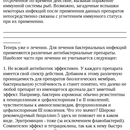
отсроченное по времени действие, вызывая поражение
иммунной системы рыб. Возможно, загадочные вспышки
некоторых инфекций после применения данных препаратов
непосредственно связаны с угнетением иммунного статуса
при их применении.
-------------------------------------------------------------------------------------
-------------------------------------------------------------------------------------
------------
Теперь уже о лечении. Для лечения бактериальных инфекций
применяются различные антибактериальные препараты.
Наиболее часто при лечении не учитывается следующее:
1. Не всякий антибиотик эффективен. У каждого препарата
имеется свой спектр действия. Добавим к этому различную
проницаемость для препаратов биологических мембран,
бактериальную устойчивость и станет понятно, что далеко не
любой препарат из имеющегося арсенала даст заметный
эффект. Например, бактерии аэромонас обычно резистентны
к пенициллинам и цефалоспоринам I и II поколений;
чувствительны к аминогликозидам, фторхинолонам и
цефалоспоринам III поколения. Что это значит? Широко
рекомендуемый бициллин-5 здесь не поможет ни в каком
виде. Эритромицин - тоже (за исключением флавобактерий).
Сомнителен эффект и тетрациклина, так как к нему быстро