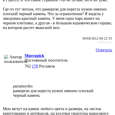
Где-то тут читала, что рамирези для нереста нужен именно
плоский черный камень. Что за ограничения? Я видела у
заводчика красный камень. У меня одна пара живет на
черном плитняке, а другая - в большом керамическом горшке,
на котором растет яванский мох.
30/04/2012 00:22:31
#1619172
Ответить
Musyupick
Постоянный посетитель
762
178
Рославль
paramoribo
рамирези для нереста нужен именно плоский
черный камень
Мои мечут на камни любого цвета и размера, на листья
криптокорин и анубиасов, на кусочки скорлупы кокосового