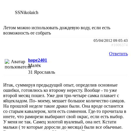
SSNikolaich
Летом можно использовать дождевую воду, если есть
возможность ее собрать
05/04/2012 09:05:43
#1606374
Ответить
hope2401
Малёк
31
Ярославль
Итак, суммируя предыдущий опыт, определив основные
ошибки, готовлюсь ко второму нересту. Вообще - то уже
второй месяц пошел. Уже дня три-четыре самка плавает с
яйцекладом. По- моему, мешает большое количество самцов.
На прошлой неделе такие драки были. Она вроде останется
со старым кавалером, хотя есть сомнения. Где-то прочитала в
инете, что рамирези выбирают свой окрас, если есть выбор.
У меня не так. Самец золотой вуалевый, она нет. Кстати
мальки ( те которые доросли до месяца) были все обычные.