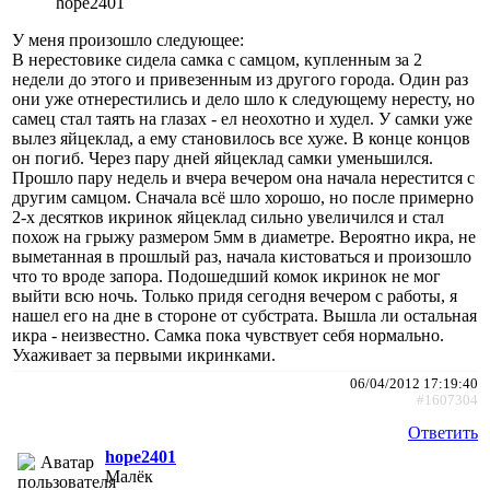
hope2401
У меня произошло следующее:
В нерестовике сидела самка с самцом, купленным за 2
недели до этого и привезенным из другого города. Один раз
они уже отнерестились и дело шло к следующему нересту, но
самец стал таять на глазах - ел неохотно и худел. У самки уже
вылез яйцеклад, а ему становилось все хуже. В конце концов
он погиб. Через пару дней яйцеклад самки уменьшился.
Прошло пару недель и вчера вечером она начала нерестится с
другим самцом. Сначала всё шло хорошо, но после примерно
2-х десятков икринок яйцеклад сильно увеличился и стал
похож на грыжу размером 5мм в диаметре. Вероятно икра, не
выметанная в прошлый раз, начала кистоваться и произошло
что то вроде запора. Подошедший комок икринок не мог
выйти всю ночь. Только придя сегодня вечером с работы, я
нашел его на дне в стороне от субстрата. Вышла ли остальная
икра - неизвестно. Самка пока чувствует себя нормально.
Ухаживает за первыми икринками.
06/04/2012 17:19:40
#1607304
Ответить
hope2401
Малёк