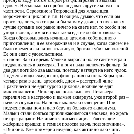
пресную воду, потом второй раз фильтровал и выдавал
едокам. Несколько раз пробовал давать другие корма – в
частности, Серовские и Тетровский для младенцев,
мороженный циклоп и т.п. В общем, думаю, что если бы
проголодались, то сожрали бы за маму джян, но поскольку
лучше артемии все равно ничего на свете нет, то особо и не
упорствовал, а им все-таки такая еда не особо нравилась.
Когда образовывались излишки артемии собственного
приготовления, я ее замораживал и в случае, когда совсем не
было времени фильтровать живую, бросал кубик мороженой.
Ее они едят с удовольствием.
«5 июня. За это время. Мальки выросли более сантиметра и
подравнялись в размерах. 1 июня начал включать фильтр. За
два дня погибло два малька, поэтому натянул на него чулок.
Подмены воды ежедневно, фильтрация на ночь. Корм три-
четыре раза в день, артемией, днем – растертый чипс.
Практически не едят бурого циклопа, вообще не едят
микропланктон. Чипс вроде поклевывают. Позавчера
перелил их в кастрюлю и вымыл аквариум, уже второй раз –
пачкается ужасно. На ночь выключаю освещение. При
подмене воды почти всю беру из большого аквариума.
Мальки стали бояться приближающегося человека, но жрать
не прекращают. Начинается пигментация – блестящие
жаберные крышки и темная полоска вдоль позвоночника».
«19 июня. Уже примерно неделю, как активно даю чипс.