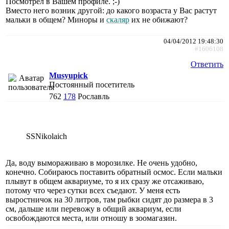
Посмотрел в Вашем профиле. ;-)
Вместо него возник другой: до какого возраста у Вас растут
мальки в общем? Миноры и
скаляр
их не обижают?
04/04/2012 19:48:30
#1606108
Ответить
Musyupick
Постоянный посетитель
762
178
Рославль
SSNikolaich
Да, воду вымораживаю в морозилке. Не очень удобно,
конечно. Собираюсь поставить обратный осмос. Если мальки
плывут в общем аквариуме, то я их сразу же отсаживаю,
потому что через сутки всех съедают. У меня есть
выростничок на 30 литров, там рыбки сидят до размера в 3
см, дальше или перевожу в общий аквариум, если
освобождаются места, или отношу в зоомагазин.