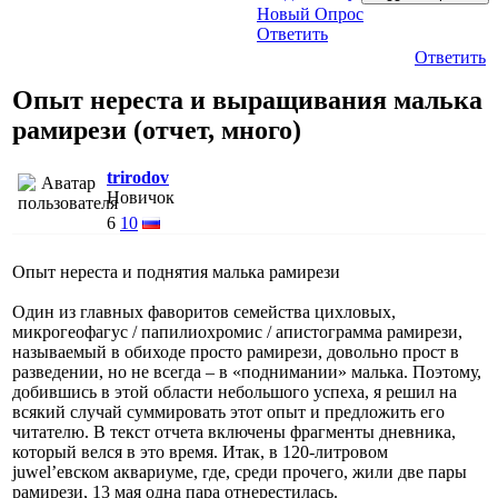
Новый Опрос
Ответить
Ответить
Опыт нереста и выращивания малька
рамирези (отчет, много)
trirodov
Новичок
6
10
Опыт нереста и поднятия малька рамирези
Один из главных фаворитов семейства цихловых,
микрогеофагус / папилиохромис / апистограмма рамирези,
называемый в обиходе просто рамирези, довольно прост в
разведении, но не всегда – в «поднимании» малька. Поэтому,
добившись в этой области небольшого успеха, я решил на
всякий случай суммировать этот опыт и предложить его
читателю. В текст отчета включены фрагменты дневника,
который велся в это время. Итак, в 120-литровом
juwel’евском аквариуме, где, среди прочего, жили две пары
рамирези, 13 мая одна пара отнерестилась.