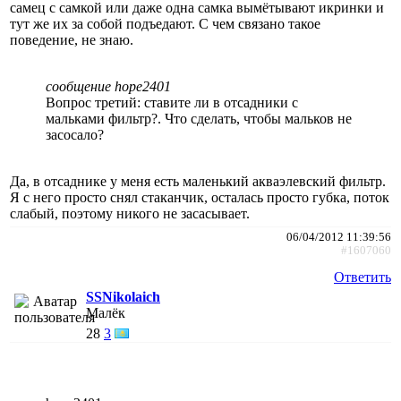
самец с самкой или даже одна самка вымётывают икринки и
тут же их за собой подъедают. С чем связано такое
поведение, не знаю.
сообщение hope2401
Вопрос третий: ставите ли в отсадники с
мальками фильтр?. Что сделать, чтобы мальков не
засосало?
Да, в отсаднике у меня есть маленький акваэлевский фильтр.
Я с него просто снял стаканчик, осталась просто губка, поток
слабый, поэтому никого не засасывает.
06/04/2012 11:39:56
#1607060
Ответить
SSNikolaich
Малёк
28
3