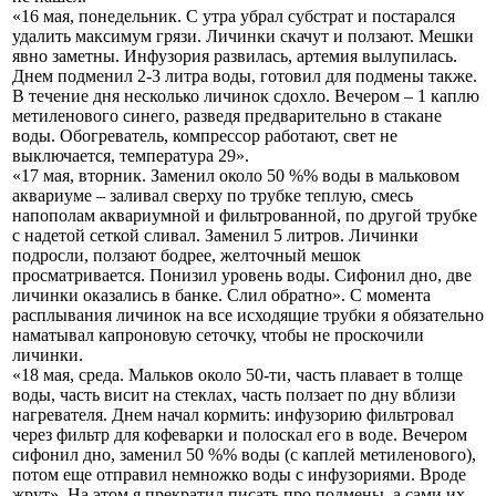
«16 мая, понедельник. С утра убрал субстрат и постарался
удалить максимум грязи. Личинки скачут и ползают. Мешки
явно заметны. Инфузория развилась, артемия вылупилась.
Днем подменил 2-3 литра воды, готовил для подмены также.
В течение дня несколько личинок сдохло. Вечером – 1 каплю
метиленового синего, разведя предварительно в стакане
воды. Обогреватель, компрессор работают, свет не
выключается, температура 29».
«17 мая, вторник. Заменил около 50 %% воды в мальковом
аквариуме – заливал сверху по трубке теплую, смесь
напополам аквариумной и фильтрованной, по другой трубке
с надетой сеткой сливал. Заменил 5 литров. Личинки
подросли, ползают бодрее, желточный мешок
просматривается. Понизил уровень воды. Сифонил дно, две
личинки оказались в банке. Слил обратно». С момента
расплывания личинок на все исходящие трубки я обязательно
наматывал капроновую сеточку, чтобы не проскочили
личинки.
«18 мая, среда. Мальков около 50-ти, часть плавает в толще
воды, часть висит на стеклах, часть ползает по дну вблизи
нагревателя. Днем начал кормить: инфузорию фильтровал
через фильтр для кофеварки и полоскал его в воде. Вечером
сифонил дно, заменил 50 %% воды (с каплей метиленового),
потом еще отправил немножко воды с инфузориями. Вроде
жрут». На этом я прекратил писать про подмены, а сами их