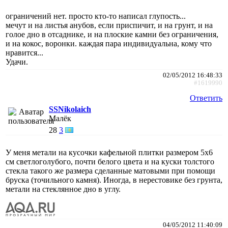
ограничений нет. просто кто-то написал глупость...
мечут и на листья анубов, если приспичит, и на грунт, и на
голое дно в отсаднике, и на плоские камни без ограничения,
и на кокос, воронки. каждая пара индивидуальна, кому что
нравится...
Удачи.
02/05/2012 16:48:33
#1619990
Ответить
SSNikolaich
Малёк
28
3
У меня метали на кусочки кафельной плитки размером 5х6
см светлоголубого, почти белого цвета и на куски толстого
стекла такого же размера сделанные матовыми при помощи
бруска (точильного камня). Иногда, в нерестовике без грунта,
метали на стеклянное дно в углу.
04/05/2012 11:40:09