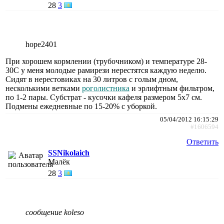
28
3
hope2401
При хорошем кормлении (трубочником) и температуре 28-
30С у меня молодые рамирези нерестятся каждую неделю.
Сидят в нерестовиках на 30 литров с голым дном,
несколькими ветками
роголистника
и эрлифтным фильтром,
по 1-2 пары. Субстрат - кусочки кафеля размером 5х7 см.
Подмены ежедневные по 15-20% с уборкой.
05/04/2012 16:15:29
#1606594
Ответить
SSNikolaich
Малёк
28
3
сообщение koleso