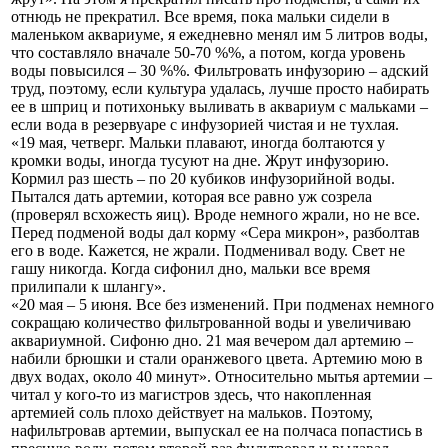
отнюдь не прекратил. Все время, пока мальки сидели в
маленьком аквариуме, я ежедневно менял им 5 литров воды,
что составляло вначале 50-70 %%, а потом, когда уровень
воды повысился – 30 %%. Фильтровать инфузорию – адский
труд, поэтому, если культура удалась, лучше просто набирать
ее в шприц и потихоньку выливать в аквариум с мальками –
если вода в резервуаре с инфузорией чистая и не тухлая.
«19 мая, четверг. Мальки плавают, иногда болтаются у
кромки воды, иногда тусуют на дне. Жрут инфузорию.
Кормил раз шесть – по 20 кубиков инфузорийной воды.
Пытался дать артемии, которая все равно уж созрела
(проверял всхожесть яиц). Вроде немного жрали, но не все.
Перед подменой воды дал корму «Сера микрон», разболтав
его в воде. Кажется, не жрали. Подменивал воду. Свет не
гашу никогда. Когда сифонил дно, мальки все время
прилипали к шлангу».
«20 мая – 5 июня. Все без изменений. При подменах немного
сокращаю количество фильтрованной воды и увеличиваю
аквариумной. Сифоню дно. 21 мая вечером дал артемию –
набили брюшки и стали оранжевого цвета. Артемию мою в
двух водах, около 40 минут». Относительно мытья артемии –
читал у кого-то из магистров здесь, что накопленная
артемией соль плохо действует на мальков. Поэтому,
нафильтровав артемии, выпускал ее на полчаса попастись в