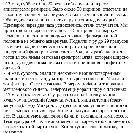
«13 мая, суббота. Ок. 20 вечера обнаружили нерест
апистограмм рамирези. Было около 50 икринок, отметали на
раковину в общем аквариуме. Застали самый конец нереста.
Оба родителя стали охранять икру и гонять других рыб.
Примерно через два часа успокоились, стали отлучаться. Мы
приготовили выростной садок – 15-литровый аквариум.
Помыли, приготовили воду – половина фильтрованной,
половина из общего аквариума. Подняли т-ру до 29 градусов,
в миске с водой перенесли субстрат с икрой, включили
внутренний фильтр, зажгли свет». Воду для разбавления я
готовил обычным бытовым фильтром Britta, который широко
использую для снижения жесткости при поливе эпифитных
орхидей.
«14 мая, суббота. Удалили несколько неоплодотворенных
икринок и несколько, у которых выросла плесень. Усилили
ток фильтра. Свет не гасили. Вечером добавили три капли
метиленового синего. Вечером еще убрали икру с плесенью».
«15 мая, воскресенье. С утра съездил на Птичку, купил
культуру инфузорий (сразу запустил), яйца артемии (сразу
запустил), Серу Микрон. С утра стали вылупляться личинки,
пик – часов в пять вечера. К ночи вылупились практически
все. В аквариуме выключили фильтр, поставили компрессор.
Температура 29». Артемию запустил скорее, чтобы проверить
всхожесть этой партии яиц. Хотел купить еще нематоду, но
не нашел.