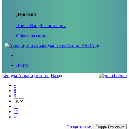
Действия
Поиск
Вход/Регистрация
Обратная связь
Войти
Форум Аквариумистов
Назад
«
8
9
11
12
»
Создать тему
Toggle Dropdown