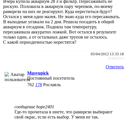
Вчера купила аквариум 28 л и фильтр. Пересаживать не
рискую. Положила в аквариум пару черепков, по-моему
рамирези на них не реагируют. Куда нереститься будут?
Остался у меня один малек. Не знаю куда его пересаживать.
В выходные уезжали на 2 дня. Решила посадить в общий
аквариум в отсадник. Подняла там температуру,
пересаживала аккуратно ложкой. Вот остался в результате
только один, а от остальных даже трупов не осталось.
С какой периодичностью нерестятся?
05/04/2012 13:33:18
#1606511
Ответить
Musyupick
Постоянный посетитель
762
178
Рославль
сообщение hope2401
Где-то прочитала в инете, что рамирези выбирают
свой окрас, если есть выбор. У меня не так.