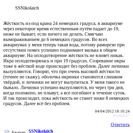
SSNikolaich
Жёсткость из-под крана 24 немецких градуса, в аквариуме
через некоторое время естественным путём падает до 19,
ниже не бывает, если ничего не делать. Смягчаю
вымораживанием до 6 немецких градусов. Во всех
аквариумах у меня теперь такая вода, потому рамирези при
отсутствии помех успешно поднимают малька в общем
аквариуме. На оплодотворение жёсткость не влияет никак.
Икра оплодотворялась и при 19 градусах. Созревание икры
тоже в жёсткой воде происходит без проблем. Далее личинки
вылупляются. Говорят, что при очень высокой жёсткости
(точнее не скажу), оболочка икринки становится слишком
твёрдой, и личинки не могут вылупиться. У меня такого не
бывало. Личинки успешно вылупляются, но через три дня,
когда положено, не плывут, а все погибают в течение суток.
И так происходит, пока жёсткость не станет ниже 8 немецких
градусов. Далее всё без проблем.
04/04/2012 18:10:24
#1606047
Ответить
SSNikolaich