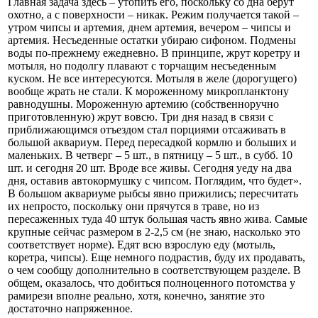
Главная задача здесь – утопить его, поскольку со дна берут
охотно, а с поверхности – никак. Режим получается такой –
утром чипсы и артемия, днем артемия, вечером – чипсы и
артемия. Несъеденные остатки убираю сифоном. Подмены
воды по-прежнему ежедневно. В принципе, жрут коретру и
мотыля, но подолгу плавают с торчащим несъеденным
куском. Не все интересуются. Мотыля в желе (дорогущего)
вообще жрать не стали. К мороженному микропланктону
равнодушны. Мороженную артемию (собственноручно
приготовленную) жрут вовсю. Три дня назад в связи с
приближающимся отъездом стал порциями отсаживать в
большой аквариум. Перед пересадкой кормлю и больших и
маленьких. В четверг – 5 шт., в пятницу – 5 шт., в субб. 10
шт. и сегодня 20 шт. Вроде все живы. Сегодня уеду на два
дня, оставив автокормушку с чипсом. Поглядим, что будет».
В большом аквариуме рыбсы явно прижились; пересчитать
их непросто, поскольку они прячутся в траве, но из
пересаженных туда 40 штук большая часть явно жива. Самые
крупные сейчас размером в 2-2,5 см (не знаю, насколько это
соответствует норме). Едят всю взрослую еду (мотыль,
коретра, чипсы). Еще немного подрастив, буду их продавать,
о чем сообщу дополнительно в соответствующем разделе. В
общем, оказалось, что добиться полноценного потомства у
рамирези вполне реально, хотя, конечно, занятие это
достаточно напряженное.