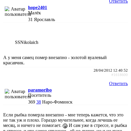
Ответить
hope2401
Малёк
31
Ярославль
SSNikolaich
А у меня самец помер внезапно - золотой вуалевый
красавчик.
28/04/2012 12:40:52
#1618600
Ответить
paramoribo
Посетитель
369
38
Наро-Фоминск
Если рыбка померла внезапно - мне теперь кажется, что это
не так уж и плохо. Гораздо мучительнее, когда лечишь ее
месяц, и ничего не помогает.
И сам уже в стрессе, и рыбка
в стрессе, и что самое странное - ей не лучше, но и не хуже.