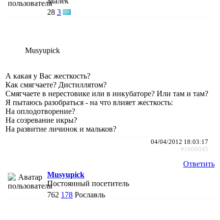
Малёк
28
3
Musyupick
А какая у Вас жесткость?
Как смягчаете? Дистиллятом?
Смягчаете в нерестовике или в инкубаторе? Или там и там?
Я пытаюсь разобраться - на что влияет жесткость:
На оплодотворение?
На созревание икры?
На развитие личинок и мальков?
04/04/2012 18:03:17
#1606045
Ответить
Musyupick
Постоянный посетитель
762
178
Рославль