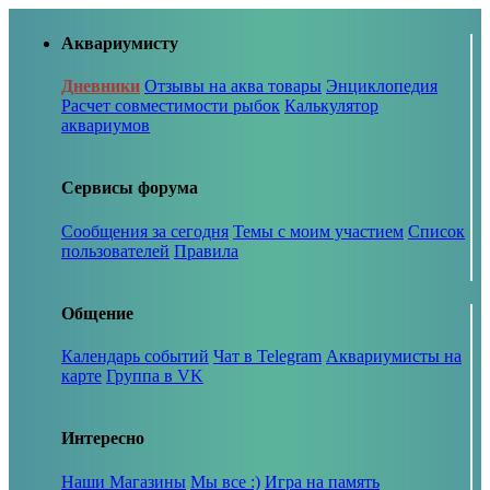
Аквариумисту
Дневники
Отзывы на аква товары
Энциклопедия
Расчет совместимости рыбок
Калькулятор
аквариумов
Сервисы форума
Сообщения за сегодня
Темы с моим участием
Список
пользователей
Правила
Общение
Календарь событий
Чат в Telegram
Аквариумисты на
карте
Группа в VK
Интересно
Наши Магазины
Мы все :)
Игра на память