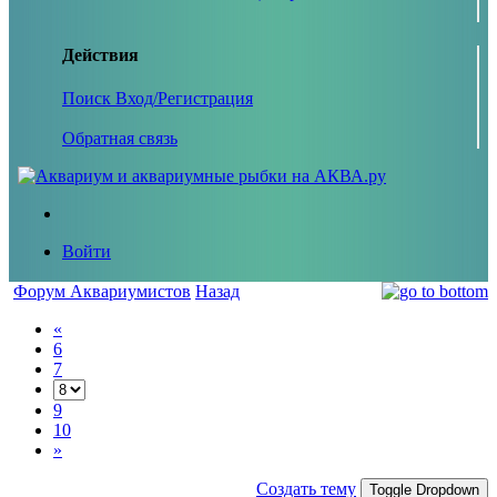
Действия
Поиск
Вход/Регистрация
Обратная связь
Войти
Форум Аквариумистов
Назад
«
6
7
9
10
»
Создать тему
Toggle Dropdown