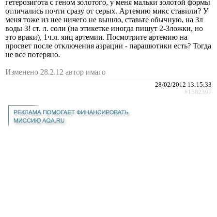
гетерозигота с геном золотого, у меня мальки золотой формы
отличались почти сразу от серых. Артемию микс ставили? У
меня тоже из нее ничего не вышло, ставьте обычную, на 3л
воды 3! ст. л. соли (на этикетке иногда пишут 2-3ложки, но
это враки), 1ч.л. яиц артемии. Посмотрите артемию на
просвет после отключения аэрации - парашютики есть? Тогда
не все потеряно.
Изменено 28.2.12 автор имаго
28/02/2012 13:15:33
#1582397