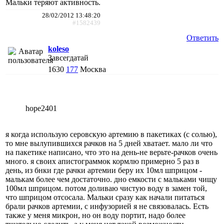
Мальки теряют активность.
28/02/2012 13:48:20
#1582439
Ответить
koleso
Завсегдатай
1630
177
Москва
hope2401
я когда использую серовскую артемию в пакетиках (с солью),
то мне вылупившихся рачков на 5 дней хватает. мало ли что
на пакетике написано, что это на день-не верьте-рачков очень
много. я своих апистограммок кормлю примерно 5 раз в
день, из бнки где рачки артемии беру их 10мл шприцом -
малькам более чем достаточно. дно емкости с мальками чищу
100мл шприцом. потом доливаю чистую воду в замен той,
что шприцом отсосала. Мальки сразу как начали питаться
брали рачков артемии, с инфузорией я не связовалась. Есть
также у меня микрон, но он воду портит, надо более