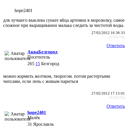
hope2401
для лучшего выклева суньте яйца артемии в морозилку, самое
сложное при выращивании малька следить за чистотой воды.
27/02/2012 16:38:33
#1581766
Ответить
АкваБелгород
Посетитель
265
15
Белгород
можно кормить желтком, творогом. потом растертыми
чипсами, если лень с живым париться
27/02/2012 17:13:01
#1581794
Ответить
hope2401
Малёк
31
Ярославль