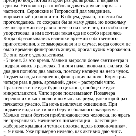
пресную воду, потом второй раз фильтровал и выдавал
едокам. Несколько раз пробовал давать другие корма – в
частности, Серовские и Тетровский для младенцев,
мороженный циклоп и т.п. В общем, думаю, что если бы
проголодались, то сожрали бы за маму джян, но поскольку
лучше артемии все равно ничего на свете нет, то особо и не
упорствовал, а им все-таки такая еда не особо нравилась.
Когда образовывались излишки артемии собственного
приготовления, я ее замораживал и в случае, когда совсем не
было времени фильтровать живую, бросал кубик мороженой.
Ее они едят с удовольствием.
«5 июня. За это время. Мальки выросли более сантиметра и
подравнялись в размерах. 1 июня начал включать фильтр. За
два дня погибло два малька, поэтому натянул на него чулок.
Подмены воды ежедневно, фильтрация на ночь. Корм три-
четыре раза в день, артемией, днем – растертый чипс.
Практически не едят бурого циклопа, вообще не едят
микропланктон. Чипс вроде поклевывают. Позавчера
перелил их в кастрюлю и вымыл аквариум, уже второй раз –
пачкается ужасно. На ночь выключаю освещение. При
подмене воды почти всю беру из большого аквариума.
Мальки стали бояться приближающегося человека, но жрать
не прекращают. Начинается пигментация – блестящие
жаберные крышки и темная полоска вдоль позвоночника».
«19 июня. Уже примерно неделю, как активно даю чипс.