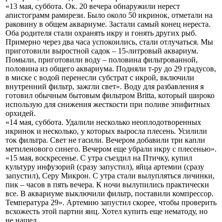
«13 мая, суббота. Ок. 20 вечера обнаружили нерест
апистограмм рамирези. Было около 50 икринок, отметали на
раковину в общем аквариуме. Застали самый конец нереста.
Оба родителя стали охранять икру и гонять других рыб.
Примерно через два часа успокоились, стали отлучаться. Мы
приготовили выростной садок – 15-литровый аквариум.
Помыли, приготовили воду – половина фильтрованной,
половина из общего аквариума. Подняли т-ру до 29 градусов,
в миске с водой перенесли субстрат с икрой, включили
внутренний фильтр, зажгли свет». Воду для разбавления я
готовил обычным бытовым фильтром Britta, который широко
использую для снижения жесткости при поливе эпифитных
орхидей.
«14 мая, суббота. Удалили несколько неоплодотворенных
икринок и несколько, у которых выросла плесень. Усилили
ток фильтра. Свет не гасили. Вечером добавили три капли
метиленового синего. Вечером еще убрали икру с плесенью».
«15 мая, воскресенье. С утра съездил на Птичку, купил
культуру инфузорий (сразу запустил), яйца артемии (сразу
запустил), Серу Микрон. С утра стали вылупляться личинки,
пик – часов в пять вечера. К ночи вылупились практически
все. В аквариуме выключили фильтр, поставили компрессор.
Температура 29». Артемию запустил скорее, чтобы проверить
всхожесть этой партии яиц. Хотел купить еще нематоду, но
не нашел.