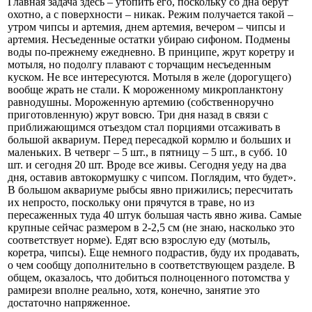
Главная задача здесь – утопить его, поскольку со дна берут
охотно, а с поверхности – никак. Режим получается такой –
утром чипсы и артемия, днем артемия, вечером – чипсы и
артемия. Несъеденные остатки убираю сифоном. Подмены
воды по-прежнему ежедневно. В принципе, жрут коретру и
мотыля, но подолгу плавают с торчащим несъеденным
куском. Не все интересуются. Мотыля в желе (дорогущего)
вообще жрать не стали. К мороженному микропланктону
равнодушны. Мороженную артемию (собственноручно
приготовленную) жрут вовсю. Три дня назад в связи с
приближающимся отъездом стал порциями отсаживать в
большой аквариум. Перед пересадкой кормлю и больших и
маленьких. В четверг – 5 шт., в пятницу – 5 шт., в субб. 10
шт. и сегодня 20 шт. Вроде все живы. Сегодня уеду на два
дня, оставив автокормушку с чипсом. Поглядим, что будет».
В большом аквариуме рыбсы явно прижились; пересчитать
их непросто, поскольку они прячутся в траве, но из
пересаженных туда 40 штук большая часть явно жива. Самые
крупные сейчас размером в 2-2,5 см (не знаю, насколько это
соответствует норме). Едят всю взрослую еду (мотыль,
коретра, чипсы). Еще немного подрастив, буду их продавать,
о чем сообщу дополнительно в соответствующем разделе. В
общем, оказалось, что добиться полноценного потомства у
рамирези вполне реально, хотя, конечно, занятие это
достаточно напряженное.