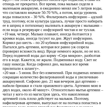
отнюдь не прекратил. Все время, пока мальки сидели в
маленьком аквариуме, я ежедневно менял им 5 литров воды,
что составляло вначале 50-70 %%, а потом, когда уровень
воды повысился – 30 %%. Фильтровать инфузорию – адский
труд, поэтому, если культура удалась, лучше просто набирать
ее в шприц и потихоньку выливать в аквариум с мальками –
если вода в резервуаре с инфузорией чистая и не тухлая.
«19 мая, четверг. Мальки плавают, иногда болтаются у
кромки воды, иногда тусуют на дне. Жрут инфузорию.
Кормил раз шесть – по 20 кубиков инфузорийной воды.
Пытался дать артемии, которая все равно уж созрела
(проверял всхожесть яиц). Вроде немного жрали, но не все.
Перед подменой воды дал корму «Сера микрон», разболтав
его в воде. Кажется, не жрали. Подменивал воду. Свет не
гашу никогда. Когда сифонил дно, мальки все время
прилипали к шлангу».
«20 мая – 5 июня. Все без изменений. При подменах немного
сокращаю количество фильтрованной воды и увеличиваю
аквариумной. Сифоню дно. 21 мая вечером дал артемию –
набили брюшки и стали оранжевого цвета. Артемию мою в
двух водах, около 40 минут». Относительно мытья артемии –
читал у кого-то из магистров здесь, что накопленная
артемией соль плохо действует на мальков. Поэтому,
нафильтровав артемии, выпускал ее на полчаса попастись в