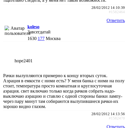
тщательно следить, а у меня нет такой возможности.
28/02/2012 14:10:39
#1582464
Ответить
koleso
Завсегдатай
1630
177
Москва
hope2401
Рачки вылупляются примерно к концу вторых суток.
Аэрация в емкости с ними есть? У меня банка с ними на полу
стоит, температура просто комнатная и круглосуточная
аэрация. свет включаю только когда рачков собрать надо-
выключаю аэрацию и ставлю с одной стороны банки лампу-
через пару минут там собираются вылупившиеся рачки-их
хорошо видно глазом.
28/02/2012 14:13:56
#1582470
Ответить