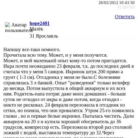
26/02/2012 10:43:50
#1580769
Ответить
hope2401
Малёк
31
Ярославль
Напишу все-таки немного.
Прочитала всю тему. Может, и у меня получится.
Может, и мой маленький опыт кому-то потом пригодится.
Икра почти неожиданно 23 февраля, т.к. до последних дней я
считала что у меня 5 самцов. Икринок штук 200 прямо а
грунт ( 1-3 см). Отсадника у меня не было.С болезнями
справлялась 3 л банкой. Опыт "разведения" только велифер
до месяца. Потом выпустила в общий аквариум и их всех
ням. Родитель-папа потряс даже моих домашних - больше
суток не отходил от икры и даже потом, когда отходил -
никто не рисковал. 24 февраля переложила в отсадник из
сетки, но поняла, что они провалятся. Утром 25-го появились
глазки , но и первые белые икринки. Пыталась чистить. Дали
аквариум на 20 л и купила хороший обогреватель до 36
градусов, компрессор есть. Переложила второй раз столовой
ложкой с водой, выставила температуру до 32.Через