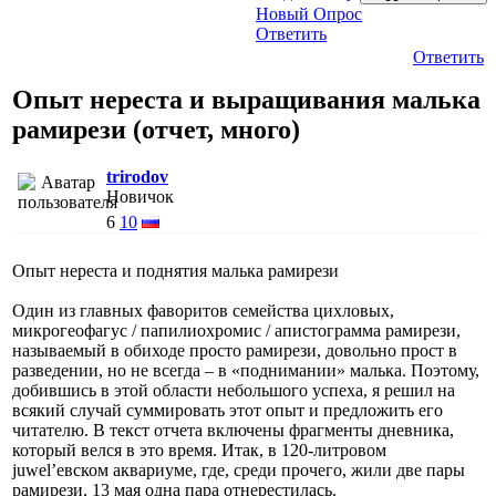
Новый Опрос
Ответить
Ответить
Опыт нереста и выращивания малька
рамирези (отчет, много)
trirodov
Новичок
6
10
Опыт нереста и поднятия малька рамирези
Один из главных фаворитов семейства цихловых,
микрогеофагус / папилиохромис / апистограмма рамирези,
называемый в обиходе просто рамирези, довольно прост в
разведении, но не всегда – в «поднимании» малька. Поэтому,
добившись в этой области небольшого успеха, я решил на
всякий случай суммировать этот опыт и предложить его
читателю. В текст отчета включены фрагменты дневника,
который велся в это время. Итак, в 120-литровом
juwel’евском аквариуме, где, среди прочего, жили две пары
рамирези, 13 мая одна пара отнерестилась.