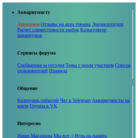
Аквариумисту
Дневники
Отзывы на аква товары
Энциклопедия
Расчет совместимости рыбок
Калькулятор
аквариумов
Сервисы форума
Сообщения за сегодня
Темы с моим участием
Список
пользователей
Правила
Общение
Календарь событий
Чат в Telegram
Аквариумисты на
карте
Группа в VK
Интересно
Наши Магазины
Мы все :)
Игра на память