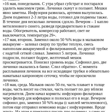
«16 мая, понедельник. С утра убрал субстрат и постарался
удалить максимум грязи. Личинки скачут и ползают. Мешки
явно заметны. Инфузория развилась, артемия вылупилась.
Днем подменил 2-3 литра воды, готовил для подмены также.
В течение дня несколько личинок сдохло. Вечером – 1 каплю
метиленового синего, разведя предварительно в стакане
воды. Обогреватель, компрессор работают, свет не
выключается, температура 29».
«17 мая, вторник. Заменил около 50 %% воды в мальковом
аквариуме – заливал сверху по трубке теплую, смесь
напополам аквариумной и фильтрованной, по другой трубке
с надетой сеткой сливал. Заменил 5 литров. Личинки
подросли, ползают бодрее, желточный мешок
просматривается. Понизил уровень воды. Сифонил дно, две
личинки оказались в банке. Слил обратно». С момента
расплывания личинок на все исходящие трубки я обязательно
наматывал капроновую сеточку, чтобы не проскочили
личинки.
«18 мая, среда. Мальков около 50-ти, часть плавает в толще
воды, часть висит на стеклах, часть ползает по дну вблизи
нагревателя. Днем начал кормить: инфузорию фильтровал
через фильтр для кофеварки и полоскал его в воде. Вечером
сифонил дно, заменил 50 %% воды (с каплей метиленового),
потом еще отправил немножко воды с инфузориями. Вроде
жрут». На этом я прекратил писать про подмены, а сами их