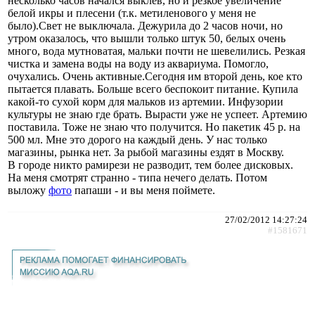
несколько часов начался выклев, но и резкое увеличение
белой икры и плесени (т.к. метиленового у меня не
было).Свет не выключала. Дежурила до 2 часов ночи, но
утром оказалось, что вышли только штук 50, белых очень
много, вода мутноватая, мальки почти не шевелились. Резкая
чистка и замена воды на воду из аквариума. Помогло,
очухались. Очень активные.Сегодня им второй день, кое кто
пытается плавать. Больше всего беспокоит питание. Купила
какой-то сухой корм для мальков из артемии. Инфузории
культуры не знаю где брать. Вырасти уже не успеет. Артемию
поставила. Тоже не знаю что получится. Но пакетик 45 р. на
500 мл. Мне это дорого на каждый день. У нас только
магазины, рынка нет. За рыбой магазины ездят в Москву.
В городе никто рамирези не разводит, тем более дисковых.
На меня смотрят странно - типа нечего делать. Потом
выложу
фото
папаши - и вы меня поймете.
27/02/2012 14:27:24
#1581671