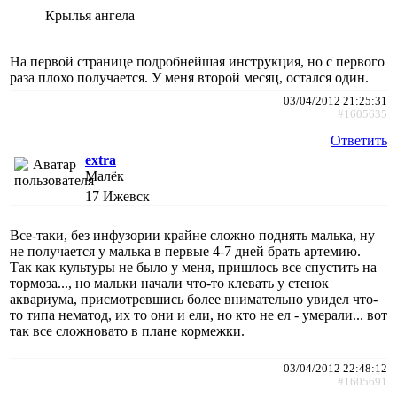
Крылья ангела
На первой странице подробнейшая инструкция, но с первого
раза плохо получается. У меня второй месяц, остался один.
03/04/2012 21:25:31
#1605635
Ответить
extra
Малёк
17
Ижевск
Все-таки, без инфузории крайне сложно поднять малька, ну
не получается у малька в первые 4-7 дней брать артемию.
Так как культуры не было у меня, пришлось все спустить на
тормоза..., но мальки начали что-то клевать у стенок
аквариума, присмотревшись более внимательно увидел что-
то типа нематод, их то они и ели, но кто не ел - умерали... вот
так все сложновато в плане кормежки.
03/04/2012 22:48:12
#1605691