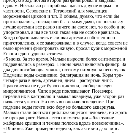
пресную воду, потом второй раз фильтровал и выдавал
едокам. Несколько раз пробовал давать другие корма – в
частности, Серовские и Тетровский для младенцев,
мороженный циклоп и т.п. В общем, думаю, что если бы
проголодались, то сожрали бы за маму джян, но поскольку
лучше артемии все равно ничего на свете нет, то особо и не
упорствовал, а им все-таки такая еда не особо нравилась.
Когда образовывались излишки артемии собственного
приготовления, я ее замораживал и в случае, когда совсем не
было времени фильтровать живую, бросал кубик мороженой.
Ее они едят с удовольствием.
«5 июня. За это время. Мальки выросли более сантиметра и
подравнялись в размерах. 1 июня начал включать фильтр. За
два дня погибло два малька, поэтому натянул на него чулок.
Подмены воды ежедневно, фильтрация на ночь. Корм три-
четыре раза в день, артемией, днем – растертый чипс.
Практически не едят бурого циклопа, вообще не едят
микропланктон. Чипс вроде поклевывают. Позавчера
перелил их в кастрюлю и вымыл аквариум, уже второй раз –
пачкается ужасно. На ночь выключаю освещение. При
подмене воды почти всю беру из большого аквариума.
Мальки стали бояться приближающегося человека, но жрать
не прекращают. Начинается пигментация – блестящие
жаберные крышки и темная полоска вдоль позвоночника».
«19 июня. Уже примерно неделю, как активно даю чипс.