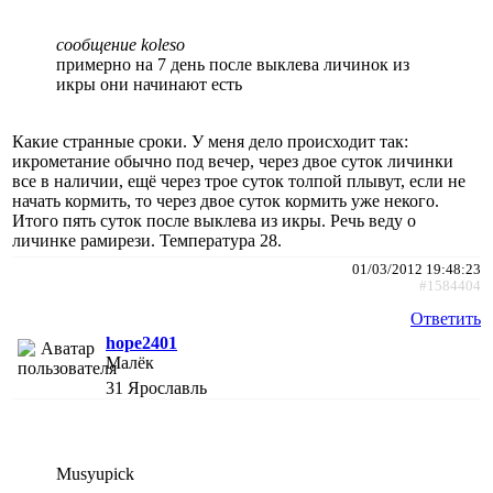
сообщение koleso
примерно на 7 день после выклева личинок из
икры они начинают есть
Какие странные сроки. У меня дело происходит так:
икрометание обычно под вечер, через двое суток личинки
все в наличии, ещё через трое суток толпой плывут, если не
начать кормить, то через двое суток кормить уже некого.
Итого пять суток после выклева из икры. Речь веду о
личинке рамирези. Температура 28.
01/03/2012 19:48:23
#1584404
Ответить
hope2401
Малёк
31
Ярославль
Musyupick