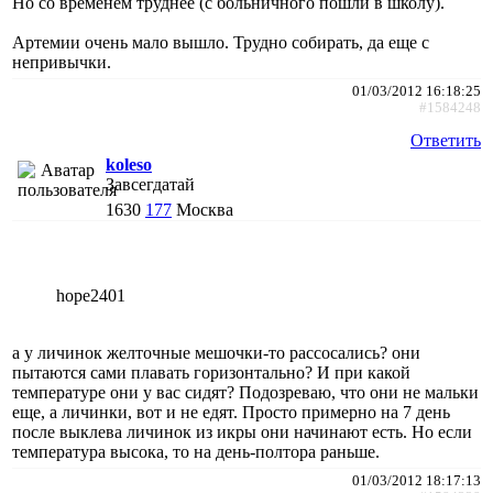
Но со временем труднее (с больничного пошли в школу).
Артемии очень мало вышло. Трудно собирать, да еще с
непривычки.
01/03/2012 16:18:25
#1584248
Ответить
koleso
Завсегдатай
1630
177
Москва
hope2401
а у личинок желточные мешочки-то рассосались? они
пытаются сами плавать горизонтально? И при какой
температуре они у вас сидят? Подозреваю, что они не мальки
еще, а личинки, вот и не едят. Просто примерно на 7 день
после выклева личинок из икры они начинают есть. Но если
температура высока, то на день-полтора раньше.
01/03/2012 18:17:13