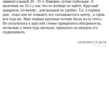
прямоугольный 20 - 35 л. Наверно лучше побольше. А
малечник на 10 л у нас что-то вообще не найти. Круглый
аквариум, по-моему , для мальков не удобно. Т.к. в первые
дни , пока они не плавают, все скатываются в центр , и грязь
вся туда же. Мои первые крупные потери были из-за этого.
Не получилось к круглой стенке прикрепить обогреватель,
несколько у меня туда заплыли, пришлось на шнурок его
подвешивать.
22/03/2012 15:54:54
#1597924