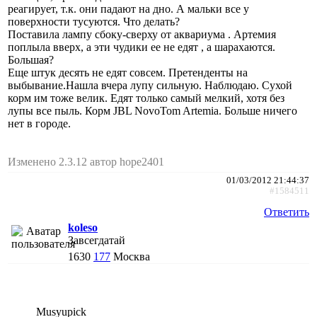
реагирует, т.к. они падают на дно. А мальки все у
поверхности тусуются. Что делать?
Поставила лампу сбоку-сверху от аквариума . Артемия
поплыла вверх, а эти чудики ее не едят , а шарахаются.
Большая?
Еще штук десять не едят совсем. Претенденты на
выбывание.Нашла вчера лупу сильную. Наблюдаю. Сухой
корм им тоже велик. Едят только самый мелкий, хотя без
лупы все пыль. Корм JBL NovoTom Artemia. Больше ничего
нет в городе.
Изменено 2.3.12 автор hope2401
01/03/2012 21:44:37
#1584511
Ответить
koleso
Завсегдатай
1630
177
Москва
Musyupick