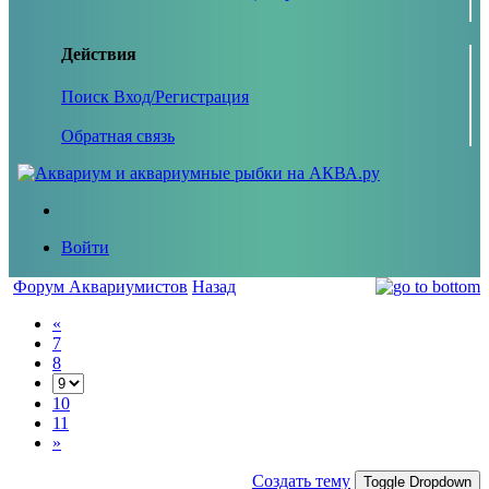
Действия
Поиск
Вход/Регистрация
Обратная связь
Войти
Форум Аквариумистов
Назад
«
7
8
10
11
»
Создать тему
Toggle Dropdown