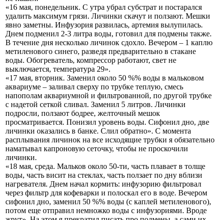
«16 мая, понедельник. С утра убрал субстрат и постарался
удалить максимум грязи. Личинки скачут и ползают. Мешки
явно заметны. Инфузория развилась, артемия вылупилась.
Днем подменил 2-3 литра воды, готовил для подмены также.
В течение дня несколько личинок сдохло. Вечером – 1 каплю
метиленового синего, разведя предварительно в стакане
воды. Обогреватель, компрессор работают, свет не
выключается, температура 29».
«17 мая, вторник. Заменил около 50 %% воды в мальковом
аквариуме – заливал сверху по трубке теплую, смесь
напополам аквариумной и фильтрованной, по другой трубке
с надетой сеткой сливал. Заменил 5 литров. Личинки
подросли, ползают бодрее, желточный мешок
просматривается. Понизил уровень воды. Сифонил дно, две
личинки оказались в банке. Слил обратно». С момента
расплывания личинок на все исходящие трубки я обязательно
наматывал капроновую сеточку, чтобы не проскочили
личинки.
«18 мая, среда. Мальков около 50-ти, часть плавает в толще
воды, часть висит на стеклах, часть ползает по дну вблизи
нагревателя. Днем начал кормить: инфузорию фильтровал
через фильтр для кофеварки и полоскал его в воде. Вечером
сифонил дно, заменил 50 %% воды (с каплей метиленового),
потом еще отправил немножко воды с инфузориями. Вроде
жрут». На этом я прекратил писать про подмены, а сами их