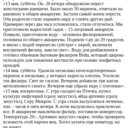
«13 мая, суббота. Ок. 20 вечера обнаружили нерест
апистограмм рамирези. Было около 50 икринок, отметали на
раковину в общем аквариуме. Застали самый конец нереста.
Оба родителя стали охранять икру и гонять других рыб.
Примерно через два часа успокоились, стали отлучаться. Мы
приготовили выростной садок – 15-литровый аквариум.
Помыли, приготовили воду – половина фильтрованной,
половина из общего аквариума. Подняли т-ру до 29 градусов,
в миске с водой перенесли субстрат с икрой, включили
внутренний фильтр, зажгли свет». Воду для разбавления я
готовил обычным бытовым фильтром Britta, который широко
использую для снижения жесткости при поливе эпифитных
орхидей.
«14 мая, суббота. Удалили несколько неоплодотворенных
икринок и несколько, у которых выросла плесень. Усилили
ток фильтра. Свет не гасили. Вечером добавили три капли
метиленового синего. Вечером еще убрали икру с плесенью».
«15 мая, воскресенье. С утра съездил на Птичку, купил
культуру инфузорий (сразу запустил), яйца артемии (сразу
запустил), Серу Микрон. С утра стали вылупляться личинки,
пик – часов в пять вечера. К ночи вылупились практически
все. В аквариуме выключили фильтр, поставили компрессор.
Температура 29». Артемию запустил скорее, чтобы проверить
всхожесть этой партии яиц. Хотел купить еще нематоду, но
не нашел.