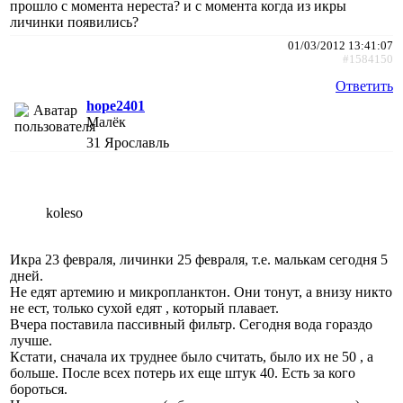
прошло с момента нереста? и с момента когда из икры
личинки появились?
01/03/2012 13:41:07
#1584150
Ответить
hope2401
Малёк
31
Ярославль
koleso
Икра 23 февраля, личинки 25 февраля, т.е. малькам сегодня 5
дней.
Не едят артемию и микропланктон. Они тонут, а внизу никто
не ест, только сухой едят , который плавает.
Вчера поставила пассивный фильтр. Сегодня вода гораздо
лучше.
Кстати, сначала их труднее было считать, было их не 50 , а
больше. После всех потерь их еще штук 40. Есть за кого
бороться.