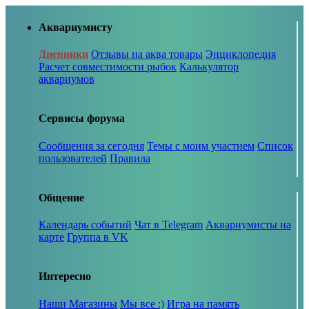
Аквариумисту
Дневники
Отзывы на аква товары
Энциклопедия
Расчет совместимости рыбок
Калькулятор
аквариумов
Сервисы форума
Сообщения за сегодня
Темы с моим участием
Список
пользователей
Правила
Общение
Календарь событий
Чат в Telegram
Аквариумисты на
карте
Группа в VK
Интересно
Наши Магазины
Мы все :)
Игра на память