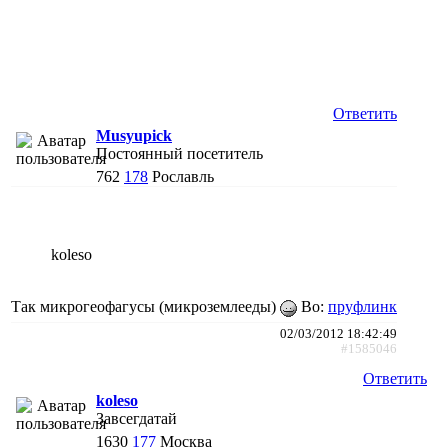
Ответить
Musyupick
Постоянный посетитель
762
178
Рославль
koleso
Так микрогеофагусы (микроземлееды)
Во:
пруфлинк
02/03/2012 18:42:49
#1585046
Ответить
koleso
Завсегдатай
1630
177
Москва