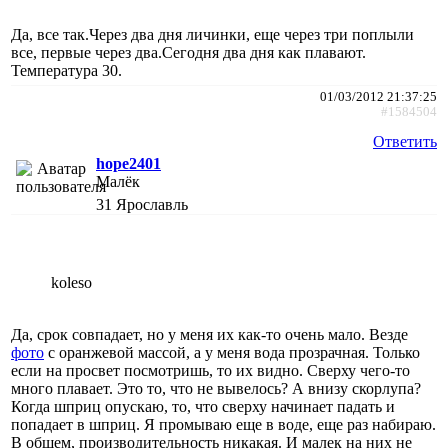
Да, все так.Через два дня личинки, еще через три поплыли
все, первые через два.Сегодня два дня как плавают.
Температура 30.
01/03/2012 21:37:25
#1584504
Ответить
hope2401
Малёк
31
Ярославль
koleso
Да, срок совпадает, но у меня их как-то очень мало. Везде
фото
с оранжевой массой, а у меня вода прозрачная. Только
если на просвет посмотришь, то их видно. Сверху чего-то
много плавает. Это то, что не вывелось? А внизу скорлупа?
Когда шприц опускаю, то, что сверху начинает падать и
попадает в шприц. Я промываю еще в воде, еще раз набираю.
В общем, производительность никакая. И малек на них не