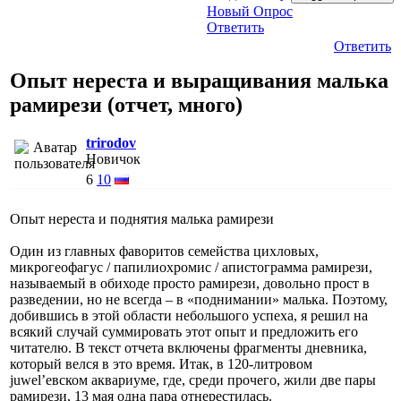
Новый Опрос
Ответить
Ответить
Опыт нереста и выращивания малька
рамирези (отчет, много)
trirodov
Новичок
6
10
Опыт нереста и поднятия малька рамирези
Один из главных фаворитов семейства цихловых,
микрогеофагус / папилиохромис / апистограмма рамирези,
называемый в обиходе просто рамирези, довольно прост в
разведении, но не всегда – в «поднимании» малька. Поэтому,
добившись в этой области небольшого успеха, я решил на
всякий случай суммировать этот опыт и предложить его
читателю. В текст отчета включены фрагменты дневника,
который велся в это время. Итак, в 120-литровом
juwel’евском аквариуме, где, среди прочего, жили две пары
рамирези, 13 мая одна пара отнерестилась.