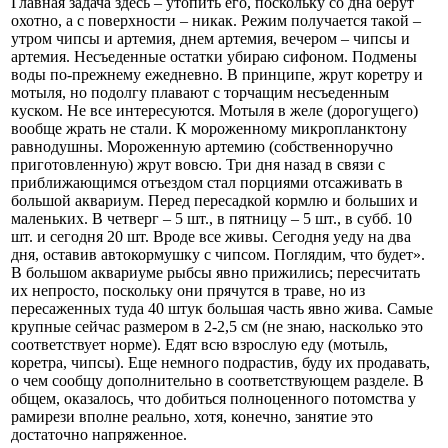
Главная задача здесь – утопить его, поскольку со дна берут
охотно, а с поверхности – никак. Режим получается такой –
утром чипсы и артемия, днем артемия, вечером – чипсы и
артемия. Несъеденные остатки убираю сифоном. Подмены
воды по-прежнему ежедневно. В принципе, жрут коретру и
мотыля, но подолгу плавают с торчащим несъеденным
куском. Не все интересуются. Мотыля в желе (дорогущего)
вообще жрать не стали. К мороженному микропланктону
равнодушны. Мороженную артемию (собственноручно
приготовленную) жрут вовсю. Три дня назад в связи с
приближающимся отъездом стал порциями отсаживать в
большой аквариум. Перед пересадкой кормлю и больших и
маленьких. В четверг – 5 шт., в пятницу – 5 шт., в субб. 10
шт. и сегодня 20 шт. Вроде все живы. Сегодня уеду на два
дня, оставив автокормушку с чипсом. Поглядим, что будет».
В большом аквариуме рыбсы явно прижились; пересчитать
их непросто, поскольку они прячутся в траве, но из
пересаженных туда 40 штук большая часть явно жива. Самые
крупные сейчас размером в 2-2,5 см (не знаю, насколько это
соответствует норме). Едят всю взрослую еду (мотыль,
коретра, чипсы). Еще немного подрастив, буду их продавать,
о чем сообщу дополнительно в соответствующем разделе. В
общем, оказалось, что добиться полноценного потомства у
рамирези вполне реально, хотя, конечно, занятие это
достаточно напряженное.