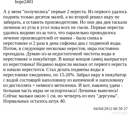
hope2401
А у меня "получились" первые 2 нереста. Из первого удалось
поднять только десяток малей, а во второй решил икру не
забирать, а оставить производителям. Но они два дня таскали
личинок из угла в угол пока всех не съели. Первые нересты
удались видимо из-за того, что паралельно проводилось
лечение производителей от манки - была синка в
нерестовике и 2 раза в день сифонка дна с подменой воды.
Потом, в следующие несколько нерестов, икра постоянно
пропадала. Думаю из-за недостаточной чистоты воды в
нерестовике и инкубаторе. В конце концов самец выпрыгнул
из нерестовика! Недавно выросли мальки от первого нереста
и начали нерестится. Стал делать подмены воды в
нерестовике ежедневно, по 15-20%. Забрал икру в инкубатор
с водой состоящей наполовину из кипяченой и наполовину
из дистиллята + немного метиленки. И вот, наконец удача -
большая часть икры не испортилась! Личинки вывелись!
Сейчас мальки около 1 см, но четверть из них "дергуны".
Нормальных осталось штук 40.
04/04/2012 08:50:27
#1605802