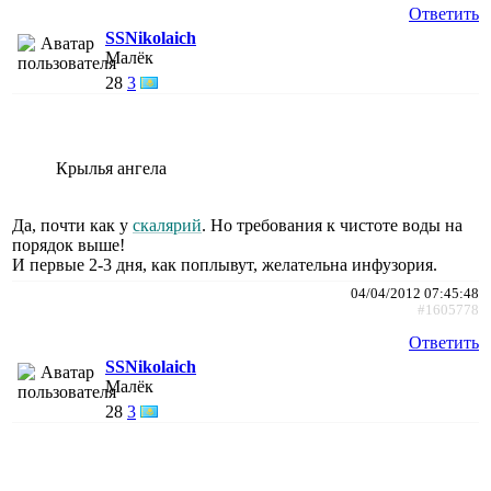
Ответить
SSNikolaich
Малёк
28
3
Крылья ангела
Да, почти как у
скалярий
. Но требования к чистоте воды на
порядок выше!
И первые 2-3 дня, как поплывут, желательна инфузория.
04/04/2012 07:45:48
#1605778
Ответить
SSNikolaich
Малёк
28
3