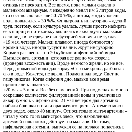
отнюдь не прекратил. Все время, пока мальки сидели в
маленьком аквариуме, я ежедневно менял им 5 литров воды,
что составляло вначале 50-70 %%, а потом, когда уровень
воды повысился – 30 %%. Фильтровать инфузорию – адский
труд, поэтому, если культура удалась, лучше просто набирать
ее в шприц и потихоньку выливать в аквариум с мальками –
если вода в резервуаре с инфузорией чистая и не тухлая.
«19 мая, четверг. Мальки плавают, иногда болтаются у
кромки воды, иногда тусуют на дне. Жрут инфузорию.
Кормил раз шесть – по 20 кубиков инфузорийной воды.
Пытался дать артемии, которая все равно уж созрела
(проверял всхожесть яиц). Вроде немного жрали, но не все.
Перед подменой воды дал корму «Сера микрон», разболтав
его в воде. Кажется, не жрали. Подменивал воду. Свет не
гашу никогда. Когда сифонил дно, мальки все время
прилипали к шлангу».
«20 мая – 5 июня. Все без изменений. При подменах немного
сокращаю количество фильтрованной воды и увеличиваю
аквариумной. Сифоню дно. 21 мая вечером дал артемию –
набили брюшки и стали оранжевого цвета. Артемию мою в
двух водах, около 40 минут». Относительно мытья артемии –
читал у кого-то из магистров здесь, что накопленная
артемией соль плохо действует на мальков. Поэтому,
нафильтровав артемии, выпускал ее на полчаса попастись в