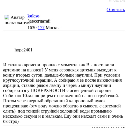
#1584328
Ответить
koleso
Завсегдатай
1630
177
Москва
hope2401
И сколько времени прошло с момента как Вы поставили
артемию на выклев? У меня серовская артемия выходит к
концу вторых суток, дальше-больше науплий. При условии
круглосуточной аэрации. А собираю я ее после выключения
аэрации, ставлю рядом лампу и через 5 минут науплии
собираются у ПОВЕРХНОСТИ с освещенной стороны.
Собираю 10-мл шприцем с насаженной на него трубочкой.
Потом через черный обрезанный капроновый чулок
процеживаю (эту воду можно обратно в емкость с артемией
слить), под тонкой струйкой холодной воды промываю
несколько секунд и к малькам. Еду они находят сами и очень
быстро)