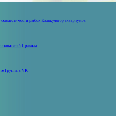
т совместимости рыбок
Калькулятор аквариумов
льзователей
Правила
те
Группа в VK