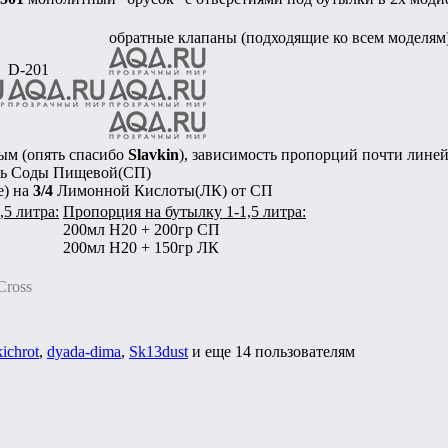
обратные клапаны (подходящие ко всем моделям
D-201
ым (опять спасибо
Slavkin
), зависимость пропорций почти линей
ть Соды Пищевой(СП)
е) на
3/4
Лимонной Кислоты(ЛК) от СП
,5 литра:
Пропорция на бутылку 1-1,5 литра:
200мл H20 + 200гр СП
200мл H20 + 150гр ЛК
Cross
kichrot
,
dyada-dima
,
Sk13dust
и еще
14 пользователям