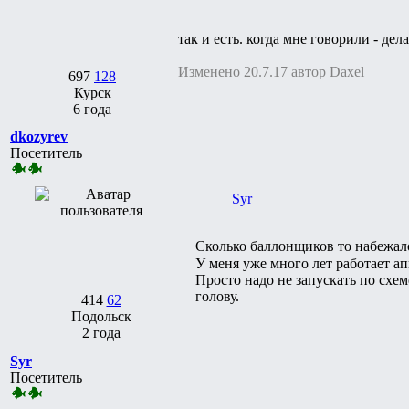
так и есть. когда мне говорили - дела
Изменено 20.7.17 автор Daxel
697
128
Курск
6 года
dkozyrev
Посетитель
Syr
Сколько баллонщиков то набежа
У меня уже много лет работает а
Просто надо не запускать по схем
голову.
414
62
Подольск
2 года
Syr
Посетитель