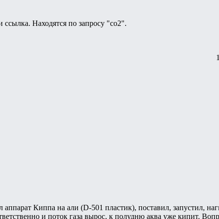
 ссылка. Находятся по запросу "co2".
 аппарат Киппа на али (D-501 пластик), поставил, запустил, наг
ответственно и поток газа вырос, к полудню аква уже кипит. Воп