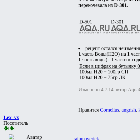
перекочевала из
D-301
.
D-501
D-301
рецепт остался неизменн
1
часть Воды(H2O) на
1
час
1
часть воды(= 1 части к сод
Если в цифрах на бутылку 0
100мл H20 + 100гр СП
100мл H20 + 75гр ЛК
Изменено 4.7.14 автор Aqua
Нравится
Cornelius
,
angrish
,
Lex_vx
Посетитель
rainmaverick