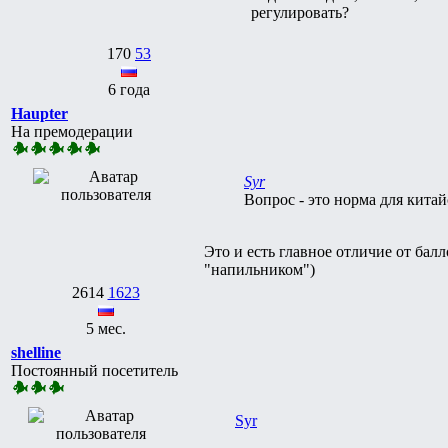
регулировать?
170
53
6 года
Haupter
На премодерации
Syr
Вопрос - это норма для кита
Это и есть главное отличие от ба
"напильником")
2614
1623
5 мес.
shelline
Постоянный посетитель
Syr