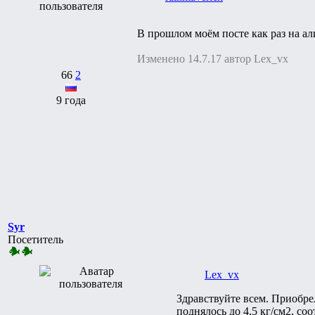
В прошлом моём посте как раз на али
Изменено 14.7.17 автор Lex_vx
66
2
9 года
Syr
Посетитель
Lex_vx
Здравствуйте всем. Приобрел
поднялось до 4,5 кг/см2, со