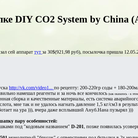
пке DIY CO2 System by China 
азал сей аппарат
тут
за 30$(921,98 руб), посылочка пришла 12.05.2
уска
http://vk.com/video1...
по рецепту: 200-220гр соды + 180-200м
вильно намешал реагенты и за ночь все кончилось
(как оказалось - к это
енная сборка и качественные материалы, есть система аварийного
лота, мне так и не удалось нагнать давление 1,5 кг/см3 в резуль
ботает на ура ))), вчера даже всплывший Ануб.Нана пузырял )))
апку пару особенностей:
ышками под "кодовым названием"
D-201
, позже появилась усове
501
монолитный "брусок" с отверстиями под бутылки в 2х модифи