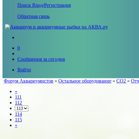
Поиск
Вход/Регистрация
Обратная связь
0
Сообщения за сегодня
Войти
Форум Аквариумистов
»
Остальное оборудование
»
СО2
»
Отч
«
111
112
114
115
»