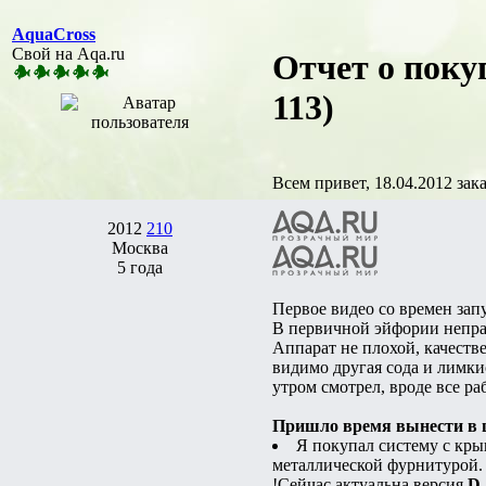
AquaCross
Свой на Aqa.ru
Отчет о поку
113)
Всем привет, 18.04.2012 зак
2012
210
Москва
5 года
Первое видео со времен зап
В первичной эйфории непра
Аппарат не плохой, качеств
видимо другая сода и лимкис
утром смотрел, вроде все ра
Пришло время вынести в ш
Я покупал систему с кр
металлической фурнитурой.
!Сейчас актуальна версия
D-