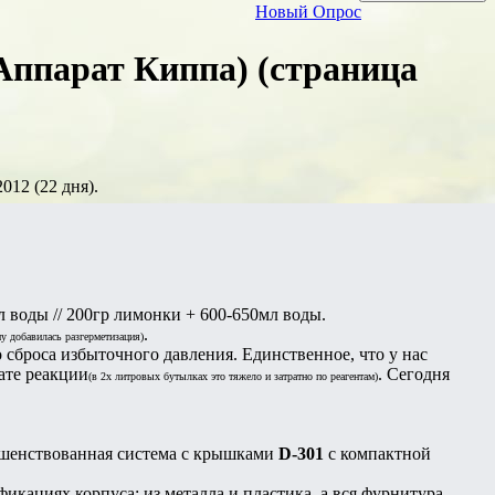
Новый Опрос
(Аппарат Киппа) (страница
012 (22 дня).
л воды // 200гр лимонки + 600-650мл воды.
.
му добавилась разгерметизация)
 сброса избыточного давления. Единственное, что у нас
тате реакции
. Сегодня
(в 2х литровых бутылках это тяжело и затратно по реагентам)
ршенствованная система с крышками
D-301
с компактной
кациях корпуса: из металла и пластика, а вся фурнитура