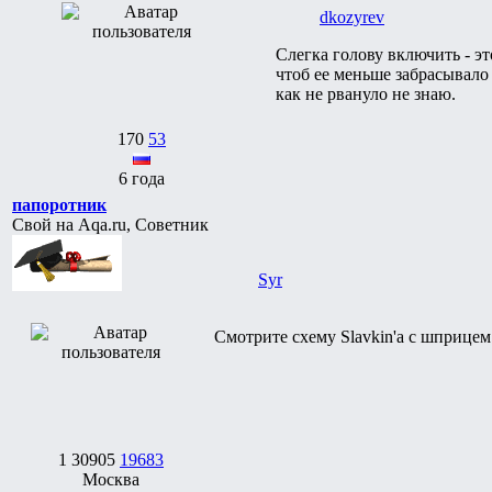
dkozyrev
Слегка голову включить - эт
чтоб ее меньше забрасывало
как не рвануло не знаю.
170
53
6 года
папоротник
Свой на Aqa.ru, Советник
Syr
Смотрите схему Slavkin'а с шприцем
1
30905
19683
Москва