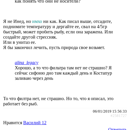
как понять что они не носители?
Я не Инед, но
имхо
ни как. Как писал выше, отсадите,
поднимите температуру и дергайте ее, свал на 4/5гр
быстрый, может пробить рыбу, если она заражена. Или
создайте другой стрессняк.
Или в унитаз ее.
Я бы закончил лечить, пусть природа свое возьмет.
alina_legacy
Хорошо, а то что фильтра там нет не страшно? Я
сейчас сифоню дно там каждый день и Костапур
заливаю через день
То что филтра нет, не страшно. Но то, что я описал, это
работает без рыб.
06/01/2019 15:56:33
#2581727
Нравится
Василий 12
Ответить