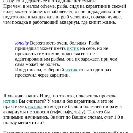
сразу, то и держать ее в отсаднике нет смысла.
При чем, в малом объеме, рыба, сидя на карантине в свежей
воде, может заболеть и заболевает, от не подходящих и не
подготовленных для жизни рыб условиях, гораздо лучше,
чем посадка в работающий аквариум, где кипит жизнь.
lonelity
Вероятность очень большая. Рыба
пришедшая может иметь
ихтик
на себе, но не
проявлять симптомов, подселяя ее к не
адаптированным рыбам, она их заражает, при чем
сама может не болеть.
Инед писала, жаберный
ихтик
только один раз
проскочил через карантин.
Я уважаю знания Инед, но это что, показатель проскока
ихтика
Вы считаете? У меня и без карантина, я его не
практикую,
ихтика
ни когда не было и болезней ни разу в
аквариумы не заносил (тьфу, тьфу, тьфу). Так что бы
эпидемии начинались. Значит по Вашим словам, счет 1:0 в
пользу меня что ли?