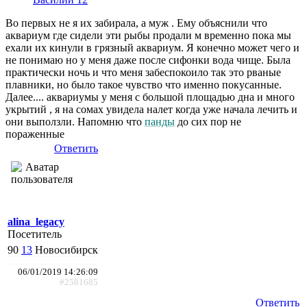
Во первых не я их забирала, а муж . Ему объяснили что
аквариум где сидели эти рыбы продали м временно пока мы
ехали их кинули в грязный аквариум. Я конечно может чего и
не понимаю но у меня даже после сифонки вода чище. Была
практически ночь и что меня забеспокоило так это рваные
плавники, но было такое чувство что именно покусанные.
Далее.... аквариумы у меня с большой площадью дна и много
укрытий , я на сомах увидела налет когда уже начала лечить и
они выползли. Напомню что
панды
до сих пор не
пораженные
Ответить
alina_legacy
Посетитель
90
13
Новосибирск
06/01/2019 14:26:09
#2581685
Ответить