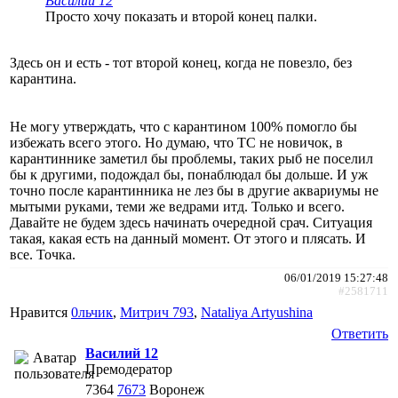
Василий 12
Просто хочу показать и второй конец палки.
Здесь он и есть - тот второй конец, когда не повезло, без
карантина.
Не могу утверждать, что с карантином 100% помогло бы
избежать всего этого. Но думаю, что ТС не новичок, в
карантиннике заметил бы проблемы, таких рыб не поселил
бы к другими, подождал бы, понаблюдал бы дольше. И уж
точно после карантинника не лез бы в другие аквариумы не
мытыми руками, теми же ведрами итд. Только и всего.
Давайте не будем здесь начинать очередной срач. Ситуация
такая, какая есть на данный момент. От этого и плясать. И
все. Точка.
06/01/2019 15:27:48
#2581711
Нравится
0льчик
,
Митрич 793
,
Nataliya Artyushina
Ответить
Василий 12
Премодератор
7364
7673
Воронеж