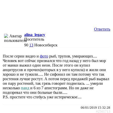
Ответить
alina_legacy
Посетитель
90
13
Новосибирск
После серии видео и
фото
рыб, трупов, умирающих....
Человек вот сейчас признался что год назад у него был мор
от манки выжил один неон. После этого он купил
анцитрусов и прочих(которых я у него купила) и жили они
хорошо и не тужили..... Не сифонил он там потому что так
ростения лучше ростут. А потом перед продажей рыб вырвал
он пару ростений, так грязь говорит поднелась. ... умерли
несколько
панд
и 6 из 7 апистограмм. Но он даже не
подозревал что они больные были.....
P.S. простите что стебусь уже истерическое....
06/01/2019 15:32:28
#2581713