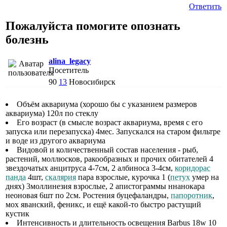
Ответить
Пожалуйста помогите опознать
болезнь
alina_legacy
Посетитель
90
13
Новосибирск
Объём аквариума (хорошо бы с указанием размеров
аквариума) 120л по стеклу
Его возраст (в смысле возраст аквариума, время с его
запуска или перезапуска) 4мес. Запускался на старом фильтре
и воде из другого аквариума
Видовой и количественный состав населения - рыб,
растений, моллюсков, ракообразных и прочих обитателей 4
звездочатых анцитруса 4-7см, 2 албиноса 3-4см,
коридорас
панда
4шт,
скалярия
пара взрослые, курочка 1 (
петух
умер на
днях) 3моллинезия взрослые, 2 апистограммы ннанокара
неоновая 6шт по 2см. Ростения буцефаландры,
папоротник
,
мох яванский, феникс, и ещё какой-то быстро растущий
кустик
Интенсивность и длительность освещения Barbus 18w 10