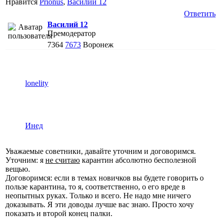
Нравится
Prionus
,
Василий 12
Ответить
Василий 12
Премодератор
7364
7673
Воронеж
lonelity
Инед
Уважаемые советники, давайте уточним и договоримся.
Уточним: я
не считаю
карантин абсолютно бесполезной
вещью.
Договоримся: если в темах новичков вы будете говорить о
пользе карантина, то я, соответственно, о его вреде в
неопытных руках. Только и всего. Не надо мне ничего
доказывать. Я эти доводы лучше вас знаю. Просто хочу
показать и второй конец палки.