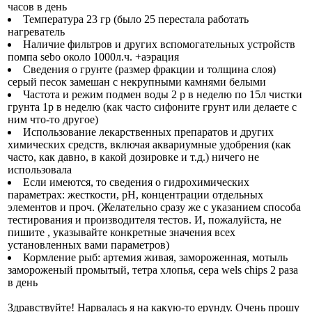
часов в день
Температура 23 гр (было 25 перестала работать
нагреватель
Наличие фильтров и других вспомогательных устройств
помпа sebo oколо 1000л.ч. +аэрация
Сведения о грунте (размер фракции и толщина слоя)
серый песок замешан с некрупными камнями белыми
Частота и режим подмен воды 2 р в неделю по 15л чистки
грунта 1р в неделю (как часто сифоните грунт или делаете с
ним что-то другое)
Использование лекарственных препаратов и других
химических средств, включая аквариумные удобрения (как
часто, как давно, в какой дозировке и т.д.) ничего не
использовала
Если имеются, то сведения о гидрохимических
параметрах: жесткости, рН, концентрации отдельных
элементов и проч. (Желательно сразу же с указанием способа
тестирования и производителя тестов. И, пожалуйста, не
пишите , указывайте конкретные значения всех
установленных вами параметров)
Кормление рыб: артемия живая, замороженная, мотыль
замороженый промытый, тетра хлопья, сера wels chips 2 раза
в день
Здравствуйте! Нарвалась я на какую-то ерунду. Очень прошу