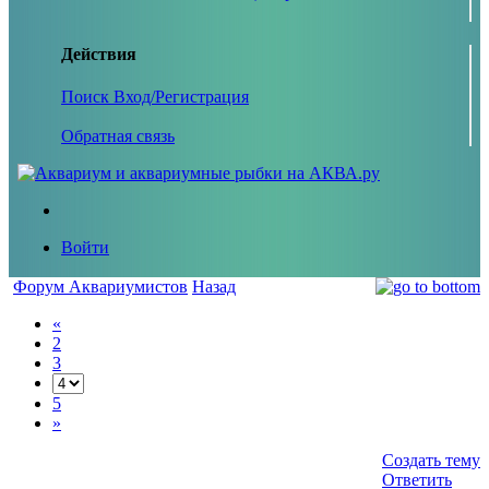
Действия
Поиск
Вход/Регистрация
Обратная связь
Войти
Форум Аквариумистов
Назад
«
2
3
5
»
Создать тему
Ответить