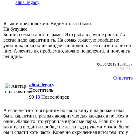
alina_legacy
Я так и предположил. Видимо так и было.
На будущее.
Боции, сомы и апистограмы. Это рыба в группе риска. Их
всегда надо карантинить. На сомах зачастую вообще не
увидишь, пока их не окидает по полной. Там слизи полно на
них. А лечить их проблемно, можно не долечить и получить
рецидив.
06/01/2019 15:41:37
#2581718
Ответить
alina_legacy
Посетитель
90
13
Новосибирск
А если честно то я принимаю свою вину и да должен был
быть карантин в разных аквариумах для каждых а не всех в
один. Жалко то что угробила взрослые пары. Если бы не
закинула в один и вообще не лезла туда руками можно было
бы и спасти хоть часть. Конечно окрыленная всем тем что у