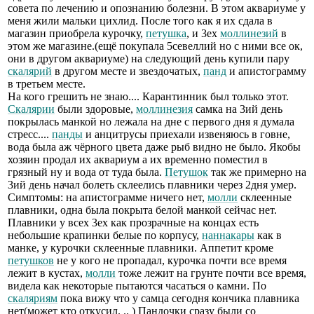
совета по лечению и опознанию болезни. В этом аквариуме у
меня жили мальки цихлид. После того как я их сдала в
магазин приобрела курочку,
петушка
, и 3ех
моллинезий
в
этом же магазине.(ещё покупала 5севеллий но с ними все ок,
они в другом аквариуме) на следующий день купили пару
скалярий
в другом месте и звездочатых,
панд
и апистограмму
в третьем месте.
На кого грешить не знаю.... Карантинник был только этот.
Скалярии
были здоровые,
моллинезия
самка на 3ий день
покрылась манкой но лежала на дне с первого дня я думала
стресс....
панды
и анцитрусы приехали извеняюсь в говне,
вода была аж чёрного цвета даже рыб видно не было. Якобы
хозяин продал их аквариум а их временно поместил в
грязный ну и вода от туда была.
Петушок
так же примерно на
3ий день начал болеть склеелись плавники через 2дня умер.
Симптомы: на апистограмме ничего нет,
молли
склеенные
плавники, одна была покрыта белой манкой сейчас нет.
Плавники у всех 3ех как прозрачные на концах есть
небольшие крапинки белые по корпусу,
наннакары
как в
манке, у курочки склеенные плавники. Аппетит кроме
петушков
не у кого не пропадал, курочка почти все время
лежит в кустах,
молли
тоже лежит на грунте почти все время,
видела как некоторые пытаются часаться о камни. По
скаляриям
пока вижу что у самца сегодня кончика плавника
нет(может кто откусил. .. ) Пандочки сразу были со