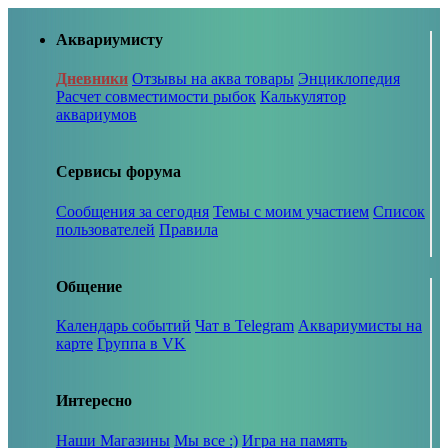
Аквариумисту
Дневники
Отзывы на аква товары
Энциклопедия
Расчет совместимости рыбок
Калькулятор
аквариумов
Сервисы форума
Сообщения за сегодня
Темы с моим участием
Список
пользователей
Правила
Общение
Календарь событий
Чат в Telegram
Аквариумисты на
карте
Группа в VK
Интересно
Наши Магазины
Мы все :)
Игра на память