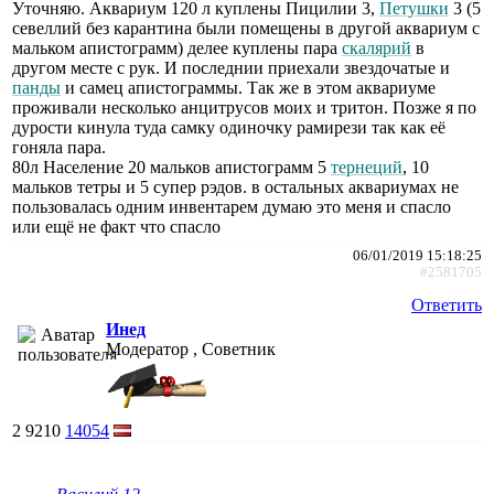
Уточняю. Аквариум 120 л куплены Пицилии 3,
Петушки
3 (5
севеллий без карантина были помещены в другой аквариум с
мальком апистограмм) делее куплены пара
скалярий
в
другом месте с рук. И последнии приехали звездочатые и
панды
и самец апистограммы. Так же в этом аквариуме
проживали несколько анцитрусов моих и тритон. Позже я по
дурости кинула туда самку одиночку рамирези так как её
гоняла пара.
80л Население 20 мальков апистограмм 5
тернеций
, 10
мальков тетры и 5 супер рэдов. в остальных аквариумах не
пользовалась одним инвентарем думаю это меня и спасло
или ещё не факт что спасло
06/01/2019 15:18:25
#2581705
Ответить
Инед
Модератор , Советник
2
9210
14054