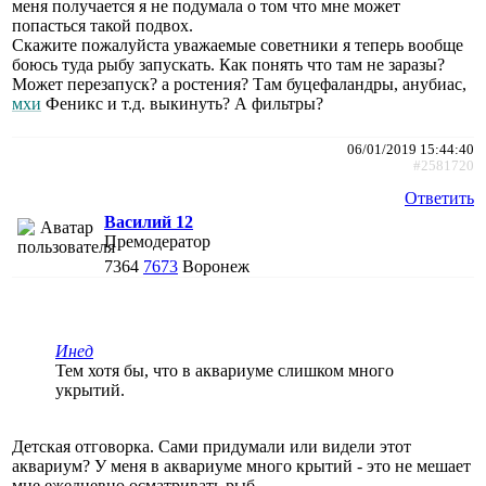
меня получается я не подумала о том что мне может
попасться такой подвох.
Скажите пожалуйста уважаемые советники я теперь вообще
боюсь туда рыбу запускать. Как понять что там не заразы?
Может перезапуск? а ростения? Там буцефаландры, анубиас,
мхи
Феникс и т.д. выкинуть? А фильтры?
06/01/2019 15:44:40
#2581720
Ответить
Василий 12
Премодератор
7364
7673
Воронеж
Инед
Тем хотя бы, что в аквариуме слишком много
укрытий.
Детская отговорка. Сами придумали или видели этот
аквариум? У меня в аквариуме много крытий - это не мешает
мне ежедневно осматривать рыб.