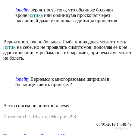
lonelity
вероятность того, что обычные болячки
вроде
ихтика
или оодиниума проскочат через
пассивный даже у новичка - единицы процентов.
Вероятность очень большая. Рыба пришедшая может иметь
ихтик
на себе, но не проявлять симптомов, подселяя ее к не
адаптированным рыбам, она их заражает, при чем сама может
не болеть.
lonelity
Вернемся к многоразовым шприцам в
больнице - авось пронесет?
А это совсем не понятно к чему.
Изменено 6.1.19 автор Митрич 793
06/01/2019 14:48:49
#2581699