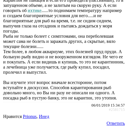
Карантин не панацея и если его проводить (пассивный), то в
запущенном объеме, а не залитым на скорую руку. А если
говорить об
ихтике
......то поднимаем температуру например
и создаем благоприятные условия для него.....и не
благоприятные для рыб на время, т.е. не сидим сиднем,
выпучив глаза на отсадник и пытаясь дождаться у моря
погоды.
Рыба не только болеет с симптомами, она переболевшая
может сама не болеть и заражать других, а скрытые, вяло
текущие болезни......
Тем более, в любом аквариуме, этих болезней пруд пруди. А
больную рыбу видно и не вооруженном взглядом. Не чего ее
и покупать. А если видишь и купишь, то это не карантинник,
а лечебница уже получается, где рыбу купил, посадил,
пролечил и выпустил.
Вы изучите этот вопрос вначале всесторонне, потом
вступайте в дискуссии. Способов карантирования рыб
довольно много, но Вы ни разу не описали ни одного. А
посадка рыб в пустую банку, это не карантин, это утопия.
06/01/2019 15:34:57
#2581715
Нравится
Prionus
,
Инед
Ответить