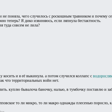
к и не поняла, чего случилось с роскошным травником и почему 
рию теперь? Я дико извиняюсь, если ляпнула бестактность.
я туда совсем не лила?
 косить и я её выкинула. а потом случился коллапс с
водоросля
ак что территориальных войн нет.
ить. куплю бывалоча баночку, налью, в тумбочку поставлю и заб
илповское то ли микро, то ли макро однажды плесенью поросло, ка
ice