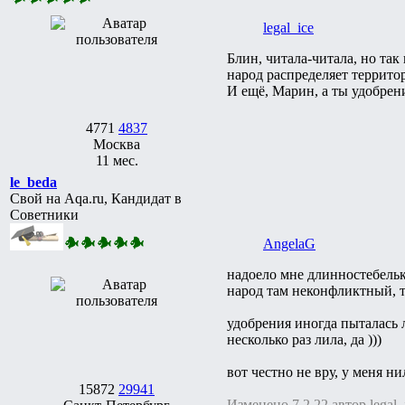
legal_ice
Блин, читала-читала, но та
народ распределяет террито
И ещё, Марин, а ты удобрени
4771
4837
Москва
11 мес.
le_beda
Свой на Aqa.ru, Кандидат в
Советники
AngelaG
надоело мне длинностебельку
народ там неконфликтный, т
удобрения иногда пыталась л
несколько раз лила, да )))
вот честно не вру, у меня н
15872
29941
Изменено 7.2.22 автор legal_