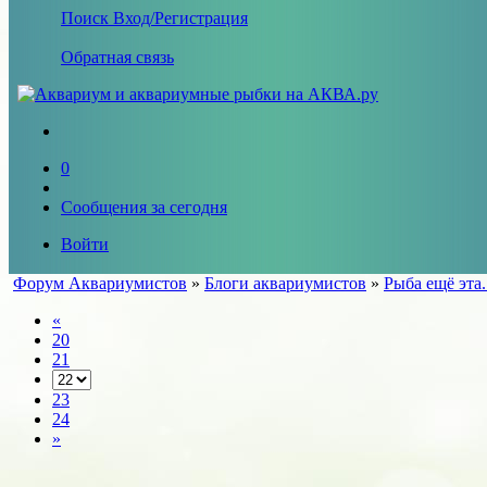
Поиск
Вход/Регистрация
Обратная связь
0
Сообщения за сегодня
Войти
Форум Аквариумистов
»
Блоги аквариумистов
»
Рыба ещё эта.
«
20
21
23
24
»