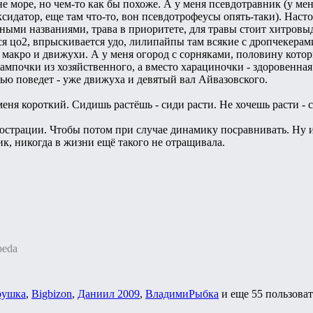
е море, но чем-то как бы похоже. А у меня псевдотравник (у мен
сидатор, еще там что-то, вон псевдотрофеусы опять-таки). Насто
ыми названиями, трава в приоритете, для травы стоит хитровыд
ся цо2, впрыскивается удо, лилипайпы там всякие с дропчекер
акро и движухи. А у меня огород с сорняками, половину которых
, лампочки из хозяйственного, а вместо харациночки - здоровенн
вью поведет - уже движуха и девятый вал Айвазовского.
меня короткий. Сидишь растёшь - сиди расти. Не хочешь расти - с
юстрации. Чтобы потом при случае динамику посравнивать. Ну 
ик, никогда в жизни ещё такого не отращивала.
beda
рушка
,
Bigbizon
,
Даниил 2009
,
ВладимиРыбка
и еще
55 пользова