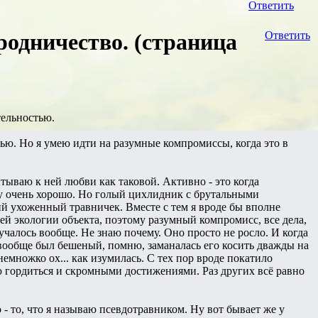
Ответить
родничество. (страница
Ответить
тельностью.
тью. Но я умею идти на разумные компромиссы, когда это в
ытываю к ней любви как таковой. Активно - это когда
у очень хорошо. Но голый цихлидник с брутальными
й ухоженный травничек. Вместе с тем я вроде бы вполне
й экологии объекта, поэтому разумный компромисс, все дела,
учалось вообще. Не знаю почему. Оно просто не росло. И когда
вообще был бешеный, помню, заманалась его косить дважды на
 немножко ох... как изумилась. С тех пор вроде покатило
ю гордиться и скромными достижениями. Раз других всё равно
- то, что я называю псевдотравником. Ну вот бывает же у