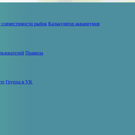
т совместимости рыбок
Калькулятор аквариумов
льзователей
Правила
те
Группа в VK