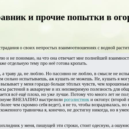
авник и прочие попытки в ого
 страдания о своих непростых взаимоотношениях с водной расти
юблю и не понимаю, на что она отвечает мне полнейшей взаимнос
аже отдельную тему про неё готова кропать.
, а траву да, не люблю. Но пассивно не люблю, в смысле не исп
м сильно испытываешь, аж кушать не можешь. Не, кушать я мог
ызывает у меня гораздо больше тёплых чувств, чем хорошеньки
сы растений в аквариуме и их неизмеримую полезность для обще
ается всё ещё плохо, но уже лучше. Потому что много лет не пол
аквариуме ВНЕЗАПНО выстрелили
роголистник
и октопус (второй 
 более чем скромно себя ведет), я не то, чтобы возрадовалась, но
хоженного травничка я, конечно, не достигну никогда, но я уме
ихлидник у меня, пишущей эти строки, стоит одесную, а ошуюю 