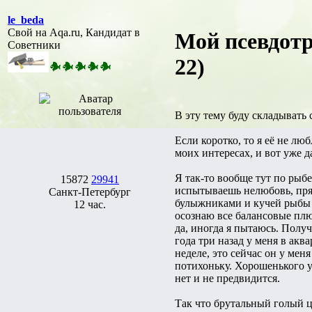
le_beda
Свой на Aqa.ru, Кандидат в
Мой псевдотр
Советники
22)
В эту тему буду складывать
Если коротко, то я её не л
моих интересах, и вот уже д
Я так-то вообще тут по рыбе
15872
29941
испытываешь нелюбовь, пря
Санкт-Петербург
булыжниками и кучей рыбы в
12 час.
осознаю все балансовые плю
да, иногда я пытаюсь. Получ
года три назад у меня в 
неделе, это сейчас он у меня
потихоньку. Хорошенького у
нет и не предвидится.
Так что брутальный голый ц