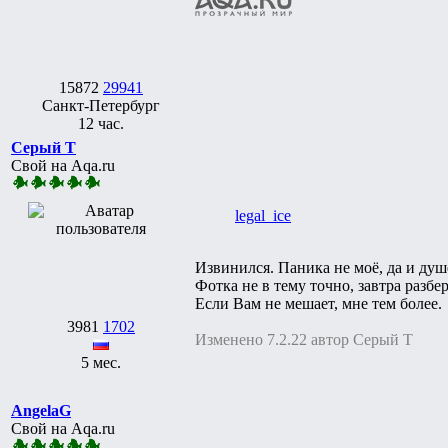
15872
29941
Санкт-Петербург
12 час.
Серый Т
Свой на Aqa.ru
legal_ice
Извинился. Паника не моё, да и душ
Фотка не в тему точно, завтра разбе
Если Вам не мешает, мне тем более.
3981
1702
Изменено 7.2.22 автор Серый Т
5 мес.
AngelaG
Свой на Aqa.ru