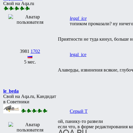
Свой на Aqa.ru
legal_ice
топиком промазали? ну ничего,
Приятности не туда кинул, больше н
3981
1702
legal_ice
5 мес.
Алаверды, извинения всякие, глубоча
le_beda
Свой на Aqa.ru, Кандидат
в Советники
Серый Т
ой, панику-то развели
если что, в форме редактирования 