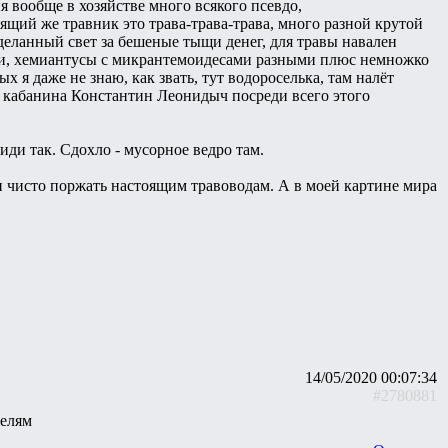
я вообще в хозяйстве много всякого псевдо,
ящий же травник это трава-трава-трава, много разной крутой
еланный свет за бешеные тыщи денег, для травы навален
ами, хемиантусы с микрантемоидесами разными плюс немножко
 я даже не знаю, как звать, тут водороселька, там налёт
ая кабанина Константин Леонидыч посреди всего этого
иди так. Сдохло - мусорное ведро там.
и чисто поржать настоящим травоводам. А в моей картине мира
14/05/2020 00:07:34
#2780881
телям