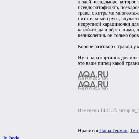
людей псевдоморе, которое н
псевдофитофильтр, псевдоок
травы с хитрыми многоэтажн
питательный грунт, вдувает
некрупной харациночки для м
какой-то, да и чёрт с ними
великолепия, он только бро
Короче разговор с травой у 
Ну и пара картинок для илл
это ваще пипец какой травн
Изменено 14.11.25 автор le_
Нравится
Паша Герман
,
Тет
le_beda