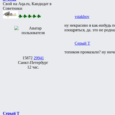
Свой на Aqa.ru, Кандидат в
Советники
vstakhov
ну некрасиво я как-нибудь п
изощряться, да. это не родн
Серый Т
топиком промазали? ну ничег
15872
29941
Санкт-Петербург
12 час.
Серый Т