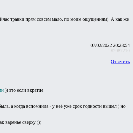
сейчас травки прям совсем мало, по моим ощущениям). А как же
07/02/2022 20:28:54
#2987210
Ответить
ми
)) это если вкратце.
ыла, а когда вспомнила - у неё уже срок годности вышел ) но
к варенье сверху )))