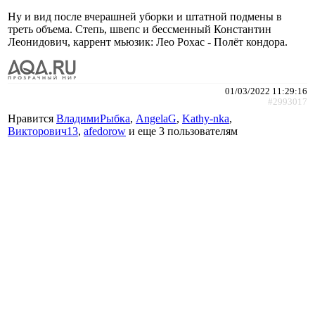
Ну и вид после вчерашней уборки и штатной подмены в
треть объема. Степь, швепс и бессменный Константин
Леонидович, каррент мьюзик: Лео Рохас - Полёт кондора.
01/03/2022 11:29:16
#2993017
Нравится
ВладимиРыбка
,
AngelaG
,
Kathy-nka
,
Викторович13
,
afedorow
и еще
3 пользователям