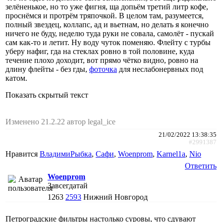
зелёненькое, но то уже фигня, ща допьём третий литр кофе,
проснёмся и протрём тряпочкой. В целом там, разумеется,
полный звездец, коллапс, ад и вьетнам, но делать я конечно
ничего не буду, неделю туда руки не совала, самолёт - пускай
сам как-то и летит. Ну воду чуток поменяю. Флейту с турбы
уберу нафиг, гда на стеклах ровно в той половине, куда
течение плохо доходит, вот прямо чётко видно, ровно на
длину флейты - без гды,
фоточка
для неслабонервных под
катом.
Показать скрытый текст
Изменено 21.2.22 автор legal_ice
21/02/2022 13:38:35
#2991387
Нравится
ВладимиРыбка
,
Сафи
,
Woenprom
,
Karnel1a
,
Nio
Ответить
Woenprom
Завсегдатай
1263
2593
Нижний Новгород
Петроградские фильтры настолько суровы, что сдувают