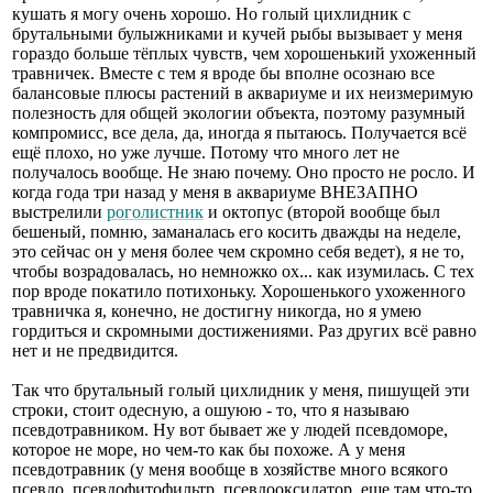
кушать я могу очень хорошо. Но голый цихлидник с
брутальными булыжниками и кучей рыбы вызывает у меня
гораздо больше тёплых чувств, чем хорошенький ухоженный
травничек. Вместе с тем я вроде бы вполне осознаю все
балансовые плюсы растений в аквариуме и их неизмеримую
полезность для общей экологии объекта, поэтому разумный
компромисс, все дела, да, иногда я пытаюсь. Получается всё
ещё плохо, но уже лучше. Потому что много лет не
получалось вообще. Не знаю почему. Оно просто не росло. И
когда года три назад у меня в аквариуме ВНЕЗАПНО
выстрелили
роголистник
и октопус (второй вообще был
бешеный, помню, заманалась его косить дважды на неделе,
это сейчас он у меня более чем скромно себя ведет), я не то,
чтобы возрадовалась, но немножко ох... как изумилась. С тех
пор вроде покатило потихоньку. Хорошенького ухоженного
травничка я, конечно, не достигну никогда, но я умею
гордиться и скромными достижениями. Раз других всё равно
нет и не предвидится.
Так что брутальный голый цихлидник у меня, пишущей эти
строки, стоит одесную, а ошуюю - то, что я называю
псевдотравником. Ну вот бывает же у людей псевдоморе,
которое не море, но чем-то как бы похоже. А у меня
псевдотравник (у меня вообще в хозяйстве много всякого
псевдо, псевдофитофильтр, псевдооксидатор, еще там что-то,