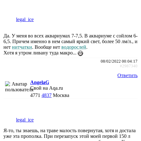
legal_ice
Да. У меня во всех аквариумах 7-7,5. В аквариуме с сойлом 6-
6,5. Причем именно в нем самый яркий свет, более 50 лм/л., и
нет
нитчатки
. Вообще нет
водорослей
.
Хотя я утром ливану туда макро...
08/02/2022 00:04:17
#2987340
Ответить
AngelaG
Свой на Aqa.ru
4771
4837
Москва
legal_ice
Я-то, ты знаешь, на траве малость повернутая, хотя и достала
уже эта прополка. При перезапуск этой моей первой 150 л