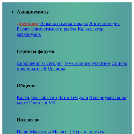
Аквариумисту
Дневники
Отзывы на аква товары
Энциклопедия
Расчет совместимости рыбок
Калькулятор
аквариумов
Сервисы форума
Сообщения за сегодня
Темы с моим участием
Список
пользователей
Правила
Общение
Календарь событий
Чат в Telegram
Аквариумисты на
карте
Группа в VK
Интересно
Наши Магазины
Мы все :)
Игра на память