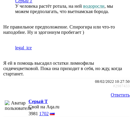
Серый Т
У человека растёт ротала, на ней
водоросли
, мы
можем предполагать, что вьетнамская борода.
Не правильное предположение. Спирогира или что-то
наподобие. Ну и эдогониум пробегает )
legal_ice
Я ей в помощь высадил остатки лимнофилы
сидячецветковой. Пока она приходит в себя, но жду, когда
стартанет.
08/02/2022 10:27:50
#2987433
Ответить
Серый Т
Свой на Aqa.ru
3981
1702