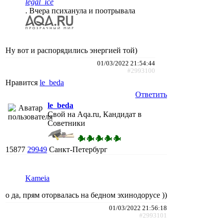
legal_ice
. Вчера психанула и поотрывала
Ну вот и распорядились энергией той)
01/03/2022 21:54:44
#2993100
Нравится
le_beda
Ответить
le_beda
Свой на Aqa.ru, Кандидат в
Советники
15877
29949
Санкт-Петербург
Kameia
о да, прям оторвалась на бедном эхинодорусе ))
01/03/2022 21:56:18
#2993101