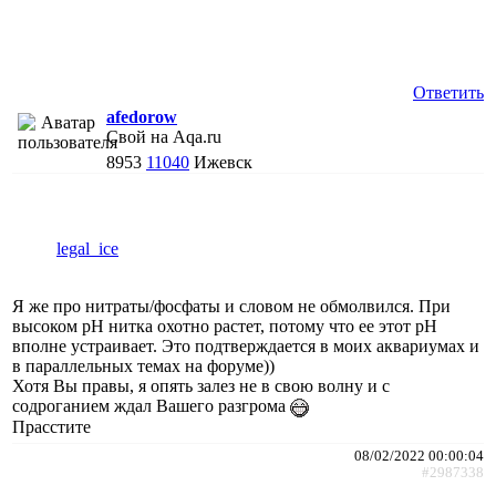
Ответить
afedorow
Свой на Aqa.ru
8953
11040
Ижевск
legal_ice
Я же про нитраты/фосфаты и словом не обмолвился. При
высоком рН нитка охотно растет, потому что ее этот рН
вполне устраивает. Это подтверждается в моих аквариумах и
в параллельных темах на форуме))
Хотя Вы правы, я опять залез не в свою волну и с
содроганием ждал Вашего разгрома
Прасстите
08/02/2022 00:00:04
#2987338