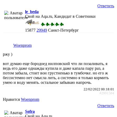
Ответить
le_beda
Свой на Aqa.ru, Кандидат в Советники
15877
29949
Санкт-Петербург
Woenprom
ржу )
вот думаю еще бородоед нилповский что ли позаливать, я
ведь его даже однажды купила и даже капала пару раз, а
потом забыла, стоит вон грустненько в тумбочке. но его ж
бессистемно нет смысла лить, а системно я только кормить
умею и воду менять. остальное забываю напрочь.
22/02/2022 00:18:01
#2991584
Нравится
Woenprom
Ответить
Sofra
Свой на Aqa.ru