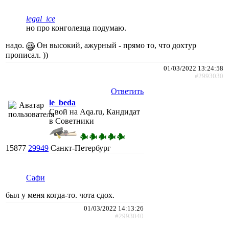
legal_ice
но про конголезца подумаю.
надо.
Он высокий, ажурный - прямо то, что дохтур
прописал. ))
01/03/2022 13:24:58
#2993030
Ответить
le_beda
Свой на Aqa.ru, Кандидат
в Советники
15877
29949
Санкт-Петербург
Сафи
был у меня когда-то. чота сдох.
01/03/2022 14:13:26
#2993040