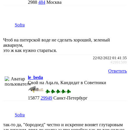
2988
484
Москва
Sofra
Чтоб на питерской воде не сделать хороший, зеленый
аквариум,
это ж как нужно стараться.
22/02/2022 01:41:35
#2991599
Ответить
le_beda
Свой на Aqa.ru, Кандидат в Советники
15877
29949
Санкт-Петербург
Sofra
так-то да, "бородоед" честно и искренне воняет глутаровым
альдегидом, вряд ли нилпа за три копейки как-то там сильно