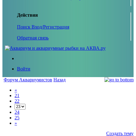
Действия
Поиск
Вход/Регистрация
Обратная связь
Войти
Форум Аквариумистов
Назад
«
21
22
24
25
»
Создать тему