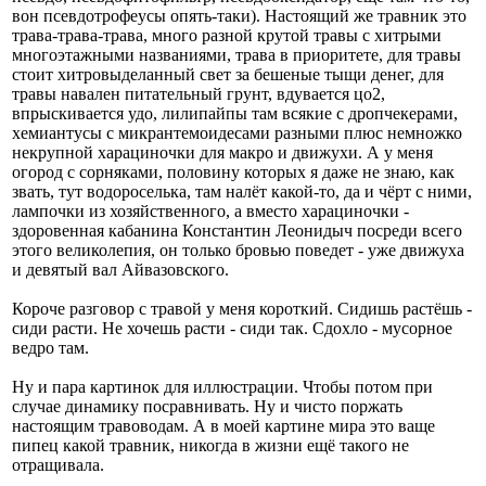
вон псевдотрофеусы опять-таки). Настоящий же травник это
трава-трава-трава, много разной крутой травы с хитрыми
многоэтажными названиями, трава в приоритете, для травы
стоит хитровыделанный свет за бешеные тыщи денег, для
травы навален питательный грунт, вдувается цо2,
впрыскивается удо, лилипайпы там всякие с дропчекерами,
хемиантусы с микрантемоидесами разными плюс немножко
некрупной харациночки для макро и движухи. А у меня
огород с сорняками, половину которых я даже не знаю, как
звать, тут водороселька, там налёт какой-то, да и чёрт с ними,
лампочки из хозяйственного, а вместо харациночки -
здоровенная кабанина Константин Леонидыч посреди всего
этого великолепия, он только бровью поведет - уже движуха
и девятый вал Айвазовского.
Короче разговор с травой у меня короткий. Сидишь растёшь -
сиди расти. Не хочешь расти - сиди так. Сдохло - мусорное
ведро там.
Ну и пара картинок для иллюстрации. Чтобы потом при
случае динамику посравнивать. Ну и чисто поржать
настоящим травоводам. А в моей картине мира это ваще
пипец какой травник, никогда в жизни ещё такого не
отращивала.