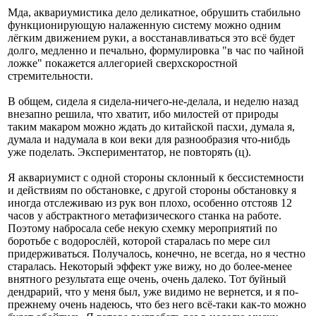
Мда, аквариумистика дело деликатное, обрушить стабильно
функционирующую налаженную систему можно одним
лёгким движением руки, а восстанавливаться это всё будет
долго, медленно и печально, формулировка "в час по чайной
ложке" покажется аллегорией сверхскоростной
стремительности.
В общем, сидела я сидела-ничего-не-делала, и неделю назад
внезапно решила, что хватит, ибо милостей от природы
таким макаром можно ждать до китайской пасхи, думала я,
думала и надумала в кои веки для разнообразия что-нибдь
уже поделать. Экспериментатор, не повторять (ц).
Я аквариумист с одной стороны склонный к бессистемности
и действиям по обстановке, с другой стороны обстановку я
иногда отслеживаю из рук вон плохо, особенно отстояв 12
часов у абстрактного метафизического станка на работе.
Поэтому набросала себе некую схемку мероприятий по
боротьбе с водорослёй, которой старалась по мере сил
придерживаться. Получалось, конечно, не всегда, но я честно
старалась. Некоторый эффект уже вижу, но до более-менее
внятного результата еще очень, очень далеко. Тот буйный
дендрарий, что у меня был, уже видимо не вернется, и я по-
прежнему очень надеюсь, что без него всё-таки как-то можно