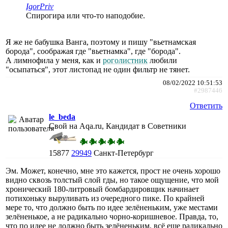
IgorPriv
Спирогира или что-то наподобие.
Я же не бабушка Ванга, поэтому и пишу "вьетнамская
борода", соображая где "вьетнамка", где "борода".
А лимнофила у меня, как и
роголистник
любили
"осыпаться", этот листопад не один фильтр не тянет.
08/02/2022 10:51:53
#2987446
Ответить
le_beda
Свой на Aqa.ru, Кандидат в Советники
15877
29949
Санкт-Петербург
Эм. Может, конечно, мне это кажется, прост не очень хорошо
видно сквозь толстый слой гды, но такое ощущение, что мой
хронический 180-литровый бомбардировщик начинает
потихоньку выруливать из очередного пике. По крайней
мере то, что должно быть по идее зелёненьким, уже местами
зелёненькое, а не радикально чорно-коришневое. Правда, то,
что по идее не должно быть зелёненьким, всё еще радикально