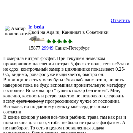
Ответить
le_beda
Свой на Aqa.ru, Кандидат в Советники
15877
29949
Санкт-Петербург
Померила нитрат-фосфат. При текущем немелком
прожорливом населении нитрат 5, фосфат ноль, тест всё-таки
не сдох, контрольный замер в цихлиднике показывает 0,25-
0,5, видимо, ровафос уже выдыхается, быстро он.
В принципе есть у меня бутылёк аквабаланс тотал, но лить
наверное пока не буду, вспоминая пронзительную метафору
господина Встахова про "тушить пожар бензином". Мне,
конечно, косность и ретроградство не позволяют следовать
всему
еретическому
прогрессивному чучхе от господина
Встахова, но по данному пункту моё сердце с ним в
согласии.
В конце концов у меня всё-таки рыбник, трава там как раз и
понатыкана для того, чтобы не было нитрата с фосфатом. А
не наоборот. То есть в целом поставленная задача