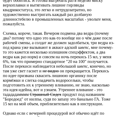
будет обойтись. Я готова выгребать раз в неделю миску
верхоплавки и вытягивать лишние гирлянды
квадрикостатуса, это легко и нетрудозатратно, но
художественно выстригать каждый раз долбаную
длинностебелю в промышленных масштабах - увольте меня,
пожалуйста.
Схемка, короче, такая. Вечером подмена два ведра (почему
два? потому что одно это как-то вообще ни о чём даже после
рабочей смены, а солдат же должен задолбаться, три ведра из-
под крана уже вызывают в аквасе адский
швепс
, мне почему-
то это кажется несколько излишним спецэффектом, а два
ведра как раз норм) и совсем на ночь перекись 15 мл, у меня
6%, так что примерно стандартное "20 на 100" получается.
После перекиси наблюдается небольшой
швепс
, конечно, но
там уже свет гаснет и
не видно
он прекращается. Перекись
по идее призвана сквасить лишнюю органику после
кормёжки и слегка озадачить водоросельки, чтобы
подготовить их к утреннему вливанию, не знаю, насколько
эта идея идейна, вот и узнаем. Утреннее вливание - это
тадададамммм
Страшный Сидех
продукт под названием
"Бородоед" от нилпы, судя по запаху это банально ГА. Тоже
15 мл на мой объем, приблизительно как в инструкции.
Однако если с вечерней процедурой всё обычно идёт по