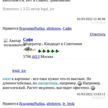
выполняется. Вот и славно, трампампам.
Изменено 1.3.22 автор legal_ice
01/03/2022 12:40:08
#2993024
Нравится
ВладимиРыбка
,
afedorow
,
Сафи
Ответить
Сафи
Модератор , Кандидат в Советники
5798
4413
Москва
legal_ice
имхо
к картинке - все-таки нужно что-то высокое. Не
длинностебелька, но
папоротник
, например.
Например,
конголезский. Растет медленно, выглядит офигенно.
01/03/2022 13:03:11
#2993027
Нравится
ВладимиРыбка
,
afedorow
,
le_beda