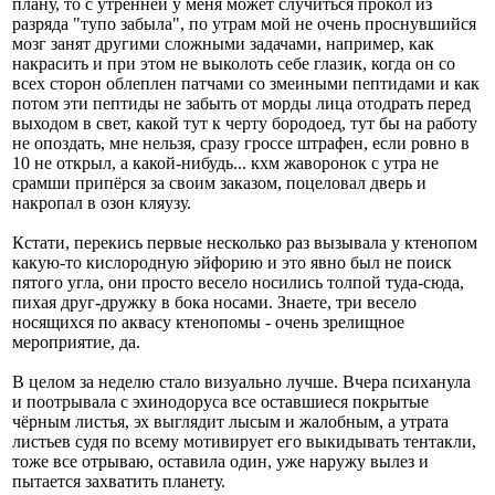
плану, то с утренней у меня может случиться прокол из
разряда "тупо забыла", по утрам мой не очень проснувшийся
мозг занят другими сложными задачами, например, как
накрасить и при этом не выколоть себе глазик, когда он со
всех сторон облеплен патчами со змеиными пептидами и как
потом эти пептиды не забыть от морды лица отодрать перед
выходом в свет, какой тут к черту бородоед, тут бы на работу
не опоздать, мне нельзя, сразу гроссе штрафен, если ровно в
10 не открыл, а какой-нибудь... кхм жаворонок с утра не
срамши припёрся за своим заказом, поцеловал дверь и
накропал в озон кляузу.
Кстати, перекись первые несколько раз вызывала у ктенопом
какую-то кислородную эйфорию и это явно был не поиск
пятого угла, они просто весело носились толпой туда-сюда,
пихая друг-дружку в бока носами. Знаете, три весело
носящихся по аквасу ктенопомы - очень зрелищное
мероприятие, да.
В целом за неделю стало визуально лучше. Вчера психанула
и поотрывала с эхинодоруса все оставшиеся покрытые
чёрным листья, эх выглядит лысым и жалобным, а утрата
листьев судя по всему мотивирует его выкидывать тентакли,
тоже все отрываю, оставила один, уже наружу вылез и
пытается захватить планету.