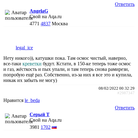
Ответить
AngelaG
Свой на Aqa.ru
4771
4837
Москва
legal_ice
Нету никого)), катушки пока. Там осмос чистый, наверно,
все-таки
креветки
будут. Кстати, в 150-ке теперь тоже осмос
и газ, жёсткость и пых упали, и там теперь снова рамирези,
попробую ещё раз. Собственно, из-за них я все это и купила,
никак их забыть не могу)
08/02/2022 00:32:29
#2987347
Нравится
le_beda
Ответить
Серый Т
Свой на Aqa.ru
3981
1702