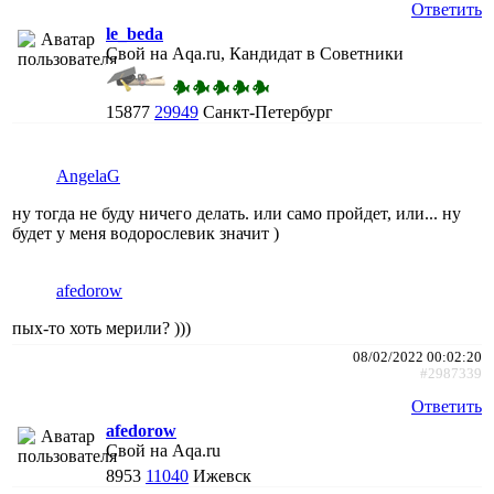
Ответить
le_beda
Свой на Aqa.ru, Кандидат в Советники
15877
29949
Санкт-Петербург
AngelaG
ну тогда не буду ничего делать. или само пройдет, или... ну
будет у меня водорослевик значит )
afedorow
пых-то хоть мерили? )))
08/02/2022 00:02:20
#2987339
Ответить
afedorow
Свой на Aqa.ru
8953
11040
Ижевск