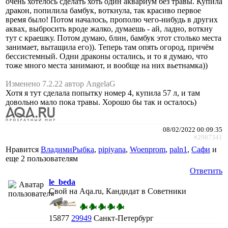
очень хотелось сделать хоть один аквариум без травы. Купила
дракон, попилила бамбук, воткнула, так красиво первое
время было! Потом началось, прополю чего-нибудь в других
аквах, выбросить вроде жалко, думаешь - ай, ладно, воткну
тут с краешку. Потом думаю, блин, бамбук этот столько места
занимает, вытащила его)). Теперь там опять огород, причём
бессистемный. Одни драконы остались, и то я думаю, что
тоже много места занимают, и вообще на них вьетнамка))
Изменено 7.2.22 автор AngelaG
Хотя я тут сделала попытку номер 4, купила 57 л, и там
довольно мало пока травы. Хорошо бы так и осталось)
08/02/2022 00:09:35
#2987341
Нравится
ВладимиРыбка
,
pipiyana
,
Woenprom
,
paln1
,
Сафи
и
еще
2 пользователям
Ответить
le_beda
Свой на Aqa.ru, Кандидат в Советники
15877
29949
Санкт-Петербург