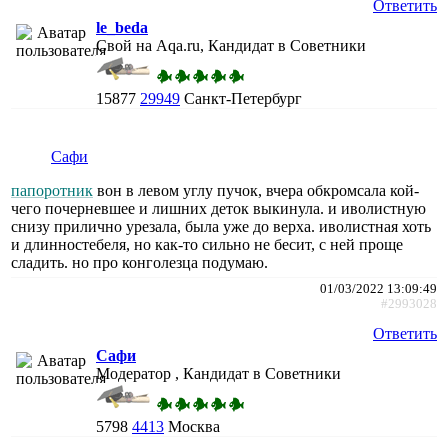
Ответить
le_beda
Свой на Aqa.ru, Кандидат в Советники
15877
29949
Санкт-Петербург
Сафи
папоротник
вон в левом углу пучок, вчера обкромсала кой-
чего почерневшее и лишних деток выкинула. и иволистную
снизу прилично урезала, была уже до верха. иволистная хоть
и длинностебеля, но как-то сильно не бесит, с ней проще
сладить. но про конголезца подумаю.
01/03/2022 13:09:49
#2993028
Ответить
Сафи
Модератор , Кандидат в Советники
5798
4413
Москва