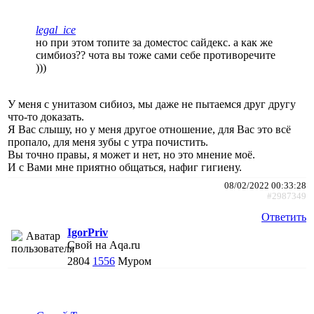
legal_ice
но при этом топите за доместос сайдекс. а как же
симбиоз?? чота вы тоже сами себе противоречите
)))
У меня с унитазом сибиоз, мы даже не пытаемся друг другу
что-то доказать.
Я Вас слышу, но у меня другое отношение, для Вас это всё
пропало, для меня зубы с утра почистить.
Вы точно правы, я может и нет, но это мнение моё.
И с Вами мне приятно общаться, нафиг гигиену.
08/02/2022 00:33:28
#2987349
Ответить
IgorPriv
Свой на Aqa.ru
2804
1556
Муром