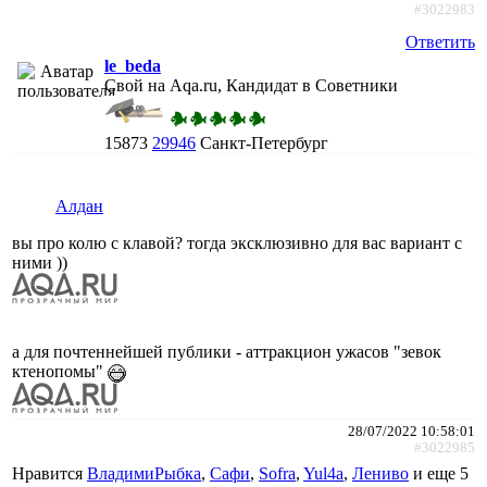
#3022983
Ответить
le_beda
Свой на Aqa.ru, Кандидат в Советники
15873
29946
Санкт-Петербург
Алдан
вы про колю с клавой? тогда эксклюзивно для вас вариант с
ними ))
а для почтеннейшей публики - аттракцион ужасов "зевок
ктенопомы"
28/07/2022 10:58:01
#3022985
Нравится
ВладимиРыбка
,
Сафи
,
Sofra
,
Yul4a
,
Лениво
и еще
5