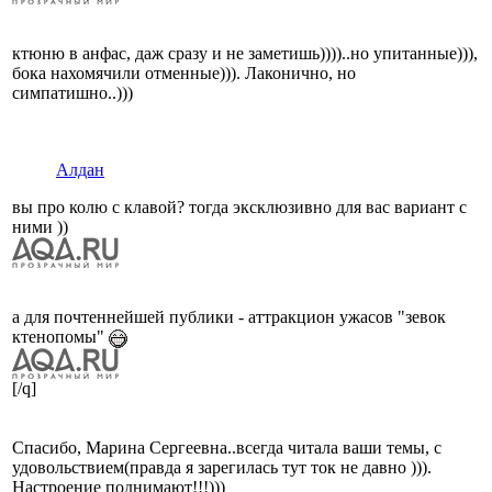
ктюню в анфас, даж сразу и не заметишь))))..но упитанные))),
бока нахомячили отменные))). Лаконично, но
симпатишно..)))
Алдан
вы про колю с клавой? тогда эксклюзивно для вас вариант с
ними ))
а для почтеннейшей публики - аттракцион ужасов "зевок
ктенопомы"
[/q]
Спасибо, Марина Сергеевна..всегда читала ваши темы, с
удовольствием(правда я зарегилась тут ток не давно ))).
Настроение поднимают!!!)))