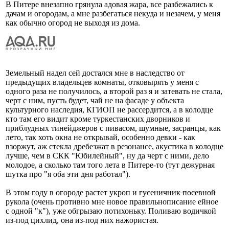
В Питере внезапно грянула адовая жара, все разбежались к
дачам и огородам, а мне разбегаться некуда и незачем, у меня
как обычно огород не выходя из дома.
Земельный надел сей достался мне в наследство от
предыдущих владельцев комнаты, отковырять у меня с
одного раза не получилось, а второй раз я и затевать не стала,
черт с ним, пусть будет, чай не на фасаде у объекта
культурного наследия, КГИОП не рассердится, а в колодце
кто там его видит кроме туркестанских дворников и
приблудных тинейджеров с пивасом, шумные, засранцы, как
лето, так хоть окна не открывай, особенно девки - как
взоржут, аж стекла дребезжат в резонансе, акустика в колодце
лучше, чем в СКК "Юбилейный", ну да черт с ними, дело
молодое, а сколько там того лета в Питере-то (тут дежурная
шутка про "я оба эти дня работал").
В этом году в огороде растет укроп и
гусеничник посевной
рукола (очень противно мне новое правильнописание ейное
с одной "к"), уже обгрызаю потихоньку. Поливаю водичкой
из-под цихлид, она из-под них нажористая.