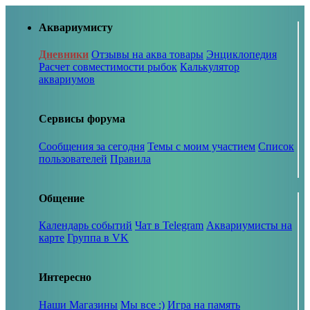
Аквариумисту
Дневники
Отзывы на аква товары
Энциклопедия
Расчет совместимости рыбок
Калькулятор
аквариумов
Сервисы форума
Сообщения за сегодня
Темы с моим участием
Список
пользователей
Правила
Общение
Календарь событий
Чат в Telegram
Аквариумисты на
карте
Группа в VK
Интересно
Наши Магазины
Мы все :)
Игра на память