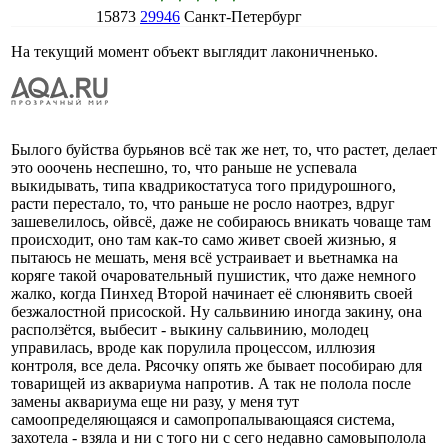
15873
29946
Санкт-Петербург
На текущий момент объект выглядит лаконичненько.
Былого буйства бурьянов всё так же нет, то, что растет, делает
это ооочень неспешно, то, что раньше не успевала
выкидывать, типа квадрикостатуса того придурошного,
расти перестало, то, что раньше не росло наотрез, вдруг
зашевелилось, ойвсё, даже не собираюсь вникать човаще там
происходит, оно там как-то само живет своей жизнью, я
пытаюсь не мешать, меня всё устраивает и вьетнамка на
коряге такой очаровательный пушистик, что даже немного
жалко, когда Пинхед Второй начинает её слюнявить своей
безжалостной присоской. Ну сальвинию иногда закину, она
расползётся, выбесит - выкину сальвинию, молодец
управилась, вроде как порулила процессом, иллюзия
контроля, все дела. Рясочку опять же бывает пособираю для
товарищей из аквариума напротив. А так не полола после
замены аквариума еще ни разу, у меня тут
самоопределяющаяся и самопропалывающаяся система,
захотела - взяла и ни с того ни с сего недавно самовыполола