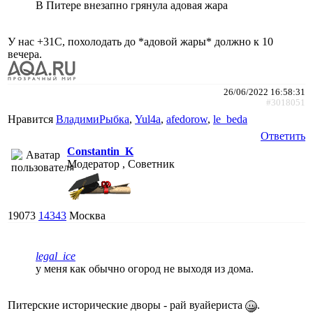
В Питере внезапно грянула адовая жара
У нас +31С, похолодать до *адовой жары* должно к 10
вечера.
26/06/2022 16:58:31
#3018051
Нравится
ВладимиРыбка
,
Yul4a
,
afedorow
,
le_beda
Ответить
Constantin_K
Модератор , Советник
19073
14343
Москва
legal_ice
у меня как обычно огород не выходя из дома.
Питерские исторические дворы - рай вуайериста
.