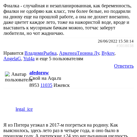
Фиалка - случайная и незапланированная, как беременность,
фиалки не одобряю как класс, тем более белые, но подарили
на днюху еще на прошлой работе, а она не дохнет внезапно,
даже цветет каждое лето, тоже на нажористой воде, вроде и
выставить к мусорным бачкам можно, тотчас заберут
любители, но чот жадничаю.
26/06/2022 15:50:14
#3018038
Нравится
ВладимиРыбка
,
АркенеаТионна Лу
,
Bykov
,
AngelaG
,
Yul4a
и еще
5 пользователям
Ответить
afedorow
Свой на Aqa.ru
8953
11035
Ижевск
legal_ice
Я из Питера уезжал в 2017-м погреться на родину. Как
выяснилось, здесь лето раз в четыре года, и оно было в
прошлом году. А питерские +24 это неслыханная щедрость