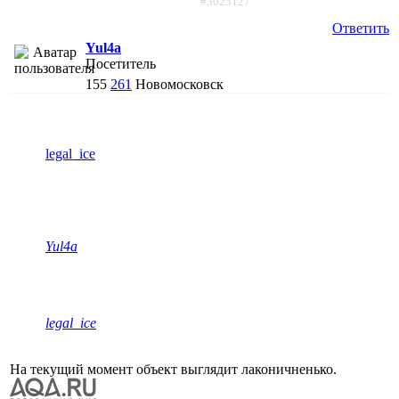
#3023127
Ответить
Yul4a
Посетитель
155
261
Новомосковск
legal_ice
Yul4a
legal_ice
На текущий момент объект выглядит лаконичненько.