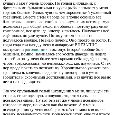
кушать я могу очень хорошо. Но голый цихлидник с
брутальными булыжниками и кучей рыбы вызывает у меня
гораздо больше тёплых чувств, чем хорошенький ухоженный
травничек. Вместе с тем я вроде бы вполне осознаю все
балансовые плюсы растений в аквариуме и их неизмеримую
полезность для общей экологии объекта, поэтому разумный
компромисс, все дела, да, иногда я пытаюсь. Получается всё
ещё плохо, но уже лучше. Потому что много лет не
получалось вообще. Не знаю почему. Оно просто не росло. И
когда года три назад у меня в аквариуме ВНЕЗАПНО
выстрелили
роголистник
и октопус (второй вообще был
бешеный, помню, заманалась его косить дважды на неделе,
это сейчас он у меня более чем скромно себя ведет), я не то,
чтобы возрадовалась, но немножко ох... как изумилась. С тех
пор вроде покатило потихоньку. Хорошенького ухоженного
травничка я, конечно, не достигну никогда, но я умею
гордиться и скромными достижениями. Раз других всё равно
нет и не предвидится.
Так что брутальный голый цихлидник у меня, пишущей эти
строки, стоит одесную, а ошуюю - то, что я называю
псевдотравником. Ну вот бывает же у людей псевдоморе,
которое не море, но чем-то как бы похоже. А у меня
псевдотравник (у меня вообще в хозяйстве много всякого
псевдо, псевдофитофильтр, псевдооксидатор, еще там что-то,