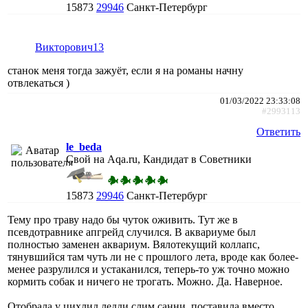
15873
29946
Санкт-Петербург
Викторович13
станок меня тогда зажуёт, если я на романы начну
отвлекаться )
01/03/2022 23:33:08
#2993113
Ответить
le_beda
Свой на Aqa.ru, Кандидат в Советники
15873
29946
Санкт-Петербург
Тему про траву надо бы чуток оживить. Тут же в
псевдотравнике апгрейд случился. В аквариуме был
полностью заменен аквариум. Вялотекущий коллапс,
тянувшийся там чуть ли не с прошлого лета, вроде как более-
менее разрулился и устаканился, теперь-то уж точно можно
кормить собак и ничего не трогать. Можно. Да. Наверное.
Отобрала у цихлид ледди слим санни, поставила вместо