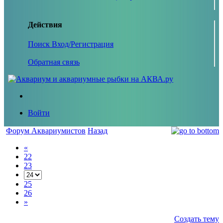
Действия
Поиск
Вход/Регистрация
Обратная связь
Войти
Форум Аквариумистов
Назад
«
22
23
25
26
»
Создать тему