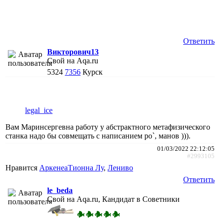
Ответить
Викторович13
Свой на Aqa.ru
5324
7356
Курск
legal_ice
Вам Маринсергевна работу у абстрактного метафизического
станка надо бы совмещать с написанием ро`, манов ))).
01/03/2022 22:12:05
#2993105
Нравится
АркенеаТионна Лу
,
Лениво
Ответить
le_beda
Свой на Aqa.ru, Кандидат в Советники