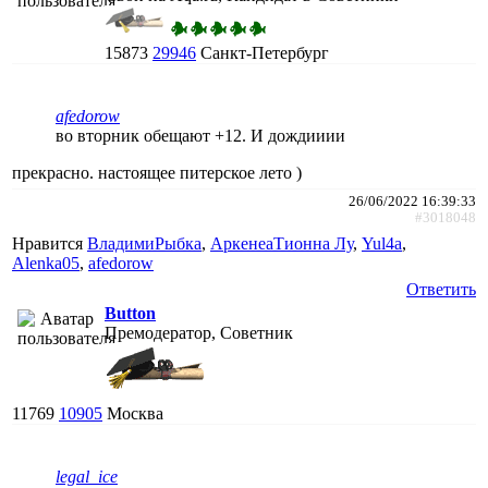
15873
29946
Санкт-Петербург
afedorow
во вторник обещают +12. И дождииии
прекрасно. настоящее питерское лето )
26/06/2022 16:39:33
#3018048
Нравится
ВладимиРыбка
,
АркенеаТионна Лу
,
Yul4a
,
Alenka05
,
afedorow
Ответить
Button
Премодератор, Советник
11769
10905
Москва
legal_ice