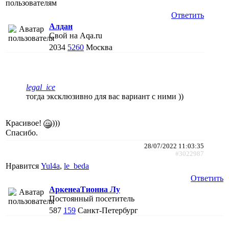
пользователям
Ответить
Алдан
Свой на Aqa.ru
2034
5260
Москва
legal_ice
тогда эксклюзивно для вас вариант с ними ))
Красивое!
)))
Спасибо.
28/07/2022 11:03:35
#3022987
Нравится
Yul4a
,
le_beda
Ответить
АркенеаТионна Лу
Постоянный посетитель
587
159
Санкт-Петербург