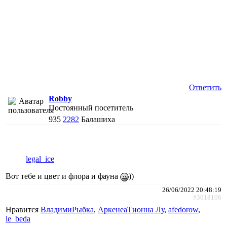
Ответить
Robby
Постоянный посетитель
935
2282
Балашиха
legal_ice
Вот тебе и цвет и флора и фауна
))
26/06/2022 20:48:19
#3018106
Нравится
ВладимиРыбка
,
АркенеаТионна Лу
,
afedorow
,
le_beda