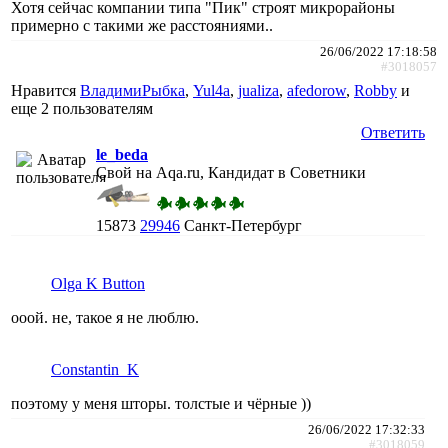
Хотя сейчас компании типа "Пик" строят микрорайоны
примерно с такими же расстояниями..
26/06/2022 17:18:58
#3018057
Нравится
ВладимиРыбка
,
Yul4a
,
jualiza
,
afedorow
,
Robby
и
еще
2 пользователям
Ответить
le_beda
Свой на Aqa.ru, Кандидат в Советники
15873
29946
Санкт-Петербург
Olga K Button
ооой. не, такое я не люблю.
Constantin_K
поэтому у меня шторы. толстые и чёрные ))
26/06/2022 17:32:33
#3018059