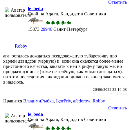
Ответить
le_beda
Свой на Aqa.ru, Кандидат в Советники
15873
29946
Санкт-Петербург
Robby
ага, осталось дождаться псевдокожаную тубареточку про
харлей дэвидсон (черную) и, если она окажется более-менее
пристойного качества, заказать к ней в рифму такую же, но
про джек дэниелс (тоже не зелёную, как можно догадаться).
на этом последствия ликвидации дивана наконец закончатся.
я надеюсь.
26/06/2022 22:10:08
#3018129
Нравится
ВладимиРыбка
,
IgorPriv
,
afedorow
,
Robby
Ответить
le_beda
Свой на Aqa.ru, Кандидат в Советники