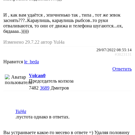
И , как вам удаётся , эпичненько так , типа , тот же зевок
заснять???..Караулишь, караулишь рыбсов..то руки
отваливаются, то они от движа и телефона шугаются...ох,
бядаааа..)))))
Изменено 29.7.22 автор Yul4a
29/07/2022 08:55:14
#3023131
Нравится
le_beda
Ответить
Volcan0
Председатель колхоза
7482
3689
Дмитров
Yul4a
.пустота однако в ответах.
Вы устраиваете какое-то месево в ответе =) Удаляя половину