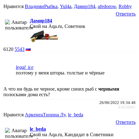
Нравится
ВладимиРыбка
,
Yul4a
,
Дамир184
,
afedorow
,
Robby
Ответить
Дамир184
Свой на Aqa.ru, Советник
6120
5543
legal_ice
поэтому у меня шторы. толстые и чёрные
А что ни будь не черное, кроме синих рыб с
черными
полосками дома есть?
26/06/2022 19:34:48
#3018091
Нравится
АркенеаТионна Лу
,
le_beda
Ответить
le_beda
Свой на Aqa.ru, Кандидат в Советники