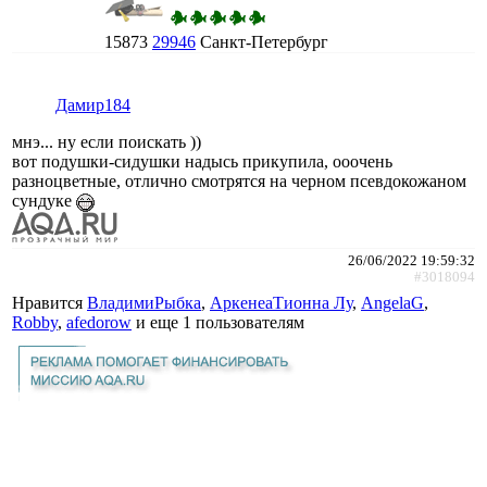
15873
29946
Санкт-Петербург
Дамир184
мнэ... ну если поискать ))
вот подушки-сидушки надысь прикупила, ооочень
разноцветные, отлично смотрятся на черном псевдокожаном
сундуке
26/06/2022 19:59:32
#3018094
Нравится
ВладимиРыбка
,
АркенеаТионна Лу
,
AngelaG
,
Robby
,
afedorow
и еще
1 пользователям