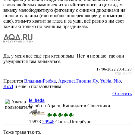
своих любимых лампочек из хозяйственного, а цихлидам
закажу малобюджетную фиговину с синими диодиками на
половину длины (или вообще поперек вкорячу, посмотрю
еще), этим-то хватит за глаза и за уши, всё равно я им свет
зажигаю только по великим праздникам.
Да, у меня всё ещё три ктенопомы. Нет, я не знаю, где они
умудряются там заныкаться.
17/06/2022 20:41:28
#3016426
Нравится
ВладимиРыбка
,
АркенеаТионна Лу
,
Yul4a
,
Nio
,
Kovf
и еще
5 пользователям
Ответить
le_beda
Свой на Aqa.ru, Кандидат в Советники
15873
29946
Санкт-Петербург
Тоже трава так-то.