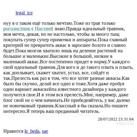
legal_ice
нуу я о таком ещё только мечтаю.Тоже из трав только
роголистник
с
Пистией
знаю.Правда идеальный травник,
моя мечта, дикая, но не настолько, чтобы за много тыщ
покупать супер супер примочки и аппараты.Пока главный
критерий не превратить аквас в заросшее болото и славно
будет.Пока мозгов хватило лишь на деление растений на
большие и маленькие.Высокие в большой, низкие в
маленький аквас.Все постепенно придет в норму.У каждого
свой идеальный травник.Для кого и до такого плыть и плыть,
как доплывает, скажет хватит, устал, все, сойдёт и
так.Прелесть как раз в том, что все хотят разные аквасы.Как
было бы скучно, делай все одно и тоже.Хотя даже пробуя
один вариант акваскейпа известного дизайнера у каждого
получится свое.И в этом вся прелесть.Мне, например, даже
блог свой не о чем начинать.Не прибедняйтесь, у вас далеко
не новичковый травник.Классный я бы сказала.Но пишите
интересно.Я теперь ваш преданный читатель.
28/07/2022 23:31:04
#3023110
Нравится
le_beda
,
sae