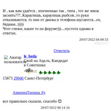
И , как вам удаётся , эпичненько так , типа , тот же зевок
заснять???..Караулишь, караулишь рыбсов..то руки
отваливаются, то они от движа и телефона шугаются...ох,
бядаааа..)))))
Чтот глюки, какие то на форуме)))....пустота однако в
ответах.
29/07/2022 04:09:53
#3023123
Ответить
le_beda
Свой на Aqa.ru, Кандидат
в Советники
15873
29946
Санкт-Петербург
АркенеаТионна Лу
все правильно сказали, спасибо 😊
29/07/2022 08:14:34