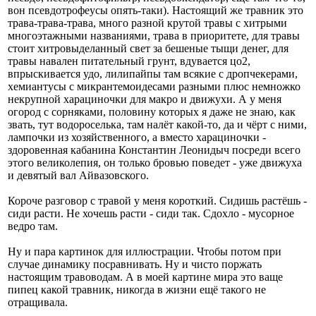
вон псевдотрофеусы опять-таки). Настоящий же травник это
трава-трава-трава, много разной крутой травы с хитрыми
многоэтажными названиями, трава в приоритете, для травы
стоит хитровыделанный свет за бешеные тыщи денег, для
травы навален питательный грунт, вдувается цо2,
впрыскивается удо, лилипайпы там всякие с дропчекерами,
хемиантусы с микрантемоидесами разными плюс немножко
некрупной харациночки для макро и движухи. А у меня
огород с сорняками, половину которых я даже не знаю, как
звать, тут водороселька, там налёт какой-то, да и чёрт с ними,
лампочки из хозяйственного, а вместо харациночки -
здоровенная кабанина Константин Леонидыч посреди всего
этого великолепия, он только бровью поведет - уже движуха
и девятый вал Айвазовского.
Короче разговор с травой у меня короткий. Сидишь растёшь -
сиди расти. Не хочешь расти - сиди так. Сдохло - мусорное
ведро там.
Ну и пара картинок для иллюстрации. Чтобы потом при
случае динамику посравнивать. Ну и чисто поржать
настоящим травоводам. А в моей картине мира это ваще
пипец какой травник, никогда в жизни ещё такого не
отращивала.