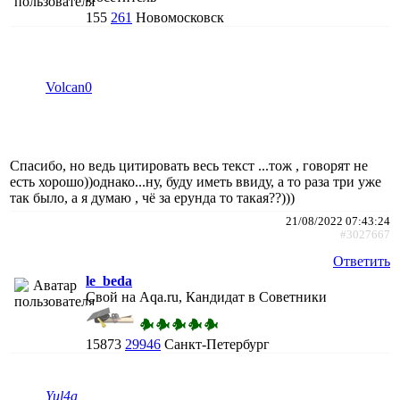
155
261
Новомосковск
Volcan0
Спасибо, но ведь цитировать весь текст ...тож , говорят не
есть хорошо))однако...ну, буду иметь ввиду, а то раза три уже
так было, а я думаю , чё за ерунда то такая??)))
21/08/2022 07:43:24
#3027667
Ответить
le_beda
Свой на Aqa.ru, Кандидат в Советники
15873
29946
Санкт-Петербург
Yul4a