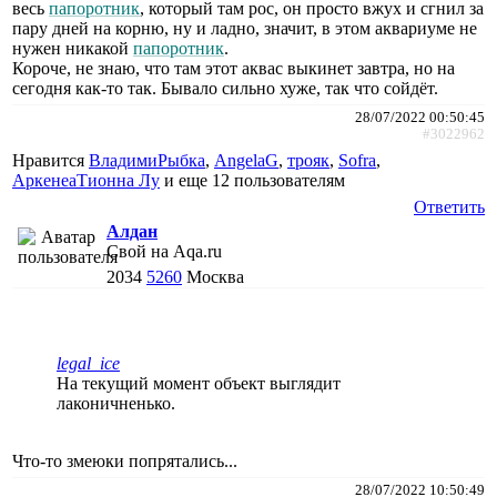
весь
папоротник
, который там рос, он просто вжух и сгнил за
пару дней на корню, ну и ладно, значит, в этом аквариуме не
нужен никакой
папоротник
.
Короче, не знаю, что там этот аквас выкинет завтра, но на
сегодня как-то так. Бывало сильно хуже, так что сойдёт.
28/07/2022 00:50:45
#3022962
Нравится
ВладимиРыбка
,
AngelaG
,
трояк
,
Sofra
,
АркенеаТионна Лу
и еще
12 пользователям
Ответить
Алдан
Свой на Aqa.ru
2034
5260
Москва
legal_ice
На текущий момент объект выглядит
лаконичненько.
Что-то змеюки попрятались...
28/07/2022 10:50:49