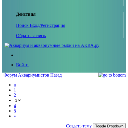
Действия
Поиск
Вход/Регистрация
Обратная связь
Войти
Форум Аквариумистов
Назад
«
1
2
4
5
»
Создать тему
Toggle Dropdown