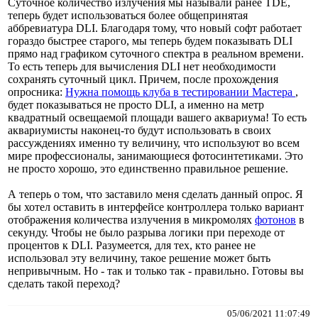
Суточное количество излучения мы называли ранее TDE,
теперь будет использоваться более общепринятая
аббревиатура DLI. Благодаря тому, что новый софт работает
гораздо быстрее старого, мы теперь будем показывать DLI
прямо над графиком суточного спектра в реальном времени.
То есть теперь для вычисления DLI нет необходимости
сохранять суточный цикл. Причем, после прохождения
опросника:
Нужна помощь клуба в тестировании Мастера
,
будет показываться не просто DLI, а именно на метр
квадратный освещаемой площади вашего аквариума! То есть
аквариумисты наконец-то будут использовать в своих
рассуждениях именно ту величину, что используют во всем
мире профессионалы, занимающиеся фотосинтетиками. Это
не просто хорошо, это единственно правильное решение.
А теперь о том, что заставило меня сделать данный опрос. Я
бы хотел оставить в интерфейсе контроллера только вариант
отображения количества излучения в микромолях
фотонов
в
секунду. Чтобы не было разрыва логики при переходе от
процентов к DLI. Разумеется, для тех, кто ранее не
использовал эту величину, такое решение может быть
непривычным. Но - так и только так - правильно. Готовы вы
сделать такой переход?
05/06/2021 11:07:49