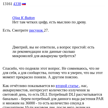
13161
4338
Olga K Button
Нет там четких цифр, есть мыслию по древу.
Есть. Смотрите
рисунок
27.
Дмитрий, вы не ответили, а вопрос простой: есть
ли рекомендации или данные сколько
микромолей для аквариума требуется?
Спасибо, что подняли этот вопрос. Не сомневаюсь, что не
для себя, а для сообщества, потому что я уверен, что вы этот
момент прекрасно поняли. А другим поясню.
Как отчётливо показывается во
второй статье
, нас,
аквариумистов, интересует количество излучения за
световой день, то есть DLI. Потребный DLI рассчитывается
банально - берем потребный для данного вида растения PAR
и множим на 36000 - то есть количество секунд в
стандартном 10-ти часовом дне, после чего делим на