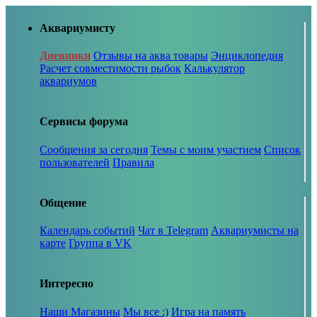
Аквариумисту
Дневники
Отзывы на аква товары
Энциклопедия
Расчет совместимости рыбок
Калькулятор
аквариумов
Сервисы форума
Сообщения за сегодня
Темы с моим участием
Список
пользователей
Правила
Общение
Календарь событий
Чат в Telegram
Аквариумисты на
карте
Группа в VK
Интересно
Наши Магазины
Мы все :)
Игра на память