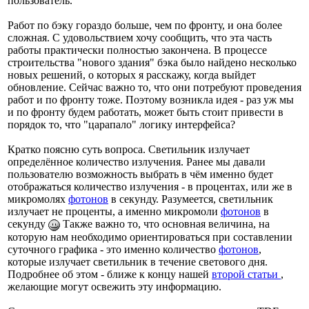
пользователь.
Работ по бэку гораздо больше, чем по фронту, и она более
сложная. С удовольствием хочу сообщить, что эта часть
работы практически полностью закончена. В процессе
строительства "нового здания" бэка было найдено несколько
новых решений, о которых я расскажу, когда выйдет
обновление. Сейчас важно то, что они потребуют проведения
работ и по фронту тоже. Поэтому возникла идея - раз уж мы
и по фронту будем работать, может быть стоит привести в
порядок то, что "царапало" логику интерфейса?
Кратко поясню суть вопроса. Светильник излучает
определённое количество излучения. Ранее мы давали
пользователю возможность выбрать в чём именно будет
отображаться количество излучения - в процентах, или же в
микромолях
фотонов
в секунду. Разумеется, светильник
излучает не проценты, а именно микромоли
фотонов
в
секунду
Также важно то, что основная величина, на
которую нам необходимо ориентироваться при составлении
суточного графика - это именно количество
фотонов
,
которые излучает светильник в течение светового дня.
Подробнее об этом - ближе к концу нашей
второй статьи
,
желающие могут освежить эту информацию.