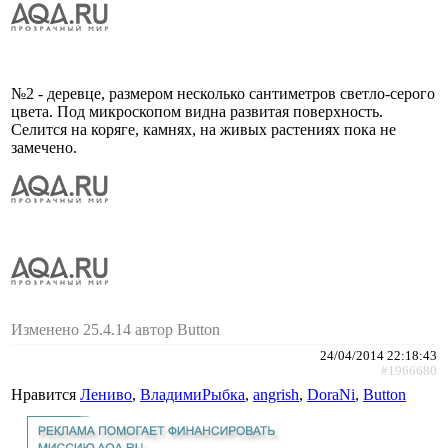
№2 - деревце, размером несколько сантиметров светло-серого
цвета. Под микроскопом видна развитая поверхность.
Селится на коряге, камнях, на живых растениях пока не
замечено.
Изменено 25.4.14 автор Button
24/04/2014 22:18:43
#1966680
Нравится
Лениво
,
ВладимиРыбка
,
angrish
,
DoraNi
,
Button