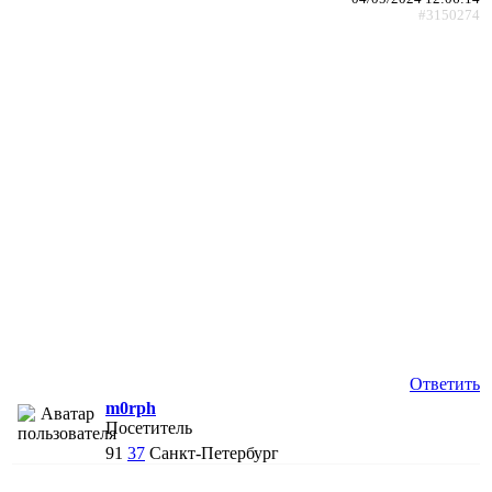
#3150274
Ответить
m0rph
Посетитель
91
37
Санкт-Петербург