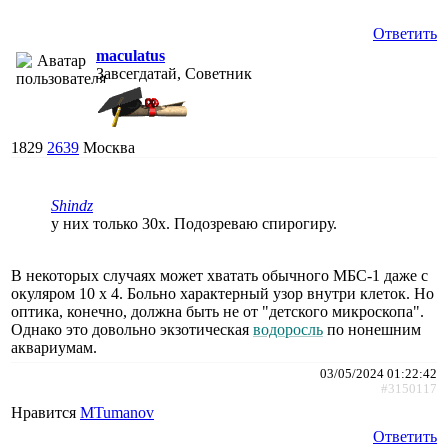
Ответить
maculatus
Завсегдатай, Советник
1829
2639
Москва
Shindz
у них только 30х. Подозреваю спирогиру.
В некоторых случаях может хватать обычного MБС-1 даже с
окуляром 10 x 4. Больно характерный узор внутри клеток. Но
оптика, конечно, должна быть не от "детского микроскопа".
Однако это довольно экзотическая
водоросль
по нонешним
аквариумам.
03/05/2024 01:22:42
#3150117
Нравится
MTumanov
Ответить