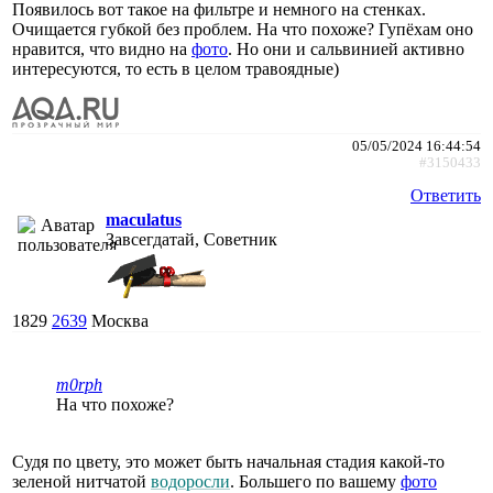
Появилось вот такое на фильтре и немного на стенках.
Очищается губкой без проблем. На что похоже? Гупёхам оно
нравится, что видно на
фото
. Но они и сальвинией активно
интересуются, то есть в целом травоядные)
05/05/2024 16:44:54
#3150433
Ответить
maculatus
Завсегдатай, Советник
1829
2639
Москва
m0rph
На что похоже?
Судя по цвету, это может быть начальная стадия какой-то
зеленой нитчатой
водоросли
. Большего по вашему
фото