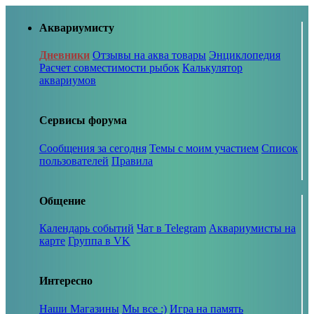
Аквариумисту
Дневники
Отзывы на аква товары
Энциклопедия
Расчет совместимости рыбок
Калькулятор
аквариумов
Сервисы форума
Сообщения за сегодня
Темы с моим участием
Список
пользователей
Правила
Общение
Календарь событий
Чат в Telegram
Аквариумисты на
карте
Группа в VK
Интересно
Наши Магазины
Мы все :)
Игра на память