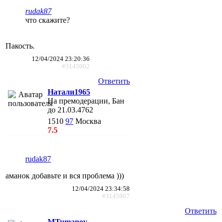
rudak87
что скажите?
Пакость.
12/04/2024 23:20:36
#3145902
Ответить
Натали1965
На премодерации, Бан
до 21.03.4762
1510
97
Москва
7.5
rudak87
аманок добавьте и вся проблема )))
12/04/2024 23:34:58
#3145907
Ответить
MTumanov