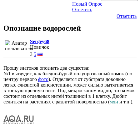
Новый Опрос
Ответить
Ответить
Опознание водорослей
Sergey68
Новичок
3
5
Прошу знатоков опознать два существа:
№1 выгдядит, как бледно-бурый полупрозначный комок (по
центру первого
фото
). Отделяется от субстрата довольно
легко, слизистой консистенции, может сильно вытягиваться
в тонкую прочную нить. Под микроскопом видно, что комок
состоит из отдельных нитей толщиной в 1 клетку. Дюбит
селиться на растениях с развитой поверхностью (
мхи
и т.п.).