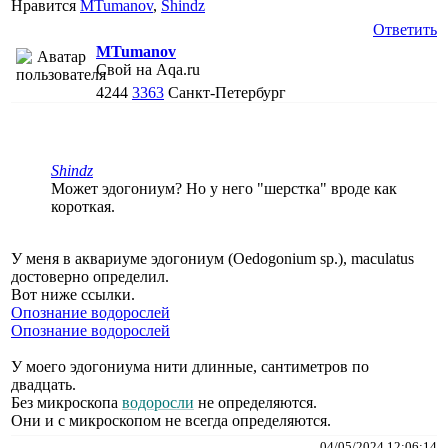
Нравится
MTumanov
,
Shindz
Ответить
MTumanov
Свой на Aqa.ru
4244
3363
Санкт-Петербург
Shindz
Может эдогониум? Но у него "шерстка" вроде как
короткая.
У меня в аквариуме эдогониум (Oedogonium sp.), maculatus
достоверно определил.
Вот ниже ссылки.
Опознание водорослей
Опознание водорослей
У моего эдогониума нити длинные, сантиметров по
двадцать.
Без микроскопа
водоросли
не определяются.
Они и с микроскопом не всегда определяются.
04/05/2024 12:06:14