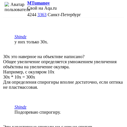
MTumanov
Свой на Aqa.ru
4244
3363
Санкт-Петербург
Shindz
у них только 30х.
30х это наверное на объективе написано?
Общее увеличение определяется умножением увеличения
объёктива на увеличение окуляра.
Например, с окуляром 10х
30х * 10х = 300х
Для определения спирогиры вполне достаточно, если оптика
не пластмассовая.
Shindz
Подозреваю спирогиру.
Эти характерные спирали ни с чем не спутать.