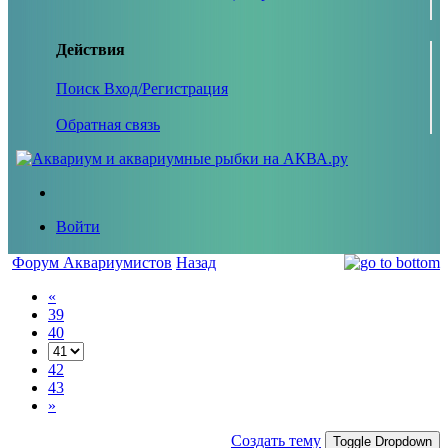
Действия
Поиск
Вход/Регистрация
Обратная связь
Войти
Форум Аквариумистов
Назад
«
39
40
42
43
»
Создать тему
Toggle Dropdown