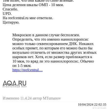
Тем более, что они какие-то сине-зелёные.
Цена деления шкалы ОМП - 10 мкм.
Спасибо.
UPD.
На reefcentral.ru мне ответили.
Цитирую.
Микроскоп в данном случае бесполезен.
Определить, что это именно наннохлоропсис
можно только секвенсированием ДНК. Никаких
особых примет, по которым его можно было бы
визуально отличить от множества других зелёных
шариков нет. Хотя, если размер приближается к
10 мкм, то вряд ли это наннохлоропсис. Обычно
он 1-5 мкм.
https://reefcentral....
Изменено 11.4.24 автор MTumanov
10/04/2024 22:02:35
#3145646