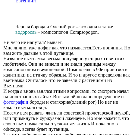
ЕвгенийН
Черная борода и Олений рог – это одна и та же
водоросль
– компсопогон Compsopogon.
Ни чего не напутал? Бывает.
Мне лично, уже пофиг как что называется.Есть причины. Но
вам жить дальше в этой путанице.
Название вьетнамка весьма популярно у старых советских
любителей. Они не видели и не знали разницы между
компсопогоном и аудонеллой. Помню ещё в 90е привозил в
калитники на птичку образцы. И то и другое определяли как
вьетнамка.Считалось что её завезли с растениями из
Вьетнами.
И когда я вновь занялся этими вопросами, то смотреть начал
на иностранных сайтах.Вот там чётко дано определение и
фотографии
бороды и стагхорна(олений рог).Но нет ни
какого вьетконговца.
Посему вам решать, жить ли советской пролетарской наукой,
или примкнуть к буржуазной лженауке. Но мне кажется, что
слово вьетнамка сильно усложняет жизнь.И пока оно в
обиходе, всегда будет путаница.
Так что, либо чистая латынь, либо окончатально определится