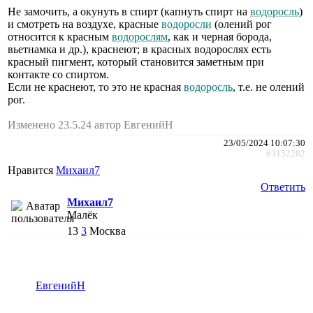
Не замочить, а окунуть в спирт (капнуть спирт на
водоросль
)
и смотреть на воздухе, красные
водоросли
(олений рог
относится к красным
водорослям
, как и черная борода,
вьетнамка и др.), краснеют; в красных водорослях есть
красный пигмент, который становится заметным при
контакте со спиртом.
Если не краснеют, то это не красная
водоросль
, т.е. не олений
рог.
Изменено 23.5.24 автор ЕвгенийН
23/05/2024 10:07:30
#3152282
Нравится
Михаил7
Ответить
Михаил7
Малёк
13
3
Москва
ЕвгенийН