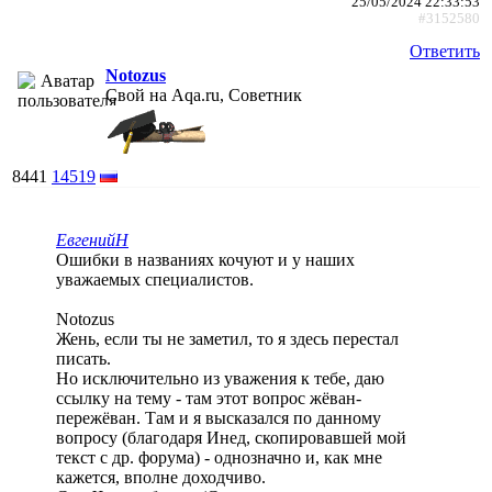
25/05/2024 22:33:53
#3152580
Ответить
Notozus
Свой на Aqa.ru, Советник
8441
14519
ЕвгенийН
Ошибки в названиях кочуют и у наших
уважаемых специалистов.
Notozus
Жень, если ты не заметил, то я здесь перестал
писать.
Но исключительно из уважения к тебе, даю
ссылку на тему - там этот вопрос жёван-
пережёван. Там и я высказался по данному
вопросу (благодаря Инед, скопировавшей мой
текст с др. форума) - однозначно и, как мне
кажется, вполне доходчиво.