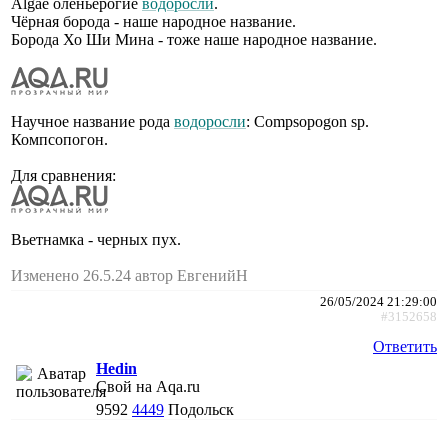
Algae оленьерогие
водоросли
.
Чёрная борода - наше народное название.
Борода Хо Ши Мина - тоже наше народное название.
Научное название рода
водоросли
: Compsopogon sp.
Компсопогон.
Для сравнения:
Вьетнамка - черных пух.
Изменено 26.5.24 автор ЕвгенийН
26/05/2024 21:29:00
#3152658
Ответить
Hedin
Свой на Aqa.ru
9592
4449
Подольск