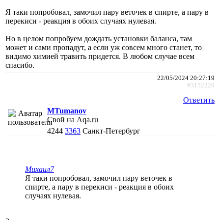
Я таки попробовал, замочил пару веточек в спирте, а пару в
перекиси - реакция в обоих случаях нулевая.
Но в целом попробуем дождать установки баланса, там
может и сами пропадут, а если уж совсем много станет, то
видимо химией травить придется. В любом случае всем
спасибо.
22/05/2024 20:27:19
#3152229
Ответить
MTumanov
Свой на Aqa.ru
4244
3363
Санкт-Петербург
Михаил7
Я таки попробовал, замочил пару веточек в
спирте, а пару в перекиси - реакция в обоих
случаях нулевая.