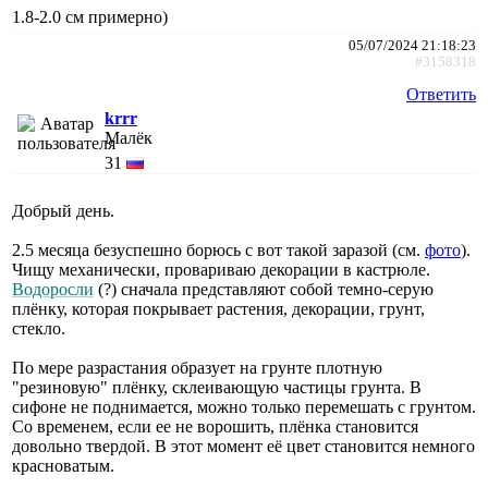
1.8-2.0 см примерно)
05/07/2024 21:18:23
#3158318
Ответить
krrr
Малёк
31
Добрый день.
2.5 месяца безуспешно борюсь с вот такой заразой (см.
фото
).
Чищу механически, провариваю декорации в кастрюле.
Водоросли
(?) сначала представляют собой темно-серую
плёнку, которая покрывает растения, декорации, грунт,
стекло.
По мере разрастания образует на грунте плотную
"резиновую" плёнку, склеивающую частицы грунта. В
сифоне не поднимается, можно только перемешать с грунтом.
Со временем, если ее не ворошить, плёнка становится
довольно твердой. В этот момент её цвет становится немного
красноватым.