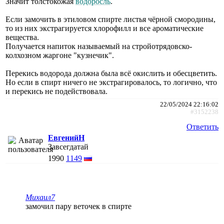
Значит толстокожая
водоросль
.
Если замочить в этиловом спирте листья чёрной смородины,
то из них экстрагируется хлорофилл и все ароматические
вещества.
Получается напиток называемый на стройотрядовско-
колхозном жаргоне "кузнечик".
Перекись водорода должна была всё окислить и обесцветить.
Но если в спирт ничего не экстрагировалось, то логично, что
и перекись не подействовала.
22/05/2024 22:16:02
#3152238
Ответить
ЕвгенийН
Завсегдатай
1990
1149
Михаил7
замочил пару веточек в спирте