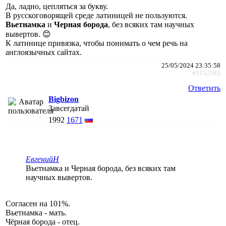
Да, ладно, цепляться за букву.
В русскоговорящей среде латиницей не пользуются.
Вьетнамка
и
Черная борода
, без всяких там научных
вывертов. 😊
К латинице привязка, чтобы понимать о чем речь на
англоязычных сайтах.
25/05/2024 23:35:58
#3152585
Ответить
Bigbizon
Завсегдатай
1992
1671
ЕвгенийН
Вьетнамка и Черная борода, без всяких там
научных вывертов.
Согласен на 101%.
Вьетнамка - мать.
Чёрная борода - отец.