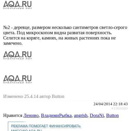
№2 - деревце, размером несколько сантиметров светло-серого
цвета. Под микроскопом видна развитая поверхность.
Селится на коряге, камнях, на живых растениях пока не
замечено.
Изменено 25.4.14 автор Button
24/04/2014 22:18:43
#1966680
Нравится
Лениво
,
ВладимиРыбка
,
angrish
,
DoraNi
,
Button