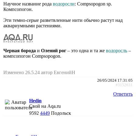
Научное название рода
водоросли
: Compsopogon sp.
Компсопогон.
Эти темно-серые разветвленные нити обычно растут над
аквариумными растениями.
Черная борода
и
Олений рог
– это одна и та же
водоросль
–
компсопогон Compsopogon.
Изменено 26.5.24 автор ЕвгенийН
26/05/2024 17:31:05
#3152631
Ответить
Hedin
Свой на Aqa.ru
9592
4449
Подольск