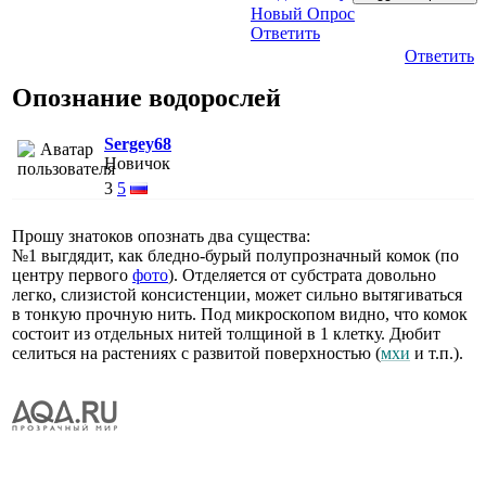
Новый Опрос
Ответить
Ответить
Опознание водорослей
Sergey68
Новичок
3
5
Прошу знатоков опознать два существа:
№1 выгдядит, как бледно-бурый полупрозначный комок (по
центру первого
фото
). Отделяется от субстрата довольно
легко, слизистой консистенции, может сильно вытягиваться
в тонкую прочную нить. Под микроскопом видно, что комок
состоит из отдельных нитей толщиной в 1 клетку. Дюбит
селиться на растениях с развитой поверхностью (
мхи
и т.п.).