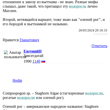
отношение к завозу из вьетнама - не знаю. Разные мифы
слышал, даже такой, что притащил эту
водоросль
лично
Махлин.
Второй, ветвящийся вариант, тоже знаю как "олений рог", и
его бородой и вьетнамкой не называю.
26/05/2024 20:18:33
#3152650
Нравится
Гранатович
Ответить
ЕвгенийН
Завсегдатай
1990
1149
Hedin
Compsopogon sp. – Staghorn Algae (стагхорновые
водоросли
,
рогатые
водоросли
или олений рог).
Олений рог – американское народное название: Staghorn