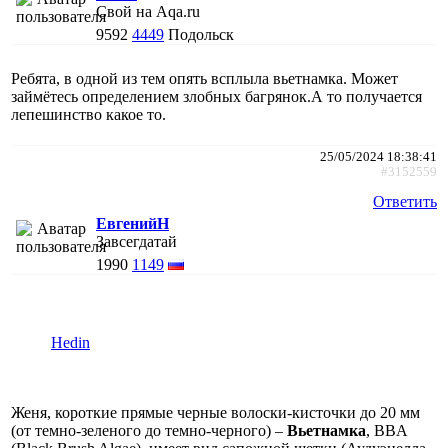
Свой на Aqa.ru
9592
4449
Подольск
Ребята, в одной из тем опять всплыла вьетнамка. Может
займётесь определением злобных багрянок.А то получается
лепешинство какое то.
25/05/2024 18:38:41
#3152559
Ответить
ЕвгенийН
Завсегдатай
1990
1149
Hedin
Женя, короткие прямые черные волоски-кисточки до 20 мм
(от темно-зеленого до темно-черного) –
Вьетнамка
, BBA