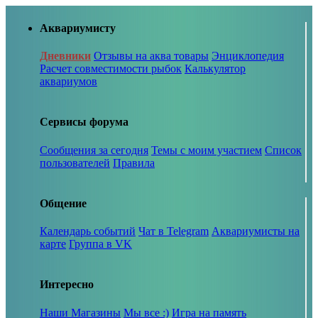
Аквариумисту
Дневники
Отзывы на аква товары
Энциклопедия
Расчет совместимости рыбок
Калькулятор
аквариумов
Сервисы форума
Сообщения за сегодня
Темы с моим участием
Список
пользователей
Правила
Общение
Календарь событий
Чат в Telegram
Аквариумисты на
карте
Группа в VK
Интересно
Наши Магазины
Мы все :)
Игра на память