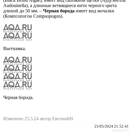
(Black Brush Algae), имеет вид сапожной щетки (Аудуэнелла
Audouinella), а длинные ветвящиеся нити черного цвета
длиной до 50 мм. –
Черная борода
имеет вид мочалки
(Компсопогон Compsopogon).
Вьетнамка.
Черная борода.
Изменено 25.5.24 автор ЕвгенийН
25/05/2024 21:52:41
#3152575