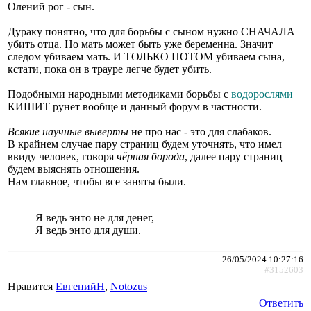
Олений рог - сын.
Дураку понятно, что для борьбы с сыном нужно СНАЧАЛА
убить отца. Но мать может быть уже беременна. Значит
следом убиваем мать. И ТОЛЬКО ПОТОМ убиваем сына,
кстати, пока он в трауре легче будет убить.
Подобными народными методиками борьбы с
водорослями
КИШИТ рунет вообще и данный форум в частности.
Всякие научные выверты
не про нас - это для слабаков.
В крайнем случае пару страниц будем уточнять, что имел
ввиду человек, говоря
чёрная борода
, далее пару страниц
будем выяснять отношения.
Нам главное, чтобы все заняты были.
Я ведь энто не для денег,
Я ведь энто для души.
26/05/2024 10:27:16
#3152603
Нравится
ЕвгенийН
,
Notozus
Ответить