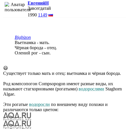
ЕвгенийН
Завсегдатай
1990
1149
Bigbizon
Вьетнамка - мать.
Чёрная борода - отец.
Олений рог - сын.
😃
Существует только мать и отец: вьетнамка и чёрная борода.
Род компсопогон Compsopogon имеют разные виды, их
называют стагхорновыми (рогатыми)
водорослями
Staghorn
Algae.
Эти рогатые
водоросли
по внешнему виду похожи и
различаются только цветом: