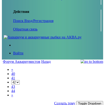
Действия
Поиск
Вход/Регистрация
Обратная связь
Войти
Форум Аквариумистов
Назад
«
40
41
43
44
»
Создать тему
Toggle Dropdown