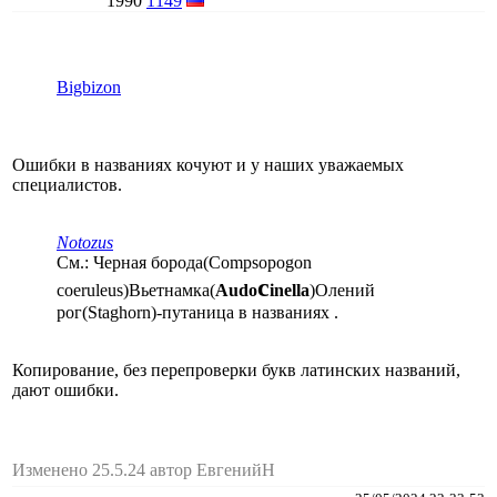
1990
1149
Bigbizon
Ошибки в названиях кочуют и у наших уважаемых
специалистов.
Notozus
См.: Черная борода(Compsopogon
c
coeruleus)Вьетнамка(
Audo
inella
)Олений
рог(Staghorn)-путаница в названиях .
Копирование, без перепроверки букв латинских названий,
дают ошибки.
Изменено 25.5.24 автор ЕвгенийН