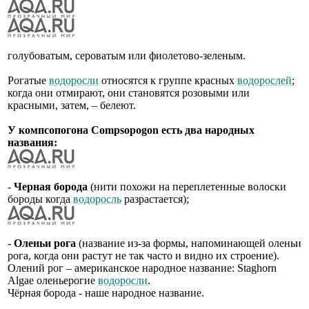
голубоватым, сероватым или фиолетово-зеленым.
Рогатые
водоросли
относятся к группе красных
водорослей
;
когда они отмирают, они становятся розовыми или
красными, затем, – белеют.
У компсопогона Compsopogon есть два народных
названия:
-
Черная борода
(нити похожи на переплетенные волоски
бороды когда
водоросль
разрастается);
-
Оленьи рога
(название из-за формы, напоминающей оленьи
рога, когда они растут не так часто и видно их строение).
Олений рог – американское народное название: Staghorn
Algae оленьерогие
водоросли
.
Чёрная борода - наше народное название.