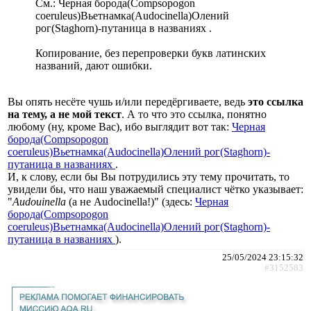
См.: Черная борода(Compsopogon
coeruleus)Вьетнамка(Audocinella)Олений
рог(Staghorn)-путаница в названиях .
Копирование, без перепроверки букв латинских
названий, дают ошибки.
Вы опять несёте чушь и/или передёргиваете, ведь
это ссылка
на тему, а не мой текст
. А то что это ссылка, понятно
любому (ну, кроме Вас), ибо выглядит вот так:
Черная
борода(Compsopogon
coeruleus)Вьетнамка(Audocinella)Олений рог(Staghorn)-
путаница в названиях
.
И, к слову, если бы Вы потрудились эту тему прочитать, то
увидели бы, что наш уважаемый специалист чётко указывает:
"
Audouinella
(а не Audocinella!)" (здесь:
Черная
борода(Compsopogon
coeruleus)Вьетнамка(Audocinella)Олений рог(Staghorn)-
путаница в названиях
).
25/05/2024 23:15:32
#3152583