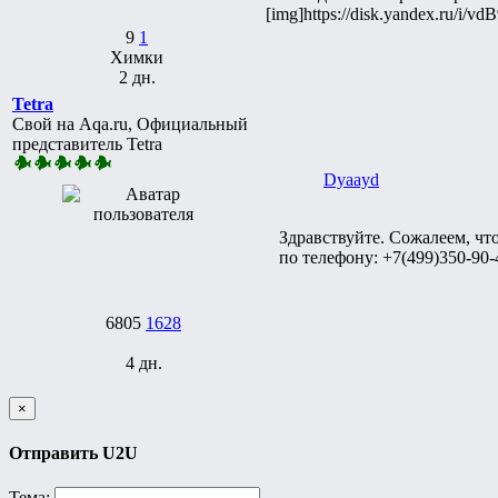
[img]https://disk.yandex.ru/i/v
9
1
Химки
2 дн.
Tetra
Свой на Aqa.ru, Официальный
представитель Tetra
Dyaayd
Здравствуйте. Сожалеем, чт
по телефону: +7(499)350-90-
6805
1628
4 дн.
×
Отправить U2U
Тема: