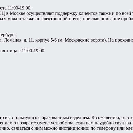
та 11:00-19:00.
 СЦ в Москве осуществляет поддержку клиентов также и по всей
ться можно также по электронной почте, прислав описание проб
ербург:
ул. Ломаная, д. 11, корпус 5-6 (м. Московские ворота). На прох
пятница с 11:00-19:00
что вы столкнулись с бракованным изделием. К сожалению, от эт
влением о возврате/замене устройства, если вам неудобно связыв
лично, связаться с ним можно дистанционно: по телефону или эл