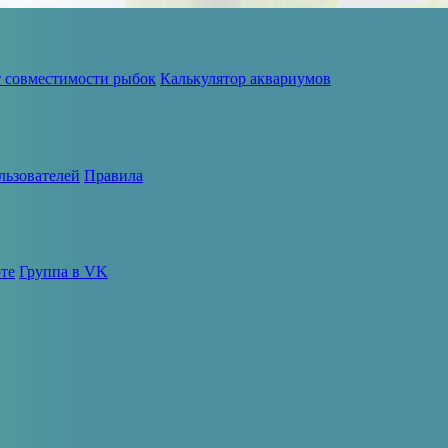
т совместимости рыбок
Калькулятор аквариумов
льзователей
Правила
те
Группа в VK