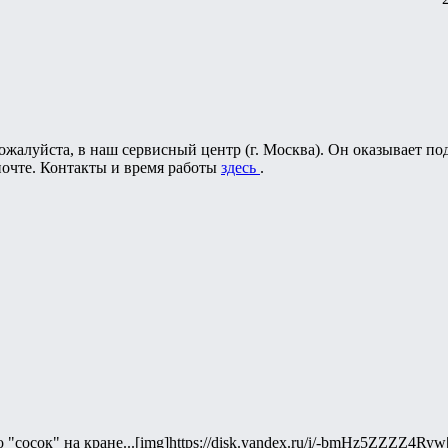
пожалуйста, в наш сервисный центр (г. Москва). Он оказывает п
почте. Контакты и время работы
здесь
.
 "сосок" на кране...[img]https://disk.yandex.ru/i/-bmHz5ZZZZ4Ryw