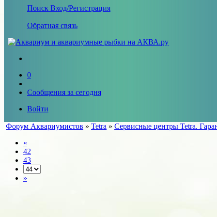
Поиск
Вход/Регистрация
Обратная связь
0
Сообщения за сегодня
Войти
Форум Аквариумистов
»
Tetra
»
Сервисные центры Tetra. Гара
«
42
43
»