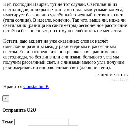
Нет, господин Haupter, тут не тот случай. Светильник из
светодиодов, прикрытых линзами с малыми углами конуса,
имитирует бесконечно удалённый точечный источник света
(типа солнца). В идеале, конечно. Так что, выше ли, ниже ли
светильник (разница на сантиметры) бесконечное расстояние
остаётся бесконечным, поэтому освещённость не меняется.
Кстати, даю акцент на уже сказанных словах насчёт
смысловой разницы между равномерным и рассеянным
светом. Если распределить по крышке аквы равномерно
светодиоды, то без линз или с линзами большого угла мы
получим рассеянный свет, а с линзами малого угла получим
равномерный, но направленный свет (дающий тени).
30/10/2018 21:01:15
#2551259
Нравится
Constantin_K
×
Отправить U2U
Тема: