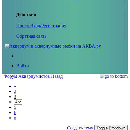
Действия
Поиск
Вход/Регистрация
Обратная связь
Войти
Форум Аквариумистов
Назад
«
2
3
5
6
»
Создать тему
Toggle Dropdown