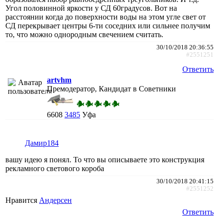
Угол половинной яркости у СД 60градусов. Вот на
расстоянии когда до поверхности воды на этом угле свет от
СД перекрывает центры 6-ти соседних или сильнее получим
то, что можно однородным свечением считать.
30/10/2018 20:36:55
#2551251
Ответить
artvhm
Премодератор, Кандидат в Советники
6608
3485
Уфа
Дамир184
вашу идею я понял. То что вы описываете это конструкция
рекламного светового короба
30/10/2018 20:41:15
#2551252
Нравится
Андерсен
Ответить