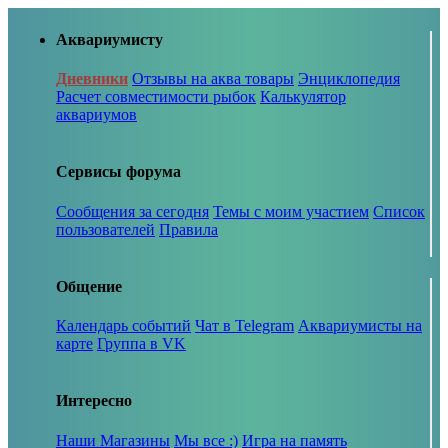
Аквариумисту
Дневники
Отзывы на аква товары
Энциклопедия
Расчет совместимости рыбок
Калькулятор
аквариумов
Сервисы форума
Сообщения за сегодня
Темы с моим участием
Список
пользователей
Правила
Общение
Календарь событий
Чат в Telegram
Аквариумисты на
карте
Группа в VK
Интересно
Наши Магазины
Мы все :)
Игра на память