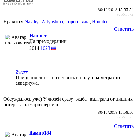
30/10/2018 15:55:54
#2551172
Нравится
Nataliya Artyushina
,
Торопыжка
,
Haupter
Ответить
Haupter
На премодерации
2614
1623
Zwerr
Прицепил линзв и свет хоть в полутора метрах от
аквариума.
Обсуждалось уже) У людей сразу "жаба" взыграла от лишних
потерь за электроэнергию.
30/10/2018 15:58:50
#2551175
Ответить
Дамир184