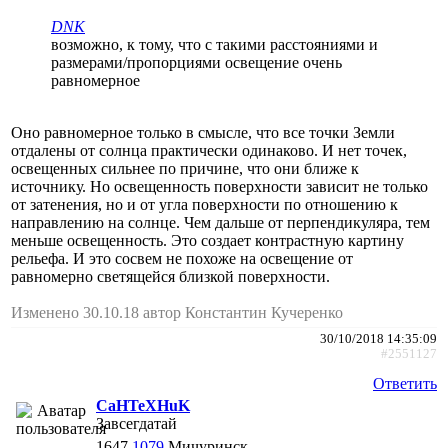
DNK
возможно, к тому, что с такими расстояниями и
размерами/пропорциями освещение очень
равномерное
Оно равномерное только в смысле, что все точки Земли
отдалены от солнца практически одинаково. И нет точек,
освещенных сильнее по причине, что они ближе к
источнику. Но освещенность поверхности зависит не только
от затенения, но и от угла поверхности по отношению к
направлению на солнце. Чем дальше от перпендикуляра, тем
меньше освещенность. Это создает контрастную картину
рельефа. И это сосвем не похоже на освещение от
равномерно светящейся близкой поверхности.
Изменено 30.10.18 автор Константин Кучеренко
30/10/2018 14:35:09
#2551127
Ответить
CaHTeXHuK
Завсегдатай
1647
1079
Мичуринск