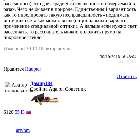
рассеянного), что дает градиент освещенности измеряемый в
разах. Чего не бывает в природе. Единственный вариант хоть
как то нивелировать такую несправедливость - поднимать
источник света как можно выше(опциональный вариант
применение специальной оптики). А дальше если нужно свет
рассеивать, то рассеиватель можно положить прямо на
покровное стекло
Изменено 30.10.18 автор artvhm
30/10/2018 16:48:04
#2551192
Нравится
Haupter
Ответить
Дамир184
Свой на Aqa.ru, Советник
6120
5543
artvhm