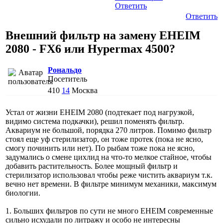
Ответить
Ответить
Внешний фильтр на замену EHEIM
2080 - FX6 или Hypermax 4500?
Рональдо
Посетитель
410
14
Москва
Устал от жизни EHEIM 2080 (подтекает под нагрузкой,
видимо система подкачки), решил поменять фильтр.
Аквариум не большой, порядка 270 литров. Помимо фильтр
стоял еще уф стерилизатор, он тоже протек (пока не ясно,
смогу починить или нет). По рыбам тоже пока не ясно,
задумались о смене цихлид на что-то мелкое стайное, чтобы
добавить растительность. Более мощный фильтр и
стерилизатор использовал чтобы реже чистить аквариум т.к.
вечно нет времени. В фильтре минимум механики, максимум
биологии.
1. Больших фильтров по сути не много EHEIM современные
сильно исхудали по литражу и особо не интересны