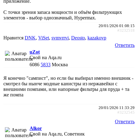
приложение.
С точки зрения запаса мощности и объём фильтрующих
элементов - выбор однозначный, Hypermax.
20/01/2026 01:08:15
#3232518
Нравится
DNK
,
ViSet
,
svmvrrvi
,
Deosto
,
kazakovp
Ответить
uZot
Свой на Aqa.ru
6086
5833
Москва
Я конечно "сампист", но если бы выбирал именно внешник -
смотрел бы нынче модные канистры из нержавейки с
внешними помпами, или напорные фильтры для пруда + та
же помпа
20/01/2026 11:33:29
#3232545
Ответить
Alkor
Свой на Aqa.ru, Советник