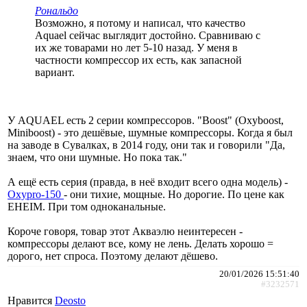
Рональдо
Возможно, я потому и написал, что качество
Aquael сейчас выглядит достойно. Сравниваю с
их же товарами но лет 5-10 назад. У меня в
частности компрессор их есть, как запасной
вариант.
У AQUAEL есть 2 серии компрессоров. "Boost" (Oxyboost,
Miniboost) - это дешёвые, шумные компрессоры. Когда я был
на заводе в Сувалках, в 2014 году, они так и говорили "Да,
знаем, что они шумные. Но пока так."
А ещё есть серия (правда, в неё входит всего одна модель) -
Oxypro-150
- они тихие, мощные. Но дорогие. По цене как
EHEIM. При том одноканальные.
Короче говоря, товар этот Акваэлю неинтересен -
компрессоры делают все, кому не лень. Делать хорошо =
дорого, нет спроса. Поэтому делают дёшево.
20/01/2026 15:51:40
#3232571
Нравится
Deosto