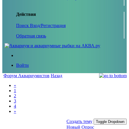
Действия
Поиск
Вход/Регистрация
Обратная связь
Войти
Форум Аквариумистов
Назад
«
1
2
3
4
»
Создать тему
Toggle Dropdown
Новый Опрос