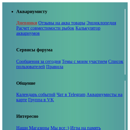
Аквариумисту
Дневники
Отзывы на аква товары
Энциклопедия
Расчет совместимости рыбок
Калькулятор
аквариумов
Сервисы форума
Сообщения за сегодня
Темы с моим участием
Список
пользователей
Правила
Общение
Календарь событий
Чат в Telegram
Аквариумисты на
карте
Группа в VK
Интересно
Наши Магазины
Мы все :)
Игра на память