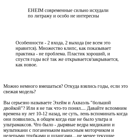
EHEIM современные сильно исхудали
по литражу и особо не интересны
Особенности - 2 входа, 2 выхода (не всем это
нравится). Множество клипс, как показывает
практика - не проблема. Пластик хороший, и
спустя годы всё так же открывается/закрывается,
как новое.
Можно немного вмешаться? Откуда взялись годы, если это
свежая модель?
Вы серьезно называете Эхейм и Акваэль "большой
двойкой"? Или я не так что-то понял.... Давайте вспомним
времена ну лет 10-12 назад, не суть, лень вспоминать когда
они появились, в общем когда еше не было ультра и
ультрамаксов. Что было - дырявые ведра мидикани и
мультикани с поганеньким выносным моторчиком и
нелепыми трубками и шлангами....не менее текущие