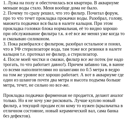
1. Лужа на полу и обесточилась вся квартира. В аквариуме
меньше воды стало. Меня вообще дома не было.
2. Почему то сразу решил, что это фильтр. Почитал форум,
про то что течет прокладка прокачки воды. Разобрал, голову,
манжета подкачки вся была в налете кальция. При этом
прокладка головки блока нормальная, её то видно хорошо
при обслуживание фильтра т.к. я её все же менял уже когда то
и смазываю силиконом.
3. Пока разибрался с фильтром, разобрал остальное и понял,
что в УФ стерилизаторе вода, там тоже все резинки в налете
кальция т.е. протекал не фильтр, а стерилизатор.
4. После моей чистки и смазки, фильтр все же потек (не надо
трогать, то что работает давно!). Причем забавно так, в ванне
со всеми наполнителями но шлангами по 0.5 метра в ведро
на том же уровне все хорошо работает. А вот в аквариуме где
один из шлангов почти два метра и высота подъема больше
метра, течет, не сильно но все-же.
Прокладка подкачки фирменная не продается, делают аналог
только. Но я не хочу уже рисковать. Лучше куплю новый
фильтр, а текущий продам если кому то нужен (крыльчатка в
отличном состояние, новый керамический вал, сама банка
без дефектов).