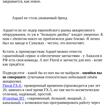
закрывается, как новое.
Aquael не столь уважаемый бренд
Aquael если не лидер европейского рынка аквариумного
оборудования, то уж в "большую двойку" входит уверенно. К
ним с eheim'ом никто не приблизился даже близко. Я лично
был на заводе в Сувалках - честно, это впечатляет.
Кстати, к преимуществам Aquael можно отнести
гарантийный сервис и обеспечение запчастями - у Акваэля в
РФ есть своя команда. А вот Fluval и запчасти для них - возят
как придётся.
Подводя итог - какой бы из них вы не выбрали -
ошибки вы
не совершите
. (учитывая относительно небольшой объём
аквариума).
Fluval FX-6
- проверенный временем (производится уже лет
20, заменил в своё время FX-5, но там чисто косметические
отличия), надёжный, простой.
Hypermax BT
- современный, большой, мощный, 2-
канальный, с возможностью программировать работу через