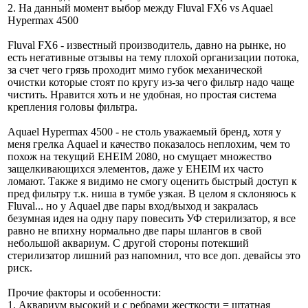
2. На данный момент выбор между Fluval FX6 vs Aquael
Hypermax 4500
Fluval FX6 - известный производитель, давно на рынке, но
есть негативные отзывы на тему плохой организации потока,
за счет чего грязь проходит мимо губок механической
очистки которые стоят по кругу из-за чего фильтр надо чаще
чистить. Нравится хоть и не удобная, но простая система
крепления головы фильтра.
Aquael Hypermax 4500 - не столь уважаемый бренд, хотя у
меня грелка Aquael и качество показалось неплохим, чем то
похож на текущий EHEIM 2080, но смущает множество
защелкивающихся элементов, даже у EHEIM их часто
ломают. Также я видимо не смогу оценить быстрый доступ к
пред фильтру т.к. ниша в тумбе узкая. В целом я склоняюсь к
Fluval... но у Aquael две пары вход/выход и закралась
безумная идея на одну пару повесить УФ стерилизатор, я все
равно не впихну нормально две пары шлангов в свой
небольшой аквариум. С другой стороны потекший
стерилизатор лишний раз напомнил, что все доп. девайсы это
риск.
Прочие факторы и особенности:
1. Аквариум высокий и с ребрами жесткости = штатная