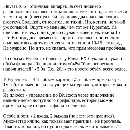
Fluval FX-6 - отличный аппарат. За счёт нижнего
расположения головы - нет кнопок запуска и т.п., запускается
элементарно (плеснул в фильтр полведра воды, включил в
розетку). Большой, относительно тихий. Но, кстати, не такой
уж большой. Ощутимо меньше, чем тот же Hypermax. Из
плюсов - не текут, ни одного случая в моей практике за 15
лет. В последнее время есть спрос на головы - постепенно
начинают выходить из строя те, что купили 10-15 лет назад.
Не мудрено. Но и то, не сказать, что прям массовая проблема.
По объёму Hypermax больше - у Fluval FX-6 указано лукаво -
объём фильтра 20л, но при этом объём "биологических
наполнителей" - 5,9л. Т.е., 20л - это просто объём всего ведра.
У Hypermax - 14.4 - объём корзин, 1,5л - объём префильтра.
Тут объём именно фильтрующих материалов, которые можно
разместить.
Из плюсов - управление по Bluetooth через приложение,
наличие легко доступного префильтра, который можно
промывать, не открывая фильтр целиком.
Особенности - 2 входа, 2 выхода (не всем это нравится).
Множество клипс, как показывает практика - не проблема.
Пластик хороший, и спустя годы всё так же открывается/