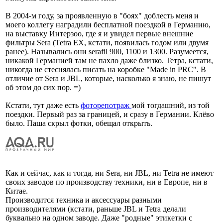
В 2004-м году, за проявленную в "боях" доблесть меня и
моего коллегу наградили бесплатной поездкой в Германию,
на выставку Интерзоо, где я и увидел первые внешние
фильтры Sera (Tetra EX, кстати, появилась годом или двумя
ранее). Назывались они serafil 900, 1100 и 1300. Разумеется,
никакой Германией там не пахло даже близко. Тетра, кстати,
никогда не стеснялась писать на коробке "Made in PRC". В
отличие от Sera и JBL, которые, насколько я знаю, не пишут
об этом до сих пор. =)
Кстати, тут даже есть
фоторепотраж
мой тогдашний, из той
поездки. Первый раз за границей, и сразу в Германии. Клёво
было. Паша скрыл фотки, обещал открыть.
Как и сейчас, как и тогда, ни Sera, ни JBL, ни Tetra не имеют
своих заводов по производству техники, ни в Европе, ни в
Китае.
Производится техника и аксессуары разными
производителями (кстати, раньше JBL и Tetra делали
буквально на одном заводе. Даже "родные" этикетки с