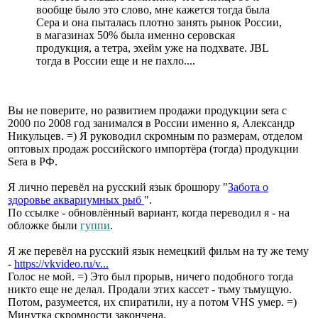
вообще было это слово, мне кажется тогда была
Сера и она пыталась плотно занять рынок России,
в магазинах 50% была именно серовская
продукция, а тетра, эхейм уже на подхвате. JBL
тогда в России еще и не пахло....
Вы не поверите, но развитием продажи продукции sera с
2000 по 2008 год занимался в России именно я, Александр
Никульцев. =) Я руководил скромным по размерам, отделом
оптовых продаж российского импортёра (тогда) продукции
Sera в РФ.
Я лично перевёл на русский язык брошюру "
Забота о
здоровье аквариумных рыб
".
По ссылке - обновлённый вариант, когда переводил я - на
обложке были
гуппи
.
Я же перевёл на русский язык немецкий фильм на ту же тему
-
https://vkvideo.ru/v...
Голос не мой. =) Это был прорыв, ничего подобного тогда
никто еще не делал. Продали этих кассет - тьму тьмущую.
Потом, разумеется, их спиратили, ну а потом VHS умер. =)
Минутка скромности закончена.