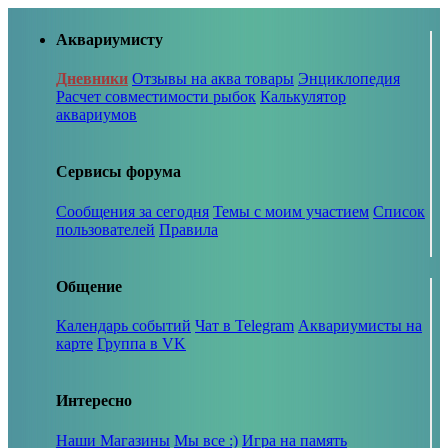
Аквариумисту
Дневники
Отзывы на аква товары
Энциклопедия
Расчет совместимости рыбок
Калькулятор
аквариумов
Сервисы форума
Сообщения за сегодня
Темы с моим участием
Список
пользователей
Правила
Общение
Календарь событий
Чат в Telegram
Аквариумисты на
карте
Группа в VK
Интересно
Наши Магазины
Мы все :)
Игра на память