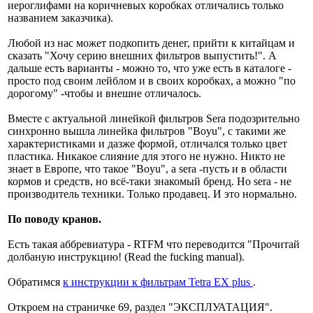
иероглифами на коричневых коробках отличались только
названием заказчика).
Любой из нас может подкопить денег, прийти к китайцам и
сказать "Хочу серию внешних фильтров выпустить!". А
дальше есть варианты - можно то, что уже есть в каталоге -
просто под своим лейблом и в своих коробках, а можно "по
дорогому" -чтобы и внешне отличалось.
Вместе с актуальной линейкой фильтров Sera подозрительно
синхронно вышла линейка фильтров "Boyu", с такими же
характеристиками и дазже формой, отличался только цвет
пластика. Никакое слияние для этого не нужно. Никто не
знает в Европе, что такое "Boyu", а sera -пусть и в области
кормов и средств, но всё-таки знакомый бренд. Но sera - не
производитель техники. Только продавец. И это нормально.
По поводу кранов.
Есть такая аббревиатура - RTFM что переводится "Прочитай
долбаную инструкцию! (Read the fucking manual).
Обратимся
к инструкции к фильтрам Tetra EX plus
.
Откроем на страничке 69, раздел "ЭКСПЛУАТАЦИЯ".