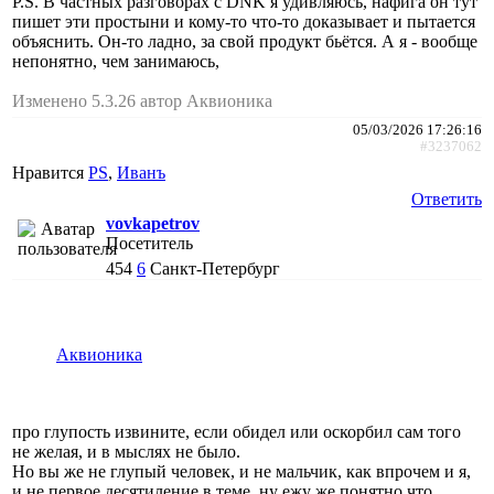
P.S. В частных разговорах с DNK я удивляюсь, нафига он тут
пишет эти простыни и кому-то что-то доказывает и пытается
объяснить. Он-то ладно, за свой продукт бьётся. А я - вообще
непонятно, чем занимаюсь,
Изменено 5.3.26 автор Аквионика
05/03/2026 17:26:16
#3237062
Нравится
PS
,
Иванъ
Ответить
vovkapetrov
Посетитель
454
6
Санкт-Петербург
Аквионика
про глупость извините, если обидел или оскорбил сам того
не желая, и в мыслях не было.
Но вы же не глупый человек, и не мальчик, как впрочем и я,
и не первое десятиление в теме, ну ежу же понятно что