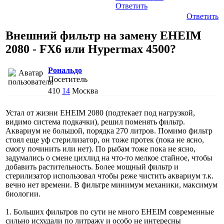
Ответить
Ответить
Внешний фильтр на замену EHEIM
2080 - FX6 или Hypermax 4500?
Рональдо
Посетитель
410
14
Москва
Устал от жизни EHEIM 2080 (подтекает под нагрузкой,
видимо система подкачки), решил поменять фильтр.
Аквариум не большой, порядка 270 литров. Помимо фильтр
стоял еще уф стерилизатор, он тоже протек (пока не ясно,
смогу починить или нет). По рыбам тоже пока не ясно,
задумались о смене цихлид на что-то мелкое стайное, чтобы
добавить растительность. Более мощный фильтр и
стерилизатор использовал чтобы реже чистить аквариум т.к.
вечно нет времени. В фильтре минимум механики, максимум
биологии.
1. Больших фильтров по сути не много EHEIM современные
сильно исхудали по литражу и особо не интересны