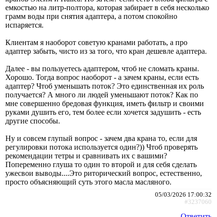
емкостью на литр-полтора, которая забирает в себя несколько
грамм воды при снятия адаптера, а потом спокойно
испаряется.
Клиентам я наоборот советую кранами работать, а про
адаптер забыть, чисто из за того, что кран дешевле адаптера.
Далее - вы пользуетесь адаптером, чтоб не сломать краны.
Хорошо. Тогда вопрос наоборот - а зачем краны, если есть
адаптер? Чтоб уменьшать поток? Это единственная их роль
получается? А много ли людей уменьшают поток? Как по
мне совершенно бредовая функция, иметь фильтр и своими
руками душить его, тем более если хочется задушить - есть
другие способы.
Ну и совсем глупый вопрос - зачем два крана то, если для
регулировки потока используется один?)) Чтоб проверять
рекомендации тетры и сравнивать их с вашими?
Попеременно глуша то один то второй и для себя сделать
ужесвои выводы....Это риторический вопрос, естественно,
просто объясняющий суть этого масла масляного.
05/03/2026 17:00:32
#3237060
Ответить