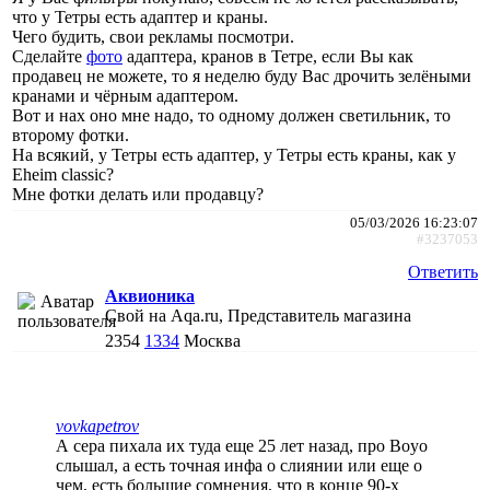
что у Тетры есть адаптер и краны.
Чего будить, свои рекламы посмотри.
Сделайте
фото
адаптера, кранов в Тетре, если Вы как
продавец не можете, то я неделю буду Вас дрочить зелёными
кранами и чёрным адаптером.
Вот и нах оно мне надо, то одному должен светильник, то
второму фотки.
На всякий, у Тетры есть адаптер, у Тетры есть краны, как у
Eheim classic?
Мне фотки делать или продавцу?
05/03/2026 16:23:07
#3237053
Ответить
Аквионика
Свой на Aqa.ru, Представитель магазина
2354
1334
Москва
vovkapetrov
А сера пихала их туда еще 25 лет назад, про Boyo
слышал, а есть точная инфа о слиянии или еще о
чем, есть большие сомнения, что в конце 90-х