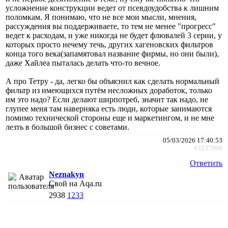
усложнение конструкции ведет от псевдоудобства к лишним
поломкам. Я понимаю, что не все мои мысли, мнения,
рассуждения вы поддерживаете, то тем не менее "прогресс"
ведет к расходам, и уже никогда не будет флювалей 3 серии, у
которых просто нечему течь, других хагеновских фильтров
конца того века(запамятовал название фирмы, но они были),
даже Хайлеа пыталась делать что-то вечное.
А про Тетру - да, легко бы объяснил как сделать нормальный
фильтр из имеющихся путём несложных доработок, только
им это надо? Если делают ширпотреб, значит так надо, не
глупее меня там наверняка есть люди, которые занимаются
помимо технической стороны еще и маркетингом, и не мне
лезть в большой бизнес с советами.
05/03/2026 17:40:53
#3237066
Ответить
Neznakyn
Свой на Aqa.ru
2938
1233