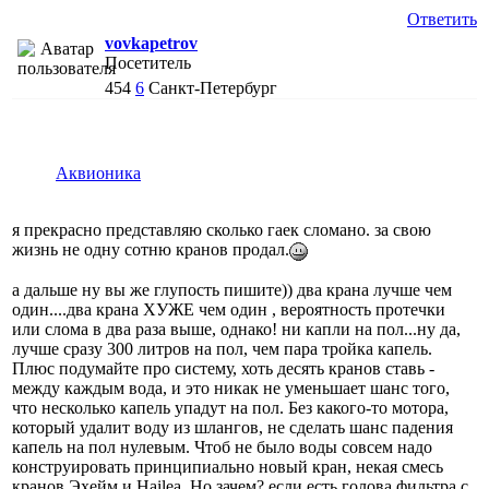
Ответить
vovkapetrov
Посетитель
454
6
Санкт-Петербург
Аквионика
я прекрасно представляю сколько гаек сломано. за свою
жизнь не одну сотню кранов продал.
а дальше ну вы же глупость пишите)) два крана лучше чем
один....два крана ХУЖЕ чем один , вероятность протечки
или слома в два раза выше, однако! ни капли на пол...ну да,
лучше сразу 300 литров на пол, чем пара тройка капель.
Плюс подумайте про систему, хоть десять кранов ставь -
между каждым вода, и это никак не уменьшает шанс того,
что несколько капель упадут на пол. Без какого-то мотора,
который удалит воду из шлангов, не сделать шанс падения
капель на пол нулевым. Чтоб не было воды совсем надо
конструировать принципиально новый кран, некая смесь
кранов Эхейм и Hailea. Но зачем? если есть голова фильтра с