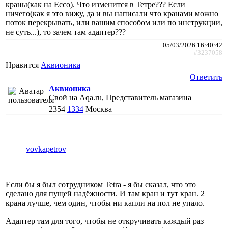
краны(как на Ecco). Что изменится в Тетре??? Если
ничего(как я это вижу, да и вы написали что кранами можно
поток перекрывать, или вашим способом или по инструкции,
не суть...), то зачем там адаптер???
05/03/2026 16:40:42
#3237058
Нравится
Аквионика
Ответить
Аквионика
Свой на Aqa.ru, Представитель магазина
2354
1334
Москва
vovkapetrov
Если бы я был сотрудником Tetra - я бы сказал, что это
сделано для пущей надёжности. И там кран и тут кран. 2
крана лучше, чем один, чтобы ни капли на пол не упало.
Адаптер там для того, чтобы не откручивать каждый раз