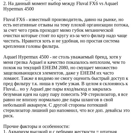
2. На данный момент выбор между Fluval FX6 vs Aquael
Hypermax 4500
Fluval FX6 - известный производитель, давно на рынке, но
есть негативные отзывы на тему плохой организации потока,
за счет чего грязь проходит мимо губок механической
очистки которые стоят по кругу из-за чего фильтр надо чаще
чистить. Нравится хоть и не удобная, но простая система
крепления головы фильтра.
Aquael Hypermax 4500 - не столь уважаемый бренд, хотя у
меня грелка Aquael и качество показалось неплохим, чем то
похож на текущий EHEIM 2080, но смущает множество
защелкивающихся элементов, даже у EHEIM их часто
ломают. Также я видимо не смогу оценить быстрый доступ к
пред фильтру т.к. ниша в тумбе узкая. В целом я склоняюсь к
Fluval... но у Aquael две пары вход/выход и закралась
безумная идея на одну пару повесить УФ стерилизатор, я все
равно не впихну нормально две пары шлангов в свой
небольшой аквариум. С другой стороны потекший
стерилизатор лишний раз напомнил, что все доп. девайсы это
риск.
Прочие факторы и особенности:
1. Аквариум высокий и с ребрами жесткости = штатная