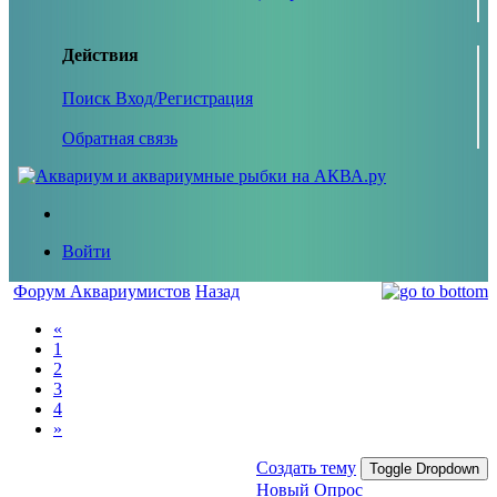
Действия
Поиск
Вход/Регистрация
Обратная связь
Войти
Форум Аквариумистов
Назад
«
1
2
3
4
»
Создать тему
Toggle Dropdown
Новый Опрос