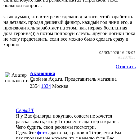
большой вопрос...
я так думаю, что в тетре ве сделано для того, чтоб заработать
на деталях, продал дешевый фильтр, каждый год чини его, а
производитель заработает на этом...как первая бесплатная
доза героина))) а потом попробуй слезть...другой логики пока
не могу представить, если все можно было сделать сразу и
хорошо
05/03/2026 16:28:07
#3237055
Ответить
Аквионика
Свой на Aqa.ru, Представитель магазина
2354
1334
Москва
Серый Т
Я у Вас фильтры покупаю, совсем не хочется
рассказывать, что у Тетры есть адаптер и краны.
Чего будить, свои рекламы посмотри.
Сделайте
фото
адаптера, кранов в Тетре, если Вы
как продавец не можете, то я неделю буду Вас