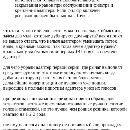
закрывания кранов при обслуживании фильтра и
крепления адаптера. Если фильтр включен -
рычажок должен быть закрыт. Точка.
что-то я туплю или еще чего...можно на пальцах объяснить,
зачем два узла, которые дублируют друг-друга? как я понял
из вашего ответа, что нельзя адаптером уменьшать поток
воды, а кранами можно? так тогда зачем адаптер нужен?
краны как у эхейм экко или первых JBL и всё....зачем еще
адаптер?
для чего убрали адаптер первой серии, где рычаг выполнял
сразу две функции это тоже вопрос, но мелочный. когда
добавили вторую резинку - всё стало более-менее,
дальнейшие модернизации от лукавого уже пошли,
выросшие в полный идиотизм адаптера у новых плюсов.
про резинки - несмазанные резинки нового образца для
тетратеков, это тоже временами оторванные ручки и снятие
головы стамеской, но это лучше, чем родная резинка, которой
хватало на 1-2-3 года.
почему на плюсах на кнопку не поставить было прокладку
силиконовую, как на ремкомплектах тетратеков, тоже