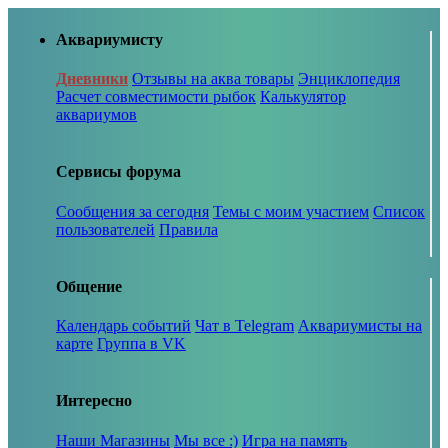
Аквариумисту
Дневники
Отзывы на аква товары
Энциклопедия
Расчет совместимости рыбок
Калькулятор
аквариумов
Сервисы форума
Сообщения за сегодня
Темы с моим участием
Список
пользователей
Правила
Общение
Календарь событий
Чат в Telegram
Аквариумисты на
карте
Группа в VK
Интересно
Наши Магазины
Мы все :)
Игра на память