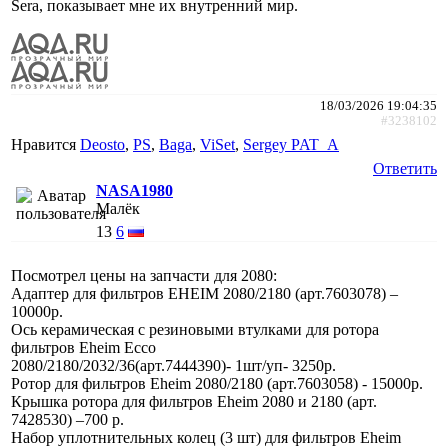
Sera, показывает мне их внутренний мир.
18/03/2026 19:04:35
#3238102
Нравится
Deosto
,
PS
,
Baga
,
ViSet
,
Sergey PAT_A
Ответить
NASA1980
Малёк
13
6
Посмотрел цены на запчасти для 2080:
Адаптер для фильтров ЕНЕIМ 2080/2180 (арт.7603078) –
10000р.
Ось керамическая с резиновыми втулками для ротора
фильтров Еhеim Ессо
2080/2180/2032/36(арт.7444390)- 1шт/уп- 3250р.
Ротор для фильтров Еhеim 2080/2180 (арт.7603058) - 15000р.
Крышка ротора для фильтров Еhеim 2080 и 2180 (арт.
7428530) –700 р.
Набор уплотнительных колец (3 шт) для фильтров Еhеim