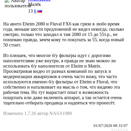
Малёк
13
6
На авито Eheim 2080 и Fluval FX6 как грязи в любо время
года, меньше шести предложений не видел некогда, сколько
смотрю, только что заходил и там 2080 от 15 до 55т.р., не
понимаю правда, зачем кому то покупать за 55, когда новый
50 стоит.
Из плюшек, что многие б/у фильтры идут с дорогими
наполнителями уже внутри, я правда не знаю можно ли
использовать б/у наполнители от Eheim и Matrix.
Просматривая видео от разных компаний по запуск и
модернизации аквариумов я очень часто вижу, что часто
используются именно б/у фильтры от Eheim и Fluval, что
собственно и наталкивает на мысль о том, что видимо эта
рабочая тема. Но тут вырастает опыт и возможность
пощупать или даже включить аппарат, а так остается очень
тщательно отбирать продавца и надеяться что пронесёт.
Изменено 1.7.26 автор NASA1980
01/07/2026 08:33:07
#3245318