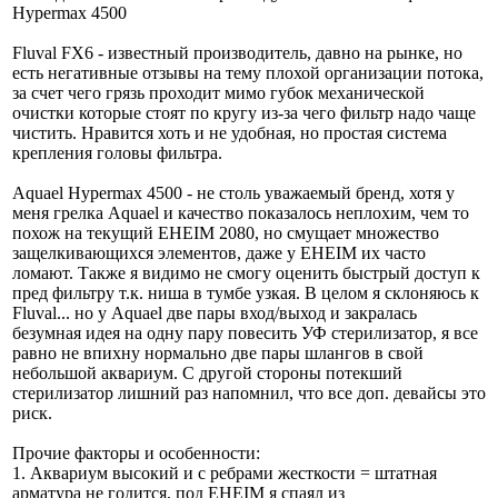
Hypermax 4500
Fluval FX6 - известный производитель, давно на рынке, но
есть негативные отзывы на тему плохой организации потока,
за счет чего грязь проходит мимо губок механической
очистки которые стоят по кругу из-за чего фильтр надо чаще
чистить. Нравится хоть и не удобная, но простая система
крепления головы фильтра.
Aquael Hypermax 4500 - не столь уважаемый бренд, хотя у
меня грелка Aquael и качество показалось неплохим, чем то
похож на текущий EHEIM 2080, но смущает множество
защелкивающихся элементов, даже у EHEIM их часто
ломают. Также я видимо не смогу оценить быстрый доступ к
пред фильтру т.к. ниша в тумбе узкая. В целом я склоняюсь к
Fluval... но у Aquael две пары вход/выход и закралась
безумная идея на одну пару повесить УФ стерилизатор, я все
равно не впихну нормально две пары шлангов в свой
небольшой аквариум. С другой стороны потекший
стерилизатор лишний раз напомнил, что все доп. девайсы это
риск.
Прочие факторы и особенности:
1. Аквариум высокий и с ребрами жесткости = штатная
арматура не годится, под EHEIM я спаял из