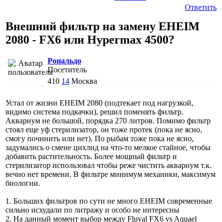
Ответить
Внешний фильтр на замену EHEIM
2080 - FX6 или Hypermax 4500?
Рональдо
Посетитель
410
14
Москва
Устал от жизни EHEIM 2080 (подтекает под нагрузкой,
видимо система подкачки), решил поменять фильтр.
Аквариум не большой, порядка 270 литров. Помимо фильтр
стоял еще уф стерилизатор, он тоже протек (пока не ясно,
смогу починить или нет). По рыбам тоже пока не ясно,
задумались о смене цихлид на что-то мелкое стайное, чтобы
добавить растительность. Более мощный фильтр и
стерилизатор использовал чтобы реже чистить аквариум т.к.
вечно нет времени. В фильтре минимум механики, максимум
биологии.
1. Больших фильтров по сути не много EHEIM современные
сильно исхудали по литражу и особо не интересны
2. На данный момент выбор между Fluval FX6 vs Aquael