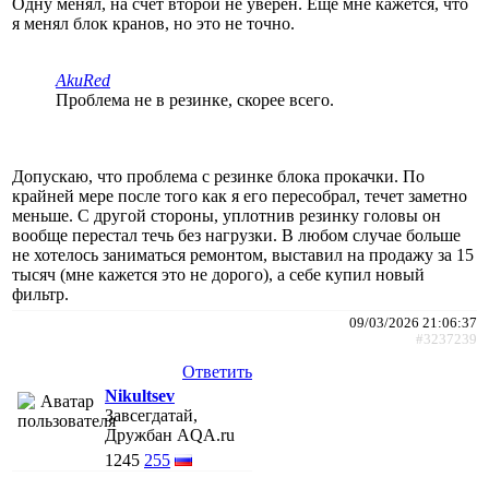
Одну менял, на счет второй не уверен. Еще мне кажется, что
я менял блок кранов, но это не точно.
AkuRed
Проблема не в резинке, скорее всего.
Допускаю, что проблема с резинке блока прокачки. По
крайней мере после того как я его пересобрал, течет заметно
меньше. С другой стороны, уплотнив резинку головы он
вообще перестал течь без нагрузки. В любом случае больше
не хотелось заниматься ремонтом, выставил на продажу за 15
тысяч (мне кажется это не дорого), а себе купил новый
фильтр.
09/03/2026 21:06:37
#3237239
Ответить
Nikultsev
Завсегдатай,
Дружбан AQA.ru
1245
255