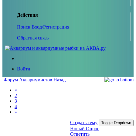
Действия
Поиск
Вход/Регистрация
Обратная связь
Войти
Форум Аквариумистов
Назад
«
2
3
4
»
Создать тему
Toggle Dropdown
Новый Опрос
Ответить