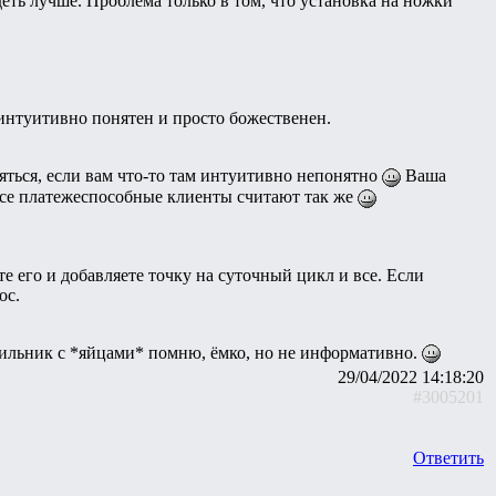
деть лучше. Проблема только в том, что установка на ножки
 интуитивно понятен и просто божественен.
яться, если вам что-то там интуитивно непонятно
Ваша
о все платежеспособные клиенты считают так же
те его и добавляете точку на суточный цикл и все. Если
ос.
тильник с *яйцами* помню, ёмко, но не информативно.
29/04/2022 14:18:20
#3005201
Ответить