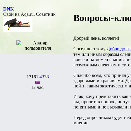
DNK
Свой на Aqa.ru, Советник
Вопросы-ключ
Добрый день, коллеги!
Соседнюю тему
Добро долж
тем или иным образом следи
вовсе и на момент написани
возможным спектрам и сут
Спасибо всем, кто принял уч
13161
4338
здоровыми и красивыми. Да 
пойти таким экзотическим 
12 час.
Итак, хочу представить ваш
вы, прочитав вопрос, не ту
понятными и не вызывали 
Перед опросником будет неб
мнение.