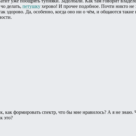
ватит уже поощрять тупняки. Задолбали. Как там говорит влад
 чо делать,
петушку
херово! И прочее подобное. Почти никто не 
так здорово. Да, особенно, когда оно ни о чём, и общаются таки
ности.
к, как формировать спектр, что бы мне нравилось? А я не знаю.
к это?