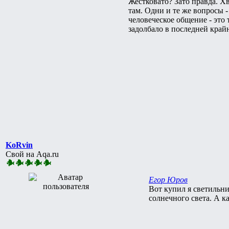
Жестковато? Зато правда. Х
там. Одни и те же вопросы -
человеческое общение - это 
задолбало в последней край
KoRvin
Свой на Aqa.ru
Егор Юров
Вот купил я светильни
солнечного света. А ка