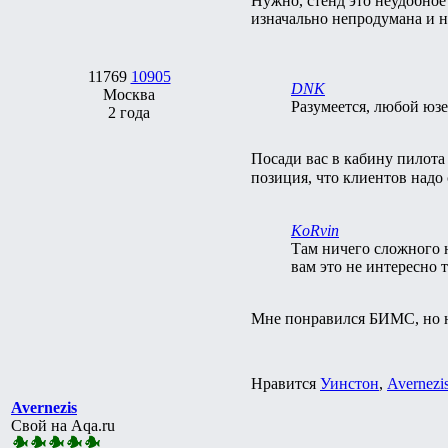
Нужно, стенд это неудобное 
изначально непродумана и н
11769
10905
DNK
Москва
Разумеется, любой юзе
2 года
Посади вас в кабину пилота
позиция, что клиентов надо
KoRvin
Там ничего сложного н
вам это не интересно 
Мне понравился БИМС, но ни
Нравится
Уинстон
,
Avernezi
Avernezis
Свой на Aqa.ru