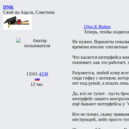
DNK
Свой на Aqa.ru, Советник
Olga K Button
Теперь, чтобы подвес
Не нужно. Варианты показыв
времени вполне элегантные
Что касается интерфейса кон
понимает, как это работает
Разумеется, любой юзер все
13161
4338
сюда гифку с котиком, кото
нет под рукой, а искать лен
12 час.
Да, кто не тупит - пусть бр
интерфейс нашего контролле
ещё бывают интерфейсы у "б
Кто не понял, скажу прямым 
инструкцей, либо просто ту