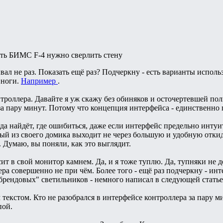
ить БИМС F-4 нужно сверлить стену
ал не раз. Показать ещё раз? Подчеркну - есть варианты испо
 ноги.
Например
.
троллера. Давайте я уж скажу без обиняков и осточертевшей пол
, за пару минут. Потому что концепция интерфейса - единственно
гда найдёт, где ошибиться, даже если интерфейс предельно инту
рый из своего домика выходит не через большую и удобную откид
ь. Думаю, вы поняли, как это выглядит.
осит в свой монитор камнем. Да, и я тоже туплю. Да, тупняки не д
ра совершенно не при чём. Более того - ещё раз подчеркну - ин
рендовых" светильников - немного написал в следующей статье
текстом. Кто не разобрался в интерфейсе контроллера за пару ми
пой.