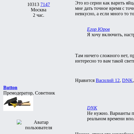
Это из серии как варить яйц
10313
7147
мне дать точное время с то
Москва
невкусно, а если много то 
2 час.
Егор Юров
Я хочу включить, наст
Там ничего сложного нет, пр
интересно то вам такой све
Нравится
Василий 12
,
DNK
Button
Премодератор, Советник
DNK
Не нужно. Варианты п
реальном времени впо