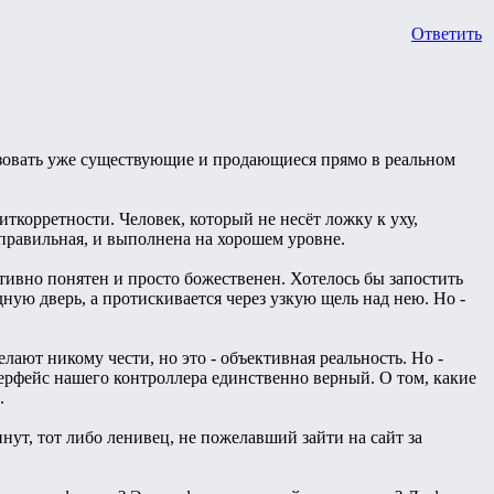
Ответить
льзовать уже существующие и продающиеся прямо в реальном
иткорретности. Человек, который не несёт ложку к уху,
 правильная, и выполнена на хорошем уровне.
итивно понятен и просто божественен. Хотелось бы запостить
ную дверь, а протискивается через узкую щель над нею. Но -
елают никому чести, но это - объективная реальность. Но -
терфейс нашего контроллера единственно верный. О том, какие
.
нут, тот либо ленивец, не пожелавший зайти на сайт за