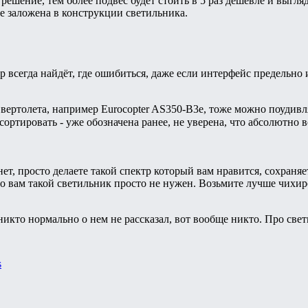
решение, тем более подвес будет стоить в 5 раз дешевле и выгля
е заложена в конструкции светильника.
р всегда найдёт, где ошибиться, даже если интерфейс предельно
 вертолета, например Eurocopter AS350-B3e, тоже можно поудивл
 сортировать - уже обозначена ранее, не уверена, что абсолютн
ет, просто делаете такой спектр который вам нравится, сохраняе
то вам такой светильник просто не нужен. Возьмите лучше чихир
кто нормально о нем не рассказал, вот вообще никто. Про све
s