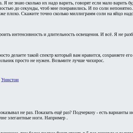
а. Я не знаю сколько их надо варить, говорят если мало варить
чностью до секунды, чтоб мне понравились. И по соли непонятно.
тоже плохо. Скажите точно сколько миллиграмм соли на яйцо надо
роить интенсивность и длительность освещения. И всё. Я не разб
осто делаете такой спектр который вам нравится, сохраняете его
тильник просто не нужен. Возьмите лучше чихирос.
,
Уинстон
оказывал не раз. Показать ещё раз? Подчеркну - есть варианты
лне элегантные ноги. Например .