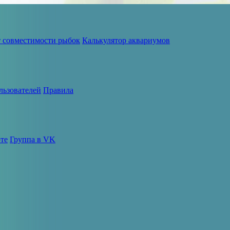
т совместимости рыбок
Калькулятор аквариумов
льзователей
Правила
те
Группа в VK