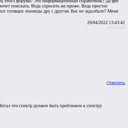
елец этого форума? Это информационный справочник? Да фиг
хочет поискать. Ведь спросить же проже. Ведь простое
е вот тупящие ленивцы дру с другом. Вас не задолбало? Меня
29/04/2022 13:43:42
#3005190
Ответить
 Читал что спектр должен быть приближен к спектру