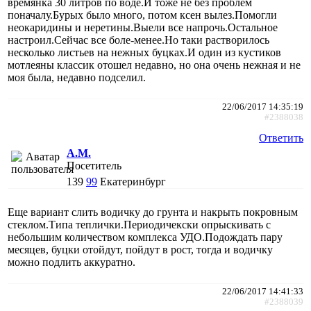
времянка 30 литров по воде.И тоже не без проблем
поначалу.Бурых было много, потом ксен вылез.Помогли
неокаридины и неретины.Выели все напрочь.Остальное
настроил.Сейчас все боле-менее.Но таки растворилось
несколько листьев на нежных буцках.И один из кустиков
мотлеяны классик отошел недавно, но она очень нежная и не
моя была, недавно подселил.
22/06/2017 14:35:19
#2388038
Ответить
A.M.
Посетитель
139
99
Екатеринбург
Еще вариант слить водичку до грунта и накрыть покровным
стеклом.Типа теплички.Периодичекски опрыскивать с
небольшим количеством комплекса УДО.Подождать пару
месяцев, буцки отойдут, пойдут в рост, тогда и водичку
можно подлить аккуратно.
22/06/2017 14:41:33
#2388039