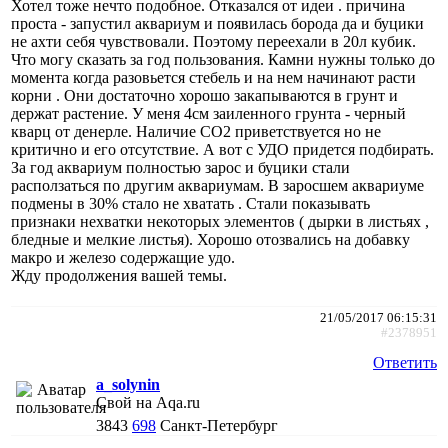
Хотел тоже нечто подобное. Отказался от идеи . причина
проста - запустил аквариум и появилась борода да и буцики
не ахти себя чувствовали. Поэтому переехали в 20л кубик.
Что могу сказать за год пользования. Камни нужны только до
момента когда разовьется стебель и на нем начинают расти
корни . Они достаточно хорошо закапываются в грунт и
держат растение. У меня 4см заиленного грунта - черный
кварц от денерле. Наличие СО2 приветствуется но не
критично и его отсутствие. А вот с УДО придется подбирать.
За год аквариум полностью зарос и буцики стали
расползаться по другим аквариумам. В заросшем аквариуме
подмены в 30% стало не хватать . Стали показывать
признаки нехватки некоторых элементов ( дырки в листьях ,
бледные и мелкие листья). Хорошо отозвались на добавку
макро и железо содержащие удо.
Жду продолжения вашей темы.
21/05/2017 06:15:31
#2378951
Ответить
a_solynin
Свой на Aqa.ru
3843
698
Санкт-Петербург