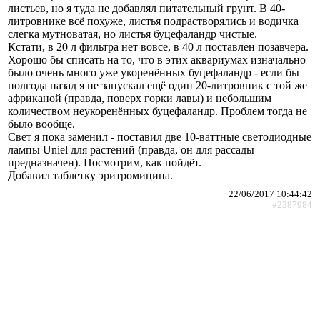
листьев, но я туда не добавлял питательный грунт. В 40-
литровнике всё похуже, листья подрастворялись и водичка
слегка мутноватая, но листья буцефаландр чистые.
Кстати, в 20 л фильтра нет вовсе, в 40 л поставлен позавчера.
Хорошо бы списать на то, что в этих аквариумах изначально
было очень много уже укоренённых буцефаландр - если бы
полгода назад я не запускал ещё один 20-литровник с той же
африканой (правда, поверх горки лавы) и небольшим
количеством неукоренённых буцефаландр. Проблем тогда не
было вообще.
Свет я пока заменил - поставил две 10-ваттные светодиодные
лампы Uniel для растений (правда, он для рассады
предназначен). Посмотрим, как пойдёт.
Добавил таблетку эритромицина.
22/06/2017 10:44:42
#2387984