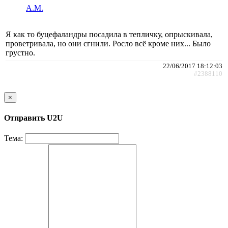
A.M.
Я как то буцефаландры посадила в тепличку, опрыскивала,
проветривала, но они сгнили. Росло всё кроме них... Было
грустно.
22/06/2017 18:12:03
#2388110
×
Отправить U2U
Тема: