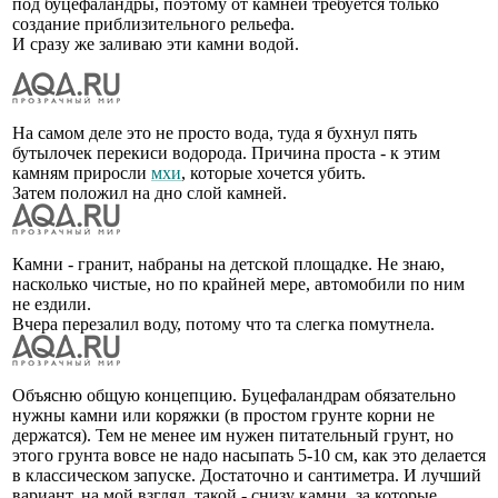
под буцефаландры, поэтому от камней требуется только
создание приблизительного рельефа.
И сразу же заливаю эти камни водой.
На самом деле это не просто вода, туда я бухнул пять
бутылочек перекиси водорода. Причина проста - к этим
камням приросли
мхи
, которые хочется убить.
Затем положил на дно слой камней.
Камни - гранит, набраны на детской площадке. Не знаю,
насколько чистые, но по крайней мере, автомобили по ним
не ездили.
Вчера перезалил воду, потому что та слегка помутнела.
Объясню общую концепцию. Буцефаландрам обязательно
нужны камни или коряжки (в простом грунте корни не
держатся). Тем не менее им нужен питательный грунт, но
этого грунта вовсе не надо насыпать 5-10 см, как это делается
в классическом запуске. Достаточно и сантиметра. И лучший
вариант, на мой взгляд, такой - снизу камни, за которые