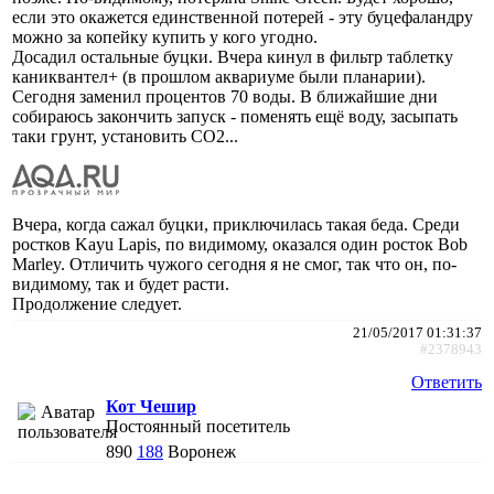
если это окажется единственной потерей - эту буцефаландру
можно за копейку купить у кого угодно.
Досадил остальные буцки. Вчера кинул в фильтр таблетку
каниквантел+ (в прошлом аквариуме были планарии).
Сегодня заменил процентов 70 воды. В ближайшие дни
собираюсь закончить запуск - поменять ещё воду, засыпать
таки грунт, установить СО2...
Вчера, когда сажал буцки, приключилась такая беда. Среди
ростков Kayu Lapis, по видимому, оказался один росток Bob
Marley. Отличить чужого сегодня я не смог, так что он, по-
видимому, так и будет расти.
Продолжение следует.
21/05/2017 01:31:37
#2378943
Ответить
Кот Чешир
Постоянный посетитель
890
188
Воронеж