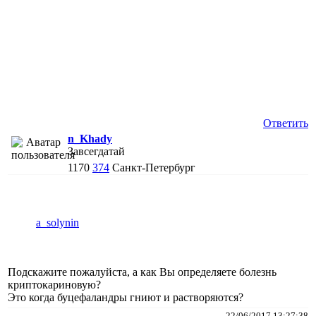
Ответить
n_Khady
Завсегдатай
1170
374
Санкт-Петербург
a_solynin
Подскажите пожалуйста, а как Вы определяете болезнь
криптокариновую?
Это когда буцефаландры гниют и растворяются?
22/06/2017 13:27:38