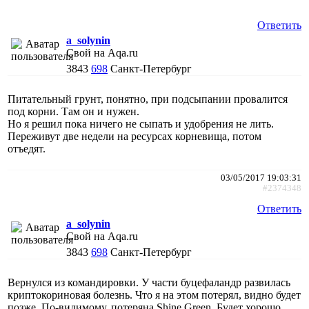
Ответить
a_solynin
Свой на Aqa.ru
3843
698
Санкт-Петербург
Питательный грунт, понятно, при подсыпании провалится
под корни. Там он и нужен.
Но я решил пока ничего не сыпать и удобрения не лить.
Переживут две недели на ресурсах корневища, потом
отъедят.
03/05/2017 19:03:31
#2374348
Ответить
a_solynin
Свой на Aqa.ru
3843
698
Санкт-Петербург
Вернулся из командировки. У части буцефаландр развилась
криптокориновая болезнь. Что я на этом потерял, видно будет
позже. По-видимому, потеряна Shine Green. Будет хорошо,