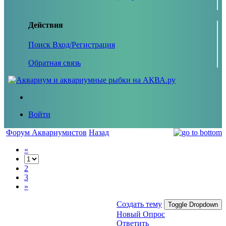
Действия
Поиск
Вход/Регистрация
Обратная связь
Войти
Форум Аквариумистов
Назад
«
2
3
»
Создать тему
Toggle Dropdown
Новый Опрос
Ответить