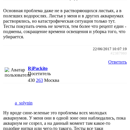
Основная проблема даже не в растворяющихся листьях, а в
полезших водорослях. Листья у меня и в других аквариумах
растворялись, но катастрофическая ситуация только тут.
Тесты покупать очень не хочется, тем более что рецепт един -
подмены, сокращение времени освещения и уборка того, что
убирается.
22/06/2017 10:07:19
#2387980
Ответить
RjPackito
Посетитель
430
263
Москва
a_solynin
Ну вроде сине-зеленые это проблемы всех молодых
аквариумов. У меня они в одной зоне они наблюдались, пока
аквариум не созрел, а на данный момент там какое-то
подобие нитки или чего-то такого. Тесты все таки