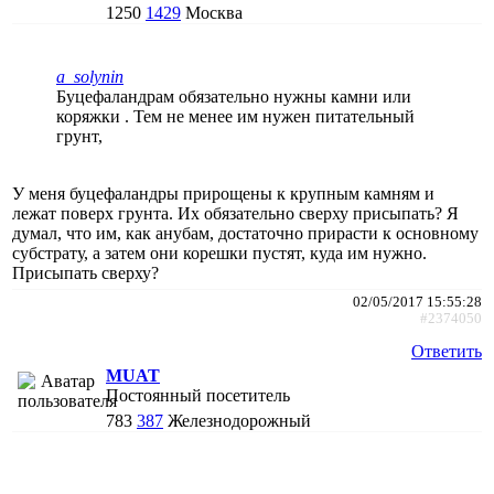
1250
1429
Москва
a_solynin
Буцефаландрам обязательно нужны камни или
коряжки . Тем не менее им нужен питательный
грунт,
У меня буцефаландры прирощены к крупным камням и
лежат поверх грунта. Их обязательно сверху присыпать? Я
думал, что им, как анубам, достаточно прирасти к основному
субстрату, а затем они корешки пустят, куда им нужно.
Присыпать сверху?
02/05/2017 15:55:28
#2374050
Ответить
MUAT
Постоянный посетитель
783
387
Железнодорожный