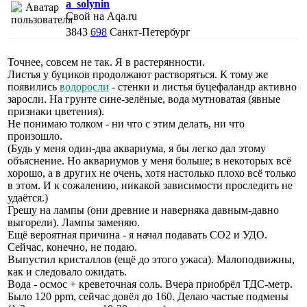
a_solynin
Свой на Aqa.ru
3843
698
Санкт-Петербург
Точнее, совсем не так. Я в растерянности.
Листья у буциков продолжают растворяться. К тому же
появились
водоросли
- стенки и листья буцефаландр активно
заросли. На грунте сине-зелёные, вода мутноватая (явные
признаки цветения).
Не понимаю толком - ни что с этим делать, ни что
произошло.
(Будь у меня один-два аквариума, я бы легко дал этому
объяснение. Но аквариумов у меня больше; в некоторых всё
хорошо, а в других не очень, хотя настолько плохо всё только
в этом. И к сожалению, никакой зависимости проследить не
удаётся.)
Грешу на лампы (они древние и наверняка давным-давно
выгорели). Лампы заменяю.
Ещё вероятная причина - я начал подавать СО2 и УДО.
Сейчас, конечно, не подаю.
Выпустил кристаллов (ещё до этого ужаса). Малоподвижны,
как и следовало ожидать.
Вода - осмос + креветочная соль. Вчера приобрёл ТДС-метр.
Было 120 ppm, сейчас довёл до 160. Делаю частые подмены