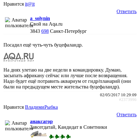
Нравится
it@it
Ответить
a_solynin
Свой на Aqa.ru
3843
698
Санкт-Петербург
Посадил ещё чуть-чуть буцефаландр.
На днях улетаю на две недели в командировку. Думаю,
засыпать африкану сейчас или лучше после возвращения.
Надо будет ещё потравить аквариум от гидр/планарий (они
были на предыдущем месте жительства буцефаландр).
02/05/2017 10:29:09
#2373996
Нравится
ВладимиРыбка
Ответить
анаксагор
Завсегдатай, Кандидат в Советники