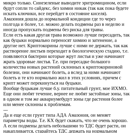
микро только. Синезеленые выводите эритромицином, если
будут сопли то сайдекс, без химии никак (так как пока будете
искать ключики, все перейдет в состояние киселя).
Амазония дошла до нормальной кондиции где то через
полгода и более, т.е. можно делать подмены раз в неделю и
иногда пропускать подмены без риска для травы.
Если есть какая другая трава возможно лучше пересадить, так
как буцыки нормально переносят химию и затенение, а
другие нет. Криптокорины лучше с ними не держать, так как
растворение листьев переходит в биологическую стадию, т.е.
появляются бактерии которые жрут листья и уже начинают
жрать здоровые листья. Т.е. при пересадке большого
количества новых растений склонных к криптокориновой
болезни, они начинают болеть, а вслед за ними начинают
болеть и те кто нормально жил в этих условиях, причем с
крипт может перекинуться на буцыки.
Вообще буцыкам лучше б.у. питательный грунт, мое ИХМО.
Еще они любят течение, вернее не любят застойные зоны, так
в одном и том же аквариумебудут зоны где растения более
или менее склонны к проблемам.
---
Да и еще если грунт типа АДА Амазония, он меняет
параметры воды. Т.е. КХ будет скакать, что не очень хорошо.
А если подмены делать небольшими то ТДС будет расти, он
накапливается, старайтесь ТДС держать на нормальном