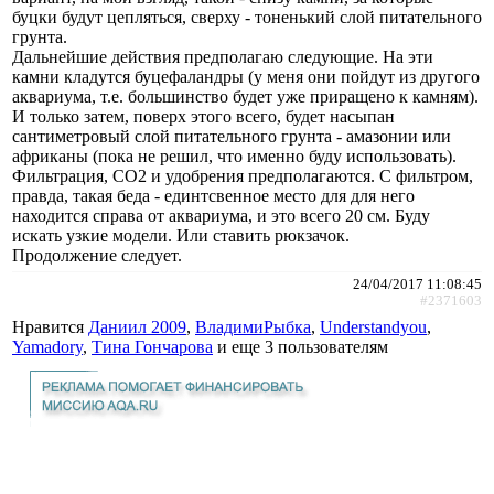
буцки будут цепляться, сверху - тоненький слой питательного
грунта.
Дальнейшие действия предполагаю следующие. На эти
камни кладутся буцефаландры (у меня они пойдут из другого
аквариума, т.е. большинство будет уже приращено к камням).
И только затем, поверх этого всего, будет насыпан
сантиметровый слой питательного грунта - амазонии или
африканы (пока не решил, что именно буду использовать).
Фильтрация, СО2 и удобрения предполагаются. С фильтром,
правда, такая беда - единтсвенное место для для него
находится справа от аквариума, и это всего 20 см. Буду
искать узкие модели. Или ставить рюкзачок.
Продолжение следует.
24/04/2017 11:08:45
#2371603
Нравится
Даниил 2009
,
ВладимиРыбка
,
Understandyou
,
Yamadory
,
Тина Гончарова
и еще
3 пользователям