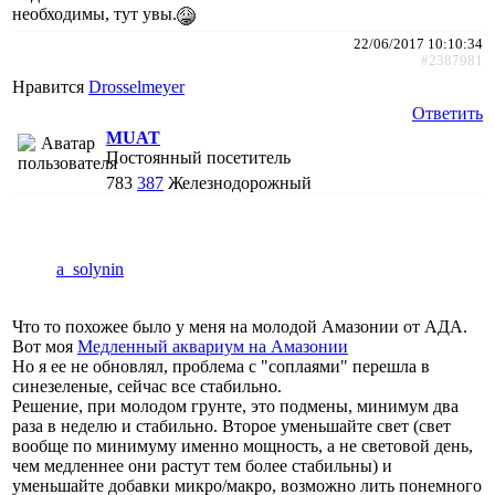
необходимы, тут увы.
22/06/2017 10:10:34
#2387981
Нравится
Drosselmeyer
Ответить
MUAT
Постоянный посетитель
783
387
Железнодорожный
a_solynin
Что то похожее было у меня на молодой Амазонии от АДА.
Вот моя
Медленный аквариум на Амазонии
Но я ее не обновлял, проблема с "соплаями" перешла в
синезеленые, сейчас все стабильно.
Решение, при молодом грунте, это подмены, минимум два
раза в неделю и стабильно. Второе уменьшайте свет (свет
вообще по минимуму именно мощность, а не световой день,
чем медленнее они растут тем более стабильны) и
уменьшайте добавки микро/макро, возможно лить понемного