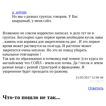
a_solynin
Но мы о разных грунтах говорим. У Вас
кварцевый, у меня сойл.
Возможно не совсем корректно написал. и дело тут не в
грунтах. Бесспорно одно первое время необходим кусок лавы
, камень или коряжка для закрепления на дне . И это первое
время может растянутся на полгода. И растение может
закрепится очень неплохо. Но это не повод убирать
начальное отягощение !
Так как по образованию я почвовед ещё помню )) из курса по
английскому что СОЙЛ - земля или почва. Да ! песок и земля
разные вещи с разной структурой и фракциями. И
укоренение будет проходить по разному.
21/05/2017 12:00:44
#2378979
Ответить
Что-то пошло не так...