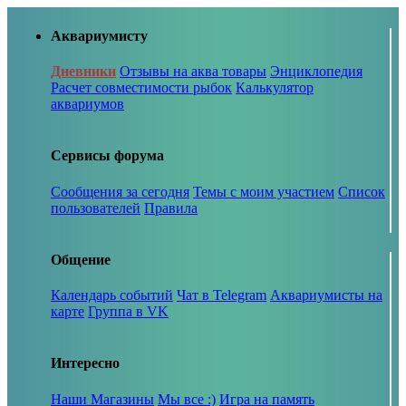
Аквариумисту
Дневники
Отзывы на аква товары
Энциклопедия
Расчет совместимости рыбок
Калькулятор
аквариумов
Сервисы форума
Сообщения за сегодня
Темы с моим участием
Список
пользователей
Правила
Общение
Календарь событий
Чат в Telegram
Аквариумисты на
карте
Группа в VK
Интересно
Наши Магазины
Мы все :)
Игра на память