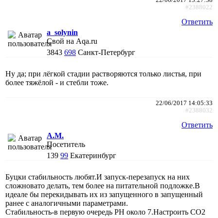
#2388022
Ответить
a_solynin
Свой на Aqa.ru
3843
698
Санкт-Петербург
Ну да; при лёгкой стадии растворяются только листья, при
более тяжёлой - и стебли тоже.
22/06/2017 14:05:33
#2388032
Ответить
A.M.
Посетитель
139
99
Екатеринбург
Буцки стабильность любят.И запуск-перезапуск на них
сложновато делать, тем более на питательной подложке.В
идеале бы перекидывать их из запущенного в запущенный
ранее с аналогичными параметрами.
Стабильность-в первую очередь PH около 7.Настроить СО2