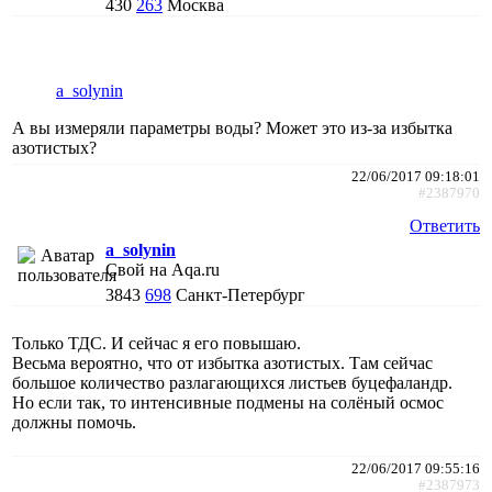
430
263
Москва
a_solynin
А вы измеряли параметры воды? Может это из-за избытка
азотистых?
22/06/2017 09:18:01
#2387970
Ответить
a_solynin
Свой на Aqa.ru
3843
698
Санкт-Петербург
Только ТДС. И сейчас я его повышаю.
Весьма вероятно, что от избытка азотистых. Там сейчас
большое количество разлагающихся листьев буцефаландр.
Но если так, то интенсивные подмены на солёный осмос
должны помочь.
22/06/2017 09:55:16
#2387973