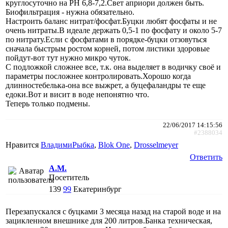
круглосуточно на РН 6,8-7,2.Свет априори должен быть.
Биофильтрация - нужна обязательно.
Настроить баланс нитрат/фосфат.Буцки любят фосфаты и не
очень нитраты.В идеале держать 0,5-1 по фосфату и около 5-7
по нитрату.Если с фосфатами в порядке-буцки отзовуться
сначала быстрым ростом корней, потом листики здоровые
пойдут-вот тут нужно микро чуток.
С подложкой сложнее все, т.к. она выделяет в водичку своё и
параметры посложнее контролировать.Хорошо когда
длинностебелька-она все выжрет, а буцефаландры те еще
едоки.Вот и висит в воде непонятно что.
Теперь только подмены.
22/06/2017 14:15:56
#2388034
Нравится
ВладимиРыбка
,
Blok One
,
Drosselmeyer
Ответить
A.M.
Посетитель
139
99
Екатеринбург
Перезапускался с буцками 3 месяца назад на старой воде и на
зацикленном внешнике для 200 литров.Банка техническая,