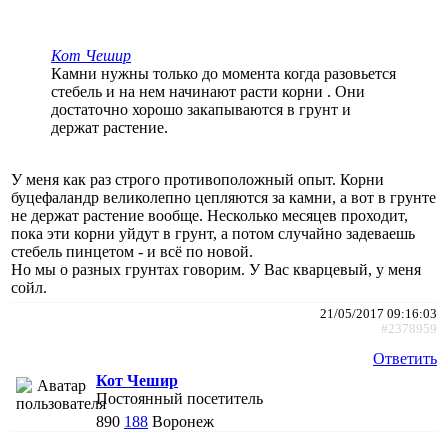
Кот Чешир
Камни нужны только до момента когда разовьется
стебель и на нем начинают расти корни . Они
достаточно хорошо закапываются в грунт и
держат растение.
У меня как раз строго противоположный опыт. Корни
буцефаландр великолепно цепляются за камни, а вот в грунте
не держат растение вообще. Несколько месяцев проходит,
пока эти корни уйдут в грунт, а потом случайно задеваешь
стебель пинцетом - и всё по новой.
Но мы о разных грунтах говорим. У Вас кварцевый, у меня
сойл.
21/05/2017 09:16:03
#2378959
Ответить
Кот Чешир
Постоянный посетитель
890
188
Воронеж