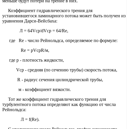
меньше будут потери на трение в них.
Коэффициент гидравлического трения для
установившегося ламинарного потока может быть получен из
уравнения Дарси-Вейсбаха:
Л = 64Vср/dVср = 64/Re,
где Re - число Рейнольдса, определяемое по формуле:
Re = pVсрR/м,
где p - плотность жидкости,
Vср - средняя (по сечению трубы) скорость потока,
R - радиус сечения цилиндрической трубы,
м - коэффициент вязкости.
Тот же коэффициент гидравлического трения для
турбулентного потока определяют как функцию от числа
Рейнольдса:
Л = f(Re).