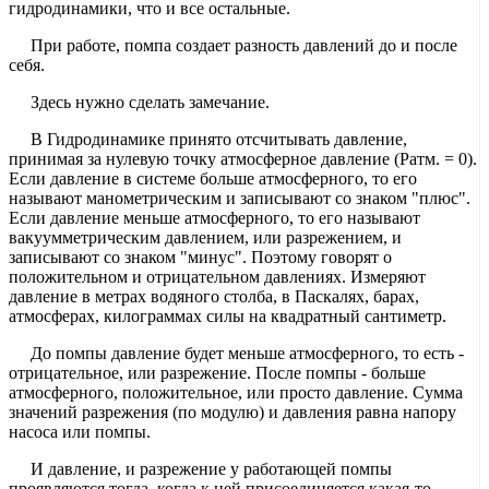
гидродинамики, что и все остальные.
При работе, помпа создает разность давлений до и после
себя.
Здесь нужно сделать замечание.
В Гидродинамике принято отсчитывать давление,
принимая за нулевую точку атмосферное давление (Ратм. = 0).
Если давление в системе больше атмосферного, то его
называют манометрическим и записывают со знаком "плюс".
Если давление меньше атмосферного, то его называют
вакуумметрическим давлением, или разрежением, и
записывают со знаком "минус". Поэтому говорят о
положительном и отрицательном давлениях. Измеряют
давление в метрах водяного столба, в Паскалях, барах,
атмосферах, килограммах силы на квадратный сантиметр.
До помпы давление будет меньше атмосферного, то есть -
отрицательное, или разрежение. После помпы - больше
атмосферного, положительное, или просто давление. Сумма
значений разрежения (по модулю) и давления равна напору
насоса или помпы.
И давление, и разрежение у работающей помпы
проявляются тогда, когда к ней присоединяется какая-то