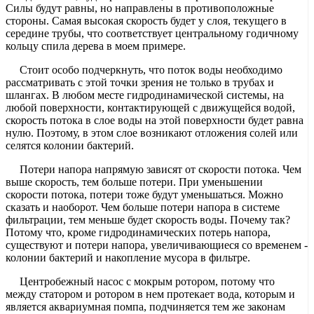
Силы будут равны, но направлены в противоположные
стороны. Самая высокая скорость будет у слоя, текущего в
середине трубы, что соответствует центральному годичному
кольцу спила дерева в моем примере.
Стоит особо подчеркнуть, что поток воды необходимо
рассматривать с этой точки зрения не только в трубах и
шлангах. В любом месте гидродинамической системы, на
любой поверхности, контактирующей с движущейся водой,
скорость потока в слое воды на этой поверхности будет равна
нулю. Поэтому, в этом слое возникают отложения солей или
селятся колонии бактерий.
Потери напора напрямую зависят от скорости потока. Чем
выше скорость, тем больше потери. При уменьшении
скорости потока, потери тоже будут уменьшаться. Можно
сказать и наоборот. Чем больше потери напора в системе
фильтрации, тем меньше будет скорость воды. Почему так?
Потому что, кроме гидродинамических потерь напора,
существуют и потери напора, увеличивающиеся со временем -
колонии бактерий и накопление мусора в фильтре.
Центробежный насос с мокрым ротором, потому что
между статором и ротором в нем протекает вода, которым и
является аквариумная помпа, подчиняется тем же законам