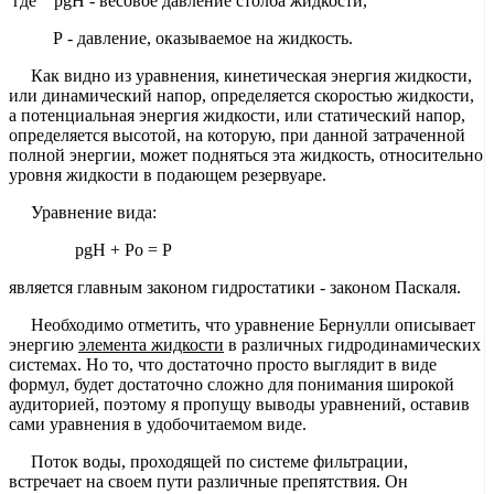
где pgH - весовое давление столба жидкости,
Р - давление, оказываемое на жидкость.
Как видно из уравнения, кинетическая энергия жидкости,
или динамический напор, определяется скоростью жидкости,
а потенциальная энергия жидкости, или статический напор,
определяется высотой, на которую, при данной затраченной
полной энергии, может подняться эта жидкость, относительно
уровня жидкости в подающем резервуаре.
Уравнение вида:
pgH + Pо = Р
является главным законом гидростатики - законом Паскаля.
Необходимо отметить, что уравнение Бернулли описывает
энергию
элемента жидкости
в различных гидродинамических
системах. Но то, что достаточно просто выглядит в виде
формул, будет достаточно сложно для понимания широкой
аудиторией, поэтому я пропущу выводы уравнений, оставив
сами уравнения в удобочитаемом виде.
Поток воды, проходящей по системе фильтрации,
встречает на своем пути различные препятствия. Он