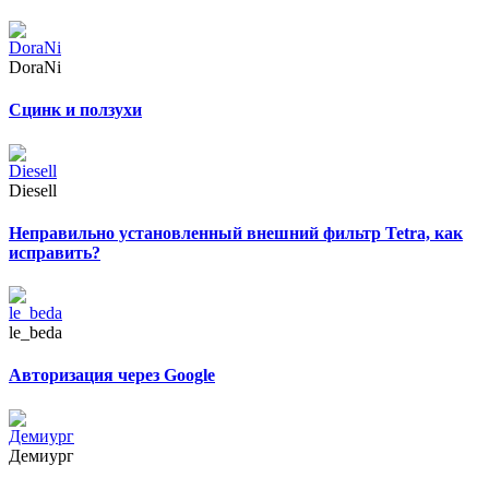
DoraNi
Сцинк и ползухи
Diesell
Неправильно установленный внешний фильтр Tetra, как
исправить?
le_beda
Авторизация через Google
Демиург