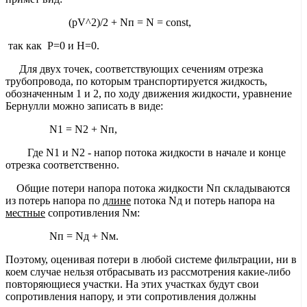
(pV^2)/2 + Nп = N = const,
так как Р=0 и Н=0.
Для двух точек, соответствующих сечениям отрезка
трубопровода, по которым транспортируется жидкость,
обозначенным 1 и 2, по ходу движения жидкости, уравнение
Бернулли можно записать в виде:
N1 = N2 + Nп,
Где N1 и N2 - напор потока жидкости в начале и конце
отрезка соответственно.
Общие потери напора потока жидкости Nп складываются
из потерь напора по
длине
потока Nд и потерь напора на
местные
сопротивления Nм:
Nп = Nд + Nм.
Поэтому, оценивая потери в любой системе фильтрации, ни в
коем случае нельзя отбрасывать из рассмотрения какие-либо
повторяющиеся участки. На этих участках будут свои
сопротивления напору, и эти сопротивления должны