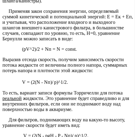
шланга/канистры).
Применяя закон сохранения энергии, определяемый
суммой кинетической и потенциальной энергий: Е = Ек + Еп,
и учитывая, что расположение входного и выходного
шлангов внешнего канистрового фильтра, в большинстве
случаев, совпадают по уровню, то есть, Н=0, уравнение
Бернулли можно записать в виде:
(pV^2)/2 + Nп = N = const.
Выразив отсюда скорость, получим зависимость скорости
потока жидкости от величины полного напора, суммарных
потерь напора и плотности этой жидкости:
V = (2(N - Nп)/
p)^1/2.
То есть, вариант записи формулы Торричелли для потока
реальной
жидкости. Это уравнение будет справедливо и для
внутренних фильтров, если они не поднимают воду над
поверхностью воды в аквариуме.
Для фильтров, поднимающих воду на какую-то высоту,
уравнение скорости будет иметь вид:
V = (2(N - pgH - P - Nп)/ p)^1/2.