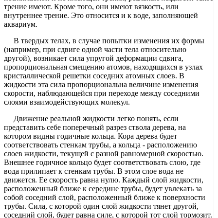
трение имеют. Кроме того, они имеют вязкость, или
внутреннее трение. Это относится и к воде, заполняющей
аквариум.
В твердых телах, в случае попытки изменения их формы
(например, при сдвиге одной части тела относительно
другой), возникает сила упругой деформации сдвига,
пропорциональная смещению атомов, находящихся в узлах
кристаллической решетки соседних атомных слоев. В
жидкости эта сила пропорциональна величине изменения
скорости, наблюдающейся при переходе между соседними
слоями взаимодействующих молекул.
Движение реальной жидкости легко понять, если
представить себе поперечный разрез ствола дерева, на
котором видны годичные кольца. Кора дерева будет
соответствовать стенкам трубы, а кольца - расположению
слоев жидкости, текущей с разной равномерной скоростью.
Внешнее годичное кольцо будет соответствовать слою, где
вода прилипает к стенкам трубы. В этом слое вода не
движется. Ее скорость равна нулю. Каждый слой жидкости,
расположенный ближе к середине трубы, будет увлекать за
собой соседний слой, расположенный ближе к поверхности
трубы. Сила, с которой один слой жидкости тянет другой,
соседний слой, будет равна силе, с которой тот слой тормозит.