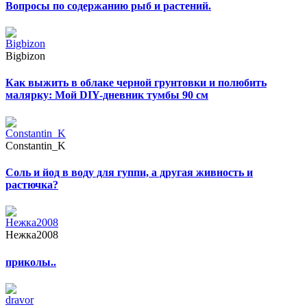
Вопросы по содержанию рыб и растений.
Bigbizon
Как выжить в облаке черной грунтовки и полюбить
малярку: Мой DIY-дневник тумбы 90 см
Constantin_K
Соль и йод в воду для гуппи, а другая живность и
растючка?
Нежка2008
приколы..