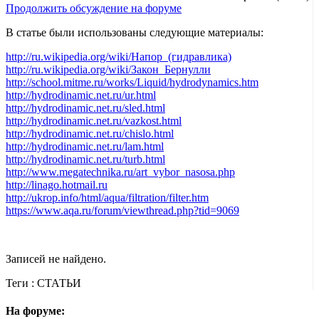
Продолжить обсуждение на форуме
В статье были использованы следующие материалы:
http://ru.wikipedia.org/wiki/Напор_(гидравлика)
http://ru.wikipedia.org/wiki/Закон_Бернулли
http://school.mitme.ru/works/Liquid/hydrodynamics.htm
http://hydrodinamic.net.ru/ur.html
http://hydrodinamic.net.ru/sled.html
http://hydrodinamic.net.ru/vazkost.html
http://hydrodinamic.net.ru/chislo.html
http://hydrodinamic.net.ru/lam.html
http://hydrodinamic.net.ru/turb.html
http://www.megatechnika.ru/art_vybor_nasosa.php
http://linago.hotmail.ru
http://ukrop.info/html/aqua/filtration/filter.htm
https://www.aqa.ru/forum/viewthread.php?tid=9069
Записей не найдено.
Теги :
СТАТЬИ
На форуме: