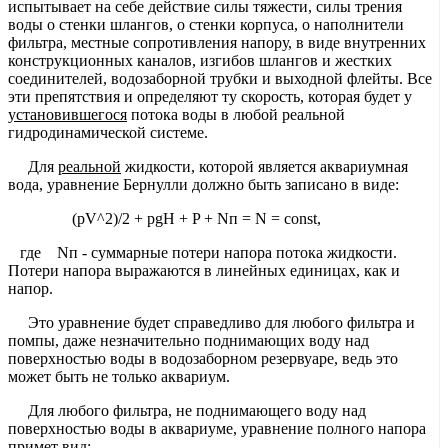
испытывает на себе действие силы тяжести, силы трения
воды о стенки шлангов, о стенки корпуса, о наполнители
фильтра, местные сопротивления напору, в виде внутренних
конструкционных каналов, изгибов шлангов и жестких
соединителей, водозаборной трубки и выходной флейты. Все
эти препятствия и определяют ту скорость, которая будет у
установившегося
потока воды в любой реальной
гидродинамической системе.
Для
реальной
жидкости, которой является аквариумная
вода, уравнение Бернулли должно быть записано в виде:
(pV^2)/2 + pgH + P + Nп = N = const,
где Nп - суммарные потери напора потока жидкости.
Потери напора выражаются в линейных единицах, как и
напор.
Это уравнение будет справедливо для любого фильтра и
помпы, даже незначительно поднимающих воду над
поверхностью воды в водозаборном резервуаре, ведь это
может быть не только аквариум.
Для любого фильтра, не поднимающего воду над
поверхностью воды в аквариуме, уравнение полного напора
примет вид: