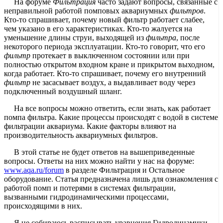
На форуме
Фильтрация
часто задают вопросы, связанные с
неправильной работой помповых аквариумных
фильтров
.
Кто-то спрашивает, почему новый фильтр работает слабее,
чем указано в его характеристиках. Кто-то жалуется на
уменьшение длины струи, выходящей из
фильтра
, после
некоторого периода эксплуатации. Кто-то говорит, что его
фильтр
протекает в выключенном состоянии или при
полностью открытом входном кране и прикрытом выходном,
когда работает. Кто-то спрашивает, почему его внутренний
фильтр
не засасывает воздух, а выдавливает воду через
подключенный воздушный шланг.
На все вопросы можно ответить, если знать, как работает
помпа фильтра. Какие процессы происходят с водой в системе
фильтрации аквариума. Какие факторы влияют на
производительность аквариумных фильтров.
В этой статье не будет ответов на вышеприведенные
вопросы. Ответы на них можно найти у нас на форуме:
www.aqa.ru/forum
в разделе Фильтрация и Остальное
оборудование. Статья предназначена лишь для ознакомления с
работой помп и потерями в системах фильтрации,
вызванными гидродинамическими процессами,
происходящими в них.
Я не собираюсь расписывать уравнения Гидродинамики,