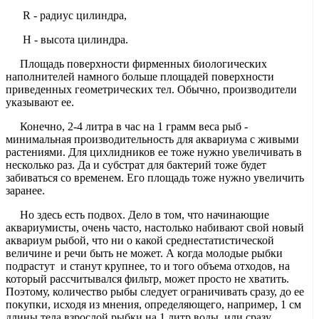
R - радиус цилиндра,
H - высота цилиндра.
Площадь поверхности фирменных биологических
наполнителей намного больше площадей поверхности
приведенных геометрических тел. Обычно, производители
указывают ее.
Конечно, 2-4 литра в час на 1 грамм веса рыб -
минимальная производительность для аквариума с живыми
растениями. Для цихлидников ее тоже нужно увеличивать в
несколько раз. Да и субстрат для бактерий тоже будет
забиваться со временем. Его площадь тоже нужно увеличить
заранее.
Но здесь есть подвох. Дело в том, что начинающие
аквариумисты, очень часто, настолько набивают свой новый
аквариум рыбой, что ни о какой среднестатистической
величине и речи быть не может. А когда молодые рыбки
подрастут и станут крупнее, то и того объема отходов, на
который рассчитывался фильтр, может просто не хватить.
Поэтому, количество рыбы следует ограничивать сразу, до ее
покупки, исходя из мнения, определяющего, например, 1 см
длины тела взрослой рыбки на 1 литр воды, или сразу