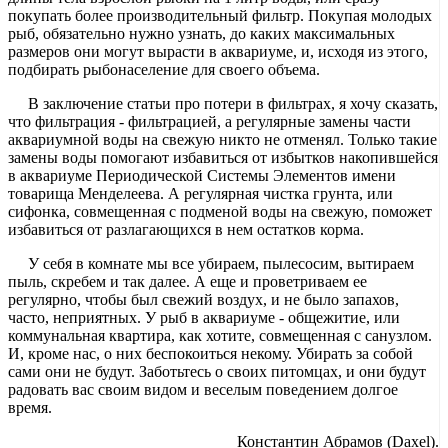
покупать более производительный фильтр. Покупая молодых
рыб, обязательно нужно узнать, до каких максимальных
размеров они могут вырасти в аквариуме, и, исходя из этого,
подбирать рыбонаселение для своего объема.
В заключение статьи про потери в фильтрах, я хочу сказать,
что фильтрация - фильтрацией, а регулярные замены части
аквариумной воды на свежую никто не отменял. Только такие
замены воды помогают избавиться от избытков накопившейся
в аквариуме Периодической Системы Элементов имени
товарища Менделеева. А регулярная чистка грунта, или
сифонка, совмещенная с подменой воды на свежую, поможет
избавиться от разлагающихся в нем остатков корма.
У себя в комнате мы все убираем, пылесосим, вытираем
пыль, скребем и так далее. А еще и проветриваем ее
регулярно, чтобы был свежий воздух, и не было запахов,
часто, неприятных. У рыб в аквариуме - общежитие, или
коммунальная квартира, как хотите, совмещенная с санузлом.
И, кроме нас, о них беспокоиться некому. Убирать за собой
сами они не будут. Заботьтесь о своих питомцах, и они будут
радовать вас своим видом и веселым поведением долгое
время.
Константин Абрамов (Daxel).