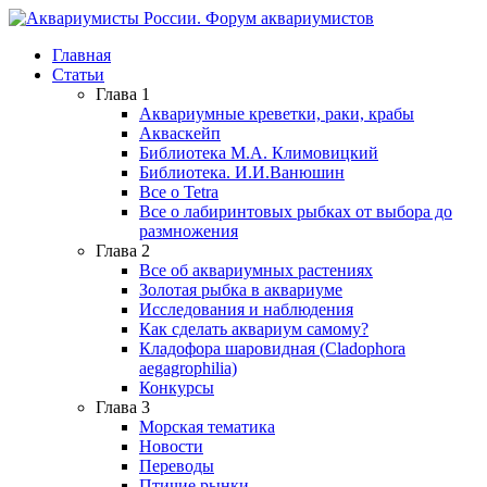
Главная
Статьи
Глава 1
Аквариумные креветки, раки, крабы
Акваскейп
Библиотека М.А. Климовицкий
Библиотека. И.И.Ванюшин
Все о Tetra
Все о лабиринтовых рыбках от выбора до
размножения
Глава 2
Все об аквариумных растениях
Золотая рыбка в аквариуме
Исследования и наблюдения
Как сделать аквариум самому?
Кладофора шаровидная (Cladophora
aegagrophilia)
Конкурсы
Глава 3
Морская тематика
Новости
Переводы
Птичие рынки