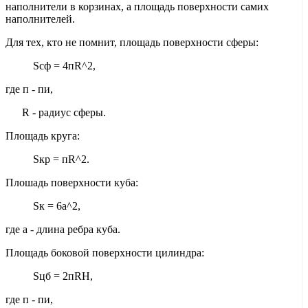
наполнители в корзинах, а площадь поверхности самих
наполнителей.
Для тех, кто не помнит, площадь поверхности сферы:
Sсф = 4пR^2,
где п - пи,
R - радиус сферы.
Площадь круга:
Sкр = пR^2.
Плошадь поверхности куба:
Sк = 6а^2,
где а - длина ребра куба.
Площадь боковой поверхности цилиндра:
Sцб = 2пRH,
где п - пи,