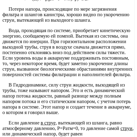
Потери напора, происходящие по мере загрязнения
фильтра и шлангов канистры, хорошо видно по укорочению
струи, вытекающей из выходного шланга.
Вода, проходящая по системе, приобретает кинетическую
энергию, сообщаемую ей помпой. Вытекая из системы, она
движется по инерции. При горизонтальном расположении
выходной трубы, струя в воздухе сначала движется прямо,
постепенно отклоняясь вниз под действием силы тяжести.
Если уровень воды в аквариуме поддерживать постоянным,
то, через некоторое время, будет заметно укорочение длины
струи, вызванное биологическими обрастаниями внутренних
поверхностей системы фильтрации и наполнителей фильтра.
В Гидродинамике, силу струи жидкости, выходящей из
трубы, тоже называют напором. Это и есть динамический
напор потока жидкости, равный разнице между полным
напором потока и его статическим напором, с учетом потерь
напора в системе. Этот напор и создает течение в аквариуме,
о котором я говорил выше.
Если давление
в струе,
вытекающей из шланга, равно
атмосферному давлению, Р=Ратм=0, то давление самой
струи
,
или динамический напор, будет равен