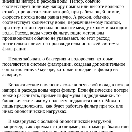
значения напора и расхода воды. Напор, обычно,
соответствует полному напору помпы или высоте водяного
столба, при достижении которой, при работающей помпе,
скорость потока воды равна нулю. А расход, обычно,
соответствует количеству воды, перекачиваемому помпой,
при отсутствии перепада по высоте между входом и выходом
воды. Расход воды через фильтрующие материалы
производители обычно не указывают, но этот расход
значительно влияет на производительность всей системы
фильтрации.
Нельзя забывать о бактериях и водорослях, которые
поселяются в системе фильтрации, создавая дополнительное
сопротивление. О мусоре, который попадает в фильтр из
аквариума.
Биологические изменения тоже вносят свой вклад в потери
напора и расхода воды через фильтр. Если физические потери
можно рассчитать, применяя формулы Гидродинамики, то
биологические такому подсчету поддаются плохо. Можно
лишь предположить, как будет работать фильтр при тех или
иных биологических нагрузках.
В аквариумах с большой биологической нагрузкой,
например, в аквариумах с цихлидами, золотыми рыбками или
черепахами, которые с живыми растениями не дружат,