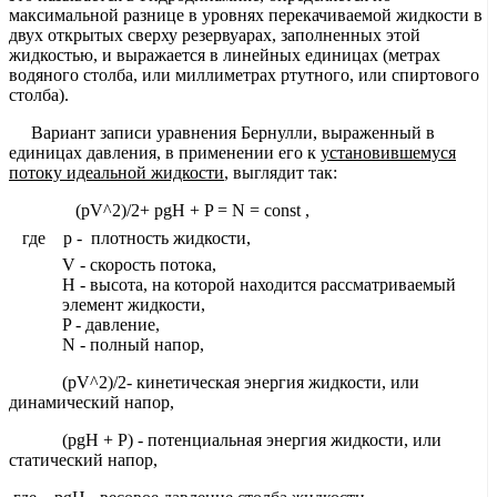
максимальной разнице в уровнях перекачиваемой жидкости в
двух открытых сверху резервуарах, заполненных этой
жидкостью, и выражается в линейных единицах (метрах
водяного столба, или миллиметрах ртутного, или спиртового
столба).
Вариант записи уравнения Бернулли, выраженный в
единицах давления, в применении его к
установившемуся
потоку идеальной жидкости
, выглядит так:
(pV^2)/2+ pgH + P = N = const ,
где p - плотность жидкости,
V - скорость потока,
H - высота, на которой находится рассматриваемый
элемент жидкости,
P - давление,
N - полный напор,
(pV^2)/2- кинетическая энергия жидкости, или
динамический напор,
(pgH + P) - потенциальная энергия жидкости, или
статический напор,