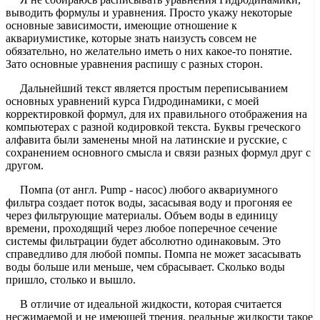
выводить формулы и уравнения. Просто укажу некоторые
основные зависимости, имеющие отношение к
аквариумистике, которые знать наизусть совсем не
обязательно, но желательно иметь о них какое-то понятие.
Зато основные уравнения распишу с разных сторон.
Дальнейший текст является простым переписыванием
основных уравнений курса Гидродинамики, с моей
корректировкой формул, для их правильного отображения на
компьютерах с разной кодировкой текста. Буквы греческого
алфавита были заменены мной на латинские и русские, с
сохранением основного смысла и связи разных формул друг с
другом.
Помпа (от англ. Pump - насос) любого аквариумного
фильтра создает поток воды, засасывая воду и прогоняя ее
через фильтрующие материалы. Объем воды в единицу
времени, проходящий через любое поперечное сечение
системы фильтрации будет абсолютно одинаковым. Это
справедливо для любой помпы. Помпа не может засасывать
воды больше или меньше, чем сбрасывает. Сколько воды
пришло, столько и вышло.
В отличие от идеальной жидкости, которая считается
несжимаемой и не имеющей трения, реальные жидкости такое