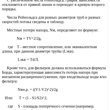
С увеличением числа Рейнольдса, график зависимости
отклоняется от прямой линии и переходит в кривую второго
порядка.
Числа Рейнольдса для разных диаметров труб и разных
скоростей потока сведены в таблицу.
Местные потери напора, Nм, определяют по формуле:
Nм = TV^2/2g,
где T - местное сопротивление, или эквивалентная
длина, при данном диаметре трубы (Lэкв).
Lэкв = Td/Л.
Кроме того, для фильтров должна использоваться формула
Борда, характеризующая зависимость потерь напора при
внезапном расширении/сужении, при входе/выходе воды в/из
фильтр/а:
Nвн.р. = ((V1-V2)^2)/2g
Или: T = (1 - S1/S2)^2,
где S - площадь поперечного сечения (например,