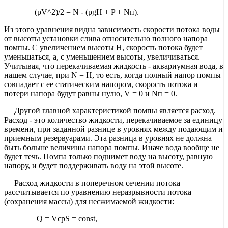
(pV^2)/2 = N - (pgH + P + Nп).
Из этого уравнения видна зависимость скорости потока воды
от высоты установки слива относительно полного напора
помпы. С увеличением высоты Н, скорость потока будет
уменьшаться, а, с уменьшением высоты, увеличиваться.
Учитывая, что перекачиваемая жидкость - аквариумная вода, в
нашем случае, при N = H, то есть, когда полный напор помпы
совпадает с ее статическим напором, скорость потока и
потери напора будут равны нулю, V = 0 и Nп = 0.
Другой главной характеристикой помпы является расход.
Расход - это количество жидкости, перекачиваемое за единицу
времени, при заданной разнице в уровнях между подающим и
приемным резервуарами. Эта разница в уровнях не должна
быть больше величины напора помпы. Иначе вода вообще не
будет течь. Помпа только поднимет воду на высоту, равную
напору, и будет поддерживать воду на этой высоте.
Расход жидкости в поперечном сечении потока
рассчитывается по уравнению неразрывности потока
(сохранения массы) для несжимаемой жидкости:
Q = VсрS = const,