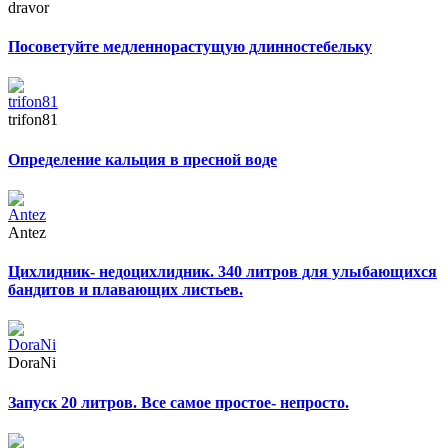
dravor
Посоветуйте медленнорастущую длинностебельку
trifon81
Определение кальция в пресной воде
Antez
Цихлидник- недоцихлидник. 340 литров для улыбающихся
бандитов и плавающих листьев.
DoraNi
Запуск 20 литров. Все самое простое- непросто.