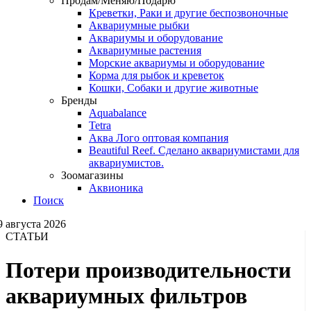
Продам/Меняю/Подарю
Креветки, Раки и другие беспозвоночные
Аквариумные рыбки
Аквариумы и оборудование
Аквариумные растения
Морские аквариумы и оборудование
Корма для рыбок и креветок
Кошки, Собаки и другие животные
Бренды
Aquabalance
Tetra
Аква Лого оптовая компания
Beautiful Reef. Сделано аквариумистами для
аквариумистов.
Зоомагазины
Аквионика
Поиск
9 августа 2026
СТАТЬИ
Потери производительности
аквариумных фильтров