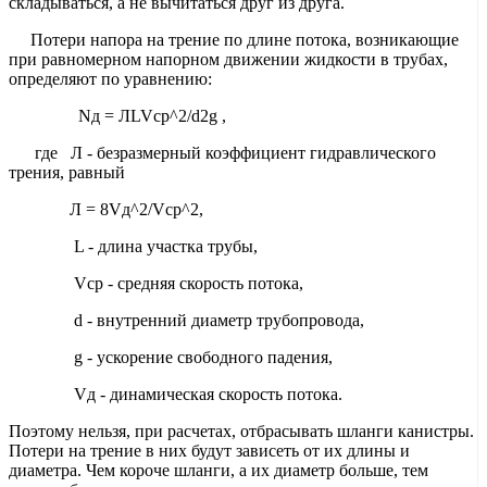
складываться, а не вычитаться друг из друга.
Потери напора на трение по длине потока, возникающие
при равномерном напорном движении жидкости в трубах,
определяют по уравнению:
Nд = ЛLVср^2/d2g ,
где Л - безразмерный коэффициент гидравлического
трения, равный
Л = 8Vд^2/Vср^2,
L - длина участка трубы,
Vср - средняя скорость потока,
d - внутренний диаметр трубопровода,
g - ускорение свободного падения,
Vд - динамическая скорость потока.
Поэтому нельзя, при расчетах, отбрасывать шланги канистры.
Потери на трение в них будут зависеть от их длины и
диаметра. Чем короче шланги, а их диаметр больше, тем