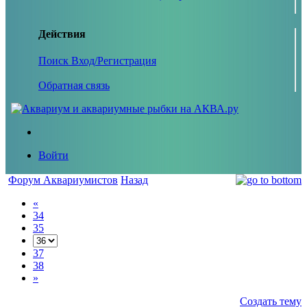
Действия
Поиск
Вход/Регистрация
Обратная связь
Войти
Форум Аквариумистов
Назад
«
34
35
37
38
»
Создать тему