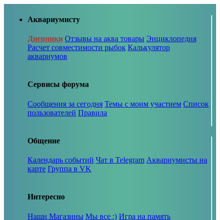
Аквариумисту
Дневники
Отзывы на аква товары
Энциклопедия
Расчет совместимости рыбок
Калькулятор
аквариумов
Сервисы форума
Сообщения за сегодня
Темы с моим участием
Список
пользователей
Правила
Общение
Календарь событий
Чат в Telegram
Аквариумисты на
карте
Группа в VK
Интересно
Наши Магазины
Мы все :)
Игра на память