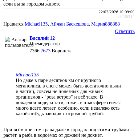
если вы за городом живете.
22/02/2026 10:09:00
#3236214
Нравится
Michael135
,
Айжан Баекешова
,
Мария888888
Ответить
Василий 12
Премодератор
7366
7673
Воронеж
Michael135
Но даже в паре десятков км от крупного
мегаполиса, в снеге может быть достаточно пыли
и частиц, совсем не полезных для живых
организмов - "роза ветров" и всё такое. В
дождевой воде, кстати, тоже - в атмосфере сейчас
много всего летает, особенно, если недалеко есть
какой-нибудь заводик с огромной трубой.
При всём при том трава даже в городах под этими трубами
растёт, а рыба в водоёмах от дождей не дохнет.