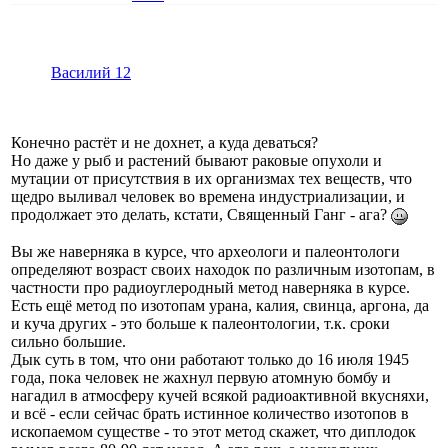
Василий 12
Конечно растёт и не дохнет, а куда деваться?
Но даже у рыб и растений бывают раковые опухоли и
мутации от присутствия в их организмах тех веществ, что
щедро выливал человек во времена индустриализации, и
продолжает это делать, кстати, Священный Ганг - ага?
Вы же наверняка в курсе, что археологи и палеонтологи
определяют возраст своих находок по различным изотопам, в
частности про радиоуглеродный метод наверняка в курсе.
Есть ещё метод по изотопам урана, калия, свинца, аргона, да
и куча других - это больше к палеонтологии, т.к. сроки
сильно большие.
Дык суть в том, что они работают только до 16 июля 1945
года, пока человек не жахнул первую атомную бомбу и
нагадил в атмосферу кучей всякой радиоактивной вкусняхи,
и всё - если сейчас брать истинное количество изотопов в
ископаемом существе - то этот метод скажет, что диплодок