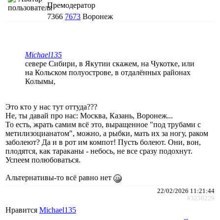
Премодератор
7366
7673
Воронеж
Michael135
севере Сибири, в Якутии скажем, на Чукотке, или
на Кольском полуострове, в отдалённых районах
Колымы,
Это кто у нас тут оттуда???
Не, ты давай про нас: Москва, Казань, Воронеж...
То есть, жрать самим всё это, выращенное "под трубами с
метилизоцианатом", можно, а рыбки, мать их за ногу, раком
заболеют? Да и в рот им компот! Пусть болеют. Они, вон,
плодятся, как тараканы - небось, не все сразу подохнут.
Успеем полюбоваться.
Альтернативы-то всё равно нет
22/02/2026 11:21:44
#3236229
Нравится
Michael135