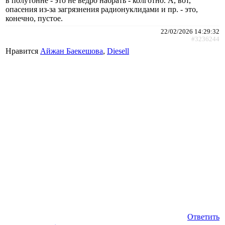
в полутонне - это не ведро набрать - колготно. А, вот,
опасения из-за загрязнения радионуклидами и пр. - это,
конечно, пустое.
22/02/2026 14:29:32
#3236244
Нравится
Айжан Баекешова
,
Diesell
Ответить