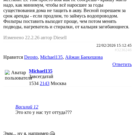
надо, как минимум, чтобы всё наросшее за годы
существования дома не тащить в акву. Весной порешаем за
срок аренды - если продлим, то займусь водопроводом.
Фильтры поставить выходит проще, чем потом менять
подводы, нагреватель и стиралки, от кальция загибающиеся.
Изменено 22.2.26 автор Diesell
22/02/2026 15:12:45
#3236246
Нравится
Deosto
,
Michael135
,
Айжан Баекешова
Ответить
Michael135
Завсегдатай
1534
2143
Москва
Василий 12
Это кто у нас тут оттуда???
Эмм... ну я, например