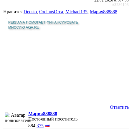
22/02/2026 07:07:53
#3236193
Нравится
Deosto
,
ОrcinusОrca
,
Michael135
,
Мария888888
Ответить
Мария888888
Постоянный посетитель
884
375