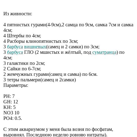
Из живности:
4 пятнистых гурами(4-9см),2 самца по 9см, самка 7см и самка
4см;
4 Штербы по 4см;
4 Расборы клинопятнистых по 3см;
3
барбуса
вишневых
(самец и 2 самки) по 3см;
3
барбуса
ГЛО (2 мшистых и жёлтый, под
суматранца
) по
4см;
3 галактики по 2см;
2 Сайки по 6-7см;
2 жемчужных гурами(самец и самка) по 6см.
3 тетры пальмери(самец и 2самки)
Параметры:
РН: 7
GH: 12
KH: 5
NO3 10
PO4: 0.5.
С этим аквариумом у меня была возня по фосфатам,
выровнял. Последнюю неделю ровняю нитраты).