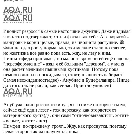
Иволист разросся в самые настоящие джунгли. Даже видимая
часть это подтверждает, хоть и фотки так себе. А за корягой -
мангровые корни целые, правда, из иволиста растущие. 😄
Флиппер дал росту нормально, эхи мелкие стали позеленее,
но желтизна всё равно пока есть, жду, не лезу к ним.
Пиннатифида принялась, но малость времени ей ещё надо на
"переоформление" - взял я её большим "деревом", а у меня
она растёт мелкими пышными кустиками. Потому пока
немного листьев поскидывала, стоит, пышность набирает.
Самая неожиданность(две) - Анубиас и Буцефаландра. Нигде
до этого так не росли, как сейчас. Приятно удивлён)
Ануб уже один росток откинул, я его ниже по коряге ткнул,
сейчас ещё один лезет - тож пересажу, как оторвется от
материнского куста(да, они сами "отпочковываются", хотите
- верьте, хотите - нет).
Нимфеи, по-прежнему, троят... Жду, как проснутся, поэтому
левая сторона аквы полупустая пока.