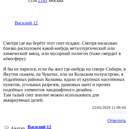
1534
2143
Москва
Василий 12
Смотря где вы берёте этот снег/осадки. Смотря насколько
близко расположен какой-нибудь металлургический или
химический завод, или мусорный полигон (тоже смердит в
атмосферу).
Я бы не парился, если бы жил где-нибудь на севере Сибири, в
Якутии скажем, на Чукотке, или на Кольском полуострове, в
отдалённых районах Колымы, вдали от крупных населённых
пунктов, угольных разрезов, урановых шахт и прочих
подобных элементов ландшафтного дизайна.
Там талый снег вполне можно использовать для
аквариумных целей.
22/02/2026 11:09:04
#3236228
Ответить
Василий 12