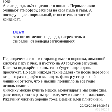
воде.
А если дождь льёт неделю - то вполне. Первые ливни
очищают атмосферу, забирая на себя пыль и газы. А
последующие - нормальный, относительно чистый
конденсат.
Diesell
чем потом менять подводы, нагреватель и
стиралки, от кальция загибающиеся.
Периодически сыпь в стиралку, вместо порошка, лимонной
кислоты пару пачек, и пустую на 90 градусов запускай.
Кислота подожрёт накипь, тэны будут чище и дольше
прослужат. Но если никогда так не делал - то после первого и
второго раза придётся вычищать фильтр у стиральной
машинки от того, что в накипи прилипло за все годы
использования.
Лимонку можно купить мешок, моногидрат в магазине хим.
реактивов, стоит в разы дешевле, чем в пакетах в магазине.
Ржавчину чистить хорошо тоже, цемент, клей плиточный.
22/02/2026 16:30:51
#3236258