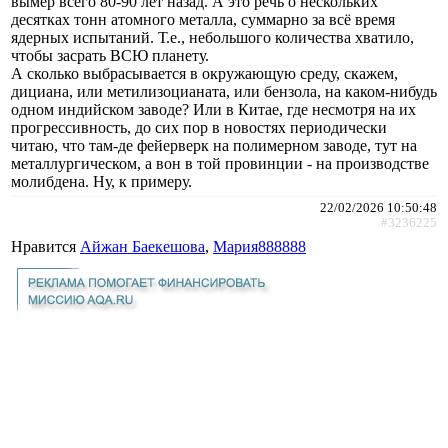
вымер всего 80-90 лет назад. А это речь о нескольких
десятках тонн атомного металла, суммарно за всё время
ядерных испытаний. Т.е., небольшого количества хватило,
чтобы засрать ВСЮ планету.
А сколько выбрасывается в окружающую среду, скажем,
дициана, или метилизоцианата, или бензола, на каком-нибудь
одном индийском заводе? Или в Китае, где несмотря на их
прогрессивность, до сих пор в новостях периодически
читаю, что там-де фейерверк на полимерном заводе, тут на
металлургическом, а вон в той провинции - на производстве
молибдена. Ну, к примеру.
22/02/2026 10:50:48
#3236225
Нравится
Айжан Баекешова
,
Мария888888