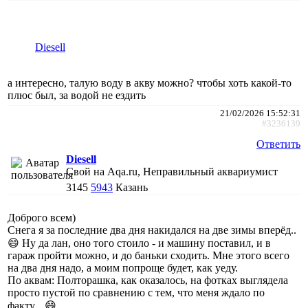
Diesell
а интересно, талую воду в акву можно? чтобы хоть какой-то
плюс был, за водой не ездить
21/02/2026 15:52:31
#3236139
Ответить
Diesell
Свой на Aqa.ru, Неправильный аквариумист
3145
5943
Казань
Доброго всем)
Снега я за последние два дня накидался на две зимы вперёд..
😄 Ну да лан, оно того стоило - и машину поставил, и в
гараж пройти можно, и до баньки сходить. Мне этого всего
на два дня надо, а моим попроще будет, как уеду.
По аквам: Полторашка, как оказалось, на фотках выглядела
просто пустой по сравнению с тем, что меня ждало по
факту... 😄