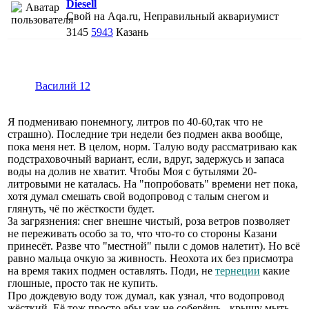
Diesell
Свой на Aqa.ru, Неправильный аквариумист
3145
5943
Казань
Василий 12
Я подмениваю понемногу, литров по 40-60,так что не
страшно). Последние три недели без подмен аква вообще,
пока меня нет. В целом, норм. Талую воду рассматриваю как
подстраховочный вариант, если, вдруг, задержусь и запаса
воды на долив не хватит. Чтобы Моя с бутылями 20-
литровыми не каталась. На "попробовать" времени нет пока,
хотя думал смешать свой водопровод с талым снегом и
глянуть, чё по жёсткости будет.
За загрязнения: снег внешне чистый, роза ветров позволяет
не переживать особо за то, что что-то со стороны Казани
принесёт. Разве что "местной" пыли с домов налетит). Но всё
равно мальца очкую за живность. Неохота их без присмотра
на время таких подмен оставлять. Поди, не
тернеции
какие
глошные, просто так не купить.
Про дождевую воду тож думал, как узнал, что водопровод
жёсткий. Её тож просто абы как не соберёшь - крышу мыть