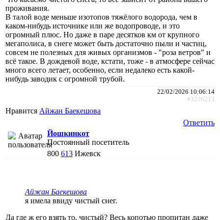
проживания.
В талой воде меньше изотопов тяжёлого водорода, чем в
каком-нибудь источнике или же водопроводе, и это
огромный плюс. Но даже в паре десятков км от крупного
мегаполиса, в снеге может быть достаточно пыли и частиц,
совсем не полезных для живых организмов - "роза ветров" и
всё такое. В дождевой воде, кстати, тоже - в атмосфере сейчас
много всего летает, особенно, если недалеко есть какой-
нибудь заводик с огромной трубой.
22/02/2026 10:06:14
#3236213
Нравится
Айжан Баекешова
Ответить
Йошкинкот
Постоянный посетитель
800
613
Ижевск
Айжан Баекешова
я имела ввиду чистый снег.
Да где ж его взять то, чистый? Весь копотью пропитан даже