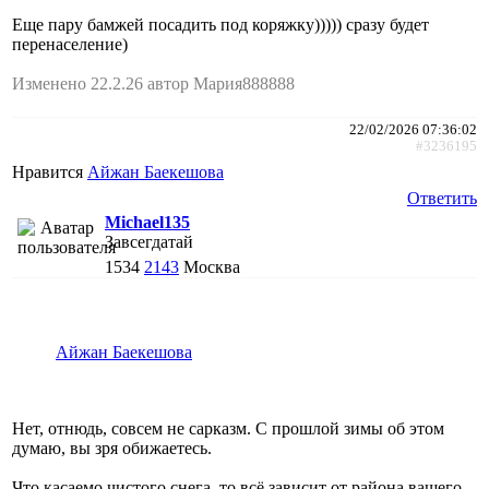
Еще пару бамжей посадить под коряжку))))) сразу будет
перенаселение)
Изменено 22.2.26 автор Мария888888
22/02/2026 07:36:02
#3236195
Нравится
Айжан Баекешова
Ответить
Michael135
Завсегдатай
1534
2143
Москва
Айжан Баекешова
Нет, отнюдь, совсем не сарказм. С прошлой зимы об этом
думаю, вы зря обижаетесь.
Что касаемо чистого снега, то всё зависит от района вашего