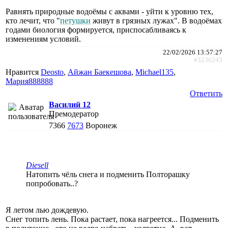
Равнять природные водоёмы с аквами - уйти к уровню тех,
кто лечит, что "
петушки
живут в грязных лужах". В водоёмах
годами биология формируется, приспосабливаясь к
изменениям условий.
22/02/2026 13:57:27
#3236243
Нравится
Deosto
,
Айжан Баекешова
,
Michael135
,
Мария888888
Ответить
Василий 12
Премодератор
7366
7673
Воронеж
Diesell
Натопить чёль снега и подменить Полторашку
попробовать..?
Я летом лью дождевую.
Снег топить лень. Пока растает, пока нагреется... Подменить