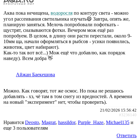
Аква пока нечищена,
водоросля
по контуру света - можно
угол рассеивания светильника изучать😄 Завтра, опять же,
планирую заняться. Мелочь попробовали пофоткать -
щустрят, сиазываются фотки. Вечером мож ещё раз
попробуем. В целом, в длину они расти перестали, около 9-
10мм ща, начали оформляться в рыбсов - усики появились,
животик, цвет набирают).
Как-то так вот всё...) Мож ещё что добавлю, как порядок
наведу). Всем добра 👋
Айжан Баекешова
Можно. Как говорят, тот же осмос. Но пока не решаюсь
добавлять - хз, чё там в том снегу из вредностей. А времени
на новый "эксперимент" нет, чтобы проверить).
21/02/2026 15:56:42
#3236140
Нравится
Deosto
,
Magrat
,
hassildor
,
Purple_Haze
,
Michael135
и
еще
3 пользователям
Ответить