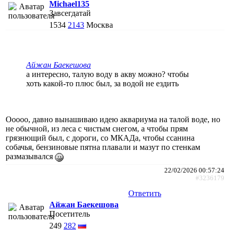
Michael135
Завсегдатай
1534
2143
Москва
Айжан Баекешова
а интересно, талую воду в акву можно? чтобы
хоть какой-то плюс был, за водой не ездить
Ооооо, давно вынашиваю идею аквариума на талой воде, но
не обычной, из леса с чистым снегом, а чтобы прям
грязнющий был, с дороги, со МКАДа, чтобы ссанина
собачья, бензиновые пятна плавали и мазут по стенкам
размазывался
22/02/2026 00:57:24
#3236179
Ответить
Айжан Баекешова
Посетитель
249
282