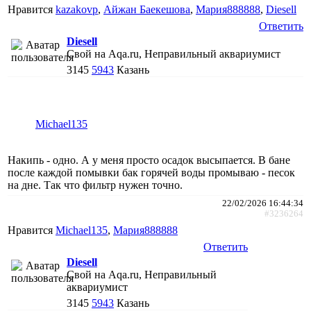
Нравится
kazakovp
,
Айжан Баекешова
,
Мария888888
,
Diesell
Ответить
Diesell
Свой на Aqa.ru, Неправильный аквариумист
3145
5943
Казань
Michael135
Накипь - одно. А у меня просто осадок высыпается. В бане
после каждой помывки бак горячей воды промываю - песок
на дне. Так что фильтр нужен точно.
22/02/2026 16:44:34
#3236264
Нравится
Michael135
,
Мария888888
Ответить
Diesell
Свой на Aqa.ru, Неправильный
аквариумист
3145
5943
Казань