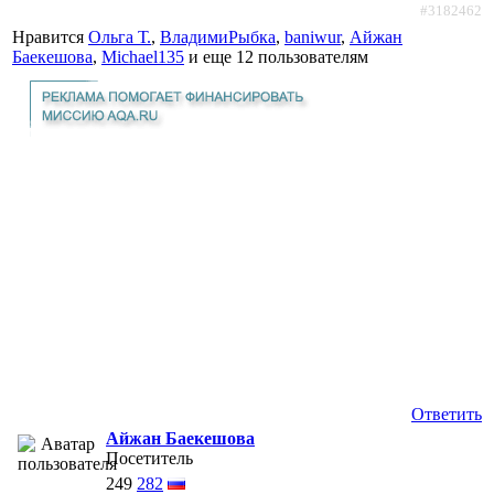
#3182462
Нравится
Ольга Т.
,
ВладимиРыбка
,
baniwur
,
Айжан
Баекешова
,
Michael135
и еще
12 пользователям
Ответить
Айжан Баекешова
Посетитель
249
282