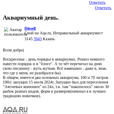
Ответить
Ответить
Аквариумный день.
Diesell
Свой на Aqa.ru, Неправильный аквариумист
3145
5943
Казань
Всем добра)
Воскресенье - день порядка в аквариумах. Решил немного
навести порядок и в "блоге". А то чёт перечитал на днях
свою писанину - жуть жуткая. Всё намешано - даже я, зная,
что где у меня, не разобрался бы).
В общем, имеется два основных аквариума, 100 и 70 литров.
100л: запущен 15 июля 2024г. Запущен был для переселения
"Авгиевых конюшен" из 24л, т.к. там "накопилось" около 30
рыбок разных видов, форм и размеров(начинал я в лучших
традициях новичков).