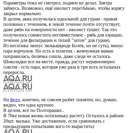
Параметры пока не смотрел, подмен не делал. Завтра
займусь. Возможно, ещё иволист перетЫкаю, чтобы корягу
закрыл нормально.
В целом, аква получилась идеальной для гурам - правая
половина с течением, в левой течение почти отсутствует,
даже ряби на поверхности нет - иволист тушит. Так что
получилось совместить несовместимое - рябь для аэрации,
течение для фильтрации и тихий "затон" для гурам).
Из негатива: минус лялька(вроде Болек, но не суть), минус
пара ворчунов. Но есть и позитив - жемчужная маман
поправилась, болячка сошла, даже следа не осталось.
Шоколадки все на месте, правда, растут неравномерно
совсем - есть пара, которая уже раза в три всех остальных
переросла.
На
фото
, конечно, не совсем разбег понятен, но, думаю,
видно, что одна крупнее.
В целом, всё по Полторашке..
В 70ке новая жизнь потихоньку растет). Осталось в районе
20шт. малька. Уже достижение, если сравнивать с
предыдущим попытками кого-то вырастить)