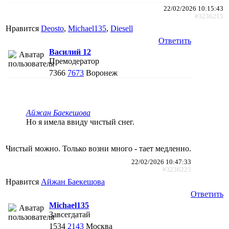
22/02/2026 10:15:43
#3236215
Нравится
Deosto
,
Michael135
,
Diesell
Ответить
Василий 12
Премодератор
7366
7673
Воронеж
Айжан Баекешова
Но я имела ввиду чистый снег.
Чистый можно. Только возни много - тает медленно.
22/02/2026 10:47:33
#3236223
Нравится
Айжан Баекешова
Ответить
Michael135
Завсегдатай
1534
2143
Москва