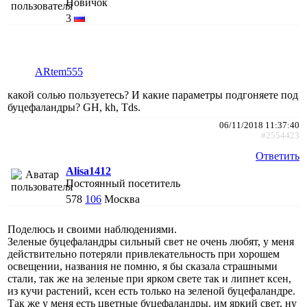
Новичок
3
ARtem555
какой солью пользуетесь? И какие параметры подгоняете под
буцефаландры? GH, kh, Tds.
06/11/2018 11:37:40
#2554423
Ответить
Alisa1412
Постоянный посетитель
578
106
Москва
Поделюсь и своими наблюдениями.
Зеленые буцефаландры сильный свет не очень любят, у меня
действительно потеряли привлекательность при хорошем
освещении, названия не помню, я бы сказала страшными
стали, так же на зеленые при ярком свете так и липнет ксен,
из кучи растений, ксен есть только на зеленой буцефаландре.
Так же у меня есть цветные буцефаландры, им яркий свет, ну