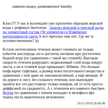
навеяло видео, размещенное lonelity
Класс!!! У нас в коллекции уже прилично образцов морской
воды с рифовых биотопов -
Анализ морской и пресной воды
на элементный состав (59 элементов) и Измерение
интенсивности света
А вот пресных еще нет. Где же те
путешественники? )))
Кстати интенсивное течение может означать не только
избыток кислорода, но и достаток питания при достаточно
бедной воде (по сравнению с такой же стоячей). Высокая
скорость течения разрушает, недвижимый слой воды вокруг
листа, а он в стоячей воде превышает 300мкм. Это больше
инфузории туфельки, а размер иона питательного вещества в
сравнении с ней даже не наномасштабный, а еще меньше. И
по дороге в лист, без сильного течения, ион вынужден
пройти все это расстояние только пешком, ой то есть просто
диффузией по градиенту). А с течением все намного быстрее.
Фотон
по сравнению с ионом попадает в мезофилл (ф/с
ткань) листа практически мгновенно.
16/11/2018 20:06:06
#2559919