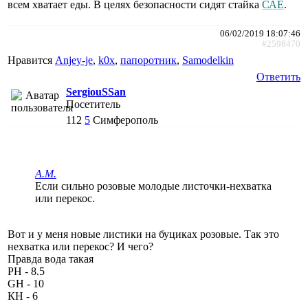
всем хватает еды. В целях безопасности сидят стайка
САЕ
.
06/02/2019 18:07:46
#2598470
Нравится
Anjey-je
,
k0x
,
папоротник
,
Samodelkin
Ответить
SergiouSSan
Посетитель
112
5
Симферополь
A.M.
Если сильно розовые молодые листочки-нехватка
или перекос.
Вот и у меня новые листики на буциках розовые. Так это
нехватка или перекос? И чего?
Правда вода такая
РН - 8.5
GH - 10
КН - 6