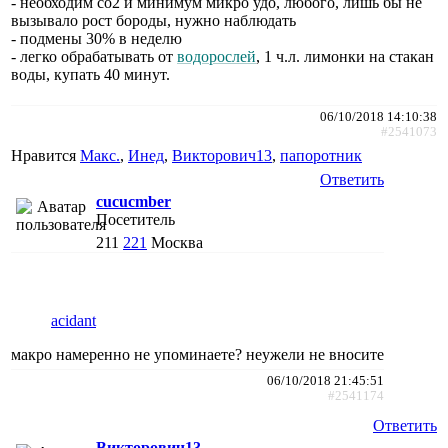
- необходим со2 и минимум микро удо, любого, лишь бы не
вызывало рост бороды, нужно наблюдать
- подмены 30% в неделю
- легко обрабатывать от
водорослей
, 1 ч.л. лимонки на стакан
воды, купать 40 минут.
06/10/2018 14:10:38
#2541073
Нравится
Макс.
,
Инед
,
Викторович13
,
папоротник
Ответить
cucucmber
Посетитель
211
221
Москва
acidant
макро намеренно не упоминаете? неужели не вносите
06/10/2018 21:45:51
#2541174
Ответить
Викторович13