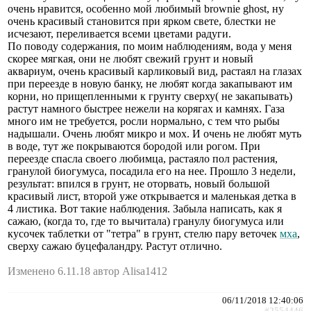
очень нравится, особенно мой любимый brownie ghost, ну
очень красивый становится при ярком свете, блестки не
исчезают, переливается всеми цветами радуги.
По поводу содержания, по моим наблюдениям, вода у меня
скорее мягкая, они не любят свежий грунт и новый
аквариум, очень красивый карликовый вид, растаял на глазах
при переезде в новую банку, не любят когда закапывают им
корни, но прищепленными к грунту сверху( не закапывать)
растут намного быстрее нежели на корягах и камнях. Газа
много им не требуется, росли нормально, с тем что рыбы
надышали. Очень любят микро и мох. И очень не любят муть
в воде, тут же покрываются бородой или рогом. При
переезде спасла своего любимца, растаяло пол растения,
гранулой биогумуса, посадила его на нее. Прошло 3 недели,
результат: впился в грунт, не оторвать, новый большой
красивый лист, второй уже открывается и маленькая детка в
4 листика. Вот такие наблюдения. Забыла написать, как я
сажаю, (когда то, где то вычитала) гранулу биогумуса или
кусочек таблетки от "тетра" в грунт, стелю пару веточек
мха
,
сверху сажаю буцефаландру. Растут отлично.
Изменено 6.11.18 автор Alisa1412
06/11/2018 12:40:06
#2554446