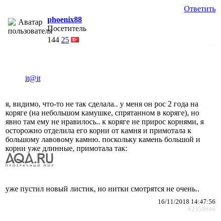
Ответить
phoenix88
Посетитель
144
25
it@it
я, видимо, что-то не так сделала.. у меня он рос 2 года на
коряге (на небольшом камушке, спрятанном в коряге), но
явно там ему не нравилось.. к коряге не прирос корнями, я
осторожно отделила его корни от камня и примотала к
большому лавовому камню. поскольку камень большой и
корни уже длинные, примотала так:
уже пустил новый листик, но нитки смотрятся не очень..
16/11/2018 14:47:56
#2559646