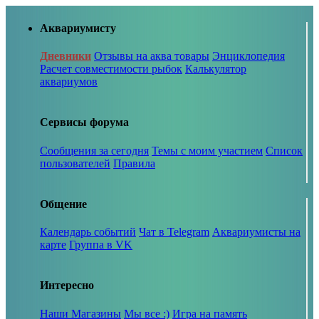
Аквариумисту
Дневники
Отзывы на аква товары
Энциклопедия
Расчет совместимости рыбок
Калькулятор
аквариумов
Сервисы форума
Сообщения за сегодня
Темы с моим участием
Список
пользователей
Правила
Общение
Календарь событий
Чат в Telegram
Аквариумисты на
карте
Группа в VK
Интересно
Наши Магазины
Мы все :)
Игра на память