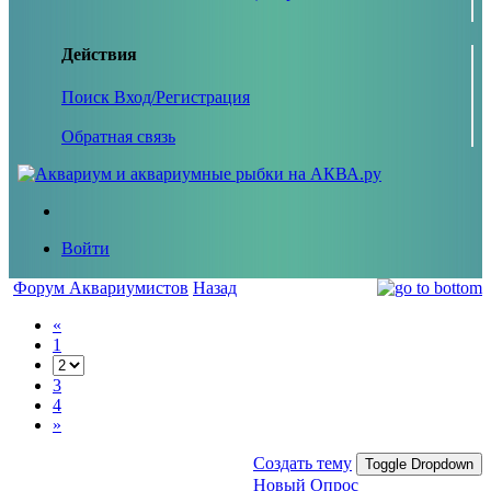
Действия
Поиск
Вход/Регистрация
Обратная связь
Войти
Форум Аквариумистов
Назад
«
1
3
4
»
Создать тему
Toggle Dropdown
Новый Опрос