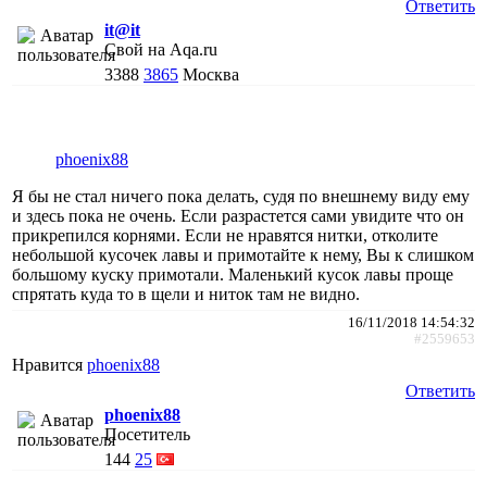
Ответить
it@it
Свой на Aqa.ru
3388
3865
Москва
phoenix88
Я бы не стал ничего пока делать, судя по внешнему виду ему
и здесь пока не очень. Если разрастется сами увидите что он
прикрепился корнями. Если не нравятся нитки, отколите
небольшой кусочек лавы и примотайте к нему, Вы к слишком
большому куску примотали. Маленький кусок лавы проще
спрятать куда то в щели и ниток там не видно.
16/11/2018 14:54:32
#2559653
Нравится
phoenix88
Ответить
phoenix88
Посетитель
144
25