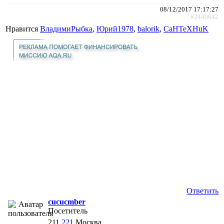
08/12/2017 17:17:27
#2440642
Нравится
ВладимиРыбка
,
Юрий1978
,
balorik
,
CaHTeXHuK
Ответить
cucucmber
Посетитель
211
221
Москва