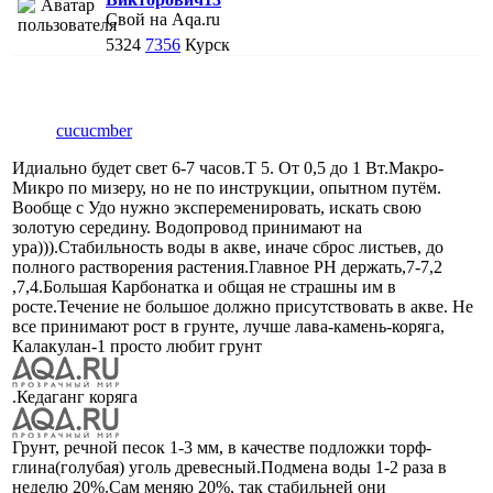
Свой на Aqa.ru
5324
7356
Курск
cucucmber
Идиально будет свет 6-7 часов.Т 5. От 0,5 до 1 Вт.Макро-
Микро по мизеру, но не по инструкции, опытном путём.
Вообще с Удо нужно экспеременировать, искать свою
золотую середину. Водопровод принимают на
ура))).Стабильность воды в акве, иначе сброс листьев, до
полного растворения растения.Главное РН держать,7-7,2
,7,4.Большая Карбонатка и общая не страшны им в
росте.Течение не большое должно присутствовать в акве. Не
все принимают рост в грунте, лучше лава-камень-коряга,
Калакулан-1 просто любит грунт
.Кедаганг коряга
Грунт, речной песок 1-3 мм, в качестве подложки торф-
глина(голубая) уголь древесный.Подмена воды 1-2 раза в
неделю 20%.Сам меняю 20%, так стабильней они