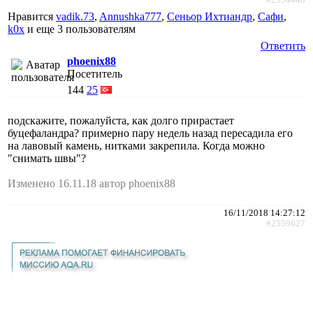
Нравится
vadik.73
,
Annushka777
,
Сеньор Ихтиандр
,
Сафи
,
k0x
и еще
3 пользователям
Ответить
phoenix88
Посетитель
144
25
подскажите, пожалуйста, как долго прирастает
буцефаландра? примерно пару недель назад пересадила его
на лавовый камень, нитками закрепила. Когда можно
"снимать швы"?
Изменено 16.11.18 автор phoenix88
16/11/2018 14:27:12
#2559627