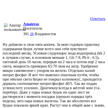
Ответить
Amateras
Посетитель
391
26
Владивосток
Ну добавлю и свои пять копеек. За мою годовую практику
содержания буцек лучше всего они себя чувствуют
последний месяц. Условия слудующие: вода водопровод (kh 2
в лучшем случае, в основном меньше 1, Gh 7-9, Ph 6 - 6.5),
световой день 10 часов, перерыв на 2 часа и потом ещё 2 часа
света, мощность примерно 65-70 люм на литр. Удобрение
микро самомесное с упором на железо. Отдельно калий
нитрат фосфат. И вот что выяснил опытным путём, чтобы
при обилии света буцки не покрыл ксенококус, приходится
держать соотношение нитрит/фосфат 40/5. Так же подаю
углекислоту усилино. Дропчекер всегда в жёлтой зоне (т.к.
перебор). Даже у пары новых буцек ни один лист не
растворился с момента посадки (прошло порядка трёх
недель), зато пара новых вылезла. Так же абсолютно все
буцки показали яркий крап. Растут они в общей акве с эхами,