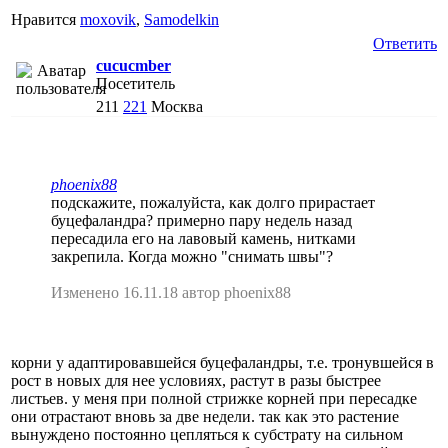
Нравится
moxovik
,
Samodelkin
Ответить
cucucmber
Посетитель
211
221
Москва
phoenix88
подскажите, пожалуйста, как долго прирастает
буцефаландра? примерно пару недель назад
пересадила его на лавовый камень, нитками
закрепила. Когда можно "снимать швы"?
Изменено 16.11.18 автор phoenix88
корни у адаптировавшейся буцефаландры, т.е. тронувшейся в
рост в новых для нее условиях, растут в разы быстрее
листьев. у меня при полной стрижке корней при пересадке
они отрастают вновь за две недели. так как это растение
вынуждено постоянно цепляться к субстрату на сильном