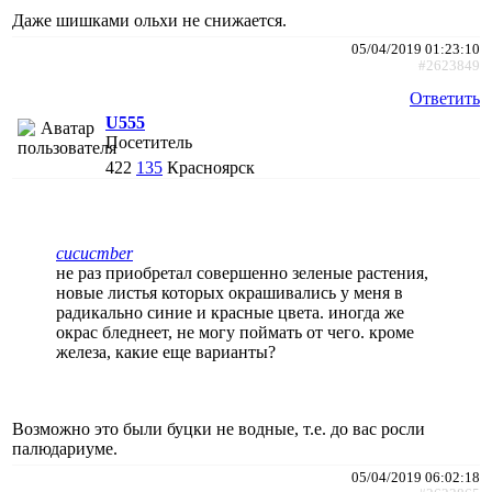
Даже шишками ольхи не снижается.
05/04/2019 01:23:10
#2623849
Ответить
U555
Посетитель
422
135
Красноярск
cucucmber
не раз приобретал совершенно зеленые растения,
новые листья которых окрашивались у меня в
радикально синие и красные цвета. иногда же
окрас бледнеет, не могу поймать от чего. кроме
железа, какие еще варианты?
Возможно это были буцки не водные, т.е. до вас росли
палюдариуме.
05/04/2019 06:02:18