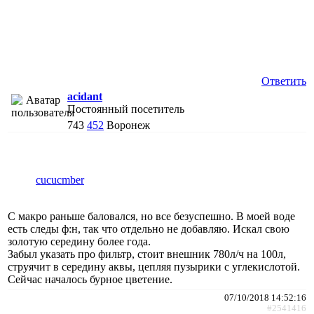
Ответить
acidant
Постоянный посетитель
743
452
Воронеж
cucucmber
С макро раньше баловался, но все безуспешно. В моей воде
есть следы ф:н, так что отдельно не добавляю. Искал свою
золотую середину более года.
Забыл указать про фильтр, стоит внешник 780л/ч на 100л,
струячит в середину аквы, цепляя пузырики с углекислотой.
Сейчас началось бурное цветение.
07/10/2018 14:52:16
#2541416