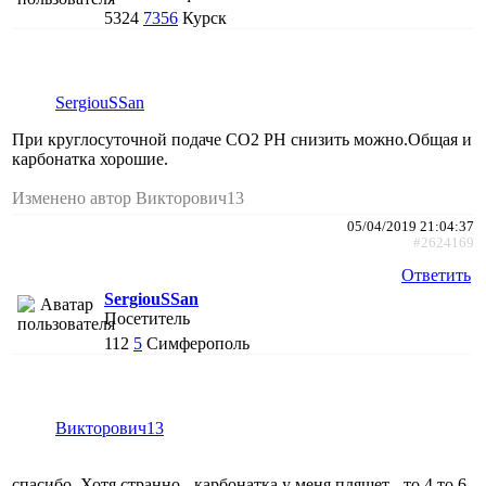
5324
7356
Курск
SergiouSSan
При круглосуточной подаче СО2 РН снизить можно.Общая и
карбонатка хорошие.
Изменено автор Викторович13
05/04/2019 21:04:37
#2624169
Ответить
SergiouSSan
Посетитель
112
5
Симферополь
Викторович13
спасибо. Хотя странно - карбонатка у меня пляшет - то 4,то 6.