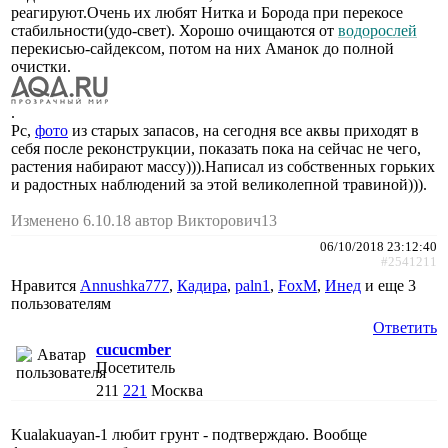
реагируют.Очень их любят Нитка и Борода при перекосе
стабильности(удо-свет). Хорошо очищаются от
водорослей
перекисью-сайдексом, потом на них Аманок до полной
очистки.
.
Рс,
фото
из старых запасов, на сегодня все аквы приходят в
себя после реконструкции, показать пока на сейчас не чего,
растения набирают массу))).Написал из собственных горьких
и радостных наблюдений за этой великолепной травиной))).
Изменено 6.10.18 автор Викторович13
06/10/2018 23:12:40
#2541211
Нравится
Annushka777
,
Кадира
,
paln1
,
FoxM
,
Инед
и еще
3
пользователям
Ответить
cucucmber
Посетитель
211
221
Москва
Kualakuayan-1 любит грунт - подтверждаю. Вообще