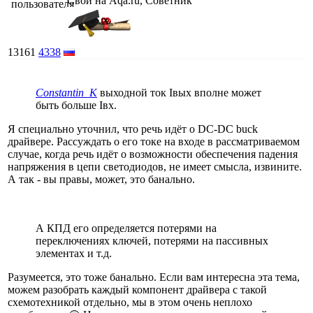
Свой на Aqa.ru, Советник
13161
4338
Constantin_K
выходной ток Iвых вполне может
быть больше Iвх.
Я специально уточнил, что речь идёт о DC-DC buck
драйвере. Рассуждать о его токе на входе в рассматриваемом
случае, когда речь идёт о возможности обеспечения падения
напряжения в цепи светодиодов, не имеет смысла, извините.
А так - вы правы, может, это банально.
А КПД его определяется потерями на
переключениях ключей, потерями на пассивных
элементах и т.д.
Разумеется, это тоже банально. Если вам интересна эта тема,
можем разобрать каждый компонент драйвера с такой
схемотехникой отдельно, мы в этом очень неплохо