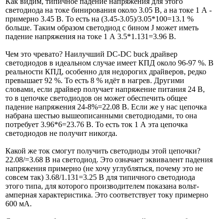
Как видим, типичное падение напряжения для этого
светодиода на токе бинирования около 3.05 В, а на токе 1 А -
примерно 3.45 В. То есть на (3.45-3.05)/3.05*100=13.1 %
больше. Таким образом светодиод с бином J может иметь
падение напряжения на токе 1 А 3.5*1.131=3.96 В.
Чем это чревато? Наилучший DC-DC buck драйвер
светодиодов в идеальном случае имеет КПД около 96-97 %. В
реальности КПД, особенно для недорогих драйверов, редко
превышает 92 %. То есть 8 % идёт в нагрев. Другими
словами, если драйвер получает напряжение питания 24 В,
то в цепочке светодиодов он может обеспечить общее
падение напряжения 24-8%=22.08 В. Если же у нас цепочка
набрана шестью вышеописанными светодиодами, то она
потребует 3.96*6=23.76 В. То есть ток 1 А эта цепочка
светодиодов не получит никогда.
Какой же ток смогут получить светодиоды этой цепочки?
22.08/=3.68 В на светодиод. Это означает эквивалент падения
напряжения примерно (не хочу углубляться, почему это не
совсем так) 3.68/1.131=3.25 В для типичного светодиода
этого типа, для которого производителем показана вольт-
амперная характеристика. Это соответствует току примерно
600 мА.