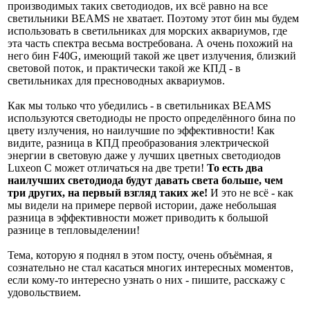
производимых таких светодиодов, их всё равно на все
светильники BEAMS не хватает. Поэтому этот бин мы будем
использовать в светильниках для морских аквариумов, где
эта часть спектра весьма востребована. А очень похожий на
него бин F40G, имеющий такой же цвет излучения, близкий
световой поток, и практически такой же КПД - в
светильниках для пресноводных аквариумов.
Как мы только что убедились - в светильниках BEAMS
используются светодиоды не просто определённого бина по
цвету излучения, но наилучшие по эффективности! Как
видите, разница в КПД преобразования электрической
энергии в световую даже у лучших цветных светодиодов
Luxeon C может отличаться на две трети!
То есть два
наилучших светодиода будут давать света больше, чем
три других, на первый взгляд таких же!
И это не всё - как
мы видели на примере первой истории, даже небольшая
разница в эффективности может приводить к большой
разнице в тепловыделении!
Тема, которую я поднял в этом посту, очень объёмная, я
сознательно не стал касаться многих интересных моментов,
если кому-то интересно узнать о них - пишите, расскажу с
удовольствием.