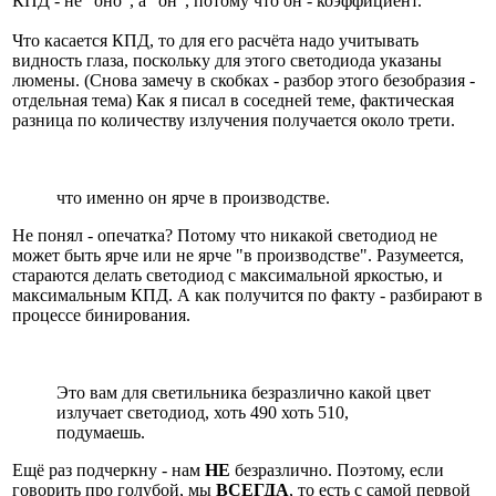
КПД - не "оно", а "он", потому что он - коэффициент.
Что касается КПД, то для его расчёта надо учитывать
видность глаза, поскольку для этого светодиода указаны
люмены. (Снова замечу в скобках - разбор этого безобразия -
отдельная тема) Как я писал в соседней теме, фактическая
разница по количеству излучения получается около трети.
что именно он ярче в производстве.
Не понял - опечатка? Потому что никакой светодиод не
может быть ярче или не ярче "в производстве". Разумеется,
стараются делать светодиод с максимальной яркостью, и
максимальным КПД. А как получится по факту - разбирают в
процессе бинирования.
Это вам для светильника безразлично какой цвет
излучает светодиод, хоть 490 хоть 510,
подумаешь.
Ещё раз подчеркну - нам
НЕ
безразлично. Поэтому, если
говорить про голубой, мы
ВСЕГДА
, то есть с самой первой