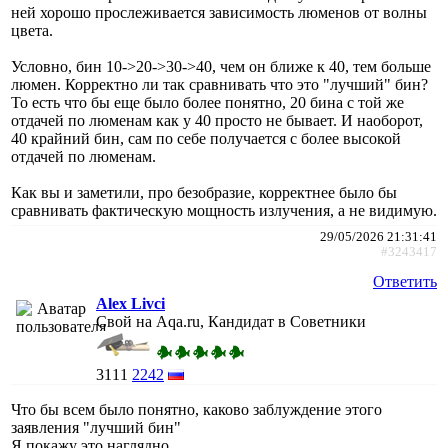
ней хорошо прослеживается зависимость люменов от волны
цвета.
Условно, бин 10->20->30->40, чем он ближе к 40, тем больше
люмен. Корректно ли так сравнивать что это "лучший" бин?
То есть что бы еще было более понятно, 20 бина с той же
отдачей по люменам как у 40 просто не бывает. И наоборот,
40 крайний бин, сам по себе получается с более высокой
отдачей по люменам.
Как вы и заметили, про безобразие, корректнее было бы
сравнивать фактическую мощность излучения, а не видимую.
29/05/2026 21:31:41
#3243417
Ответить
Alex Livci
Свой на Aqa.ru, Кандидат в Советники
3111
2242
Что бы всем было понятно, каково заблуждение этого
заявления "лучший бин"
Я покажу это наглядно.