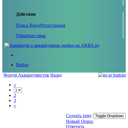
Действия
Поиск
Вход/Регистрация
Обратная связь
Войти
Форум Аквариумистов
Назад
«
2
3
»
Создать тему
Toggle Dropdown
Новый Опрос
Ответить