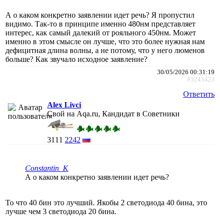
А о каком конкретно заявлении идет речь? Я пропустил
видимо. Так-то в принципе именно 480нм представляет
интерес, как самый далекий от рояльного 450нм. Может
именно в этом смысле он лучше, что это более нужная нам
дефицитная длина волны, а не потому, что у него люменов
больше? Как звучало исходное заявление?
30/05/2026 00:31:19
#3243423
Ответить
Alex Livci
Свой на Aqa.ru, Кандидат в Советники
3111
2242
Constantin_K
А о каком конкретно заявлении идет речь?
То что 40 бин это лучший. Якобы 2 светодиода 40 бина, это
лучше чем 3 светодиода 20 бина.