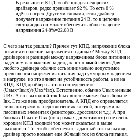
В реальности КПД, особенно для недорогих
драйверов, редко превышает 92 %. То есть 8 %
идёт в нагрев. Другими словами, если драйвер
получает напряжение питания 24 В, то в цепочке
светодиодов он может обеспечить общее падение
напряжения 24-8%=22.08 В.
С чего вы так решили? Причем тут КПД, напряжение блока
питания и падение напряжения на диодах? Между КПД
драйверов и разницей между напряжением блока питания и
падением напряжения на диодах нет прямой связи. Для
любого драйвера обычно есть минимально допустимое
превышения напряжения питания над суммарным падением
в нагрузке, но это влияет на устойчивость работы, а не на
КПД. КПД драйвера - это по определению
(Uвых*Iвых)/((Uвх*Iвх). Естественно, обычно Uвых меньше
UВх. А вот выходной ток Iвых вполне может быть больше
Iвх. Это же ведь преобразователь. А КПД его определяется
лишь потерями на переключениях ключей, потерями на
пассивных элементах (резисторах, дросселях и т.д.) А при
близких Uвых и Uвх (но в рамках допустимого) и не очень
хорошем КПД входной ток может оказаться и выше
выходного. Т.е. чтобы обеспечить заданный ток на выходе,
драйвер просто возьмет еще бОльшй ток из блока питания.