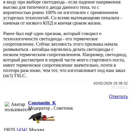
в виду при выборе светодиода - если падение напряжения
высоко для типичного диода данного типа, то с
вероятностью ровно 100% он изготовлен с применением
устарелых технологий. Со всеми вытекающими пенальти -
начиная от низкого КПД и кончая сроком жизни.
Ранее был ещё один признак, который говорил о
технологичности светодиода - его термическое
сопротивление. Сейчас весомость этого признака начала
размываться - китайцы научились делать светодиоды с
низким термическим сопротивлением. Например, светодиод,
который рассмотрен в первой части моего стартового поста,
имеет термическое сопротивление значительно, почти в
полтора раза ниже, чем тот, что изготавливает под наш заказ
(sic!) TSLC.
03/02/2026 19:38:52
#3234025
Ответить
Constantin_K
Модератор , Советник
19070
14341
Москва