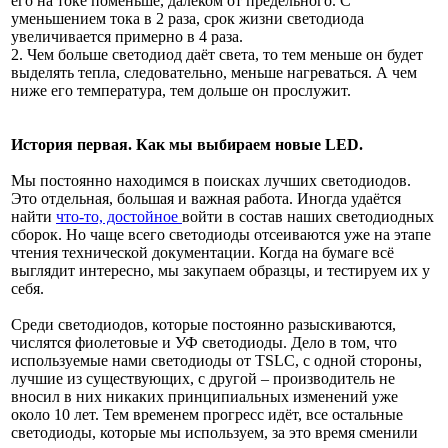
его на токе поменьше, далёком от предельного. С
уменьшением тока в 2 раза, срок жизни светодиода
увеличивается примерно в 4 раза.
2. Чем больше светодиод даёт света, то тем меньше он будет
выделять тепла, следовательно, меньше нагреваться. А чем
ниже его температура, тем дольше он прослужит.
История первая. Как мы выбираем новые LED.
Мы постоянно находимся в поисках лучших светодиодов.
Это отдельная, большая и важная работа. Иногда удаётся
найти
что-то, достойное
войти в состав наших светодиодных
сборок. Но чаще всего светодиоды отсеиваются уже на этапе
чтения технической документации. Когда на бумаге всё
выглядит интересно, мы закупаем образцы, и тестируем их у
себя.
Среди светодиодов, которые постоянно разыскиваются,
числятся фиолетовые и УФ светодиоды. Дело в том, что
используемые нами светодиоды от TSLC, с одной стороны,
лучшие из существующих, с другой – производитель не
вносил в них никаких принципиальных изменений уже
около 10 лет. Тем временем прогресс идёт, все остальные
светодиоды, которые мы используем, за это время сменили