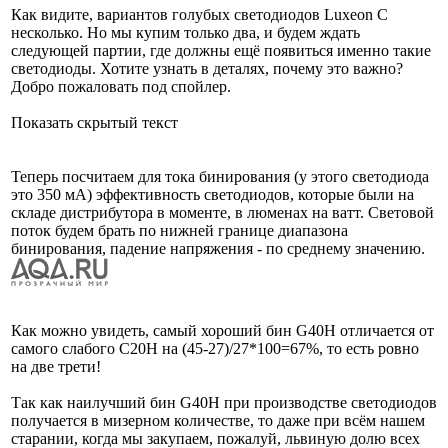
Как видите, вариантов голубых светодиодов Luxeon C
несколько. Но мы купим только два, и будем ждать
следующей партии, где должны ещё появиться именно такие
светодиоды. Хотите узнать в деталях, почему это важно?
Добро пожаловать под спойлер.
Показать скрытый текст
Теперь посчитаем для тока бинирования (у этого светодиода
это 350 мА) эффективность светодиодов, которые были на
складе дистрибутора в моменте, в люменах на ватт. Световой
поток будем брать по нижней границе диапазона
бинирования, падение напряжения - по среднему значению.
Как можно увидеть, самый хороший бин G40H отличается от
самого слабого C20H на (45-27)/27*100=67%, то есть ровно
на две трети!
Так как наилучший бин G40H при производстве светодиодов
получается в мизерном количестве, то даже при всём нашем
старании, когда мы закупаем, пожалуй, львиную долю всех