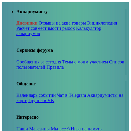
Аквариумисту
Дневники
Отзывы на аква товары
Энциклопедия
Расчет совместимости рыбок
Калькулятор
аквариумов
Сервисы форума
Сообщения за сегодня
Темы с моим участием
Список
пользователей
Правила
Общение
Календарь событий
Чат в Telegram
Аквариумисты на
карте
Группа в VK
Интересно
Наши Магазины
Мы все :)
Игра на память