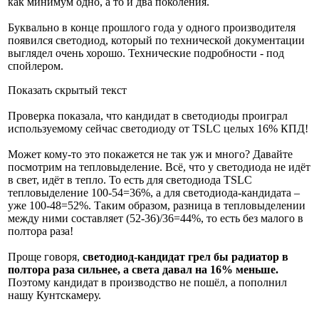
как минимум одно, а то и два поколения.
Буквально в конце прошлого года у одного производителя
появился светодиод, который по технической документации
выглядел очень хорошо. Технические подробности - под
спойлером.
Показать скрытый текст
Проверка показала, что кандидат в светодиоды проиграл
используемому сейчас светодиоду от TSLC целых 16% КПД!
Может кому-то это покажется не так уж и много? Давайте
посмотрим на тепловыделение. Всё, что у светодиода не идёт
в свет, идёт в тепло. То есть для светодиода TSLC
тепловыделение 100-54=36%, а для светодиода-кандидата –
уже 100-48=52%. Таким образом, разница в тепловыделении
между ними составляет (52-36)/36=44%, то есть без малого в
полтора раза!
Проще говоря,
светодиод-кандидат грел бы радиатор в
полтора раза сильнее, а света давал на 16% меньше.
Поэтому кандидат в производство не пошёл, а пополнил
нашу Кунтскамеру.