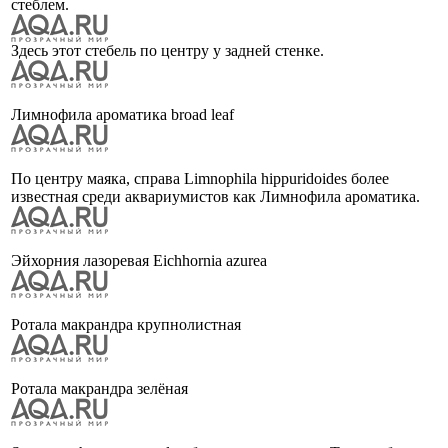
стеблем.
Здесь этот стебель по центру у задней стенке.
Лимнофила ароматика broad leaf
По центру маяка, справа Limnophila hippuridoides более
известная среди аквариумистов как Лимнофила ароматика.
Эйхорния лазоревая Eichhornia azurea
Ротала макрандра крупнолистная
Ротала макрандра зелёная