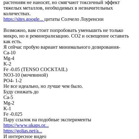
растениям не наносят, но смягчают токсичный эффект
тяжелых металлов, необходимых в незначительных
количествах.
https://sites.google...
цитаты Солчело Лоуренсии
Возможно, вам стоит попробовать уменьшить не только
микро, но и реминерализацию. СО2 и освещение оставить
как есть.
Я сейчас пробую вариант минимального дозирования-
Са-10
Mg-4
K-2
Fe -0.05 (TENSO COCKTAIL)
NO3-10 (мочевиной)
РО4- 1-2
Не все идеально, но лучше чем было.
Буду снижать до
Са-5
Mg-2
K-1
Fe -0.025
Пару ссылок на подобные эксперименты
https://www.ukaps.or...
https://golias.net/a...
И интересное видео