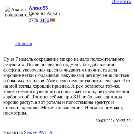
Ответить
Алекс 56
Свой на Aqa.ru
2779
3456
Drumkar
Ну за 7 недель сокращение микро не дало положительного
результата. После последней подмены без добавления
фосфата, укороченая красная людвигия инклината дала
хорошие ветки с большими макушками без кручения листьев
и боковых отводков. Уже среди недели укоротил ещё раз. Это
на мой взгляд хороший признак. А рем останется тот-же,
только немного увеличится общая жесткость, без увеличения
карбонатной. Тонины сейчас при КН не больше единицы
хорошо растут, а вот роталы и погостемоны еректус и
стеллата хреново. Может повышение GH чем-то поможет,
посмотрим.
30/03/2024 02:25:50
#3143928
Нравится
Sergey PAT_A