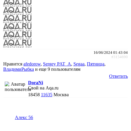
16/06/2024 01:43:04
#3154690
Нравится
afedorow
,
Sergey PAT_A
,
Segaa
,
Пятница
,
ВладимиРыбка
и еще
9 пользователям
Ответить
DoraNi
Свой на Aqa.ru
18458
11635
Москва
Алекс 56