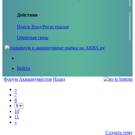
Действия
Поиск
Вход/Регистрация
Обратная связь
Войти
Форум Аквариумистов
Назад
«
7
8
10
11
»
Создать тему