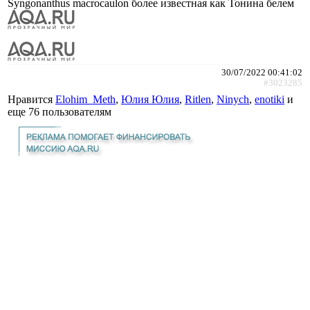
Syngonanthus macrocaulon более известная как Тонина белем
30/07/2022 00:41:02
#3023285
Нравится
Elohim_Meth
,
Юлия Юлия
,
Ritlen
,
Ninych
,
enotiki
и
еще
76 пользователям