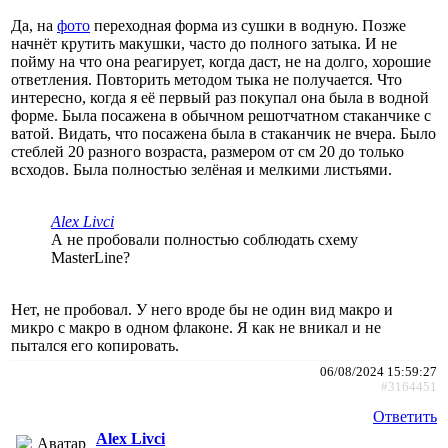
Да, на
фото
переходная форма из сушки в водную. Позже
начнёт крутить макушки, часто до полного затыка. И не
пойму на что она реагирует, когда даст, не на долго, хорошие
ответления. Повторить методом тыка не получается. Что
интересно, когда я её первый раз покупал она была в водной
форме. Была посажена в обычном решотчатном стаканчике с
ватой. Видать, что посажена была в стаканчик не вчера. Было
стеблей 20 разного возраста, размером от см 20 до только
всходов. Была полностью зелёная и мелкими листьями.
Alex Livci
А не пробовали полностью соблюдать схему
MasterLine?
Нет, не пробовал. У него вроде бы не один вид макро и
микро с макро в одном флаконе. Я как не вникал и не
пытался его копировать.
06/08/2024 15:59:27
#3164451
Ответить
Alex Livci