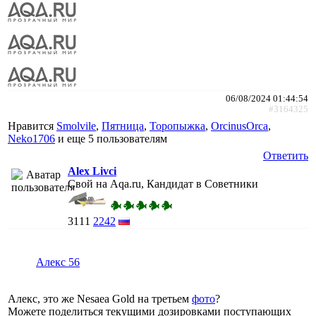
06/08/2024 01:44:54
#3164325
Нравится
Smolvile
,
Пятница
,
Торопыжка
,
ОrcinusОrca
,
Neko1706
и еще
5 пользователям
Ответить
Alex Livci
Свой на Aqa.ru, Кандидат в Советники
3111
2242
Алекс 56
Алекс, это же Nesaea Gold на третьем
фото
?
Можете поделиться текущими дозировками поступающих