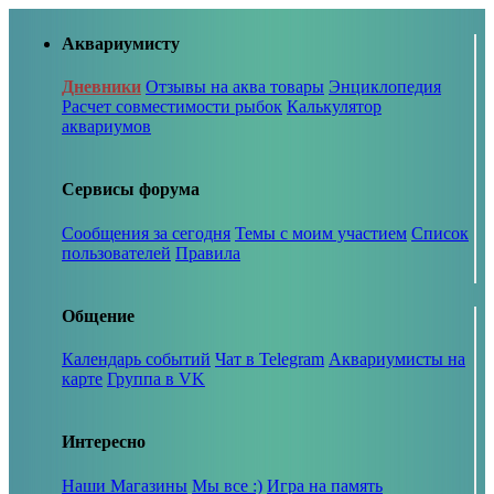
Аквариумисту
Дневники
Отзывы на аква товары
Энциклопедия
Расчет совместимости рыбок
Калькулятор
аквариумов
Сервисы форума
Сообщения за сегодня
Темы с моим участием
Список
пользователей
Правила
Общение
Календарь событий
Чат в Telegram
Аквариумисты на
карте
Группа в VK
Интересно
Наши Магазины
Мы все :)
Игра на память