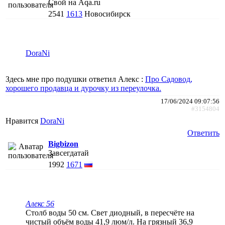
Свой на Aqa.ru
2541
1613
Новосибирск
DoraNi
Здесь мне про подушки ответил Алекс :
Про Садовод,
хорошего продавца и дурочку из переулочка.
17/06/2024 09:07:56
#3154804
Нравится
DoraNi
Ответить
Bigbizon
Завсегдатай
1992
1671
Алекс 56
Столб воды 50 см. Свет диодный, в пересчёте на
чистый объём воды 41,9 люм/л. На грязный 36,9