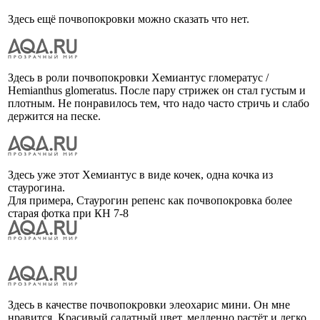
Здесь ещё почвопокровки можно сказать что нет.
Здесь в роли почвопокровки Хемиантус гломератус /
Hemianthus glomeratus. После пару стрижек он стал густым и
плотным. Не понравилось тем, что надо часто стричь и слабо
держится на песке.
Здесь уже этот Хемиантус в виде кочек, одна кочка из
стаурогина.
Для примера, Стаурогин репенс как почвопокровка более
старая фотка при КН 7-8
Здесь в качестве почвопокровки элеохарис мини. Он мне
нравится. Красивый салатный цвет, медленно растёт и легко