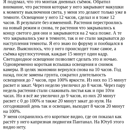
Я подумал, что это монтаж дневных съёмок. Обратил
внимание, что растения которые у него закрывают макушки
к моменту выключения света, у меня это делают только уже в
темноте. Освещение у него 12 часов, сделал и я тоже 12
часов. В результате без изменений. Растения перестроились
на новый режим и снова, те растения что закрывались к
концу светого дня они и закрываются на 2 часа позже. А те
что закрывались уже в темноте, так и не стали закрыватся до
наступления темноты. Я его знаю по форуму и пообщался в
личке. Выяснилось, что у него происходит тоже самое, а
съёмка круглосуточная, каждые 15 минут один кадр.
Светодиодное освещение позволяет сделать это и ночью.
Одновременно короткая вспышка освещения и снимок
камеры. В целях экономии вернулся снова на 10 часов. Год
назад, после замены грунта, сократил длительность
освещения до 7 часов, при 100% яркости. Из них по 15 минут
расвет и закат. Через неделю увеличил до 8 часов. Через пару
недель растения стали слаживать листья как и при 10ти
часах. Но я всё же увеличил до 9 часов, из них 20 минут
расвет с 0 до 100% и также 20 минут закат до нуля. На
сегодняшний день так и освещаю, выходит 8 часов 20 минут
на 100%.
У меня сохранилось его короткое видио, где он показал как
растёт у него капризная людвигия Пантанал. На Ютуб этого
видио нету.