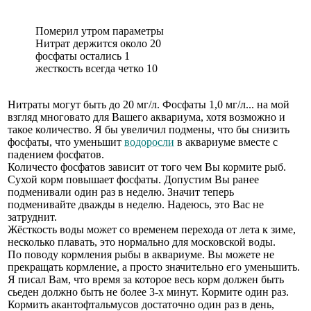
Померил утром параметры
Нитрат держится около 20
фосфаты остались 1
жесткость всегда четко 10
Нитраты могут быть до 20 мг/л. Фосфаты 1,0 мг/л... на мой
взгляд многовато для Вашего аквариума, хотя возможно и
такое количество. Я бы увеличил подмены, что бы снизить
фосфаты, что уменьшит
водоросли
в аквариуме вместе с
падением фосфатов.
Количесто фосфатов зависит от того чем Вы кормите рыб.
Сухой корм повышает фосфаты. Допустим Вы ранее
подменивали один раз в неделю. Значит теперь
подменивайте дважды в неделю. Надеюсь, это Вас не
затруднит.
Жёсткость воды может со временем перехода от лета к зиме,
несколько плавать, это нормально для московской воды.
По поводу кормления рыбы в аквариуме. Вы можете не
прекращать кормление, а просто значительно его уменьшить.
Я писал Вам, что время за которое весь корм должен быть
сьеден должно быть не более 3-х минут. Кормите один раз.
Кормить акантофтальмусов достаточно один раз в день,