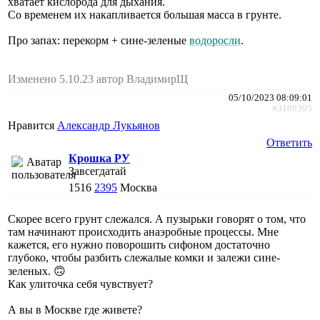
хватает кислорода для дыхания.
Со временем их накапливается большая масса в грунте.
Про запах: перекорм + сине-зеленые
водоросли
.
Изменено 5.10.23 автор ВладимирЩ
05/10/2023 08:09:01
#3109395
Нравится
Александр Лукьянов
Ответить
Крошка РУ
Завсегдатай
1516
2395
Москва
Скорее всего грунт слежался. А пузырьки говорят о том, что
там начинают происходить анаэробные процессы. Мне
кажется, его нужно поворошить сифоном достаточно
глубоко, чтобы разбить слежалые комки и залежи сине-
зеленых. 🙃
Как улиточка себя чувствует?
А вы в Москве где живете?