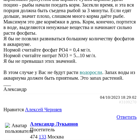
поцию - рыбы начали поедать корм. Засекли время, и эта вся
порция должна быть съедена рыбой за 3 минуты. Если едят
дольше, значит плохо, слишком много корма даёте рыбе.
Максимум это две кормёжки в день. Корм, конечно, портится
в воде, выделяются ненужные вещества и начинают сильно
расти фосфаты.
Я бы не позвлял развиваться большому количеству фосфатов
в аквариуме.
Нормой считайте фосфат PO4 = 0,4 мг/л.
Нормой считайте нитрат NO3 = 5...10 мг/л.
Я бы не превышал этих значений.
В этом случае у Вас не будут расти
водоросли
. Запах воды из
аквариума должен быть приятным. Это запах растений.
___
Александр
04/10/2023 18:29:02
#3109270
Нравится
Алексей Черняев
Ответить
Александр Лукьянов
Посетитель
474
133
Москва