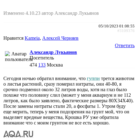
Изменено 4.10.23 автор Александр Лукьянов
05/10/2023 01:08:55
#3109376
Нравится
Kameia
,
Алексей Черняев
Ответить
Александр Лукьянов
Посетитель
474
133
Москва
Сегодня ночью обратил внимание, что
гуппи
трется животом
о листья растений, сразу померил нитраты, они 40-80, я
срочно подменил около 32 литров воды, хотя на глаз было
похоже что половину слил (может у меня аквариум и не 112
литров, как было заявлено, фактические размеры 80X34X40).
После замены нитраты стали 20, а фосфаты 1. Утром буду
еще мерить, теперь у меня подозрения на грунт мой, что он
выделяет вредные вещества, Крошка РУ уже обратила
внимание что с моим грунтом не все есть хорошо.