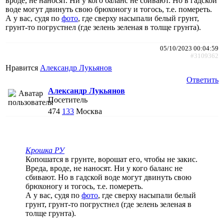
вроде, не наносят. Ни у кого баланс не сбивают. Но в гадской
воде могут двинуть свою брюхоногу и тогось, т.е. помереть.
А у вас, судя по
фото
, где сверху насыпали белый грунт,
грунт-то погрустнел (где зелень зеленая в толще грунта).
05/10/2023 00:04:59
#3109362
Нравится
Александр Лукьянов
Ответить
Александр Лукьянов
Посетитель
474
133
Москва
Крошка РУ
Копошатся в грунте, ворошат его, чтобы не закис.
Вреда, вроде, не наносят. Ни у кого баланс не
сбивают. Но в гадской воде могут двинуть свою
брюхоногу и тогось, т.е. помереть.
А у вас, судя по
фото
, где сверху насыпали белый
грунт, грунт-то погрустнел (где зелень зеленая в
толще грунта).