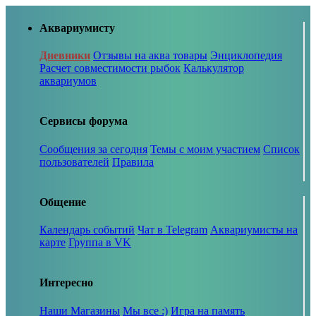
Аквариумисту
Дневники
Отзывы на аква товары
Энциклопедия
Расчет совместимости рыбок
Калькулятор
аквариумов
Сервисы форума
Сообщения за сегодня
Темы с моим участием
Список
пользователей
Правила
Общение
Календарь событий
Чат в Telegram
Аквариумисты на
карте
Группа в VK
Интересно
Наши Магазины
Мы все :)
Игра на память