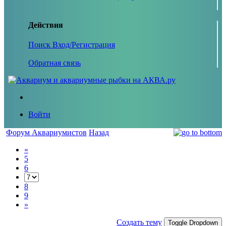
Действия
Поиск
Вход/Регистрация
Обратная связь
Войти
Форум Аквариумистов
Назад
«
5
6
8
9
»
Создать тему
Toggle Dropdown