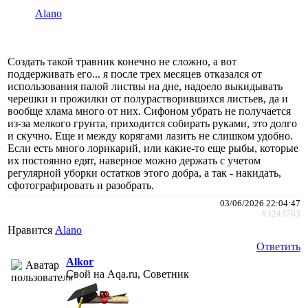
Alano
Создать такой травник конечно не сложно, а вот
поддерживать его... я после трех месяцев отказался от
использования палой листвы на дне, надоело выкидывать
черешки и прожилки от полурастворившихся листьев, да и
вообще хлама много от них. Сифоном убрать не получается
из-за мелкого грунта, приходится собирать руками, это долго
и скучно. Еще и между корягами лазить не слишком удобно.
Если есть много лорикарий, или какие-то еще рыбы, которые
их постоянно едят, наверное можно держать с учетом
регулярной уборки остатков этого добра, а так - накидать,
сфотографировать и разобрать.
03/06/2026 22:04:47
#3243783
Нравится
Alano
Ответить
Alkor
Свой на Aqa.ru, Советник