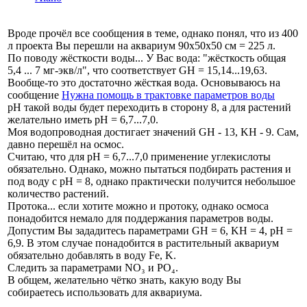
Вроде прочёл все сообщения в теме, однако понял, что из 400
л проекта Вы перешли на аквариум 90х50х50 см = 225 л.
По поводу жёсткости воды... У Вас вода: "жёсткость общая
5,4 ... 7 мг-экв/л", что соответствует GH = 15,14...19,63.
Вообще-то это достаточно жёсткая вода. Основываюсь на
сообщение
Нужна помощь в трактовке параметров воды
рН такой воды будет переходить в сторону 8, а для растений
желательно иметь рН = 6,7...7,0.
Моя водопроводная достигает значений GH - 13, KH - 9. Сам,
давно перешёл на осмос.
Считаю, что для рН = 6,7...7,0 применение углекислоты
обязательно. Однако, можно пытаться подбирать растения и
под воду с рН = 8, однако практически получится небольшое
количество растений.
Протока... если хотите можно и протоку, однако осмоса
понадобится немало для поддержания параметров воды.
Допустим Вы зададитесь параметрами GH = 6, KH = 4, pH =
6,9. В этом случае понадобится в растительный аквариум
обязательно добавлять в воду Fe, K.
Следить за параметрами NO₃ и PO₄.
В общем, желательно чётко знать, какую воду Вы
собираетесь использовать для аквариума.
___