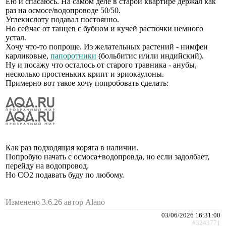
Ею и спасаюсь. На самом деле в старой квартире держал как
раз на осмосе/водопроводе 50/50.
Углекислоту подавал постоянно.
Но сейчас от танцев с бубном и кучей растючки немного
устал.
Хочу что-то попроще. Из желательных растений - нимфеи
карликовые,
папоротники
(больбитис и/или индийский).
Ну и посажу что осталось от старого травника - анубы,
несколько простеньких крипт и эриокаулоны.
Примерно вот такое хочу попробовать сделать:
Как раз подходящая коряга в наличии.
Попробую начать с осмоса+водопровда, но если задолбает,
перейду на водопровод.
Но СО2 подавать буду по любому.
Изменено 3.6.26 автор Alano
03/06/2026 16:31:00
#3243771