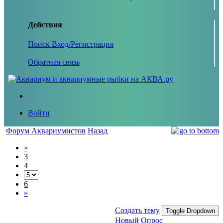
Действия
Поиск
Вход/Регистрация
Обратная связь
Войти
Форум Аквариумистов
Назад
«
3
4
6
»
Создать тему
Toggle Dropdown
Новый Опрос