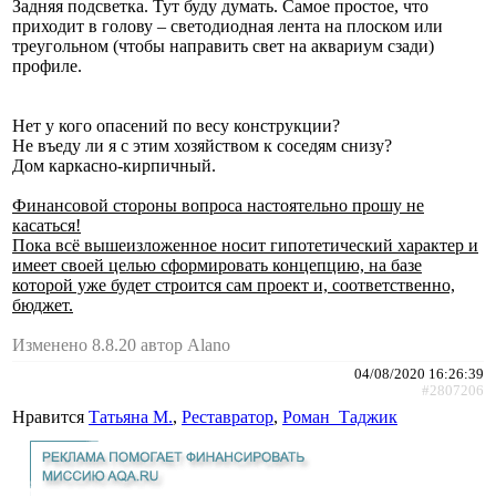
Задняя подсветка. Тут буду думать. Самое простое, что
приходит в голову – светодиодная лента на плоском или
треугольном (чтобы направить свет на аквариум сзади)
профиле.
Нет у кого опасений по весу конструкции?
Не въеду ли я с этим хозяйством к соседям снизу?
Дом каркасно-кирпичный.
Финансовой стороны вопроса настоятельно прошу не
касаться!
Пока всё вышеизложенное носит гипотетический характер и
имеет своей целью сформировать концепцию, на базе
которой уже будет строится сам проект и, соответственно,
бюджет.
Изменено 8.8.20 автор Alano
04/08/2020 16:26:39
#2807206
Нравится
Татьяна М.
,
Реставратор
,
Роман_Таджик