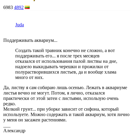
6983
4892
Juda
Поддерживать аквариум...
Создать такой травник конечно не сложно, а вот
поддерживать его... я после трех месяцев
отказался от использования палой листвы на дне,
надоело выкидывать черешки и прожилки от
полурастворившихся листьев, да и вообще хлама
много от них.
Да, листву я сам собираю лишь осенью. Лежать в аквариуме
листья вечно не могут. Потом, я лично, отказался
практически от этой затеи с листьями, использую очень
редко.
Мелкий грунт... при уборке зависит от сифона, который
используете. Можно содержать и такой аквариум, хотя лично
у меня он засажен растениями.
___
Александр