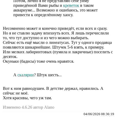
Потом, лично я не представляю себе уйму
приведённой Вами рыбы и
креветок
в таком
аквариуме... Возможно и ошибаюсь, это может
привести к определённому хаосу.
Несомненно может и конечно приведёт, если всех и сразу.
Но я не ставлю задачу впихнуть всех. Я лишь перечислили
то, что тут доступно и из чего можно выбирать.
Сейчас есть ещё мысли о линеатусах. Тут у одного продавца
появляются шикарнейшие. Штучек 5-6 взять, к примеру.
Или мелких лабиринтовых (пумила и лакричные) поселить с
десяток.
Окуньки (бадисы) тоже очень нравятся.
А
скалярии
? Штук шесть...
Вот к ним равнодушен. В детстве держал, нравились. А
сейчас не моё.
Хотя красивы, чего уж там.
Изменено 4.6.26 автор Alano
04/06/2026 08:36:19