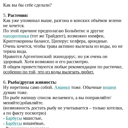
Как вы бы себе сделали?
5.
Растения:
Как уже упоминал выше, разгона и конских объёмов зелени
не хочется.
По этой причине предполагаю Больбитис и другие
папоротники
(тот же Трайдент), возможно нимфеи,
Криптокорины балансе, Циперус хелфера, ароидные.
Очень хочется, чтобы трава активно вылезала из воды, но не
теряла вида.
Нравится Аргентинский эхинодорус, но уж очень он
здоровый. Хотя возможно и его рассмотрю.
В общем приветствуются любые рекомендации по растючке,
особенно по той, что из воды вылезать любит.
6.
Рыба/другая живность:
Ну неретины само собой.
Аманки
тоже. Обычные
вишни
думаю тоже.
По рыбе напишу список желаемого, а вы поправляйте/
меняйте/добавляйте.
(возможность достать рыбу не учитывается – только хотелки,
а по факту посмотрю)
-
Барбусы
мшистые,
-
Барбусы
вишнёвые,