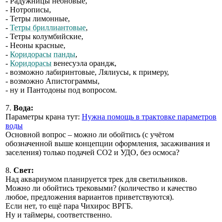
- Радужницы неоновые,
- Нотрописы,
- Тетры лимонные,
-
Тетры бриллиантовые
,
- Тетры колумбийские,
- Неоны красные,
-
Коридорасы
панды
,
-
Коридорасы
венесуэла орандж,
- возможно лабиринтовые, Лялиусы, к примеру,
- возможно Апистограммы,
- ну и Пантодоны под вопросом.
7.
Вода:
Параметры крана тут:
Нужна помощь в трактовке параметров
воды
Основной вопрос – можно ли обойтись (с учётом
обозначенной выше концепции оформления, засаживания и
заселения) только подачей СО2 и УДО, без осмоса?
8.
Свет:
Над аквариумом планируется трек для светильников.
Можно ли обойтись трековыми? (количество и качество
любое, предложения вариантов приветствуются).
Если нет, то ещё пара Чихирос ВРГБ.
Ну и таймеры, соответственно.