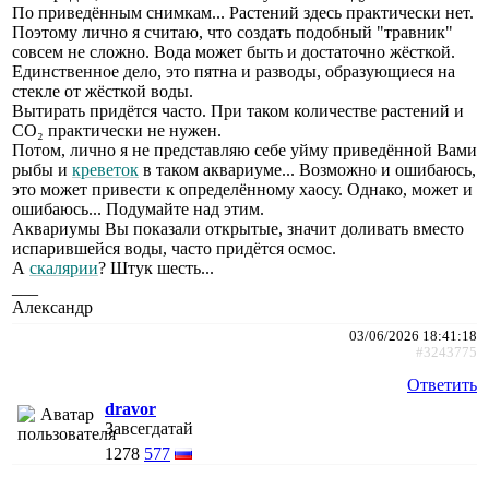
По приведённым снимкам... Растений здесь практически нет.
Поэтому лично я считаю, что создать подобный "травник"
совсем не сложно. Вода может быть и достаточно жёсткой.
Единственное дело, это пятна и разводы, образующиеся на
стекле от жёсткой воды.
Вытирать придётся часто. При таком количестве растений и
СО₂ практически не нужен.
Потом, лично я не представляю себе уйму приведённой Вами
рыбы и
креветок
в таком аквариуме... Возможно и ошибаюсь,
это может привести к определённому хаосу. Однако, может и
ошибаюсь... Подумайте над этим.
Аквариумы Вы показали открытые, значит доливать вместо
испарившейся воды, часто придётся осмос.
А
скалярии
? Штук шесть...
___
Александр
03/06/2026 18:41:18
#3243775
Ответить
dravor
Завсегдатай
1278
577