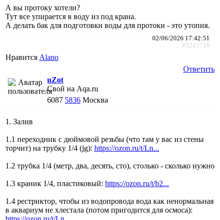
А вы протоку хотели?
Тут все упирается в воду из под крана.
А делать бак для подготовки воды для протоки - это утопия.
02/06/2026 17:42:51
#3243716
Нравится
Alano
Ответить
uZot
Свой на Aqa.ru
6087
5836
Москва
1. Залив
1.1 переходник с дюймовой резьбы (что там у вас из стены
торчит) на трубку 1/4 (jg):
https://ozon.ru/t/Ln...
1.2 трубка 1/4 (метр, два, десять, сто), столько - сколько нужно
1.3 краник 1/4, пластиковый:
https://ozon.ru/t/b2...
1.4 рестриктор, чтобы из водопровода вода как ненормальная
в аквариум не хлестала (потом пригодится для осмоса):
https://ozon.ru/t/Ln...