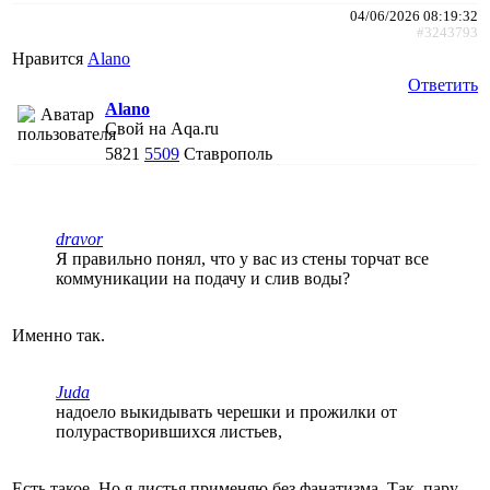
04/06/2026 08:19:32
#3243793
Нравится
Alano
Ответить
Alano
Свой на Aqa.ru
5821
5509
Ставрополь
dravor
Я правильно понял, что у вас из стены торчат все
коммуникации на подачу и слив воды?
Именно так.
Juda
надоело выкидывать черешки и прожилки от
полурастворившихся листьев,
Есть такое. Но я листья применяю без фанатизма. Так, пару-