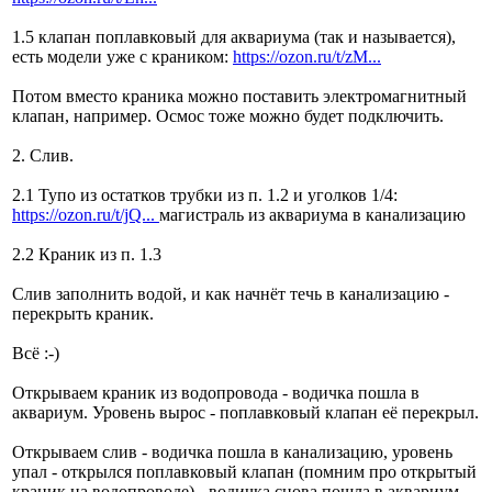
1.5 клапан поплавковый для аквариума (так и называется),
есть модели уже с краником:
https://ozon.ru/t/zM...
Потом вместо краника можно поставить электромагнитный
клапан, например. Осмос тоже можно будет подключить.
2. Слив.
2.1 Тупо из остатков трубки из п. 1.2 и уголков 1/4:
https://ozon.ru/t/jQ...
магистраль из аквариума в канализацию
2.2 Краник из п. 1.3
Слив заполнить водой, и как начнёт течь в канализацию -
перекрыть краник.
Всё :-)
Открываем краник из водопровода - водичка пошла в
аквариум. Уровень вырос - поплавковый клапан её перекрыл.
Открываем слив - водичка пошла в канализацию, уровень
упал - открылся поплавковый клапан (помним про открытый
краник на водопроводе) - водичка снова пошла в аквариум.