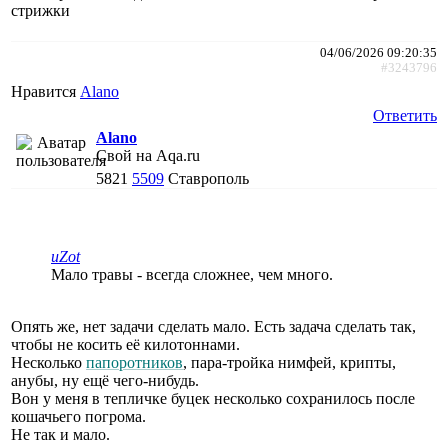
стрижки
04/06/2026 09:20:35
#3243796
Нравится
Alano
Ответить
Alano
Свой на Aqa.ru
5821
5509
Ставрополь
uZot
Мало травы - всегда сложнее, чем много.
Опять же, нет задачи сделать мало. Есть задача сделать так,
чтобы не косить её килотоннами.
Несколько
папоротников
, пара-тройка нимфей, крипты,
анубы, ну ещё чего-нибудь.
Вон у меня в тепличке буцек несколько сохранилось после
кошачьего погрома.
Не так и мало.