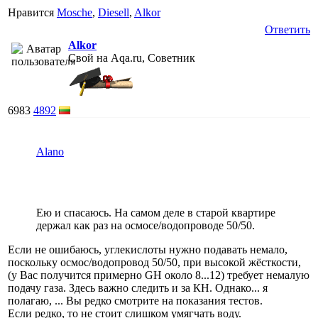
Нравится
Mosche
,
Diesell
,
Alkor
Ответить
Alkor
Свой на Aqa.ru, Советник
6983
4892
Alano
Ею и спасаюсь. На самом деле в старой квартире
держал как раз на осмосе/водопроводе 50/50.
Если не ошибаюсь, углекислоты нужно подавать немало,
поскольку осмос/водопровод 50/50, при высокой жёсткости,
(у Вас получится примерно GH около 8...12) требует немалую
подачу газа. Здесь важно следить и за КН. Однако... я
полагаю, ... Вы редко смотрите на показания тестов.
Если редко, то не стоит слишком умягчать воду.