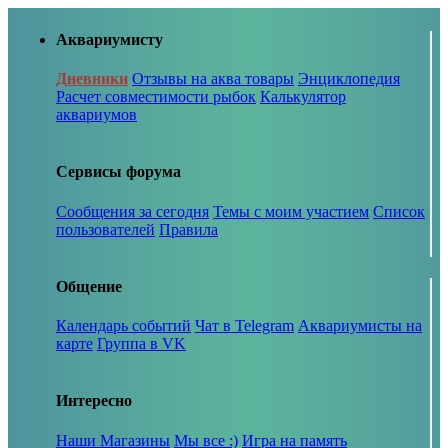
Аквариумисту
Дневники
Отзывы на аква товары
Энциклопедия
Расчет совместимости рыбок
Калькулятор
аквариумов
Сервисы форума
Сообщения за сегодня
Темы с моим участием
Список
пользователей
Правила
Общение
Календарь событий
Чат в Telegram
Аквариумисты на
карте
Группа в VK
Интересно
Наши Магазины
Мы все :)
Игра на память