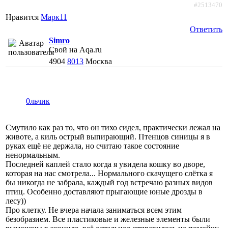
#2513470
Нравится
Марк11
Ответить
Simro
Свой на Aqa.ru
4904
8013
Москва
0льчик
Смутило как раз то, что он тихо сидел, практически лежал на
животе, а киль острый выпирающий. Птенцов синицы я в
руках ещё не держала, но считаю такое состояние
ненормальным.
Последней каплей стало когда я увидела кошку во дворе,
которая на нас смотрела... Нормального скачущего слётка я
бы никогда не забрала, каждый год встречаю разных видов
птиц. Особенно доставляют прыгающие юные дрозды в
лесу))
Про клетку. Не вчера начала заниматься всем этим
безобразием. Все пластиковые и железные элементы были