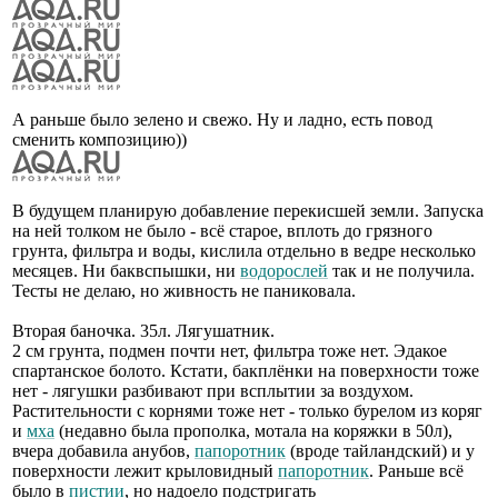
А раньше было зелено и свежо. Ну и ладно, есть повод
сменить композицию))
В будущем планирую добавление перекисшей земли. Запуска
на ней толком не было - всё старое, вплоть до грязного
грунта, фильтра и воды, кислила отдельно в ведре несколько
месяцев. Ни баквспышки, ни
водорослей
так и не получила.
Тесты не делаю, но живность не паниковала.
Вторая баночка. 35л. Лягушатник.
2 см грунта, подмен почти нет, фильтра тоже нет. Эдакое
спартанское болото. Кстати, бакплёнки на поверхности тоже
нет - лягушки разбивают при всплытии за воздухом.
Растительности с корнями тоже нет - только бурелом из коряг
и
мха
(недавно была прополка, мотала на коряжки в 50л),
вчера добавила анубов,
папоротник
(вроде тайландский) и у
поверхности лежит крыловидный
папоротник
. Раньше всё
было в
пистии
, но надоело подстригать