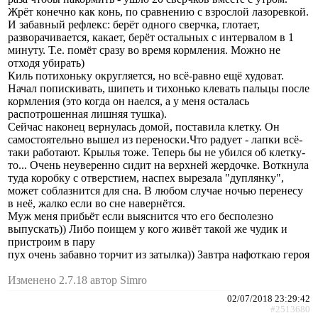
Жрёт конечно как конь, по сравнению с взрослой лазоревкой.
И забавный рефлекс: берёт одного сверчка, глотает,
разворачивается, какает, берёт остальных с интервалом в 1
минуту. Т.е. помёт сразу во время кормления. Можно не
отходя убирать)
Киль потихоньку округляется, но всё-равно ещё худоват.
Начал попискивать, шипеть и тихонько клевать пальцы после
кормления (это когда он наелся, а у меня осталась
распотрошенная лишняя тушка).
Сейчас наконец вернулась домой, поставила клетку. Он
самостоятельно вышел из переноски.Что радует - лапки всё-
таки работают. Крылья тоже. Теперь бы не убился об клетку-
то... Очень неуверенно сидит на верхней жердочке. Воткнула
туда коробку с отверстием, наспех вырезала "дуплянку",
может соблазнится для сна. В любом случае ночью перенесу
в неё, жалко если во сне навернётся.
Муж меня прибьёт если выяснится что его бесполезно
выпускать)) Либо поищем у кого живёт такой же чудик и
пристроим в пару
пух очень забавно торчит из затылка)) Завтра нафоткаю героя
Изменено 2.7.18 автор Simro
02/07/2018 23:29:42
#2513680