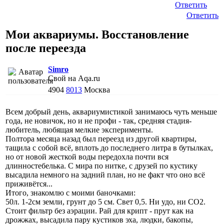
Ответить
Ответить
Мои аквариумы. Восстановление
после переезда
Simro
Свой на Aqa.ru
4904
8013
Москва
Всем добрый день, аквариумистикой занимаюсь чуть меньше
года, не новичок, но и не профи - так, средняя стадия-
любитель, любящая мелкие эксперименты.
Полтора месяца назад был переезд из другой квартиры,
тащила с собой всё, вплоть до последнего литра в бутылках,
но от новой жесткой воды передохла почти вся
длинностебелька. С мира по нитке, с друзей по кустику
высадила немного на задний план, но не факт что оно всё
приживётся...
Итого, знакомлю с моими баночками:
50л. 1-2см земли, грунт до 5 см. Свет 0,5. Ни удо, ни СО2.
Стоит фильтр без аэрации. Рай для крипт - прут как на
дрожжах, высадила пару кустиков эха, людки, бакопы,