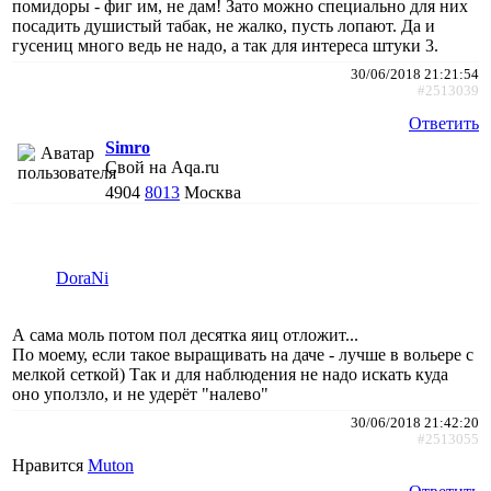
помидоры - фиг им, не дам! Зато можно специально для них
посадить душистый табак, не жалко, пусть лопают. Да и
гусениц много ведь не надо, а так для интереса штуки 3.
30/06/2018 21:21:54
#2513039
Ответить
Simro
Свой на Aqa.ru
4904
8013
Москва
DoraNi
А сама моль потом пол десятка яиц отложит...
По моему, если такое выращивать на даче - лучше в вольере с
мелкой сеткой) Так и для наблюдения не надо искать куда
оно уползло, и не удерёт "налево"
30/06/2018 21:42:20
#2513055
Нравится
Muton