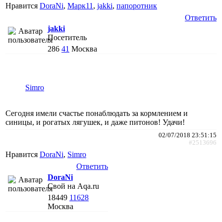
Нравится
DoraNi
,
Марк11
,
jakki
,
папоротник
Ответить
jakki
Посетитель
286
41
Москва
Simro
Сегодня имели счастье понаблюдать за кормлением и
синицы, и рогатых лягушек, и даже питонов! Удачи!
02/07/2018 23:51:15
#2513696
Нравится
DoraNi
,
Simro
Ответить
DoraNi
Свой на Aqa.ru
18449
11628
Москва