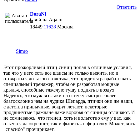
Ответить
DoraNi
Свой на Aqa.ru
18449
11628
Москва
Simro
Этот прожорливый птиц-синиц попал в отличные условия,
так что у него есть все шансы не только выжить, но и
отожраться до такого толстяка, что придется разрабатывать
специальный тренажер, чтобы он разработал мощные
крылья, способные тяжелую тушу поднять в воздух.
Надеюсь, что муж всё-таки на птичку смотрит более
благосклонно чем на чудика Шепарда, птички они же наши,
с детства привычные, вокруг летают, некоторые
продвинутые граждане даже воробья от синицы отличают. И
не сомневаюсь, что птенец, хоть и вольготно ему у вас, как
отъестся да окрепнет, так и фьюить - в форточку. Может, хоть
"спасибо" прочирикает.