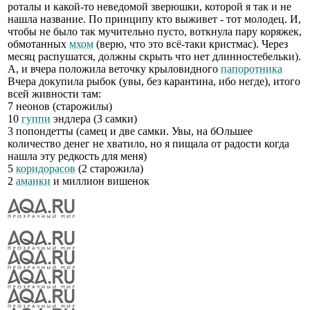
роталы и какой-то неведомой зверюшки, которой я так и не
нашла название. По принципу кто выживет - тот молодец. И,
чтобы не было так мучительно пусто, воткнула пару коряжек,
обмотанных
мхом
(верю, что это всё-таки кристмас). Через
месяц распушатся, должны скрыть что нет длинностебельки).
А, и вчера положила веточку крыловидного
папоротника
Вчера докупила рыбок (увы, без карантина, ибо негде), итого
всей живности там:
7 неонов (старожилы)
10
гуппи
эндлера (3 самки)
3 попондетты (самец и две самки. Увы, на бОльшее
количество денег не хватило, но я пищала от радости когда
нашла эту редкость для меня)
5
коридорасов
(2 старожила)
2
аманки
и миллион вишенок