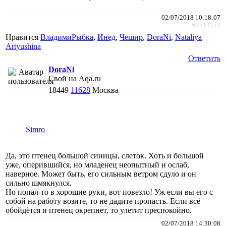
02/07/2018 10:18:07
#2513374
Нравится
ВладимиРыбка
,
Инед
,
Чешир
,
DoraNi
,
Nataliya
Artyushina
Ответить
DoraNi
Свой на Aqa.ru
18449
11628
Москва
Simro
Да, это птенец большой синицы, слеток. Хоть и большой
уже, оперившийся, но младенец неопытный и ослаб,
наверное. Может быть, его сильным ветром сдуло и он
сильно шмякнулся.
Но попал-то в хорошие руки, вот повезло! Уж если вы его с
собой на работу возите, то не дадите пропасть. Если всё
обойдётся и птенец окрепнет, то улетит преспокойно.
02/07/2018 14:30:08