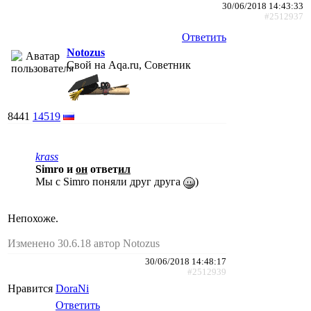
30/06/2018 14:43:33
#2512937
Ответить
Notozus
Свой на Aqa.ru, Советник
8441
14519
krass
Simro и
он
ответ
ил
Мы с Simro поняли друг друга
)
Непохоже.
Изменено 30.6.18 автор Notozus
30/06/2018 14:48:17
#2512939
Нравится
DoraNi
Ответить