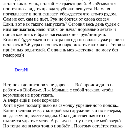
летает как камень, с такой же траекторией. Вычёсывается
постоянно - видать правда трубочки чешутся. На меня
поглядывает и попискивает, убеждается что кто-то рядом.
Сам не ест, сам не пьёт. Рук не боится от слова совсем
Ёлки, вот как такого выпускать? Сегодня весь день будем с
ним заниматься, надо чтобы он начал нормально летать и
понял как пить и брать насекомых не с рук/пинцета.
Если всё будет удачно и завтра погода позволит - уже решила
вставать в 5-6 утра и топать в парк, искать таких же слётков и
приёмных родителей. Ох жизнь моя жестянка, не могу без
геморроя))
DoraNi
Нет, пока до питонов я не доросла... Всё происходило на
работе - в BioBox-е. Я ж Малыша с собой таскаю, чтобы
кормление не пропускать.
А вчера ещё и змей кормили
Хотя я уже посматриваю на самочку украшенного полоза...
Единственная змея, с которой мы сдружились и по вечерам,
когда скучно, вместе ходим. Она единственная кто не
пытается удрать с меня. А региусы... ну не то, не мой зверь)
Но тогда меня муж точно прибьёт... Поэтому остаётся только