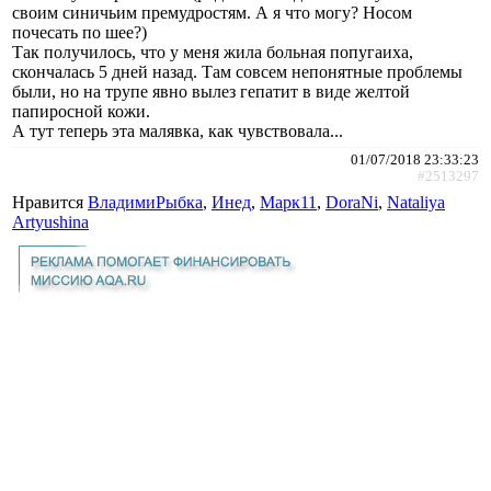
своим синичьим премудростям. А я что могу? Носом
почесать по шее?)
Так получилось, что у меня жила больная попугаиха,
скончалась 5 дней назад. Там совсем непонятные проблемы
были, но на трупе явно вылез гепатит в виде желтой
папиросной кожи.
А тут теперь эта малявка, как чувствовала...
01/07/2018 23:33:23
#2513297
Нравится
ВладимиРыбка
,
Инед
,
Марк11
,
DoraNi
,
Nataliya
Artyushina