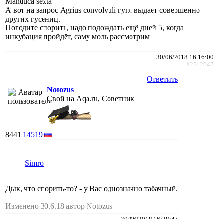
Manduca sexta
А вот на запрос Agrius convolvuli гугл выдаёт совершенно
других гусениц.
Погодите спорить, надо подождать ещё дней 5, когда
инкубация пройдёт, саму моль рассмотрим
30/06/2018 16:16:00
#2512947
Ответить
Notozus
Свой на Aqa.ru, Советник
8441
14519
Simro
Дык, что спорить-то? - у Вас однозначно табачный.
Изменено 30.6.18 автор Notozus
30/06/2018 16:28:47