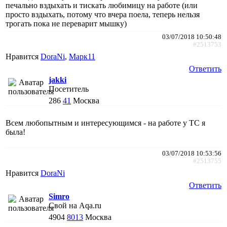
печально вздыхать и тискать любимицу на работе (или
просто вздыхать, потому что вчера поела, теперь нельзя
трогать пока не переварит мышку)
03/07/2018 10:50:48
#2513753
Нравится
DoraNi
,
Марк11
Ответить
jakki
Посетитель
286
41
Москва
Всем любопытным и интересующимся - на работе у ТС я
была!
03/07/2018 10:53:56
#2513755
Нравится
DoraNi
Ответить
Simro
Свой на Aqa.ru
4904
8013
Москва