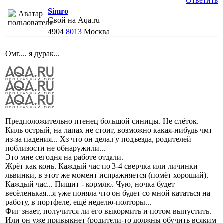
Ответить
Simro
Свой на Aqa.ru
4904
8013
Москва
Омг.... я дурак...
Предположительно птенец большой синицы. Не слёток.
Киль острый, на лапах не стоит, возможно какая-нибудь чмт
из-за падения... Хз что он делал у подъезда, родителей
поблизости не обнаружили...
Это мне сегодня на работе отдали.
Жрёт как конь. Каждый час по 3-4 сверчка или личинки
львинки, в этот же момент испражняется (помёт хороший).
Каждый час... Пищит - кормлю. Чую, ночка будет
весёленькая...я уже поняла что он будет со мной кататься на
работу, в портфеле, ещё неделю-полторы...
Фиг знает, получится ли его выкормить и потом выпустить.
Или он уже привыкнет (родители-то должны обучить всяким