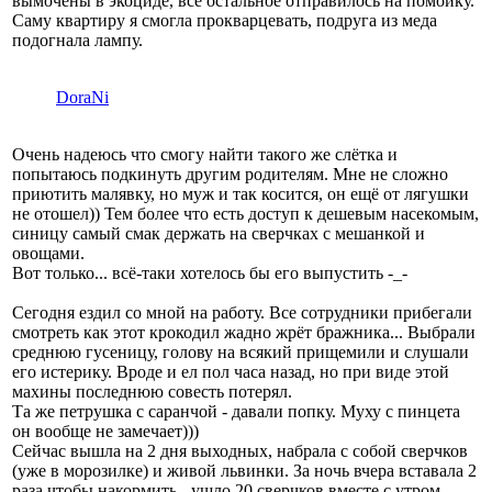
вымочены в экоциде, всё остальное отправилось на помойку.
Саму квартиру я смогла прокварцевать, подруга из меда
подогнала лампу.
DoraNi
Очень надеюсь что смогу найти такого же слётка и
попытаюсь подкинуть другим родителям. Мне не сложно
приютить малявку, но муж и так косится, он ещё от лягушки
не отошел)) Тем более что есть доступ к дешевым насекомым,
синицу самый смак держать на сверчках с мешанкой и
овощами.
Вот только... всё-таки хотелось бы его выпустить -_-
Сегодня ездил со мной на работу. Все сотрудники прибегали
смотреть как этот крокодил жадно жрёт бражника... Выбрали
среднюю гусеницу, голову на всякий прищемили и слушали
его истерику. Вроде и ел пол часа назад, но при виде этой
махины последнюю совесть потерял.
Та же петрушка с саранчой - давали попку. Муху с пинцета
он вообще не замечает)))
Сейчас вышла на 2 дня выходных, набрала с собой сверчков
(уже в морозилке) и живой львинки. За ночь вчера вставала 2
раза чтобы накормить - ушло 20 сверчков вместе с утром.