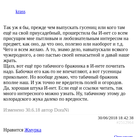
krass
Так уж я бы, прежде чем выпускать гусениц или кого там
ещё на свой приусадебный, прошерстила бы И-нет со всем
присущим мне пытливым и любознательным интересом на
предмет, как оно, да что оно, полезно или наоборот и т.д.
Чего и всем желаю. А то, знамо дело, навыпускали всякого
чужеродного, а оно пастью своей ненасытной и давай наше
жрать.
Щазз, вот ещё про табачного бражника в И-нете почитать
надо. Бабочки его как-то не впечатляют, а вот гусеницы
прикольнее. Но вообще думаю, что табачный бражник
вполне наш. И уж точно не вредитель полей и огородов.
Да, хорошая штука И-нет. Если ещё и ссылки читать, так
много интересного можно узнать. Ну, табачному этому до
колорадского жука далеко по вредности.
Изменено 30.6.18 автор DoraNi
30/06/2018 18:42:38
#2512964
Нравится
Жмурка