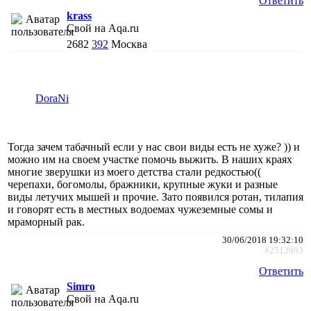
Ответить
krass
Свой на Aqa.ru
2682
392
Москва
DoraNi
Тогда зачем табачный если у нас свои виды есть не хуже? )) и
можно им на своем участке помочь выжить. В наших краях
многие зверушки из моего детства стали редкостью((
черепахи, богомолы, бражники, крупные жуки и разные
виды летучих мышей и прочие. Зато появился ротан, тилапия
и говорят есть в местных водоемах чужеземные сомы и
мраморный рак.
30/06/2018 19:32:10
#2512993
Ответить
Simro
Свой на Aqa.ru