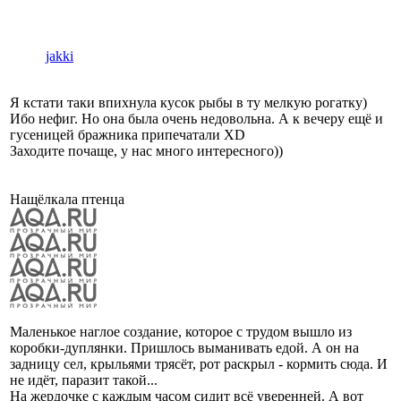
jakki
Я кстати таки впихнула кусок рыбы в ту мелкую рогатку)
Ибо нефиг. Но она была очень недовольна. А к вечеру ещё и
гусеницей бражника припечатали ХD
Заходите почаще, у нас много интересного))
Нащёлкала птенца
Маленькое наглое создание, которое с трудом вышло из
коробки-дуплянки. Пришлось выманивать едой. А он на
задницу сел, крыльями трясёт, рот раскрыл - кормить сюда. И
не идёт, паразит такой...
На жердочке с каждым часом сидит всё уверенней. А вот