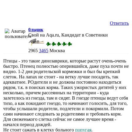
Ответить
0льчик
Свой на Aqa.ru, Кандидат в Советники
2965
3465
Москва
Птицы - это такие динозаврики, которые растут очень-очень
быстро. Птенец полностью оперившийся, даже пуха почти не
видно. 1-2 дня родительской кормежки и был бы крепкий
слеток. На лапах не стоит - на ветку лучше посадить, так
адекватнее. РОдители и не должны постоянно находиться
рядом, т.к. в поисках корма. Таких ужористых дитятей у них
несколько, причем рассеянных на территории - куда
залетелось из гнезда, там и сидят. В гнезде птенцы ведут себя
тихо, а как покидают гнездо, то начинают голосить, для того,
чтобы услышали родители, подлетели и покормили. Потом
сами начинают следовать за родителями и требовать корм.
Для свеженького слетка сейчас не самое лучшее время -
начался период дождей.
Не стоит сажать в клетку больного
попугая
.