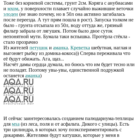
Тоже без корневой системы, грунт 2см. Коряга с анубиасами
и
мхом
, у поверхности плавает случайно выжившие веточки
элодеи
(не знаю почему, но в 50л она активно загибалась
после переезда. А тут прям пошла в рост). Запуска толком не
было - грунта отсыпала из 50л, воду оттуда же, грязный
фильтр забрала от лягушек. Потом было двое суток
непонятной мути. Бумала таки вспышка. Протёрла стёкла -
стало прозрачно
Из жителей
петушок
и
аманка
.
Креветка
шебутная, наглая и
выгоняет рыбку из домика-кокоса)) Сперва переживала что
её будут обижать. Ага, щаз...
Насчёт дамы сердца думала, но боюсь что им будет тесно или
не поладят. Поэтому увы-увы, единственной подружкой
останется
аманка
)
И сейчас заинтересовалась созданием палюдариума-теплицы
для
мха
(из леса, поля и от асфальта. Дикого с улицы). Есть
три цилиндра, в которых хочу поэкспериментировать с
дикарями. Жителями будут катушки, которые у меня в