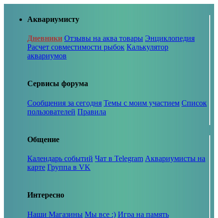
Аквариумисту
Дневники
Отзывы на аква товары
Энциклопедия
Расчет совместимости рыбок
Калькулятор
аквариумов
Сервисы форума
Сообщения за сегодня
Темы с моим участием
Список
пользователей
Правила
Общение
Календарь событий
Чат в Telegram
Аквариумисты на
карте
Группа в VK
Интересно
Наши Магазины
Мы все :)
Игра на память