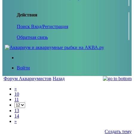
Действия
Поиск
Вход/Регистрация
Обратная связь
Войти
Форум Аквариумистов
Назад
«
10
11
13
14
»
Создать тему