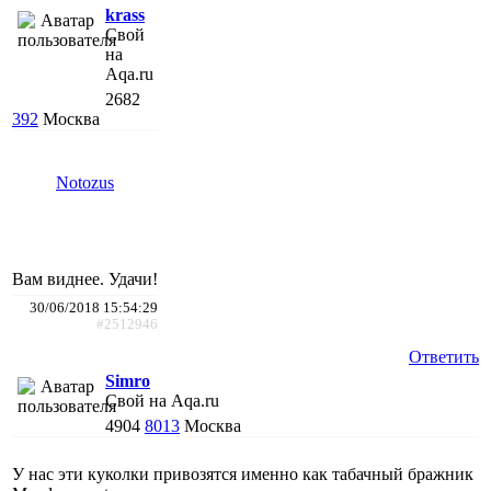
krass
Свой
на
Aqa.ru
2682
392
Москва
Notozus
Вам виднее. Удачи!
30/06/2018 15:54:29
#2512946
Ответить
Simro
Свой на Aqa.ru
4904
8013
Москва
У нас эти куколки привозятся именно как табачный бражник