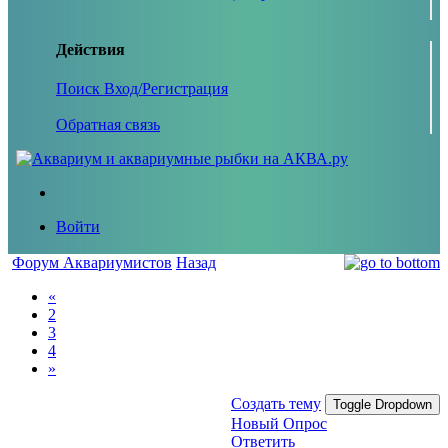
Действия
Поиск
Вход/Регистрация
Обратная связь
Войти
Форум Аквариумистов
Назад
«
2
3
4
»
Создать тему
Toggle Dropdown
Новый Опрос
Ответить