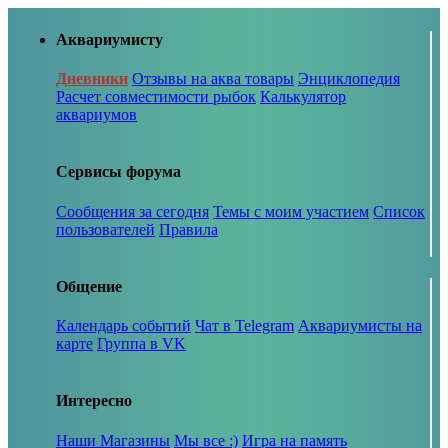
Аквариумисту
Дневники
Отзывы на аква товары
Энциклопедия
Расчет совместимости рыбок
Калькулятор
аквариумов
Сервисы форума
Сообщения за сегодня
Темы с моим участием
Список
пользователей
Правила
Общение
Календарь событий
Чат в Telegram
Аквариумисты на
карте
Группа в VK
Интересно
Наши Магазины
Мы все :)
Игра на память