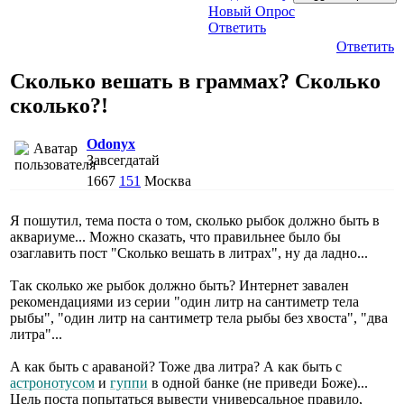
Новый Опрос
Ответить
Ответить
Сколько вешать в граммах? Сколько
сколько?!
Odonyx
Завсегдатай
1667
151
Москва
Я пошутил, тема поста о том, сколько рыбок должно быть в
аквариуме... Можно сказать, что правильнее было бы
озаглавить пост "Сколько вешать в литрах", ну да ладно...
Так сколько же рыбок должно быть? Интернет завален
рекомендациями из серии "один литр на сантиметр тела
рыбы", "один литр на сантиметр тела рыбы без хвоста", "два
литра"...
А как быть с араваной? Тоже два литра? А как быть с
астронотусом
и
гуппи
в одной банке (не приведи Боже)...
Цель поста попытаться вывести универсальное правило,