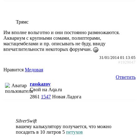
Трямc
Им вполне вольготно и они постоянно размножаются.
Аквариум с крупными сомами, полиптерами,
мастацембелами и пр. описывать не буду, ввиду
впечатлительности некоторых форумчан.
31/01/2014 01:13:05
#1929047
Нравится
Медовая
Ответить
rasskazov
Свой на Aqa.ru
2861
1547
Новая Ладога
SilverSwift
вашему калькулятору получается, что можно
посадить в 10 литров 5
петухов