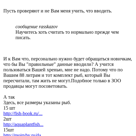
Пусть проверяют и не Вам меня учить, что вводить.
сообщение rasskazov
Научитесь хоть считать то нормально прежде чем
писать.
И к Вам что, персонально нужно будет обращаться новичкам,
что бы Вы "правильные" данные вводили? А учится
пользоваться Вашей хренью, мне не надо. Потому что по
Вашим 88 литрам и тот комплект рыб, который Вы
пересчитали, там жить не могут.Подобное только в ЗОО
продавцы могут посоветовать.
А так
Здесь, все размеры указаны рыб.
15 шт
http://fish-book.ru/...
2шт
http://aquaplantfish...
15шт
http://moiryby.ru/da...