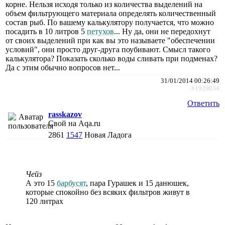
корне. Нельзя исходя только из количества выделений на
объем фильтрующего материала определять количественный
состав рыб. По вашему калькулятору получается, что можно
посадить в 10 литров 5
петухов
... Ну да, они не передохнут
от своих выделений при как вы это называете "обеспечении
условий", они просто друг-друга поубивают. Смысл такого
калькулятора? Показать сколько воды сливать при подменах?
Да с этим обычно вопросов нет...
31/01/2014 00:26:49
#1929034
Ответить
rasskazov
Свой на Aqa.ru
2861
1547
Новая Ладога
Чейз
А это 15
барбусят
, пара Гурашек и 15 данюшек,
которые спокойно без всяких фильтров живут в
120 литрах