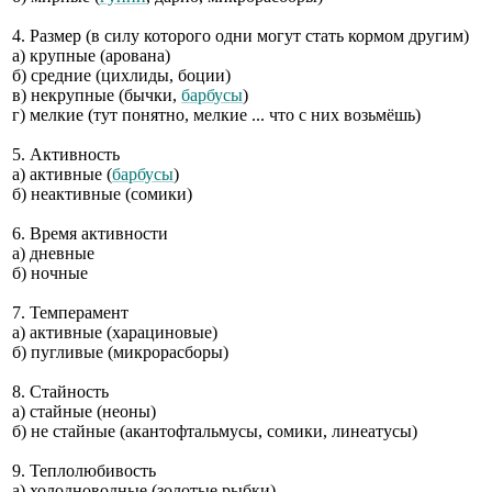
4. Размер (в силу которого одни могут стать кормом другим)
а) крупные (арована)
б) средние (цихлиды, боции)
в) некрупные (бычки,
барбусы
)
г) мелкие (тут понятно, мелкие ... что с них возьмёшь)
5. Активность
а) активные (
барбусы
)
б) неактивные (сомики)
6. Время активности
а) дневные
б) ночные
7. Темперамент
а) активные (харациновые)
б) пугливые (микрорасборы)
8. Стайность
а) стайные (неоны)
б) не стайные (акантофтальмусы, сомики, линеатусы)
9. Теплолюбивость
а) холодноводные (золотые рыбки)