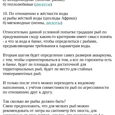
б) теплолюбивые (
дискусы
)
10. По отношению к жёсткости воды
а) рыбы жёсткой воды (цихлиды Африки)
б) мягководные (неоны,
дискусы
)
Относительно данной условной попытке градации рыб по
придуманным сходу каким-то критериям имеет смысл понять
- а что за вода в банке, чтобы определиться с рыбами,
предъявляющими требования к параметрам воды.
Вторым шагом будет определение самих размеров аквариума,
с тем, чтобы сориентироваться в том, а все ли горизонты есть
в банке, будет ли площадь дна достаточной для
территориальных рыб, будет ли место для стайных
темпераментных рыб.
И только после этого можно переходить к видовому
наполнения, с учётом совместимости рыб по агрессивности
по отношению друг к другу.
Так сколько же рыбы должно быть?
Смею предположить, что для мелких рыб можно
рекомендовать от литра на сантиметр бех хвоста, для