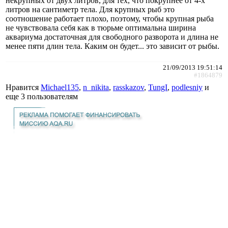
некрупных от двух литров, для тех, что покрупнее от 4-х
литров на сантиметр тела. Для крупных рыб это
соотношение работает плохо, поэтому, чтобы крупная рыба
не чувствовала себя как в тюрьме оптимальна ширина
аквариума достаточная для свободного разворота и длина не
менее пяти длин тела. Каким он будет... это зависит от рыбы.
21/09/2013 19:51:14
#1864879
Нравится
Michael135
,
n_nikita
,
rasskazov
,
TungI
,
podlesniy
и
еще
3 пользователям