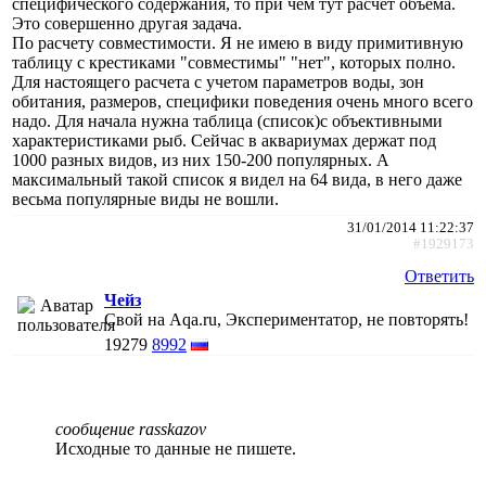
специфического содержания, то при чем тут расчет объема.
Это совершенно другая задача.
По расчету совместимости. Я не имею в виду примитивную
таблицу с крестиками "совместимы" "нет", которых полно.
Для настоящего расчета с учетом параметров воды, зон
обитания, размеров, специфики поведения очень много всего
надо. Для начала нужна таблица (список)с объективными
характеристиками рыб. Сейчас в аквариумах держат под
1000 разных видов, из них 150-200 популярных. А
максимальный такой список я видел на 64 вида, в него даже
весьма популярные виды не вошли.
31/01/2014 11:22:37
#1929173
Ответить
Чейз
Свой на Aqa.ru, Экспериментатор, не повторять!
19279
8992
сообщение rasskazov
Исходные то данные не пишете.