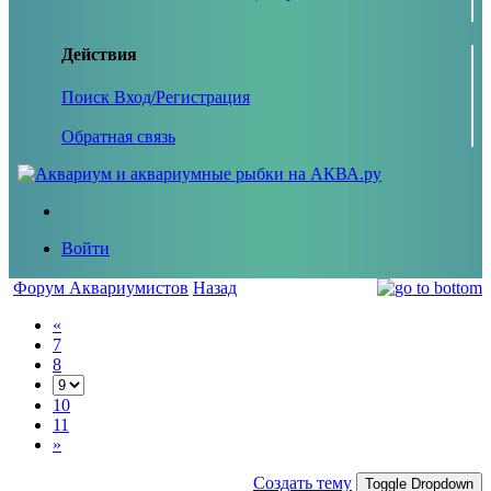
Действия
Поиск
Вход/Регистрация
Обратная связь
Войти
Форум Аквариумистов
Назад
«
7
8
10
11
»
Создать тему
Toggle Dropdown