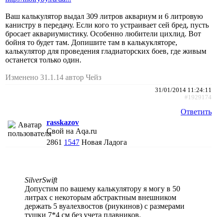
Ваш калькулятор выдал 309 литров аквариум и 6 литровую
канистру в передачу. Если кого то устраивает сей бред, пусть
бросает аквариумистику. Особенно любители цихлид. Вот
бойня то будет там. Допишите там в калькукляторе,
калькулятор для проведения гладиаторских боев, где живым
останется только один.
Изменено 31.1.14 автор Чейз
31/01/2014 11:24:11
#1929174
Ответить
rasskazov
Свой на Aqa.ru
2861
1547
Новая Ладога
SilverSwift
Допустим по вашему калькулятору я могу в 50
литрах с некоторым абстрактным внешником
держать 5 вуалехвостов (риукинов) с размерами
тушки 7*4 см без учета плавников.