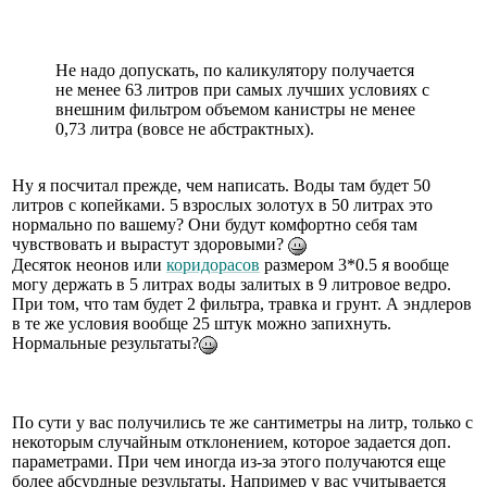
Не надо допускать, по каликулятору получается
не менее 63 литров при самых лучших условиях с
внешним фильтром объемом канистры не менее
0,73 литра (вовсе не абстрактных).
Ну я посчитал прежде, чем написать. Воды там будет 50
литров с копейками. 5 взрослых золотух в 50 литрах это
нормально по вашему? Они будут комфортно себя там
чувствовать и вырастут здоровыми?
Десяток неонов или
коридорасов
размером 3*0.5 я вообще
могу держать в 5 литрах воды залитых в 9 литровое ведро.
При том, что там будет 2 фильтра, травка и грунт. А эндлеров
в те же условия вообще 25 штук можно запихнуть.
Нормальные результаты?
По сути у вас получились те же сантиметры на литр, только с
некоторым случайным отклонением, которое задается доп.
параметрами. При чем иногда из-за этого получаются еще
более абсурдные результаты. Например у вас учитывается