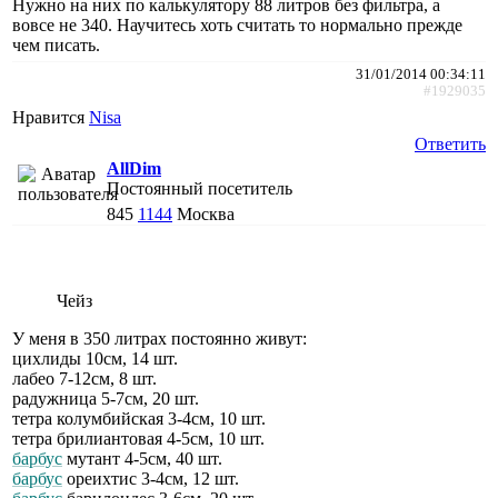
Нужно на них по калькулятору 88 литров без фильтра, а
вовсе не 340. Научитесь хоть считать то нормально прежде
чем писать.
31/01/2014 00:34:11
#1929035
Нравится
Nisa
Ответить
AllDim
Постоянный посетитель
845
1144
Москва
Чейз
У меня в 350 литрах постоянно живут:
цихлиды 10см, 14 шт.
лабео 7-12см, 8 шт.
радужница 5-7см, 20 шт.
тетра колумбийская 3-4см, 10 шт.
тетра брилиантовая 4-5см, 10 шт.
барбус
мутант 4-5см, 40 шт.
барбус
ореихтис 3-4см, 12 шт.