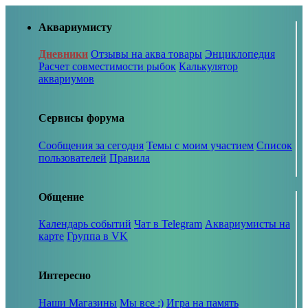
Аквариумисту
Дневники
Отзывы на аква товары
Энциклопедия
Расчет совместимости рыбок
Калькулятор
аквариумов
Сервисы форума
Сообщения за сегодня
Темы с моим участием
Список
пользователей
Правила
Общение
Календарь событий
Чат в Telegram
Аквариумисты на
карте
Группа в VK
Интересно
Наши Магазины
Мы все :)
Игра на память