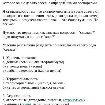
которое бы не давало сбоев, с определёнными оговорками.
Я сталкивался с тем, что аквариумистам в Европе советуют
исходить из соотношения - четыре литра на один сантиметр
тела рыбки без учёта хвоста, чтож ... это более гуманно. Но
всё же?
Думаю, что перед тем, как задаться вопросом - "сколько?"
надо подумать о вопросе "кого?".
Условно рыб можно разделить по нескольким своего рода
"срезам".
1. Уровень обитания:
а) донные (сомики, акантофтальмусы)
б) в толще воды (неоны)
в) рыбы поверхности (карнегиеллы)
2. Территориальность
а) территориальные (цихлиды, бычки)
б) не территориальные (макрогнатусы)
3. Агрессивность
а) агрессивные (тетрадоны, пираньи,
астронотусы
)
б) мирные (
гуппи
, дарио, микрорасборы)