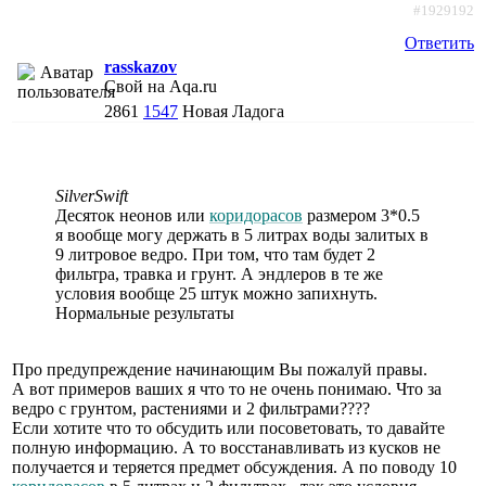
#1929192
Ответить
rasskazov
Свой на Aqa.ru
2861
1547
Новая Ладога
SilverSwift
Десяток неонов или
коридорасов
размером 3*0.5
я вообще могу держать в 5 литрах воды залитых в
9 литровое ведро. При том, что там будет 2
фильтра, травка и грунт. А эндлеров в те же
условия вообще 25 штук можно запихнуть.
Нормальные результаты
Про предупреждение начинающим Вы пожалуй правы.
А вот примеров ваших я что то не очень понимаю. Что за
ведро с грунтом, растениями и 2 фильтрами????
Если хотите что то обсудить или посоветовать, то давайте
полную информацию. А то восстанавливать из кусков не
получается и теряется предмет обсуждения. А по поводу 10