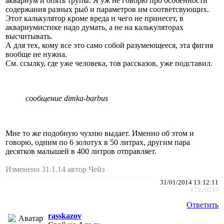
аквариум и опять трупы. Я уж не говорю про особенности
содержания разных рыб и параметров им соответсвующих.
Этот калькулятор кроме вреда н чего не принесет, в
аквариумистике надо думать, а не на калькуляторах
высчитывать.
А для тех, кому все это само собой разумеющееся, эта фигня
вообще не нужна.
См. ссылку, где уже человека, тов рассказов, уже подставил.
сообщение dimka-barbus
Мне то же подобную чухню выдает. Именно об этом и
говорю, одним по 6 золотух в 50 литрах, другим пара
десятков малышей в 400 литров отправляет.
Изменено 31.1.14 автор Чейз
31/01/2014 13:12:11
#1929233
Ответить
rasskazov