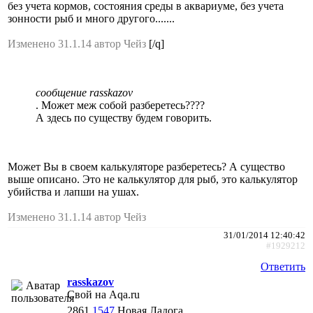
без учета кормов, состояния среды в аквариуме, без учета
зонности рыб и много другого.......
Изменено 31.1.14 автор Чейз
[/q]
сообщение rasskazov
. Может меж собой разберетесь????
А здесь по существу будем говорить.
Может Вы в своем калькуляторе разберетесь? А существо
выше описано. Это не калькулятор для рыб, это калькулятор
убийства и лапши на ушах.
Изменено 31.1.14 автор Чейз
31/01/2014 12:40:42
#1929212
Ответить
rasskazov
Свой на Aqa.ru
2861
1547
Новая Ладога