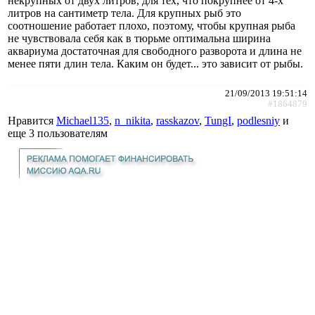
некрупных от двух литров, для тех, что покрупнее от 4-х
литров на сантиметр тела. Для крупных рыб это
соотношение работает плохо, поэтому, чтобы крупная рыба
не чувствовала себя как в тюрьме оптимальна ширина
аквариума достаточная для свободного разворота и длина не
менее пяти длин тела. Каким он будет... это зависит от рыбы.
21/09/2013 19:51:14
#1864879
Нравится
Michael135
,
n_nikita
,
rasskazov
,
TungI
,
podlesniy
и
еще
3 пользователям