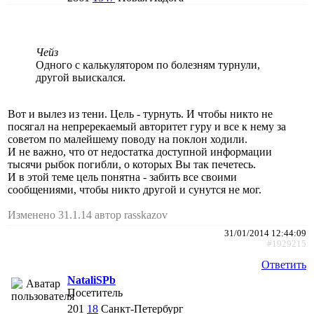
Чейз
Одного с калькулятором по болезням турнули,
другой выискался.
Вот и вылез из тени. Цель - турнуть. И чтобы никто не
посягал на непререкаемый авторитет гуру и все к нему за
советом по малейшему поводу на поклон ходили.
И не важно, что от недостатка доступной информации
тысячи рыбок погибли, о которых Вы так печетесь.
И в этой теме цель понятна - забить все своими
сообщениями, чтобы никто другой и сунутся не мог.
Изменено 31.1.14 автор rasskazov
31/01/2014 12:44:09
#1929215
Ответить
NataliSPb
Посетитель
201
18
Санкт-Петербург