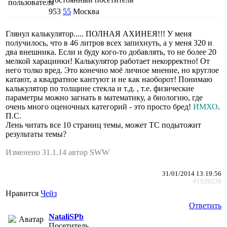
953
55
Москва
Глянул калькулятор..... ПОЛНАЯ АХИНЕЯ!!! У меня
получилось, что в 46 литров всех запихнуть, а у меня 320 и
два внешника. Если и буду кого-то добавлять, то не более 20
мелкой харацинки! Калькулятор работает некорректно! От
него толко вред. Это конечно моё личное мнение, но круглое
катают, а квадратное кантуют и не как наоборот! Понимаю
калькулятор по толщине стекла и т.д. , т.е. физические
параметры можно загнать в математику, а биологию, где
очень много оценочных категорий - это просто бред!
ИМХО
.
П.С.
Лень читать все 10 страниц темы, может ТС подытожит
результаты темы?
Изменено 31.1.14 автор SWW
31/01/2014 13:19:56
#1929239
Нравится
Чейз
Ответить
NataliSPb
Посетитель