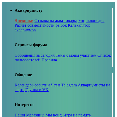
Аквариумисту
Дневники
Отзывы на аква товары
Энциклопедия
Расчет совместимости рыбок
Калькулятор
аквариумов
Сервисы форума
Сообщения за сегодня
Темы с моим участием
Список
пользователей
Правила
Общение
Календарь событий
Чат в Telegram
Аквариумисты на
карте
Группа в VK
Интересно
Наши Магазины
Мы все :)
Игра на память