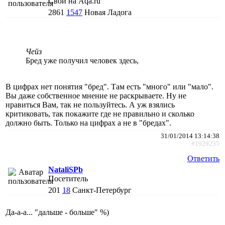
Свой на Aqa.ru
2861
1547
Новая Ладога
Чейз
Бред уже получил человек здесь,
В цифрах нет понятия "бред". Там есть "много" или "мало".
Вы даже собственное мнение не раскрываете. Ну не
нравиться Вам, так не пользуйтесь. А уж взялись
критиковать, так покажите где не правильно и сколько
должно быть. Только на цифрах а не в "бредах".
31/01/2014 13:14:38
#1929235
Ответить
NataliSPb
Посетитель
201
18
Санкт-Петербург
Да-а-а... "дальше - больше" %)