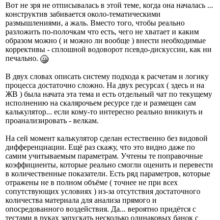
Вот не зря не отписывалась в этой теме, когда она началась ...
конструктив забивается около-тематическими
размышлениями, а жаль. Вместо того, чтобы реально
разложить по-полочкам что есть, чего не хватает и каким
образом можно ( и можно ли вообще ) внести необходимые
коррективы - сплошной водоворот псевдо-дискуссии, как ни
печально.
В двух словах описать систему подхода к расчетам и логику
процесса достаточно сложно. На двух ресурсах ( здесь и на
ЖВ ) была начата эта тема и есть отдельный чат по текущему
исполнению на скалярочьем ресурсе где и размещен сам
калькулятор... если кому-то интересно реально вникнуть и
проанализировать - велкам.
На сей момент калькулятор сделан естественно без видовой
дифференциации. Ещё раз скажу, что это видно даже по
самим учитываемым параметрам. Учтены те поправочные
коэффициенты, которые реально смогли оценить и перевести
в количественные показатели. Есть ряд параметров, которые
отражены не в полном объёме ( точнее не при всех
сопутствующих условиях ) из-за отсутствия достаточного
количества материала для анализа прямого и
опосредованного воздействия. Да... вероятно придётся с
тестами в руках запускать несколько одинаковых банок с