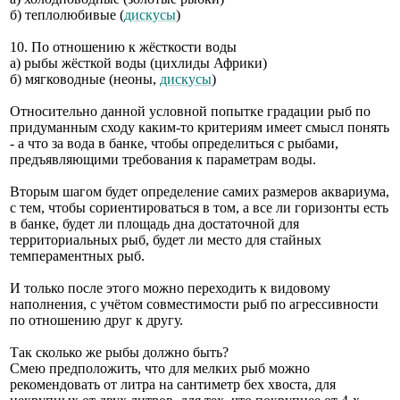
б) теплолюбивые (
дискусы
)
10. По отношению к жёсткости воды
а) рыбы жёсткой воды (цихлиды Африки)
б) мягководные (неоны,
дискусы
)
Относительно данной условной попытке градации рыб по
придуманным сходу каким-то критериям имеет смысл понять
- а что за вода в банке, чтобы определиться с рыбами,
предъявляющими требования к параметрам воды.
Вторым шагом будет определение самих размеров аквариума,
с тем, чтобы сориентироваться в том, а все ли горизонты есть
в банке, будет ли площадь дна достаточной для
территориальных рыб, будет ли место для стайных
темпераментных рыб.
И только после этого можно переходить к видовому
наполнения, с учётом совместимости рыб по агрессивности
по отношению друг к другу.
Так сколько же рыбы должно быть?
Смею предположить, что для мелких рыб можно
рекомендовать от литра на сантиметр бех хвоста, для