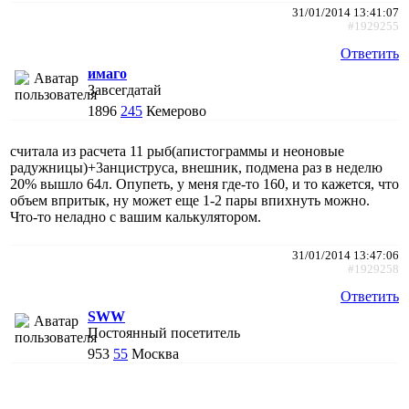
31/01/2014 13:41:07
#1929255
Ответить
имаго
Завсегдатай
1896
245
Кемерово
считала из расчета 11 рыб(апистограммы и неоновые
радужницы)+3анциструса, внешник, подмена раз в неделю
20% вышло 64л. Опупеть, у меня где-то 160, и то кажется, что
объем впритык, ну может еще 1-2 пары впихнуть можно.
Что-то неладно с вашим калькулятором.
31/01/2014 13:47:06
#1929258
Ответить
SWW
Постоянный посетитель
953
55
Москва