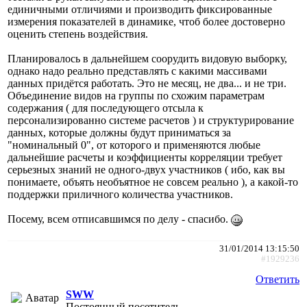
единичными отличиями и производить фиксированные
измерения показателей в динамике, чтоб более достоверно
оценить степень воздействия.
Планировалось в дальнейшем соорудить видовую выборку,
однако надо реально представлять с какими массивами
данных придётся работать. Это не месяц, не два... и не три.
Объединение видов на группы по схожим параметрам
содержания ( для последующего отсыла к
персонализированно системе расчетов ) и структурирование
данных, которые должны будут приниматься за
"номинальный 0", от которого и применяются любые
дальнейшие расчеты и коэффициенты корреляции требует
серьезных знаний не одного-двух участников ( ибо, как вы
понимаете, объять необъятное не совсем реально ), а какой-то
поддержки приличного количества участников.
Посему, всем отписавшимся по делу - спасибо.
31/01/2014 13:15:50
#1929236
Ответить
SWW
Постоянный посетитель