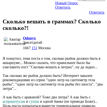
Новый Опрос
Ответить
Ответить
Сколько вешать в граммах? Сколько
сколько?!
Odonyx
Завсегдатай
1667
151
Москва
Я пошутил, тема поста о том, сколько рыбок должно быть в
аквариуме... Можно сказать, что правильнее было бы
озаглавить пост "Сколько вешать в литрах", ну да ладно...
Так сколько же рыбок должно быть? Интернет завален
рекомендациями из серии "один литр на сантиметр тела
рыбы", "один литр на сантиметр тела рыбы без хвоста", "два
литра"...
А как быть с араваной? Тоже два литра? А как быть с
астронотусом
и
гуппи
в одной банке (не приведи Боже)...
Цель поста попытаться вывести универсальное правило,