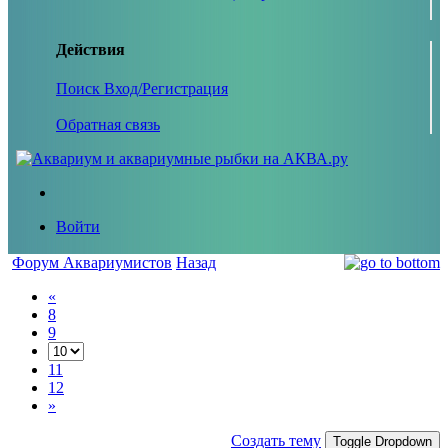
Действия
Поиск
Вход/Регистрация
Обратная связь
Войти
Форум Аквариумистов
Назад
«
8
9
11
12
»
Создать тему
Toggle Dropdown