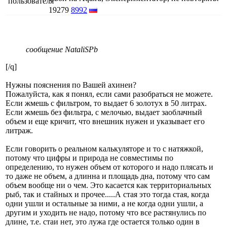
19279
8992
сообщение NataliSPb
[/q]
Нужны пояснения по Вашей ахинеи?
Пожалуйста, как я понял, если сами разобраться не можете.
Если жмешь с фильтром, то выдает 6 золотух в 50 литрах.
Если жмешь без фильтра, с мелочью, выдает заоблачный
объем и еще кричит, что внешник нужен и указывает его
литраж.
Если говорить о реальном калькуляторе и то с натяжкой,
потому что цифры и природа не совместимы по
определению, то нужен объем от которого и надо плясать и
то даже не объем, а длинна и площадь дна, потому что сам
объем вообще ни о чем. Это касается как территориальных
рыб, так и стайных и прочее.....А стая это тогда стая, когда
одни ушли и остальные за ними, а не когда одни ушли, а
другим и уходить не надо, потому что все растянулись по
длине, т.е. стаи нет, это лужа где остается только один в