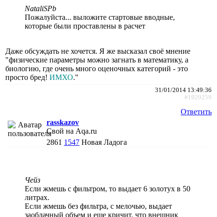
NataliSPb
Пожалуйста... выложите стартовые вводные,
которые были проставлены в расчет
Даже обсуждать не хочется. Я же высказал своё мнение
"физические параметры можно загнать в математику, а
биологию, где очень много оценочных категорий - это
просто бред!
ИМХО
."
31/01/2014 13:49:36
#1929259
Ответить
rasskazov
Свой на Aqa.ru
2861
1547
Новая Ладога
Чейз
Если жмешь с фильтром, то выдает 6 золотух в 50
литрах.
Если жмешь без фильтра, с мелочью, выдает
заоблачный объем и еще кричит, что внешник