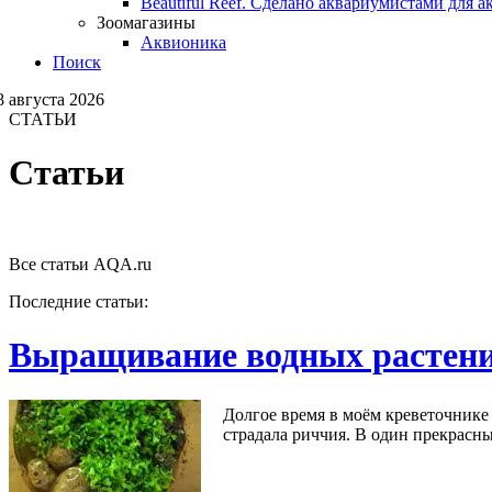
Beautiful Reef. Сделано аквариумистами для 
Зоомагазины
Аквионика
Поиск
8 августа 2026
СТАТЬИ
Статьи
Все статьи AQA.ru
Последние статьи:
Выращивание водных растени
Долгое время в моём креветочнике 
страдала риччия. В один прекрасный