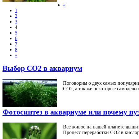
«
1
2
3
4
5
6
7
8
»
Выбор CO2 в аквариум
Поговорим о двух самых популярны
CO2, а так же некоторые самодельн
Фотосинтез в аквариуме или почему п
Все живое на нашей планете дышит.
Процесс переработки СО2 в кислор