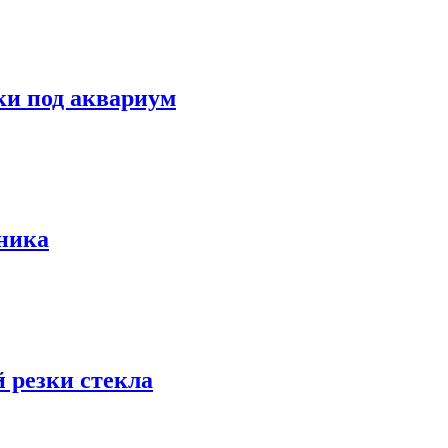
ки под аквариум
ьника
 резки стекла