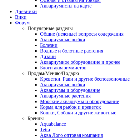
Обзоры и отзывы на товары
Аквариумисты на карте
Дневники
Вики
Форум
Популярные разделы
Общие (неясные) вопросы содержания
Аквариумные рыбки
Болезни
Водные и болотные растения
Дизайн
Аквариумное оборудование и прочее
Блоги аквариумистов
Продам/Меняю/Подарю
Креветки, Раки и другие беспозвоночные
Аквариумные рыбки
Аквариумы и оборудование
Аквариумные растения
Морские аквариумы и оборудование
Корма для рыбок и креветок
Кошки, Собаки и другие животные
Бренды
Aquabalance
Tetra
Аква Лого оптовая компания