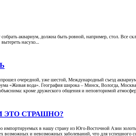
т собрать аквариум, должна быть ровной, например, стол. Все 
вытереть насухо...
Ь
е прошел очередной, уже шестой, Международный съезд аквариум
ума «Живая вода». География широка – Минск, Вологда, Москва
объяснима: кроме дружеского общения и неповторимой атмосфе
И ЭТО СТРАШНО?
о импортируемых в нашу страну из Юго-Восточной Азии золотых
ех возможных и невозможных заболеваний, что для успешного с