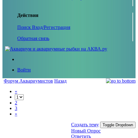
Действия
Поиск
Вход/Регистрация
Обратная связь
Войти
Форум Аквариумистов
Назад
«
2
3
»
Создать тему
Toggle Dropdown
Новый Опрос
Ответить