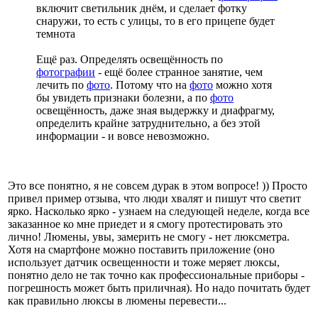
включит светильник днём, и сделает фотку
снаружи, то есть с улицы, то в его прицепе будет
темнота
Ещё раз. Определять освещённость по
фотографии
- ещё более странное занятие, чем
лечить по
фото
. Потому что на
фото
можно хотя
бы увидеть признаки болезни, а по
фото
освещённость, даже зная выдержку и диафрагму,
определить крайне затруднительно, а без этой
информации - и вовсе невозможно.
Это все понятно, я не совсем дурак в этом вопросе! )) Просто
привел пример отзыва, что люди хвалят и пишут что светит
ярко. Насколько ярко - узнаем на следующей неделе, когда все
заказанное ко мне приедет и я смогу протестировать это
лично! Люмены, увы, замерить не смогу - нет люксметра.
Хотя на смартфоне можно поставить приложение (оно
использует датчик освещенности и тоже меряет люксы,
понятно дело не так точно как профессиональные приборы -
погрешность может быть приличная). Но надо почитать будет
как правильно люксы в люмены перевести...