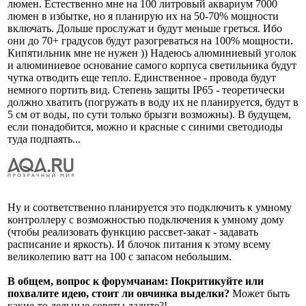
люмен. Естественно мне на 100 литровый аквариум 7000
люмен в избытке, но я планирую их на 50-70% мощности
включать. Дольше прослужат и будут меньше греться. Ибо
они до 70+ градусов будут разогреваться на 100% мощности.
Кипятильник мне не нужен )) Надеюсь алюминиевый уголок
и алюминиевое основание самого корпуса светильника будут
чутка отводить еще тепло. Единственное - провода будут
немного портить вид. Степень защиты IP65 - теоретически
должно хватить (погружать в воду их не планируется, будут в
5 см от воды, по сути только брызги возможны). В будущем,
если понадобится, можно и красные с синими светодиоды
туда подпаять...
Ну и соответственно планируется это подключить к умному
контроллеру с возможностью подключения к умному дому
(чтобы реализовать функцию рассвет-закат - задавать
расписание и яркость). И блочок питания к этому всему
великолепию ватт на 100 с запасом небольшим.
В общем, вопрос к форумчанам: Покритикуйте или
похвалите идею, стоит ли овчинка выделки?
Может быть
какие-то дельные советы дадите?!