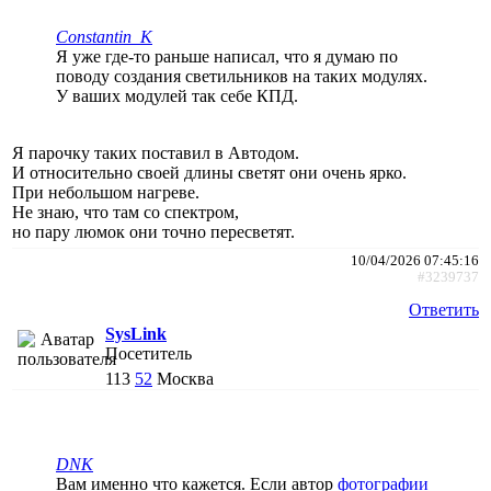
Constantin_K
Я уже где-то раньше написал, что я думаю по
поводу создания светильников на таких модулях.
У ваших модулей так себе КПД.
Я парочку таких поставил в Автодом.
И относительно своей длины светят они очень ярко.
При небольшом нагреве.
Не знаю, что там со спектром,
но пару люмок они точно пересветят.
10/04/2026 07:45:16
#3239737
Ответить
SysLink
Посетитель
113
52
Москва
DNK
Вам именно что кажется. Если автор
фотографии