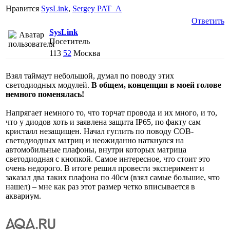
Нравится
SysLink
,
Sergey PAT_A
Ответить
SysLink
Посетитель
113
52
Москва
Взял таймаут небольшой, думал по поводу этих
светодиодных модулей.
В общем, концепция в моей голове
немного поменялась!
Напрягает немного то, что торчат провода и их много, и то,
что у диодов хоть и заявлена защита IP65, по факту сам
кристалл незащищен. Начал гуглить по поводу COB-
светодиодных матриц и неожиданно наткнулся на
автомобильные плафоны, внутри которых матрица
светодиодная с кнопкой. Самое интересное, что стоит это
очень недорого. В итоге решил провести эксперимент и
заказал два таких плафона по 40см (взял самые большие, что
нашел) – мне как раз этот размер четко вписывается в
аквариум.