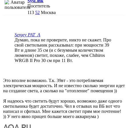
SysLink
Посетитель
113
52
Москва
Sergey PAT_A
Думаю, пока не проверите, никто не скажет. Про
свой светильник рассказывал: при мощности 39
Вт и длине 35 см (и с безумным количеством
люменов) светит, похоже, слабее, чем Chihiros
WRGB II Pro 30 см при 11 Вт.
Это вполне возможно. Т.к. 39вт - это потребляемая
электрическая мощность. И не известно сколько энергии идет
на создание света, а сколько на "отопление" помещения ))
Я надеюсь что светить будут хорошо, возможно даже одного
светильника будет достаточно. Чел в отзывах на ВБ вот что
написал и сфоткал. Мне кажется светит прям мое почтение!
)) У него явно прицеп больше моего аквариума )