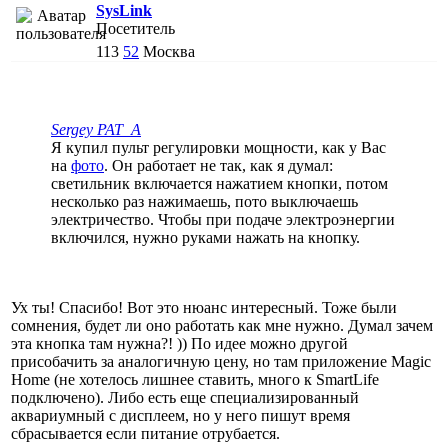
SysLink
Посетитель
113
52
Москва
Sergey PAT_A
Я купил пульт регулировки мощности, как у Вас
на
фото
. Он работает не так, как я думал:
светильник включается нажатием кнопки, потом
несколько раз нажимаешь, пото выключаешь
электричество. Чтобы при подаче электроэнергии
включился, нужно руками нажать на кнопку.
Ух ты! Спасибо! Вот это нюанс интересный. Тоже были
сомнения, будет ли оно работать как мне нужно. Думал зачем
эта кнопка там нужна?! )) По идее можно другой
присобачить за аналогичную цену, но там приложение Magic
Home (не хотелось лишнее ставить, много к SmartLife
подключено). Либо есть еще специализированный
аквариумный с дисплеем, но у него пишут время
сбрасывается если питание отрубается.