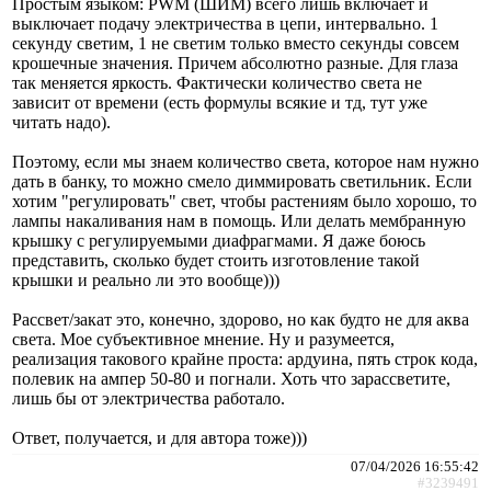
Простым языком: PWM (ШИМ) всего лишь включает и
выключает подачу электричества в цепи, интервально. 1
секунду светим, 1 не светим только вместо секунды совсем
крошечные значения. Причем абсолютно разные. Для глаза
так меняется яркость. Фактически количество света не
зависит от времени (есть формулы всякие и тд, тут уже
читать надо).
Поэтому, если мы знаем количество света, которое нам нужно
дать в банку, то можно смело диммировать светильник. Если
хотим "регулировать" свет, чтобы растениям было хорошо, то
лампы накаливания нам в помощь. Или делать мембранную
крышку с регулируемыми диафрагмами. Я даже боюсь
представить, сколько будет стоить изготовление такой
крышки и реально ли это вообще)))
Рассвет/закат это, конечно, здорово, но как будто не для аква
света. Мое субъективное мнение. Ну и разумеется,
реализация такового крайне проста: ардуина, пять строк кода,
полевик на ампер 50-80 и погнали. Хоть что зарассветите,
лишь бы от электричества работало.
Ответ, получается, и для автора тоже)))
07/04/2026 16:55:42
#3239491