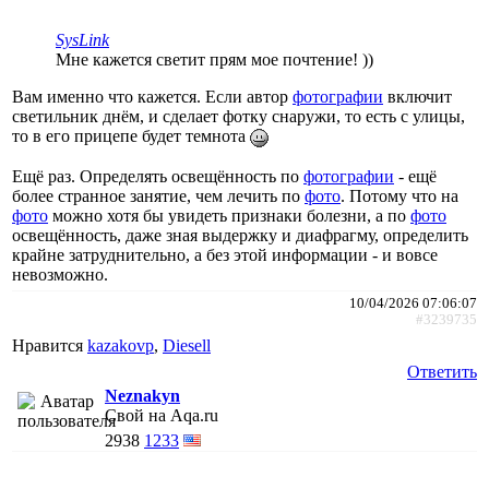
SysLink
Мне кажется светит прям мое почтение! ))
Вам именно что кажется. Если автор
фотографии
включит
светильник днём, и сделает фотку снаружи, то есть с улицы,
то в его прицепе будет темнота
Ещё раз. Определять освещённость по
фотографии
- ещё
более странное занятие, чем лечить по
фото
. Потому что на
фото
можно хотя бы увидеть признаки болезни, а по
фото
освещённость, даже зная выдержку и диафрагму, определить
крайне затруднительно, а без этой информации - и вовсе
невозможно.
10/04/2026 07:06:07
#3239735
Нравится
kazakovp
,
Diesell
Ответить
Neznakyn
Свой на Aqa.ru
2938
1233