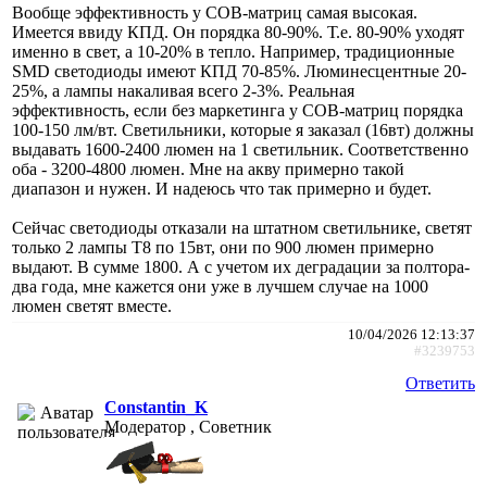
Вообще эффективность у COB-матриц самая высокая.
Имеется ввиду КПД. Он порядка 80-90%. Т.е. 80-90% уходят
именно в свет, а 10-20% в тепло. Например, традиционные
SMD светодиоды имеют КПД 70-85%. Люминесцентные 20-
25%, а лампы накаливая всего 2-3%. Реальная
эффективность, если без маркетинга у COB-матриц порядка
100-150 лм/вт. Светильники, которые я заказал (16вт) должны
выдавать 1600-2400 люмен на 1 светильник. Соответственно
оба - 3200-4800 люмен. Мне на акву примерно такой
диапазон и нужен. И надеюсь что так примерно и будет.
Сейчас светодиоды отказали на штатном светильнике, светят
только 2 лампы T8 по 15вт, они по 900 люмен примерно
выдают. В сумме 1800. А с учетом их деградации за полтора-
два года, мне кажется они уже в лучшем случае на 1000
люмен светят вместе.
10/04/2026 12:13:37
#3239753
Ответить
Constantin_K
Модератор , Советник