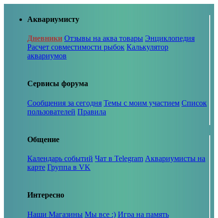
Аквариумисту
Дневники
Отзывы на аква товары
Энциклопедия
Расчет совместимости рыбок
Калькулятор
аквариумов
Сервисы форума
Сообщения за сегодня
Темы с моим участием
Список
пользователей
Правила
Общение
Календарь событий
Чат в Telegram
Аквариумисты на
карте
Группа в VK
Интересно
Наши Магазины
Мы все :)
Игра на память