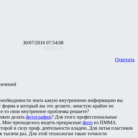
30/07/2016 07:54:08
#2256135
Ответить
аничений
ет необходимости знать какую внутреннюю информацию вы
т форма в который вы это делаете, зачастую крайне не
ие-то свои внутренние проблемы решаете?
олжен делать
фотографии
? Для этого профессиональные
ь. Мне приходилось видеть прекрасные
фото
из ПММА.
торой в силу проф. деятельности владею. Для литья пластиков
в тысячи раз. Для этой технологии такие точности