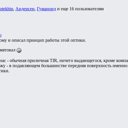
otekhin
,
Андерсен
,
Гуманоид
и еще
16 пользователям
о
тому и описал принцип работы этой оптики.
амятовал
 нас - обычная приличная TIR, ничего выдающегося, кроме комп
кажу - в подавляющем большинстве передняя поверхность именн
тики.