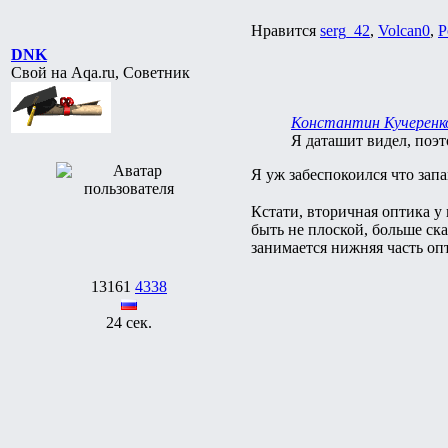
Нравится
serg_42
,
Volcan0
,
P
DNK
Свой на Aqa.ru, Советник
Константин Кучеренк
Я даташит видел, поэ
Я уж забеспокоился что зап
Кстати, вторичная оптика у
быть не плоской, больше с
занимается нижняя часть оп
13161
4338
24 сек.