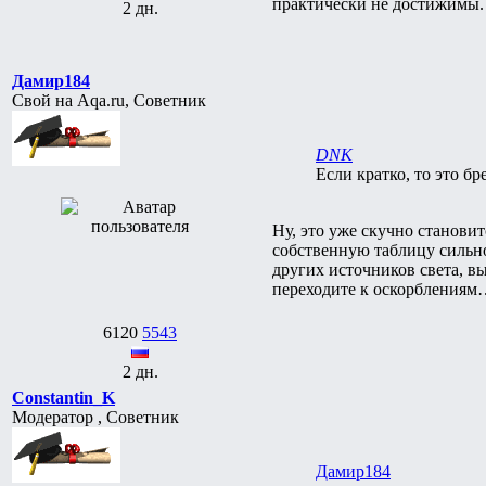
практически не достижимы.
2 дн.
Дамир184
Свой на Aqa.ru, Советник
DNK
Если кратко, то это бр
Ну, это уже скучно становит
собственную таблицу сильно
других источников света, вы
переходите к оскорблениям…
6120
5543
2 дн.
Constantin_K
Модератор , Советник
Дамир184