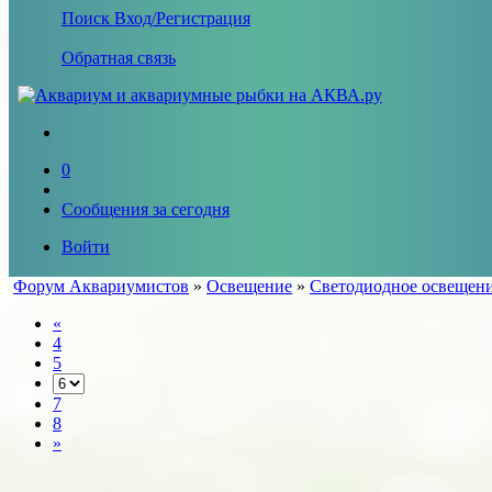
Поиск
Вход/Регистрация
Обратная связь
0
Сообщения за сегодня
Войти
Форум Аквариумистов
»
Освещение
»
Светодиодное освещен
«
4
5
7
8
»