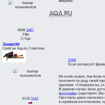
микрона.
6608
3485
Уфа
2 года
Дамир184
Свой на Aqa.ru, Советник
DNK
Если интересует форма
Не особо нужен, тем более
получаете по роду своей про
красивая. «Специалисты, у
В данном случае, было дост
фотографы
существуют. Вы с
Оргстекло давно научились 
6120
5543
в серийном изготовлении, пр