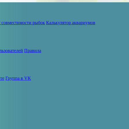
т совместимости рыбок
Калькулятор аквариумов
льзователей
Правила
те
Группа в VK