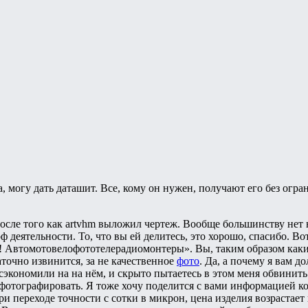
, могу дать даташит. Все, кому он нужен, получают его без огр
 после того как artvhm выложил чертеж. Вообще большинству н
ф деятельности. То, что вы ей делитесь, это хорошо, спасибо. Во
х! Автомотовелофототелерадиомонтеры». Вы, таким образом как
аточно извинится, за не качественное
фото
. Да, а почему я вам д
экономили на на нём, и скрыто пытаетесь в этом меня обвинит
фотографировать. Я тоже хочу поделится с вами информацией ко
и переходе точности с сотки в микрон, цена изделия возрастает 