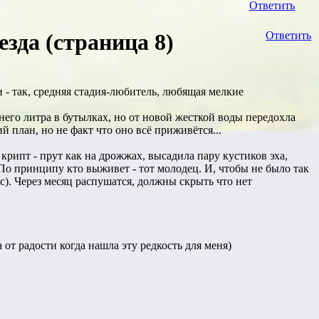
Ответить
зда (страница 8)
Ответить
 - так, средняя стадия-любитель, любящая мелкие
днего литра в бутылках, но от новой жесткой воды передохла
й план, но не факт что оно всё приживётся...
я крипт - прут как на дрожжах, высадила пару кустиков эха,
 По принципу кто выживет - тот молодец. И, чтобы не было так
ас). Через месяц распушатся, должны скрыть что нет
 от радости когда нашла эту редкость для меня)