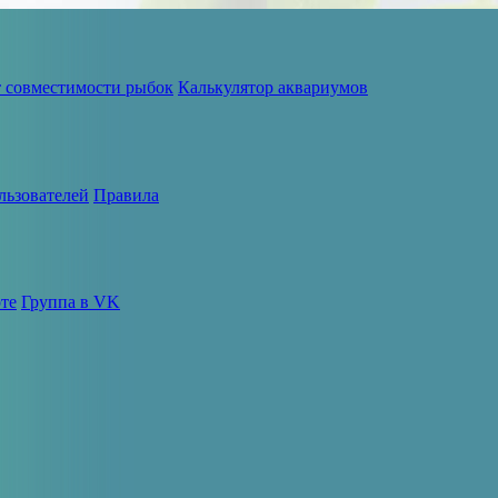
т совместимости рыбок
Калькулятор аквариумов
льзователей
Правила
те
Группа в VK