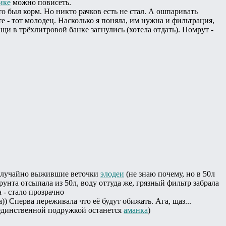
ике
можно повисеть.
о был корм. Но никто рачков есть не стал. А ошпаривать
 - тот молодец. Насколько я поняла, им нужна и фильтрация,
щи в трёхлитровой банке загнулись (хотела отдать). Помрут -
т случайно выжившие веточки
элодеи
(не знаю почему, но в 50л
грунта отсыпала из 50л, воду оттуда же, грязный фильтр забрала
 - стало прозрачно
) Сперва переживала что её будут обижать. Ага, щаз...
, единственной подружкой останется
аманка
)