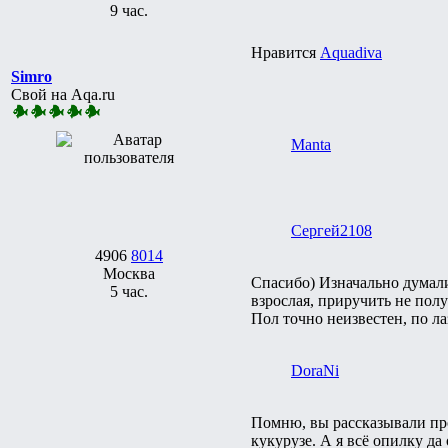
9 час.
Нравится
Aquadiva
Simro
Свой на Aqa.ru
Manta
Сергей2108
4906
8014
Москва
Спасибо) Изначально думали
5 час.
взрослая, приручить не полу
Пол точно неизвестен, по л
DoraNi
Помню, вы рассказывали про 
кукурузе. А я всё опилку да