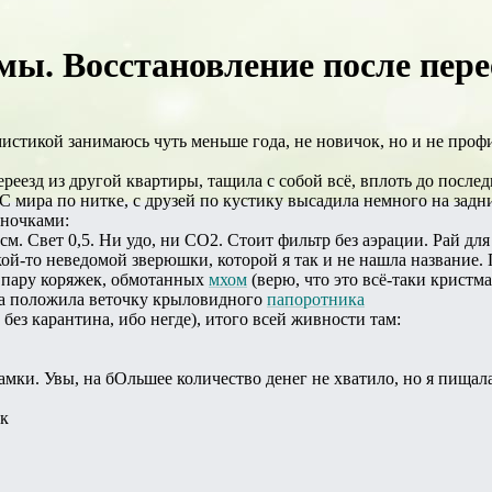
ы. Восстановление после перее
истикой занимаюсь чуть меньше года, не новичок, но и не профи
реезд из другой квартиры, тащила с собой всё, вплоть до после
С мира по нитке, с друзей по кустику высадила немного на задни
аночками:
5 см. Свет 0,5. Ни удо, ни СО2. Стоит фильтр без аэрации. Рай дл
кой-то неведомой зверюшки, которой я так и не нашла название.
а пару коряжек, обмотанных
мхом
(верю, что это всё-таки кристм
ера положила веточку крыловидного
папоротника
без карантина, ибо негде), итого всей живности там:
амки. Увы, на бОльшее количество денег не хватило, но я пищала
к