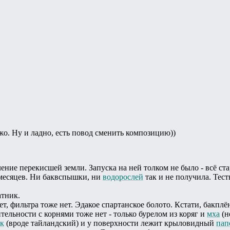
жо. Ну и ладно, есть повод сменить композицию))
ие перекисшей земли. Запуска на ней толком не было - всё стар
 месяцев. Ни баквспышки, ни
водорослей
так и не получила. Тест
атник.
ет, фильтра тоже нет. Эдакое спартанское болото. Кстати, бакпл
тельности с корнями тоже нет - только бурелом из коряг и
мха
(н
к
(вроде тайландский) и у поверхности лежит крыловидный
пап