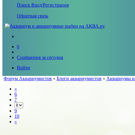
Поиск
Вход/Регистрация
Обратная связь
0
Сообщения за сегодня
Войти
Форум Аквариумистов
»
Блоги аквариумистов
»
Аквариумы и
«
6
7
9
10
»