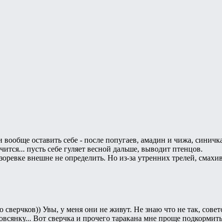
 вообще оставить себе - после попугаев, амадин и чижа, синичк
чится... пусть себе гуляет весной дальше, выводит птенцов.
азоревке внешне не определить. Но из-за утренних трелей, смах
сверчков)) Увы, у меня они не живут. Не знаю что не так, совет
 овсянку... Вот сверчка и прочего таракана мне проще подкормит