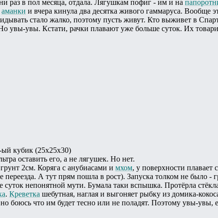
и раз в пол месяца, отдала. Лягушкам пофиг - им и на
папоротн
3
аманки
и вчера кинула два десятка живого гаммаруса. Вообще эт
идывать стало жалко, поэтому пусть живут. Кто выживет в Спарте
 Но увы-увы. Кстати, рачки плавают уже больше суток. Их товари
-ый кубик (25х25х30)
тра оставить его, а не лягушек. Но нет.
 грунт 2см. Коряга с анубиасами и
мхом
, у поверхности плавае
е переезда. А тут прям пошла в рост). Запуска толком не было - 
е суток непонятной мути. Бумала таки вспышка. Протёрла стёкла
ка
.
Креветка
шебутная, наглая и выгоняет рыбку из домика-кокоса)
 но боюсь что им будет тесно или не поладят. Поэтому увы-увы