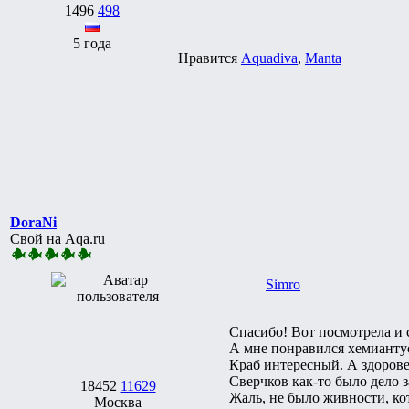
1496
498
5 года
Нравится
Aquadiva
,
Manta
DoraNi
Свой на Aqa.ru
Simro
Спасибо! Вот посмотрела и 
А мне понравился хемианту
Краб интересный. А здоров
Сверчков как-то было дело з
18452
11629
Жаль, не было живности, к
Москва