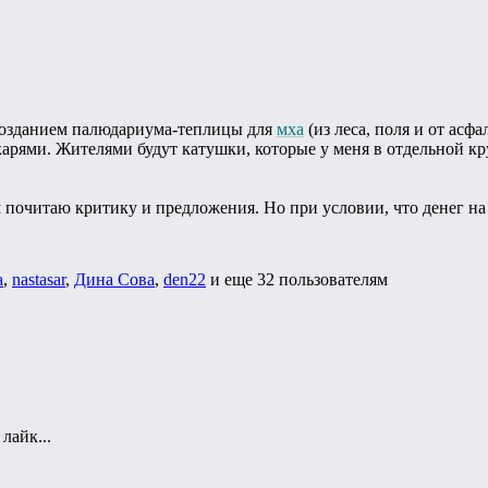
 созданием палюдариума-теплицы для
мха
(из леса, поля и от асф
арями. Жителями будут катушки, которые у меня в отдельной кр
м почитаю критику и предложения. Но при условии, что денег н
a
,
nastasar
,
Дина Сова
,
den22
и еще
32 пользователям
лайк...