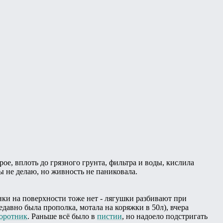
ое, вплоть до грязного грунта, фильтра и воды, кислила
ы не делаю, но живность не паниковала.
ёнки на поверхности тоже нет - лягушки разбивают при
едавно была прополка, мотала на коряжки в 50л), вчера
оротник
. Раньше всё было в
пистии
, но надоело подстригать