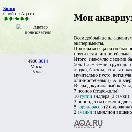
Simro
Свой на Aqa.ru
Мои аквариум
Всем добрый день, аквариум
эксперименты.
Полтора месяца назад был пе
почти вся длинностебелька. 
Итого, знакомлю с моими б
4906
8014
50л. 1-2см земли, грунт до 
Москва
людки, бакопы, роталы и ка
5 час.
мучительно пусто, воткнул
длинностебельки). А, и вч
Вчера докупила рыбок (увы, 
7 неонов (старожилы)
10
гуппи
эндлера (3 самки)
3 попондетты (самец и две с
5
коридорасов
(2 старожила)
2
аманки
и миллион вишено