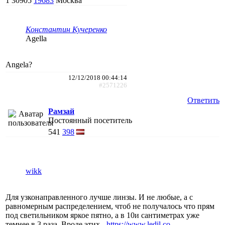
1
30905
19683
Москва
Константин Кучеренко
Agella
Angela?
12/12/2018 00:44:14
#2571226
Ответить
Рамзай
Постоянный посетитель
541
398
wikk
Для узконаправленного лучше линзы. И не любые, а с
равномерным распределением, чтоб не получалось что прям
под светильником яркое пятно, а в 10и сантиметрах уже
темнее в 3 раза. Вроде этих -
https://www.ledil.co...