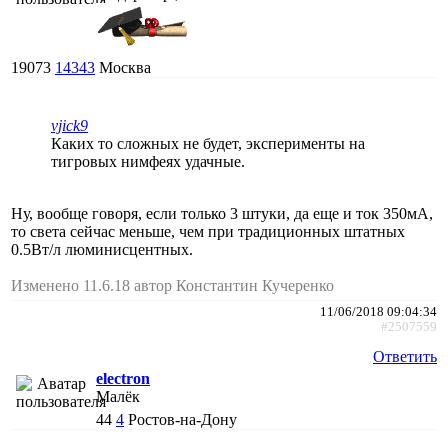
19073
14343
Москва
vjick9
Каких то сложных не будет, эксперименты на
тигровых нимфеях удачные.
Ну, вообще говоря, если только 3 штуки, да еще и ток 350мА,
то света сейчас меньше, чем при традиционных штатных
0.5Вт/л люминисцентных.
Изменено 11.6.18 автор Константин Кучеренко
11/06/2018 09:04:34
#2507559
Ответить
electron
Малёк
44
4
Ростов-на-Дону