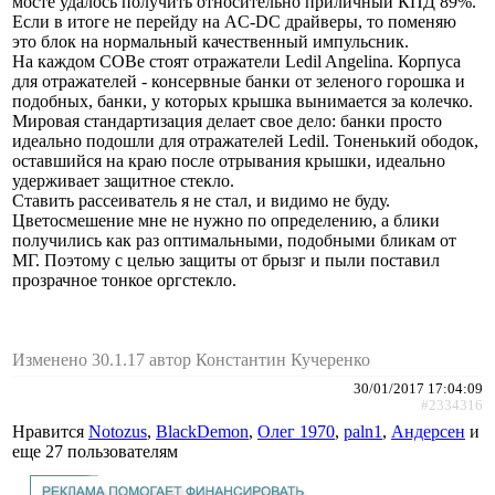
мосте удалось получить относительно приличный КПД 89%.
Если в итоге не перейду на AC-DC драйверы, то поменяю
это блок на нормальный качественный импульсник.
На каждом COBе стоят отражатели Ledil Angelina. Корпуса
для отражателей - консервные банки от зеленого горошка и
подобных, банки, у которых крышка вынимается за колечко.
Мировая стандартизация делает свое дело: банки просто
идеально подошли для отражателей Ledil. Тоненький ободок,
оставшийся на краю после отрывания крышки, идеально
удерживает защитное стекло.
Ставить рассеиватель я не стал, и видимо не буду.
Цветосмешение мне не нужно по определению, а блики
получились как раз оптимальными, подобными бликам от
МГ. Поэтому с целью защиты от брызг и пыли поставил
прозрачное тонкое оргстекло.
Изменено 30.1.17 автор Константин Кучеренко
30/01/2017 17:04:09
#2334316
Нравится
Notozus
,
BlackDemon
,
Олег 1970
,
paln1
,
Андерсен
и
еще
27 пользователям