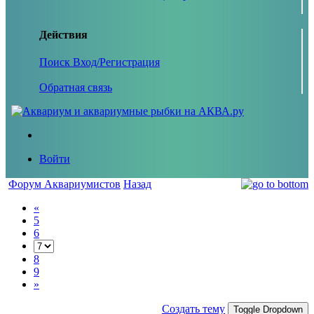
Действия
Поиск
Вход/Регистрация
Обратная связь
Войти
Форум Аквариумистов
Назад
«
5
6
8
9
»
Создать тему
Toggle Dropdown