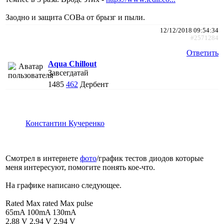
Заодно и защита COBа от брызг и пыли.
12/12/2018 09:54:34
#2571284
Ответить
Aqua Chillout
Завсегдатай
1485
462
Дербент
Константин Кучеренко
Смотрел в интернете
фото
/график тестов диодов которые
меня интересуют, помогите понять кое-что.
На графике написано следующее.
Rated Max rated Max pulse
65mA 100mA 130mA
2,88 V 2,94 V 2,94 V