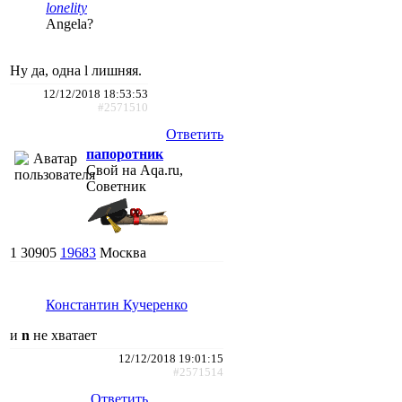
lonelity
Angela?
Ну да, одна l лишняя.
12/12/2018 18:53:53
#2571510
Ответить
папоротник
Свой на Aqa.ru,
Советник
1
30905
19683
Москва
Константин Кучеренко
и
n
не хватает
12/12/2018 19:01:15
#2571514
Ответить