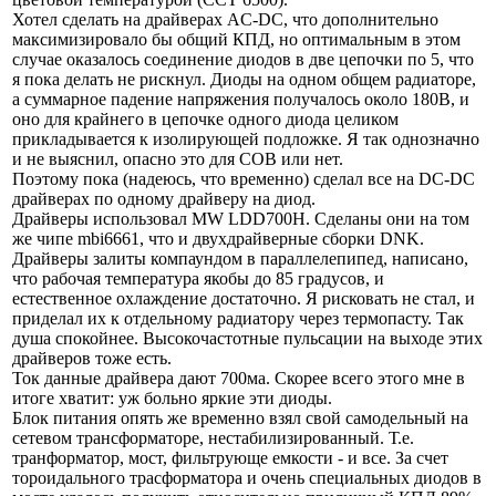
Хотел сделать на драйверах AC-DC, что дополнительно
максимизировало бы общий КПД, но оптимальным в этом
случае оказалось соединение диодов в две цепочки по 5, что
я пока делать не рискнул. Диоды на одном общем радиаторе,
а суммарное падение напряжения получалось около 180В, и
оно для крайнего в цепочке одного диода целиком
прикладывается к изолирующей подложке. Я так однозначно
и не выяснил, опасно это для COB или нет.
Поэтому пока (надеюсь, что временно) сделал все на DC-DC
драйверах по одному драйверу на диод.
Драйверы использовал MW LDD700H. Сделаны они на том
же чипе mbi6661, что и двухдрайверные сборки DNK.
Драйверы залиты компаундом в параллелепипед, написано,
что рабочая температура якобы до 85 градусов, и
естественное охлаждение достаточно. Я рисковать не стал, и
приделал их к отдельному радиатору через термопасту. Так
душа спокойнее. Высокочастотные пульсации на выходе этих
драйверов тоже есть.
Ток данные драйвера дают 700ма. Скорее всего этого мне в
итоге хватит: уж больно яркие эти диоды.
Блок питания опять же временно взял свой самодельный на
сетевом трансформаторе, нестабилизированный. Т.е.
транформатор, мост, фильтрующе емкости - и все. За счет
тороидального трасформатора и очень специальных диодов в