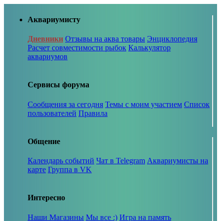
Аквариумисту
Дневники
Отзывы на аква товары
Энциклопедия
Расчет совместимости рыбок
Калькулятор
аквариумов
Сервисы форума
Сообщения за сегодня
Темы с моим участием
Список
пользователей
Правила
Общение
Календарь событий
Чат в Telegram
Аквариумисты на
карте
Группа в VK
Интересно
Наши Магазины
Мы все :)
Игра на память