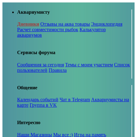
Аквариумисту
Дневники
Отзывы на аква товары
Энциклопедия
Расчет совместимости рыбок
Калькулятор
аквариумов
Сервисы форума
Сообщения за сегодня
Темы с моим участием
Список
пользователей
Правила
Общение
Календарь событий
Чат в Telegram
Аквариумисты на
карте
Группа в VK
Интересно
Наши Магазины
Мы все :)
Игра на память