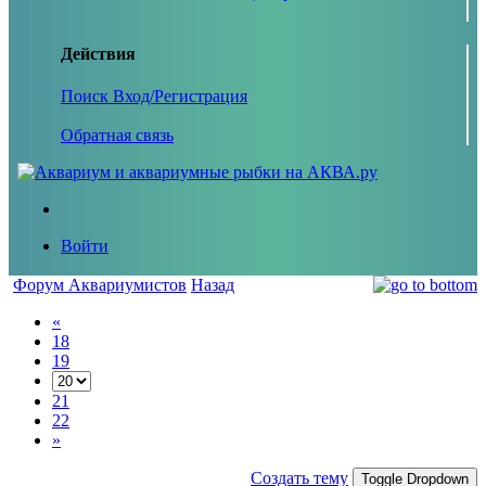
Действия
Поиск
Вход/Регистрация
Обратная связь
Войти
Форум Аквариумистов
Назад
«
18
19
21
22
»
Создать тему
Toggle Dropdown