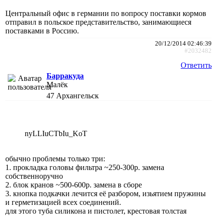
Центральный офис в германии по вопросу поставки кормов
отправил в польское представительство, занимающиеся
поставками в Россию.
20/12/2014 02:46:39
#2032482
Ответить
Барракуда
Малёк
47
Архангельск
nyLLIuCTbIu_KoT
обычно проблемы только три:
1. прокладка головы фильтра ~250-300р. замена
собственноручно
2. блок кранов ~500-600р. замена в сборе
3. кнопка подкачки лечится её разбором, изьятием пружины
и герметизацией всех соединений.
для этого туба силикона и пистолет, крестовая толстая