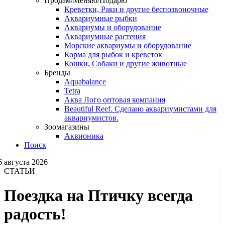
Продам/Меняю/Подарю
Креветки, Раки и другие беспозвоночные
Аквариумные рыбки
Аквариумы и оборудование
Аквариумные растения
Морские аквариумы и оборудование
Корма для рыбок и креветок
Кошки, Собаки и другие животные
Бренды
Aquabalance
Tetra
Аква Лого оптовая компания
Beautiful Reef. Сделано аквариумистами для
аквариумистов.
Зоомагазины
Аквионика
Поиск
6 августа 2026
СТАТЬИ
Поездка на Птичку всегда
радость!