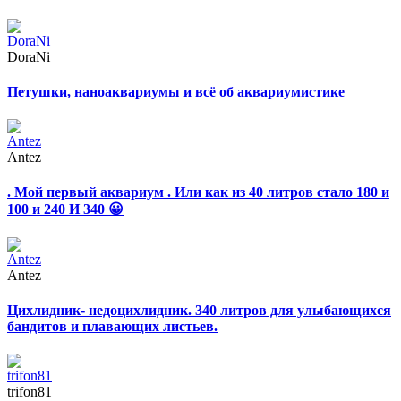
DoraNi
Петушки, наноаквариумы и всё об аквариумистике
Antez
. Мой первый аквариум . Или как из 40 литров стало 180 и
100 и 240 И 340 😀
Antez
Цихлидник- недоцихлидник. 340 литров для улыбающихся
бандитов и плавающих листьев.
trifon81