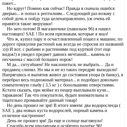
пакет...
Но вдруг! Помню как сейчас! Правда я сначала ошибся
дверью... и попал к рептилиям... Следующий раз возьму с
собой дочь и пойду туда целенаправленно, уж очень ей
нравятся такие зверушки!
Но зато потом! В магазинчике (павильон 96) я нашел
настоящих! SAE ! По всем признакам, которые я знал!
Что ж, купил пару и осчастливленный пошел к машине, по
дороге прикупив растений как всегда не спросив их названий
:о)) И вот, с рыбами и растениями под курткой (тот еще
видок!) я увидел предмет давних мечтаний... камень из
песчаника с массой больших норок!
М да... ситуэйшен! Не наклониться, не выбрать… Да и
продавец слинял. Но мы и не из таких передряг выходили!
Напрягшись и выпятив живот до состояния упора (в банку), я
перебрал весь подножный материал... и подобрал довольно
симпатичную глыбу ( 3,5 кг ) с бооольшими отверстиями.
Кстати сказать, при мойке из пещер выплывали кучи...
тараканов! Так что покупатели, будьте внимательны и
тщательно промывайте данный товар!
Но день прошел не зря! В итоге имеем: два водорослееда (
SAE ), два новых куста водорослей, норный камень и
отличное настроение!
День не прошел зря! Да еще и солнце выглянуло!
Спасибо всем продавцам и особенно палатке 96!