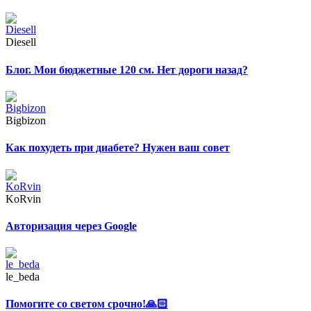
Diesell
Блог. Мои бюджетные 120 см. Нет дороги назад?
Bigbizon
Как похудеть при диабете? Нужен ваш совет
KoRvin
Авторизация через Google
le_beda
Помогите со светом срочно!🙏🏻