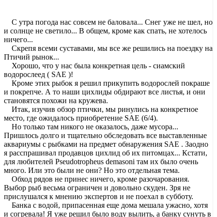
С утра погода нас совсем не баловала... Снег уже не шел, но
и солнце не светило... В общем, кроме как спать, не хотелось
ничего...
Скрепя всеми суставами, мы все же решились на поездку на
Птичий рынок...
Хорошо, что у нас была конкретная цель - сиамский
водорослеед ( SAE )!
Кроме этих рыбок я решил прикупить водорослей покраше
и покрепче. А то наши цихлиды обдирают все листья, и они
становятся похожи на кружева.
Итак, изучив обзор птички, мы ринулись на конкретное
место, где ожидалось приобретение SAE (6/4).
Но только там никого не оказалось, даже мусора...
Пришлось долго и тщательно обследовать все выставленные
аквариумы с рыбками на предмет обнаружения SAE . Заодно
я расспрашивал продавцов цихлид об их питомцах... Кстати,
для любителей Pseudotropheus demasoni там их было очень
много. Или это были не они? Но это отдельная тема.
Обход рядов не принес ничего, кроме разочарования.
Выбор рыб весьма ограничен и довольно скуден. Зря не
прислушался к мнению экспертов и не поехал в субботу.
Банка с водой, припасенная еще дома мешала ужасно, хотя
и согревала! Я уже решил было воду вылить, а банку сунуть в