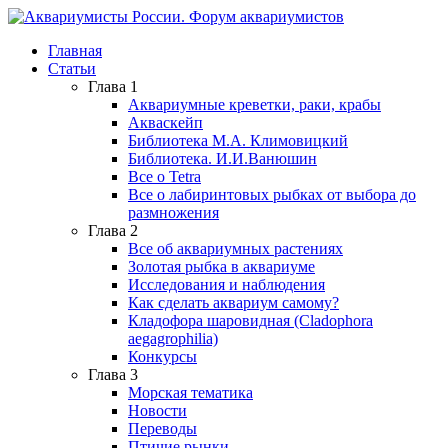
Главная
Статьи
Глава 1
Аквариумные креветки, раки, крабы
Акваскейп
Библиотека М.А. Климовицкий
Библиотека. И.И.Ванюшин
Все о Tetra
Все о лабиринтовых рыбках от выбора до
размножения
Глава 2
Все об аквариумных растениях
Золотая рыбка в аквариуме
Исследования и наблюдения
Как сделать аквариум самому?
Кладофора шаровидная (Cladophora
aegagrophilia)
Конкурсы
Глава 3
Морская тематика
Новости
Переводы
Птичие рынки