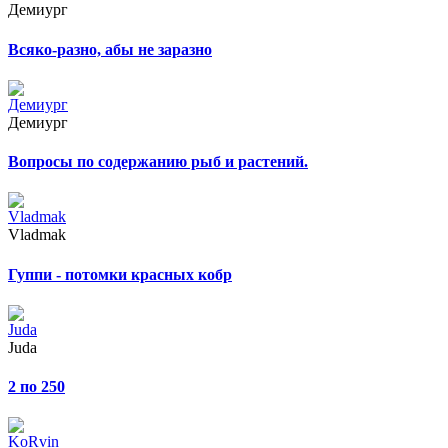
Демиург
Всяко-разно, абы не заразно
Демиург
Вопросы по содержанию рыб и растений.
Vladmak
Гуппи - потомки красных кобр
Juda
2 по 250