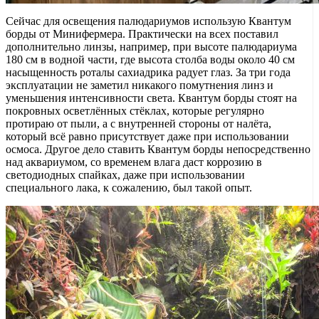
Сейчас для освещения палюдариумов использую Квантум
борды от Минифермера. Практически на всех поставил
дополнительно линзы, например, при высоте палюдариума
180 см в водной части, где высота столба воды около 40 см
насыщенность роталы сахиадрика радует глаз. За три года
эксплуатации не заметил никакого помутнения линз и
уменьшения интенсивности света. Квантум борды стоят на
покровных осветлённых стёклах, которые регулярно
протираю от пыли, а с внутренней стороны от налёта,
который всё равно присутствует даже при использовании
осмоса. Другое дело ставить Квантум борды непосредственно
над аквариумом, со временем влага даст коррозию в
светодиодных спайках, даже при использовании
специального лака, к сожалению, был такой опыт.