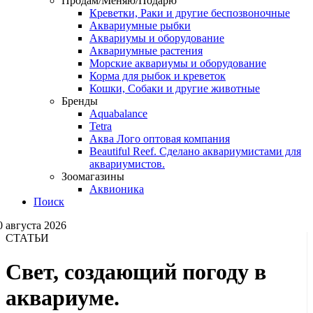
Продам/Меняю/Подарю
Креветки, Раки и другие беспозвоночные
Аквариумные рыбки
Аквариумы и оборудование
Аквариумные растения
Морские аквариумы и оборудование
Корма для рыбок и креветок
Кошки, Собаки и другие животные
Бренды
Aquabalance
Tetra
Аква Лого оптовая компания
Beautiful Reef. Сделано аквариумистами для
аквариумистов.
Зоомагазины
Аквионика
Поиск
0 августа 2026
СТАТЬИ
Свет, создающий погоду в
аквариуме.