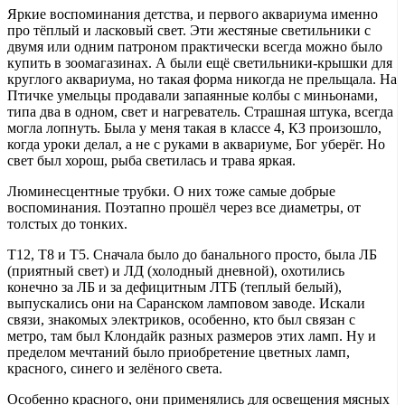
Яркие воспоминания детства, и первого аквариума именно
про тёплый и ласковый свет. Эти жестяные светильники с
двумя или одним патроном практически всегда можно было
купить в зоомагазинах. А были ещё светильники-крышки для
круглого аквариума, но такая форма никогда не прельщала. На
Птичке умельцы продавали запаянные колбы с миньонами,
типа два в одном, свет и нагреватель. Страшная штука, всегда
могла лопнуть. Была у меня такая в классе 4, КЗ произошло,
когда уроки делал, а не с руками в аквариуме, Бог уберёг. Но
свет был хорош, рыба светилась и трава яркая.
Люминесцентные трубки. О них тоже самые добрые
воспоминания. Поэтапно прошёл через все диаметры, от
толстых до тонких.
Т12, Т8 и Т5. Сначала было до банального просто, была ЛБ
(приятный свет) и ЛД (холодный дневной), охотились
конечно за ЛБ и за дефицитным ЛТБ (теплый белый),
выпускались они на Саранском ламповом заводе. Искали
связи, знакомых электриков, особенно, кто был связан с
метро, там был Клондайк разных размеров этих ламп. Ну и
пределом мечтаний было приобретение цветных ламп,
красного, синего и зелёного света.
Особенно красного, они применялись для освещения мясных