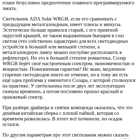
плане безусловно предпочтение плавного программируемого
заката.
Светильник ADA Solar WRGB, если его сравнивать с
предыдущим металгалоидным, имеет плюсы и минусы.
Эстетически больше нравился старый, с его приятной
округлой крышей, не таким выраженным бьющим в глаз
светом (что собственно характерно для всех светодиодных
устройств в большей или меньшей степени, а
металгалоидную лампу можно поглубже расположить в
рефлекторе). Но это в большей степени романтика, Солар
WRGB берёт своё настроенным спектром, экономичностью и
мощностью. Пожизненная гарантия? Не знаю, медленное
старение светодиодов никто не отменял, но к тому же есть
ещё одна проблема у именитого Солара, с которой столкнулся
на практике. У светильника после двух лет эксплуатации
сначала временно, а потом постоянно пропал красный и
оранжевый спектр.
При разборе драйвера и снятии компаунда оказалось, что это
дешёвая китайская сборка с плохой пайкой, которая со
временем развалилась. В итоге всё починили, но осадок
остался.
По другим параметрам про этот светильник можно сказать