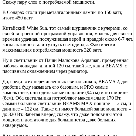
Скажу пару слов о потребляемой мощности.
В Соларах столи три металгалоидных лампы по 150 ватт,
итого 450 ватт.
Китайский White Sun, тот самый шуршанчик с кулерами, со
своей встроенной программой управления, модель для своего
времени удачная, послужившая верой и правдой около 6-7 лет,
когда активно стали тухнуть светодиоды. Фактически
максимальная потребляемая мощность 320 ватт.
Ну и светильник от Паши Малюкова Aquaman, проверенная
рабочая лошадка, длиной 120 см, такой же, как и BEAMS, с
пассивным охлаждением через радиатор.
Да, среди всех перечисленных светильников, BEAMS 2, для
удобства буду называть его базовым, и PRO самые
компактные, они одинаковые по длине (94 см) и по ширине
(8см). Оба светильника потребляют максимально 170 Вт.
Самый большой светильник BEAMS MAX пошире – 12 см, и
длиннее – 122 см. Также он имеет большой запас мощности –
до 320 Вт. Забегая вперёд скажу, что даже половины этой
мощности достаточно для большинства даже больших
аквариумов.
В светильниках установлены с каждой стороны по два