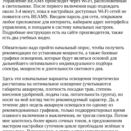
Управление BEAMS происходит через Wi-Fi, расположенный
в светильнике. После первого включения надо подождать
около 3-4 минут, пока в настройках доступных Wi-Fi сетей не
появится сеть BEAMS. Вводим пароль для сети, открываем
любое приложение для интернета, набираем адрес интерфейса
управления, и попадаем в систему начальных настроек.
Подробные инструкции есть на сайте производителя, также
есть два учебных видео.
Обязательно надо пройти начальный опрос, чтобы получить
рекомендации по установкам мощности, а также базовые
графики освещения, которые будут являться основой для
дальнейшего оптимального индивидуального подбора
спектра, мощности и длительности светового дня.
Здесь эти изначальные варианты освещения теоретически
рассчитаны на оптимальное освещение (учитываются
габариты аквариума, плотность посадки трав, степень
внесения удобрений, подача газа, питательность грунта), но
носят на мой взгляд чисто рекомендуемый характер. Да, в
течение двух недель аквариум освещался по одному из
рекомендованных графиков, только подкорректировал время
плавного включения и выключения, не трогая спектра. Потом
мне захотелось более ярких сочных тонов, в предложенном
мастером настройки суточном цикле преобладали зелёные и