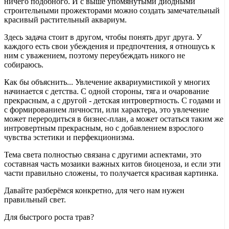
ничего подобного. И с выше упомянутыми диодными
строительными прожекторами можно создать замечательный
красивый растительный аквариум.
Здесь задача стоит в другом, чтобы понять друг друга. У
каждого есть свои убеждения и предпочтения, я отношусь к
ним с уважением, поэтому переубеждать никого не
собираюсь.
Как бы объяснить... Увлечение аквариумистикой у многих
начинается с детства. С одной стороны, тяга и очарование
прекрасным, а с другой - детская интровертность. С годами и
с формированием личности, или характера, это увлечение
может переродиться в бизнес-план, а может остаться таким же
интровертным прекрасным, но с добавлением взрослого
чувства эстетики и перфекционизма.
Тема света полностью связана с другими аспектами, это
составная часть мозаики важных китов биоценоза, и если эти
части правильно сложены, то получается красивая картинка.
Давайте разберёмся конкретно, для чего нам нужен
правильный свет.
Для быстрого роста трав?