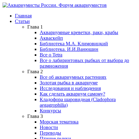
Главная
Статьи
Глава 1
Аквариумные креветки, раки, крабы
Акваскейп
Библиотека М.А. Климовицкий
Библиотека. И.И.Ванюшин
Все о Tetra
Все о лабиринтовых рыбках от выбора до
размножения
Глава 2
Все об аквариумных растениях
Золотая рыбка в аквариуме
Исследования и наблюдения
Как сделать аквариум самому?
Кладофора шаровидная (Cladophora
aegagrophilia)
Конкурсы
Глава 3
Морская тематика
Новости
Переводы
Птичие рынки