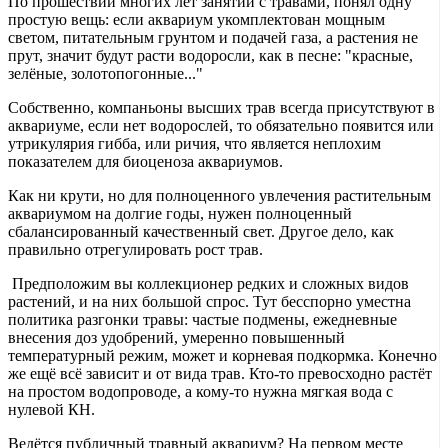
По прошествии многих лет занятий с травами, понял одну
простую вещь: если аквариум укомплектован мощным
светом, питательным грунтом и подачей газа, а растения не
прут, значит будут расти водоросли, как в песне: "красные,
зелёные, золотопогонные..."
Собственно, компаньоны высших трав всегда присутствуют в
аквариуме, если нет водорослей, то обязательно появится или
утрикулярия гибба, или ричия, что является неплохим
показателем для биоценоза аквариумов.
Как ни крути, но для полноценного увлечения растительным
аквариумом на долгие годы, нужен полноценный
сбалансированный качественный свет. Другое дело, как
правильно отрегулировать рост трав.
Предположим вы коллекционер редких и сложных видов
растений, и на них большой спрос. Тут бесспорно уместна
политика разгонки травы: частые подмены, ежедневные
внесения доз удобрений, умеренно повышенный
температурный режим, может и корневая подкормка. Конечно
же ещё всё зависит и от вида трав. Кто-то превосходно растёт
на простом водопроводе, а кому-то нужна мягкая вода с
нулевой КН.
Ведётся публичный травный аквариум? На первом месте