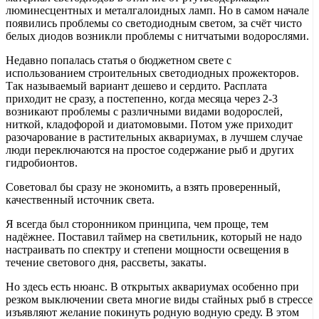
люминесцентных и металгалоидных ламп. Но в самом начале
появились проблемы со светодиодным светом, за счёт чисто
белых диодов возникли проблемы с нитчатыми водорослями.
Недавно попалась статья о бюджетном свете с
использованием строительных светодиодных прожекторов.
Так называемый вариант дешево и сердито. Расплата
приходит не сразу, а постепенно, когда месяца через 2-3
возникают проблемы с различными видами водорослей,
ниткой, кладофорой и диатомовыми. Потом уже приходит
разочарование в растительных аквариумах, в лучшем случае
люди переключаются на простое содержание рыб и других
гидробионтов.
Советовал бы сразу не экономить, а взять проверенный,
качественный источник света.
Я всегда был сторонником принципа, чем проще, тем
надёжнее. Поставил таймер на светильник, который не надо
настраивать по спектру и степени мощности освещения в
течение светового дня, рассветы, закаты.
Но здесь есть нюанс. В открытых аквариумах особенно при
резком выключении света многие виды стайных рыб в стрессе
изъявляют желание покинуть родную водную среду. В этом