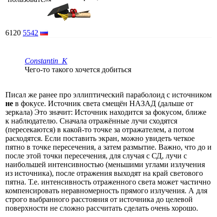
6120
5542
Constantin_K
Чего-то такого хочется добиться
Писал же ранее про эллиптический параболоид с источником
не
в фокусе. Источник света смещён НАЗАД (дальше от
зеркала) Это значит: Источник находится за фокусом, ближе
к наблюдателю. Сначала отражённые лучи сходятся
(пересекаются) в какой-то точке за отражателем, а потом
расходятся. Если поставить экран, можно увидеть четкое
пятно в точке пересечения, а затем размытие. Важно, что до и
после этой точки пересечения, для случая с СД, лучи с
наибольшей интенсивностью (меньшими углами излучения
из источника), после отражения выходят на край светового
пятна. Т.е. интенсивность отраженного света может частично
компенсировать неравномерность прямого излучения. А для
строго выбранного расстояния от источника до целевой
поверхности не сложно рассчитать сделать очень хорошо.