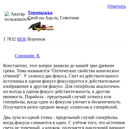
Ответить
Торопыжка
Свой на Aqa.ru, Советник
1
7832
6836
Воронеж
Constantin_K
Константин, этот вопрос решили до нашей эры древние
греки. Тема называется "Оптические свойства конических
сечений". У эллипса два фокуса. Свет из действительного
источника в одном фокусе фокусируется в действительное
изображение в другом фокусе. Для гиперболы аналогично,
но всегда в одном фокусе действительность, в другом
мнимость. Парабола - предельный случай эллипса или
гиперболы, когда один из фокусов улетает в бесконечность.
Получается нечто среднее между эллипсом и гиперболой.
Два луча из одной точки - предельный случай гиперболы,
когда фокусы сливаются в один. С учётом того, что источник
света не точечный, а кружок, получается наилучший вариант