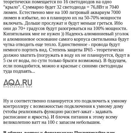
теоретически помещается по 16 светодиодов на одно
"крыло". Суммарно будет 32 светодиода = 76,8Вт и 7040
люмен. Естественно мне на 100 литровый аквариум 7000
люмен в избытке, но я планирую их на 50-70% мощности
включать. Дольше прослужат и будут меньше греться. Ибо
они до 70+ градусов будут разогреваться на 100% мощности.
Кипятильник мне не нужен )) Надеюсь алюминиевый уголок
и алюминиевое основание самого корпуса светильника будут
чутка отводить еще тепло. Единственное - провода будут
немного портить вид. Степень защиты IP65 - теоретически
должно хватить (погружать в воду их не планируется, будут в
5 см от воды, по сути только брызги возможны). В будущем,
если понадобится, можно и красные с синими светодиоды
туда подпаять...
Ну и соответственно планируется это подключить к умному
контроллеру с возможностью подключения к умному дому
(чтобы реализовать функцию рассвет-закат - задавать
расписание и яркость). И блочок питания к этому всему
великолепию ватт на 100 с запасом небольшим.
В общем, вопрос к форумчанам: Покритикуйте или