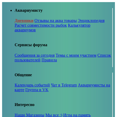
Аквариумисту
Дневники
Отзывы на аква товары
Энциклопедия
Расчет совместимости рыбок
Калькулятор
аквариумов
Сервисы форума
Сообщения за сегодня
Темы с моим участием
Список
пользователей
Правила
Общение
Календарь событий
Чат в Telegram
Аквариумисты на
карте
Группа в VK
Интересно
Наши Магазины
Мы все :)
Игра на память