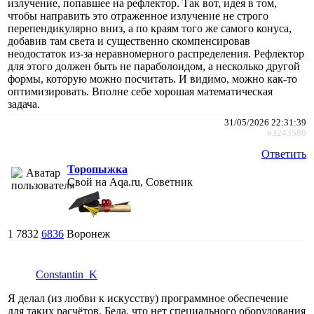
излучение, попавшее на рефлектор. Так вот, идея в том,
чтобы направить это отраженное излучение не строго
перепендикулярно вниз, а по краям того же самого конуса,
добавив там света и существенно скомпенсировав
неодостаток из-за неравномерного распределения. Рефлектор
для этого должен быть не параболоидом, а несколько другой
формы, которую можно посчитать. И видимо, можно как-то
оптимизировать. Вполне себе хорошая математическая
задача.
31/05/2026 22:31:39
#3243580
Ответить
Торопыжка
Свой на Aqa.ru, Советник
1
7832
6836
Воронеж
Constantin_K
Я делал (из любви к искусству) программное обеспечение
для таких расчётов. Беда, что нет специального оборудования