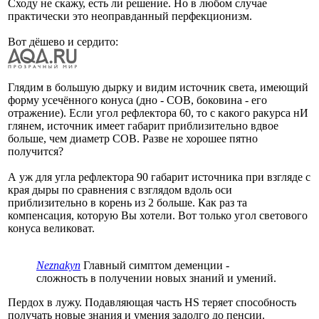
Сходу не скажу, есть ли решение. Но в любом случае
практически это неоправданный перфекционизм.
Вот дёшево и сердито:
Глядим в большую дырку и видим источник света, имеющий
форму усечённого конуса (дно - COB, боковина - его
отражение). Если угол рефлектора 60, то с какого ракурса нИ
глянем, источник имеет габарит приблизительно вдвое
больше, чем диаметр COB. Разве не хорошее пятно
получится?
А уж для угла рефлектора 90 габарит источника при взгляде с
края дыры по сравнения с взглядом вдоль оси
приблизительно в корень из 2 больше. Как раз та
компенсация, которую Вы хотели. Вот только угол светового
конуса великоват.
Neznakyn
Главный симптом деменции -
сложность в получении новых знаний и умений.
Пердох в лужу. Подавляющая часть HS теряет способность
получать новые знания и умения задолго до пенсии.