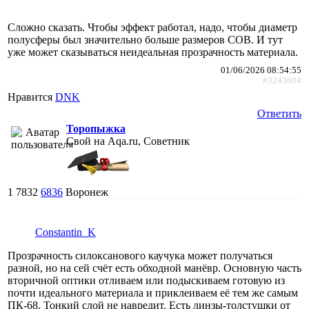
Сложно сказать. Чтобы эффект работал, надо, чтобы диаметр
полусферы был значительно больше размеров COB. И тут
уже может сказываться неидеальная прозрачность материала.
01/06/2026 08:54:55
#3243604
Нравится
DNK
Ответить
Торопыжка
Свой на Aqa.ru, Советник
1
7832
6836
Воронеж
Constantin_K
Прозрачность силоксанового каучука может получаться
разной, но на сей счёт есть обходной манёвр. Основную часть
вторичной оптики отливаем или подыскиваем готовую из
почти идеального материала и приклеиваем её тем же самым
ПК-68. Тонкий слой не навредит. Есть линзы-толстушки от