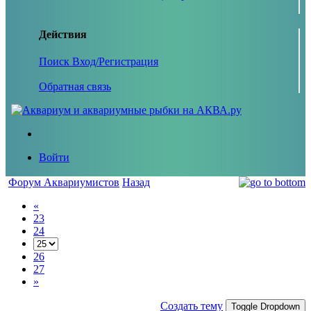
Действия
Поиск
Вход/Регистрация
Обратная связь
Войти
Форум Аквариумистов
Назад
«
23
24
26
27
»
Создать тему
Toggle Dropdown