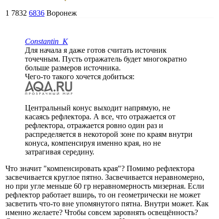
1
7832
6836
Воронеж
Constantin_K
Для начала я даже готов считать источник
точечным. Пусть отражатель будет многократно
больше размеров источника.
Чего-то такого хочется добиться:
Центральный конус выходит напрямую, не
касаясь рефлектора. А все, что отражается от
рефлектора, отражается ровно один раз и
распределяется в некоторой зоне по краям внутри
конуса, компенсируя именно края, но не
затрагивая середину.
Что значит "компенсировать края"? Помимо рефлектора
засвечивается круглое пятно. Засвечивается неравномерно,
но при угле меньше 60 гр неравномерность мизерная. Если
рефлектор работает вширь, то он геометрически не может
засветить что-то вне упомянутого пятна. Внутри может. Как
именно желаете? Чтобы совсем заровнять освещённость?