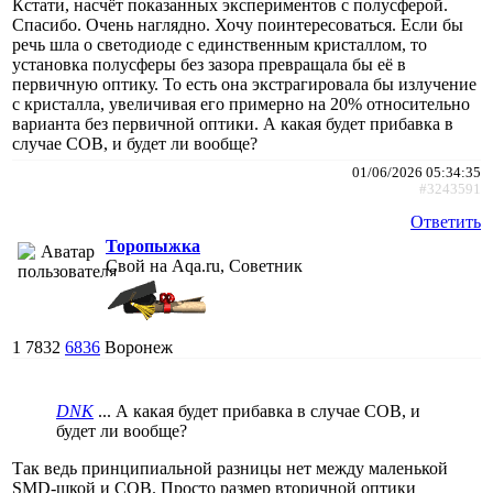
Кстати, насчёт показанных экспериментов с полусферой.
Спасибо. Очень наглядно. Хочу поинтересоваться. Если бы
речь шла о светодиоде с единственным кристаллом, то
установка полусферы без зазора превращала бы её в
первичную оптику. То есть она экстрагировала бы излучение
с кристалла, увеличивая его примерно на 20% относительно
варианта без первичной оптики. А какая будет прибавка в
случае COB, и будет ли вообще?
01/06/2026 05:34:35
#3243591
Ответить
Торопыжка
Свой на Aqa.ru, Советник
1
7832
6836
Воронеж
DNK
... А какая будет прибавка в случае COB, и
будет ли вообще?
Так ведь принципиальной разницы нет между маленькой
SMD-шкой и COB. Просто размер вторичной оптики