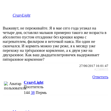
CrazyLight
Выживут, не переживайте. Я в мае сего года уезжал на
четыре дня, оставлял мальков примерно такого же возраста в
абсолютно пустом отсаднике без крошки корма с
нагревателем, фильтром и веточкой наяса. Ни один не
скончался. И кормить можно уже реже, я к месяцу уже
перехожу на трёхразовое кормление, а к двум уже на
двухразовое. Как ваш двадцатилитровичек выдерживает
пятиразовое кормление?
27/06/2017 16:01:47
#2389035
Ответить
CrazyLight
Посетитель
144
38
Пермь