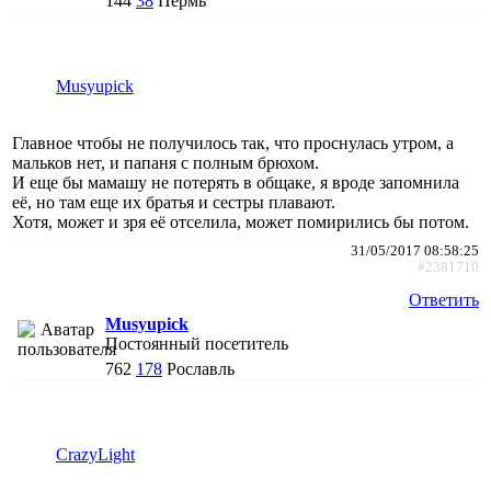
144
38
Пермь
Musyupick
Главное чтобы не получилось так, что проснулась утром, а
мальков нет, и папаня с полным брюхом.
И еще бы мамашу не потерять в общаке, я вроде запомнила
её, но там еще их братья и сестры плавают.
Хотя, может и зря её отселила, может помирились бы потом.
31/05/2017 08:58:25
#2381710
Ответить
Musyupick
Постоянный посетитель
762
178
Рославль
CrazyLight