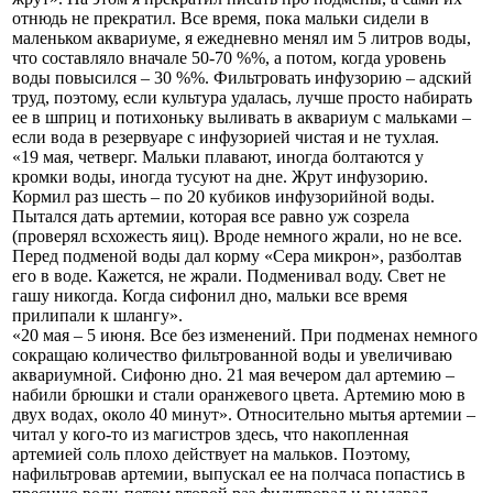
отнюдь не прекратил. Все время, пока мальки сидели в
маленьком аквариуме, я ежедневно менял им 5 литров воды,
что составляло вначале 50-70 %%, а потом, когда уровень
воды повысился – 30 %%. Фильтровать инфузорию – адский
труд, поэтому, если культура удалась, лучше просто набирать
ее в шприц и потихоньку выливать в аквариум с мальками –
если вода в резервуаре с инфузорией чистая и не тухлая.
«19 мая, четверг. Мальки плавают, иногда болтаются у
кромки воды, иногда тусуют на дне. Жрут инфузорию.
Кормил раз шесть – по 20 кубиков инфузорийной воды.
Пытался дать артемии, которая все равно уж созрела
(проверял всхожесть яиц). Вроде немного жрали, но не все.
Перед подменой воды дал корму «Сера микрон», разболтав
его в воде. Кажется, не жрали. Подменивал воду. Свет не
гашу никогда. Когда сифонил дно, мальки все время
прилипали к шлангу».
«20 мая – 5 июня. Все без изменений. При подменах немного
сокращаю количество фильтрованной воды и увеличиваю
аквариумной. Сифоню дно. 21 мая вечером дал артемию –
набили брюшки и стали оранжевого цвета. Артемию мою в
двух водах, около 40 минут». Относительно мытья артемии –
читал у кого-то из магистров здесь, что накопленная
артемией соль плохо действует на мальков. Поэтому,
нафильтровав артемии, выпускал ее на полчаса попастись в