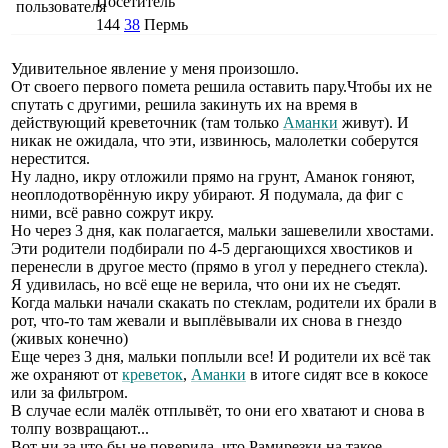
Посетитель
144
38
Пермь
Удивительное явление у меня произошло.
От своего первого помета решила оставить пару.Чтобы их не
спутать с другими, решила закинуть их на время в
действующий креветочник (там только
Аманки
живут). И
никак не ожидала, что эти, извинюсь, малолетки соберутся
нерестится.
Ну ладно, икру отложили прямо на грунт, Аманок гоняют,
неоплодотворённую икру убирают. Я подумала, да фиг с
ними, всё равно сожрут икру.
Но через 3 дня, как полагается, мальки зашевелили хвостами.
Эти родители подбирали по 4-5 дергающихся хвостиков и
перенесли в другое место (прямо в угол у переднего стекла).
Я удивилась, но всё еще не верила, что они их не съедят.
Когда мальки начали скакать по стеклам, родители их брали в
рот, что-то там жевали и выплёвывали их снова в гнездо
(живых конечно)
Еще через 3 дня, мальки поплыли все! И родители их всё так
же охраняют от
креветок
,
Аманки
в итоге сидят все в кокосе
или за фильтром.
В случае если малёк отплывёт, то они его хватают и снова в
толпу возвращают...
Вот ни за что бы не поверила, что Рамирезки на такое