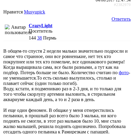
04/06/2017 12:47:54
#2382979
Нравится
Musyupick
Ответить
CrazyLight
Посетитель
144
38
Пермь
В общем-то спустя 2 недели мальки значительно подросли и
самое что странное, они все ровненькие, нет тех кто
покрупнее или тех кто помельче, все одинакового размера!
Когда выращивала сама, все были разными, а тут как на
подбор. Потерь больше не было. Количество считаю по
фото
-
не уменьшается.То есть сколько вылупилось, столько и
плавает сейчас (один только погиб).
Воду, кстати, я подмениваю раз в 2-3 дня, и то только для
того чтобы скорлупу артемии выловить, в стерильном
аквариуме каждый день, а то и 2 раза в день.
И еще один феномен. В общаке у меня отнерестились
пельвики, в прошлый раз всего было 3 малька, ни кого
поднять не смогли, в этот раз мальков было 10, мне стало
жалко малышей, решила поднять однозначно. Попробовала
отсадить одного пельвика к Рамирезкам с папашей.