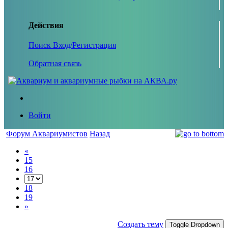
Действия
Поиск
Вход/Регистрация
Обратная связь
Войти
Форум Аквариумистов
Назад
«
15
16
18
19
»
Создать тему
Toggle Dropdown