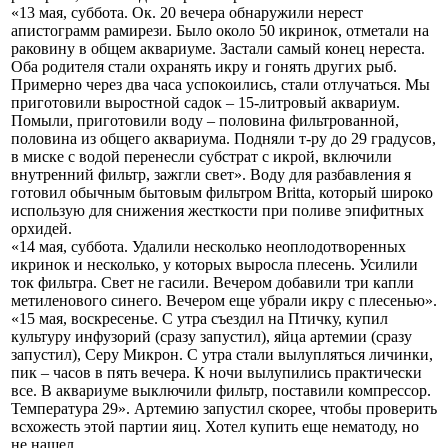
«13 мая, суббота. Ок. 20 вечера обнаружили нерест
апистограмм рамирези. Было около 50 икринок, отметали на
раковину в общем аквариуме. Застали самый конец нереста.
Оба родителя стали охранять икру и гонять других рыб.
Примерно через два часа успокоились, стали отлучаться. Мы
приготовили выростной садок – 15-литровый аквариум.
Помыли, приготовили воду – половина фильтрованной,
половина из общего аквариума. Подняли т-ру до 29 градусов,
в миске с водой перенесли субстрат с икрой, включили
внутренний фильтр, зажгли свет». Воду для разбавления я
готовил обычным бытовым фильтром Britta, который широко
использую для снижения жесткости при поливе эпифитных
орхидей.
«14 мая, суббота. Удалили несколько неоплодотворенных
икринок и несколько, у которых выросла плесень. Усилили
ток фильтра. Свет не гасили. Вечером добавили три капли
метиленового синего. Вечером еще убрали икру с плесенью».
«15 мая, воскресенье. С утра съездил на Птичку, купил
культуру инфузорий (сразу запустил), яйца артемии (сразу
запустил), Серу Микрон. С утра стали вылупляться личинки,
пик – часов в пять вечера. К ночи вылупились практически
все. В аквариуме выключили фильтр, поставили компрессор.
Температура 29». Артемию запустил скорее, чтобы проверить
всхожесть этой партии яиц. Хотел купить еще нематоду, но
не нашел.