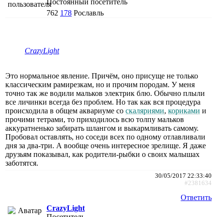
Постоянный посетитель
762
178
Рославль
CrazyLight
Это нормальное явление. Причём, оно присуще не только
классическим рамирезкам, но и прочим породам. У меня
точно так же водили мальков электрик блю. Обычно плыли
все личинки всегда без проблем. Но так как вся процедура
происходила в общем аквариуме со
скаляриями
,
кориками
и
прочими тетрами, то приходилось всю толпу мальков
аккуратненько забирать шлангом и выкармливать самому.
Пробовал оставлять, но соседи всех по одному отлавливали
дня за два-три. А вообще очень интересное зрелище. Я даже
друзьям показывал, как родители-рыбки о своих малышах
заботятся.
30/05/2017 22:33:40
#2381634
Ответить
CrazyLight
Посетитель