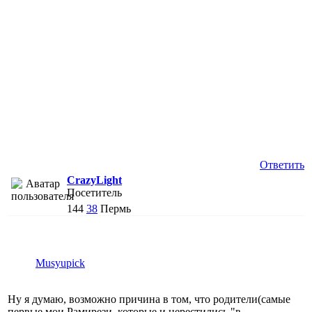
Ответить
CrazyLight
Посетитель
144
38
Пермь
Musyupick
Ну я думаю, возможно причина в том, что родители(самые
первые мои Рамирези, которые и нерестились "в