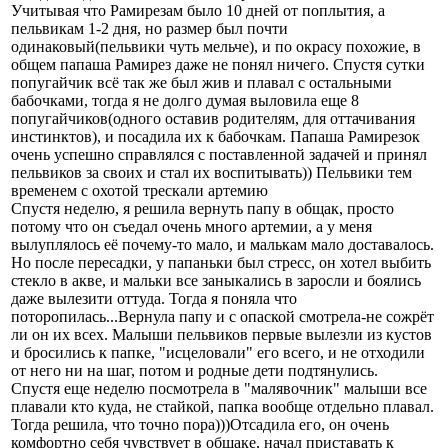
Учитывая что Рамирезам было 10 дней от поплытия, а
пельвикам 1-2 дня, но размер был почти
одинаковый(пельвики чуть мельче), и по окрасу похожие, в
общем папаша Рамирез даже не понял ничего. Спустя сутки
попугайчик всё так же был жив и плавал с остальными
бабочками, тогда я не долго думая выловила еще 8
попугайчиков(одного оставив родителям, для оттачивания
инстинктов), и посадила их к бабочкам. Папаша Рамирезок
очень успешно справлялся с поставленной задачей и принял
пельвиков за своих и стал их воспитывать)) Пельвики тем
временем с охотой трескали артемию
Спустя неделю, я решила вернуть папу в общак, просто
потому что он съедал очень много артемии, а у меня
вылуплялось её почему-то мало, и малькам мало доставалось.
Но после пересадки, у папаньки был стресс, он хотел выбить
стекло в акве, и мальки все заныкались в заросли и боялись
даже вылезити оттуда. Тогда я поняла что
поторопилась...Вернула папу и с опаской смотрела-не сожрёт
ли он их всех. Малыши пельвиков первые вылезли из кустов
и бросились к папке, "исцеловали" его всего, и не отходили
от него ни на шаг, потом и родные дети подтянулись.
Спустя еще неделю посмотрела в "малявочник" малыши все
плавали кто куда, не стайкой, папка вообще отдельно плавал.
Тогда решила, что точно пора)))Отсадила его, он очень
комфортно себя чувствует в общаке, начал приставать к