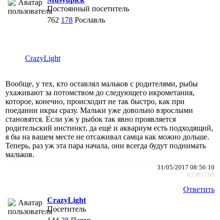
Постоянный посетитель
762
178
Рославль
CrazyLight
Вообще, у тех, кто оставлял мальков с родителями, рыбы
ухаживают за потомством до следующего икрометания,
которое, конечно, происходит не так быстро, как при
поедании икры сразу. Мальки уже довольно взрослыми
становятся. Если уж у рыбок так явно проявляется
родительский инстинкт, да ещё и аквариум есть подходящий,
я бы на вашем месте не отсаживал самца как можно дольше.
Теперь, раз уж эта пара начала, они всегда будут поднимать
мальков.
31/05/2017 08:56:10
#2381709
Ответить
CrazyLight
Посетитель