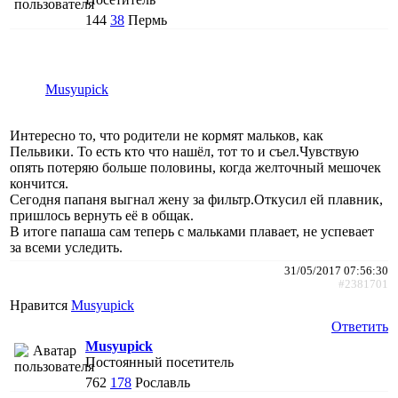
144
38
Пермь
Musyupick
Интересно то, что родители не кормят мальков, как
Пельвики. То есть кто что нашёл, тот то и съел.Чувствую
опять потеряю больше половины, когда желточный мешочек
кончится.
Сегодня папаня выгнал жену за фильтр.Откусил ей плавник,
пришлось вернуть её в общак.
В итоге папаша сам теперь с мальками плавает, не успевает
за всеми уследить.
31/05/2017 07:56:30
#2381701
Нравится
Musyupick
Ответить
Musyupick
Постоянный посетитель
762
178
Рославль