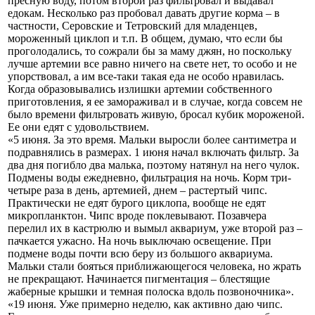
пресную воду, потом второй раз фильтровал и выдавал
едокам. Несколько раз пробовал давать другие корма – в
частности, Серовские и Тетровский для младенцев,
мороженный циклоп и т.п. В общем, думаю, что если бы
проголодались, то сожрали бы за маму джян, но поскольку
лучше артемии все равно ничего на свете нет, то особо и не
упорствовал, а им все-таки такая еда не особо нравилась.
Когда образовывались излишки артемии собственного
приготовления, я ее замораживал и в случае, когда совсем не
было времени фильтровать живую, бросал кубик мороженой.
Ее они едят с удовольствием.
«5 июня. За это время. Мальки выросли более сантиметра и
подравнялись в размерах. 1 июня начал включать фильтр. За
два дня погибло два малька, поэтому натянул на него чулок.
Подмены воды ежедневно, фильтрация на ночь. Корм три-
четыре раза в день, артемией, днем – растертый чипс.
Практически не едят бурого циклопа, вообще не едят
микропланктон. Чипс вроде поклевывают. Позавчера
перелил их в кастрюлю и вымыл аквариум, уже второй раз –
пачкается ужасно. На ночь выключаю освещение. При
подмене воды почти всю беру из большого аквариума.
Мальки стали бояться приближающегося человека, но жрать
не прекращают. Начинается пигментация – блестящие
жаберные крышки и темная полоска вдоль позвоночника».
«19 июня. Уже примерно неделю, как активно даю чипс.