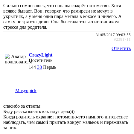
Сильно сомневаюсь, что папаша сожрёт потомство. Хотя
всякое бывает. Вон, говорят, что рамирези не мечут в
укрытиях, а у меня одна пара метала в кокосе и ничего. А
самку не зря отсадили. Она бы стала только источником
стресса для родителя.
31/05/2017 09:03:55
#2381711
Ответить
CrazyLight
Посетитель
144
38
Пермь
Musyupick
спасибо за ответы.
Буду рассказывать как идут дела)))
Когда родитель охраняет потомство-это намного интереснее
наблюдать, чем самой прыгать вокруг мальков и переживать
за них.