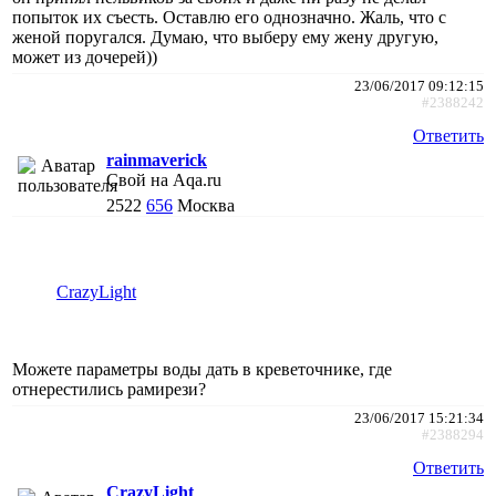
попыток их съесть. Оставлю его однозначно. Жаль, что с
женой поругался. Думаю, что выберу ему жену другую,
может из дочерей))
23/06/2017 09:12:15
#2388242
Ответить
rainmaverick
Свой на Aqa.ru
2522
656
Москва
CrazyLight
Можете параметры воды дать в креветочнике, где
отнерестились рамирези?
23/06/2017 15:21:34
#2388294
Ответить
CrazyLight