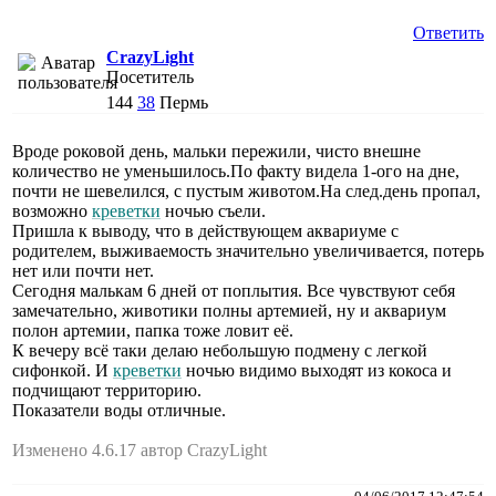
Ответить
CrazyLight
Посетитель
144
38
Пермь
Вроде роковой день, мальки пережили, чисто внешне
количество не уменьшилось.По факту видела 1-ого на дне,
почти не шевелился, с пустым животом.На след.день пропал,
возможно
креветки
ночью съели.
Пришла к выводу, что в действующем аквариуме с
родителем, выживаемость значительно увеличивается, потерь
нет или почти нет.
Сегодня малькам 6 дней от поплытия. Все чувствуют себя
замечательно, животики полны артемией, ну и аквариум
полон артемии, папка тоже ловит её.
К вечеру всё таки делаю небольшую подмену с легкой
сифонкой. И
креветки
ночью видимо выходят из кокоса и
подчищают территорию.
Показатели воды отличные.
Изменено 4.6.17 автор CrazyLight