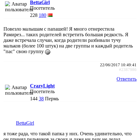
BettaGirl
Посетитель
228
180
Повезло малышам с папашей! Я много отнерестила
Рамирез... таких родителей встретить большая редкость. Я
даже встречала случаи, когда родители разбивали тучу
мальков (более 100 штук) на две группы и каждый родитель
"пас" свою группу
22/06/2017 10:49:41
#2387986
Ответить
CrazyLight
Посетитель
144
38
Пермь
BettaGirl
я тоже рада, что такой папка у них. Очень удивительно, что
он принял пельвиков за своих и даже ни разу не делал