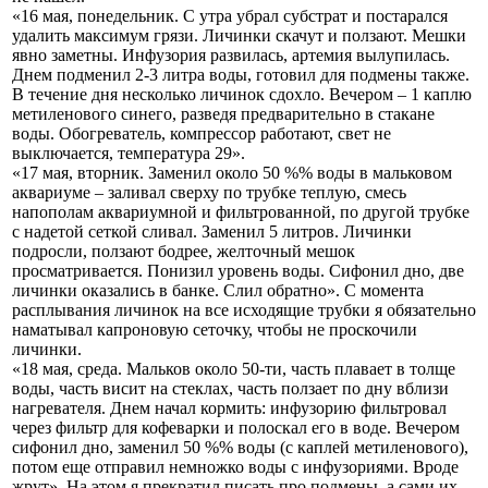
«16 мая, понедельник. С утра убрал субстрат и постарался
удалить максимум грязи. Личинки скачут и ползают. Мешки
явно заметны. Инфузория развилась, артемия вылупилась.
Днем подменил 2-3 литра воды, готовил для подмены также.
В течение дня несколько личинок сдохло. Вечером – 1 каплю
метиленового синего, разведя предварительно в стакане
воды. Обогреватель, компрессор работают, свет не
выключается, температура 29».
«17 мая, вторник. Заменил около 50 %% воды в мальковом
аквариуме – заливал сверху по трубке теплую, смесь
напополам аквариумной и фильтрованной, по другой трубке
с надетой сеткой сливал. Заменил 5 литров. Личинки
подросли, ползают бодрее, желточный мешок
просматривается. Понизил уровень воды. Сифонил дно, две
личинки оказались в банке. Слил обратно». С момента
расплывания личинок на все исходящие трубки я обязательно
наматывал капроновую сеточку, чтобы не проскочили
личинки.
«18 мая, среда. Мальков около 50-ти, часть плавает в толще
воды, часть висит на стеклах, часть ползает по дну вблизи
нагревателя. Днем начал кормить: инфузорию фильтровал
через фильтр для кофеварки и полоскал его в воде. Вечером
сифонил дно, заменил 50 %% воды (с каплей метиленового),
потом еще отправил немножко воды с инфузориями. Вроде
жрут». На этом я прекратил писать про подмены, а сами их