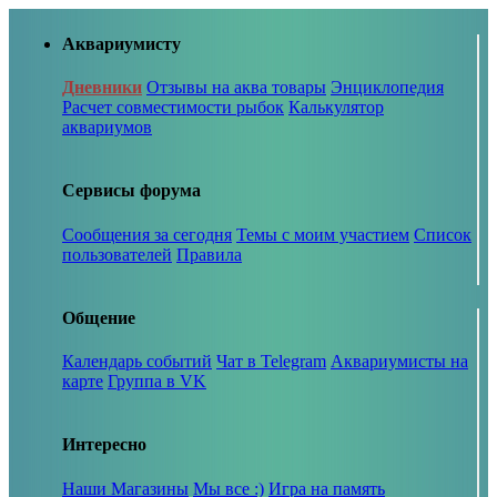
Аквариумисту
Дневники
Отзывы на аква товары
Энциклопедия
Расчет совместимости рыбок
Калькулятор
аквариумов
Сервисы форума
Сообщения за сегодня
Темы с моим участием
Список
пользователей
Правила
Общение
Календарь событий
Чат в Telegram
Аквариумисты на
карте
Группа в VK
Интересно
Наши Магазины
Мы все :)
Игра на память