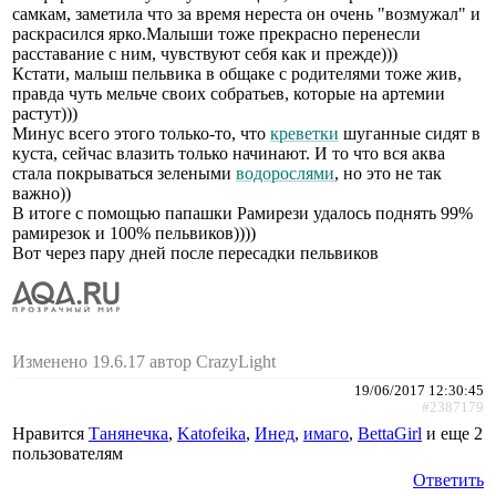
самкам, заметила что за время нереста он очень "возмужал" и
раскрасился ярко.Малыши тоже прекрасно перенесли
расставание с ним, чувствуют себя как и прежде)))
Кстати, малыш пельвика в общаке с родителями тоже жив,
правда чуть мельче своих собратьев, которые на артемии
растут)))
Минус всего этого только-то, что
креветки
шуганные сидят в
куста, сейчас влазить только начинают. И то что вся аква
стала покрываться зелеными
водорослями
, но это не так
важно))
В итоге с помощью папашки Рамирези удалось поднять 99%
рамирезок и 100% пельвиков))))
Вот через пару дней после пересадки пельвиков
Изменено 19.6.17 автор CrazyLight
19/06/2017 12:30:45
#2387179
Нравится
Танянечка
,
Katofeika
,
Инед
,
имаго
,
BettaGirl
и еще
2
пользователям
Ответить