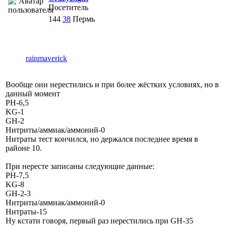
Посетитель
144
38
Пермь
rainmaverick
Вообще они нерестились и при более жёстких условиях, но в
данный момент
PH-6,5
KG-1
GH-2
Нитриты/аммиак/аммоний-0
Нитраты тест кончился, но держался последнее время в
районе 10.
При нересте записаны следующие данные:
PH-7,5
KG-8
GH-2-3
Нитриты/аммиак/аммоний-0
Нитраты-15
Ну кстати говоря, первый раз нерестились при GH-35