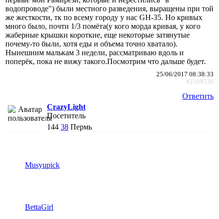
водопроводе") были местного разведения, выращены при той
же жесткости, тк по всему городу у нас GH-35. Но кривых
много было, почти 1/3 помёта(у кого морда кривая, у кого
жаберные крышки короткие, еще некоторые затянутые
почему-то были, хотя еды и объема точно хватало).
Нынешним малькам 3 недели, рассматриваю вдоль и
поперёк, пока не вижу такого.Посмотрим что дальше будет.
25/06/2017 08:38:33
#2388530
Ответить
CrazyLight
Посетитель
144
38
Пермь
Musyupick
BettaGirl