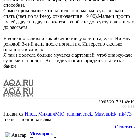
способны.
Самое прикольное, что на ночь, они мальков укладывают
спать (свет по таймеру отключается в 19-00).Мальки просто
кучей, друг на друга ложатся в своё гнездо в углу и лежат там
до рассвета.
Я конечно заливаю как обычно инфузорий им, едят. Но жду
роковой 3-тий день после поплытия. Интересно сколько
останется в живых.
Я так не хотела больше мучатся с артемией, чтоб она жужала
сутками напролёт...Эх.. видимо опять придется ставить 2
банки
30/05/2017 21:49:19
#2381611
Нравится
Инед
,
МихаилМЮ
,
rainmaverick
,
Musyupick
,
rik473
и еще
1 пользователям
Ответить
Musyupick