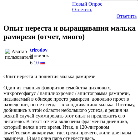
Новый Опрос
Ответить
Ответить
Опыт нереста и выращивания малька
рамирези (отчет, много)
trirodov
Новичок
6
10
Опыт нереста и поднятия малька рамирези
Один из главных фаворитов семейства цихловых,
микрогеофагус / папилиохромис / апистограмма рамирези,
называемый в обиходе просто рамирези, довольно прост в
разведении, но не всегда – в «поднимании» малька. Поэтому,
добившись в этой области небольшого успеха, я решил на
всякий случай суммировать этот опыт и предложить его
читателю. В текст отчета включены фрагменты дневника,
который велся в это время. Итак, в 120-литровом
juwel’евском аквариуме, где, среди прочего, жили две пары
рамирези, 13 мая одна пара отнерестилась.