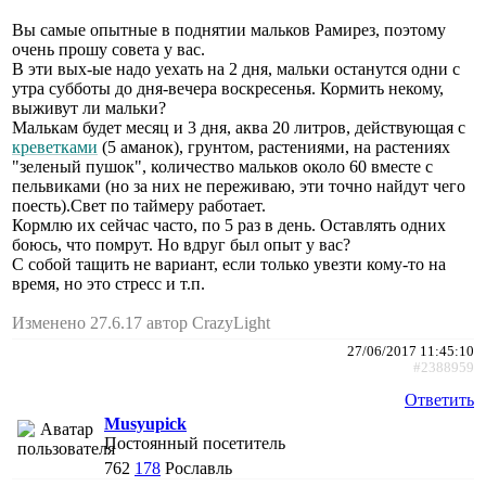
Вы самые опытные в поднятии мальков Рамирез, поэтому
очень прошу совета у вас.
В эти вых-ые надо уехать на 2 дня, мальки останутся одни с
утра субботы до дня-вечера воскресенья. Кормить некому,
выживут ли мальки?
Малькам будет месяц и 3 дня, аква 20 литров, действующая с
креветками
(5 аманок), грунтом, растениями, на растениях
"зеленый пушок", количество мальков около 60 вместе с
пельвиками (но за них не переживаю, эти точно найдут чего
поесть).Свет по таймеру работает.
Кормлю их сейчас часто, по 5 раз в день. Оставлять одних
боюсь, что помрут. Но вдруг был опыт у вас?
С собой тащить не вариант, если только увезти кому-то на
время, но это стресс и т.п.
Изменено 27.6.17 автор CrazyLight
27/06/2017 11:45:10
#2388959
Ответить
Musyupick
Постоянный посетитель
762
178
Рославль