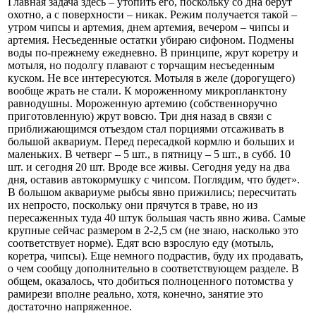
Главная задача здесь – утопить его, поскольку со дна берут
охотно, а с поверхности – никак. Режим получается такой –
утром чипсы и артемия, днем артемия, вечером – чипсы и
артемия. Несъеденные остатки убираю сифоном. Подмены
воды по-прежнему ежедневно. В принципе, жрут коретру и
мотыля, но подолгу плавают с торчащим несъеденным
куском. Не все интересуются. Мотыля в желе (дорогущего)
вообще жрать не стали. К мороженному микропланктону
равнодушны. Мороженную артемию (собственноручно
приготовленную) жрут вовсю. Три дня назад в связи с
приближающимся отъездом стал порциями отсаживать в
большой аквариум. Перед пересадкой кормлю и больших и
маленьких. В четверг – 5 шт., в пятницу – 5 шт., в субб. 10
шт. и сегодня 20 шт. Вроде все живы. Сегодня уеду на два
дня, оставив автокормушку с чипсом. Поглядим, что будет».
В большом аквариуме рыбсы явно прижились; пересчитать
их непросто, поскольку они прячутся в траве, но из
пересаженных туда 40 штук большая часть явно жива. Самые
крупные сейчас размером в 2-2,5 см (не знаю, насколько это
соответствует норме). Едят всю взрослую еду (мотыль,
коретра, чипсы). Еще немного подрастив, буду их продавать,
о чем сообщу дополнительно в соответствующем разделе. В
общем, оказалось, что добиться полноценного потомства у
рамирези вполне реально, хотя, конечно, занятие это
достаточно напряженное.