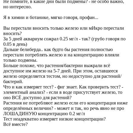
Не помните, в какие дни были подмены? - не особо важно,
но интересно.
Я в химии и ботанике, мягко говоря, профан...
Вы перестали вносить только железо или мИкро перестали
вносить?
За 5 дней аквариум сожрал 0.25 мг/л - так? (грубо говоря по
0.05 в день)
Дальше белиберда.. как будто бы растения полностью
перестали потреблять железо и на концентрацию влияли
только подмены.
Больше похоже, что растения/бактерии выжрали всё
доступное им железо на 5-7 дней. При этом, оставшееся
железо определяется тестом, но недоступно для растений/
бактерий.
Что и как измеряет тест? - фиг знает. Как проверить тест? -
элементный анализ? - если в воде присутствует железо, то
оно ВСЁ доступно для растений?
Растения не потребляют железо если его концентрация ниже
определённых величин? - может и так, но речь явно не про
ЛОШАДИНУЮ концентрацию 0.2 мг/л
Тест неадекватно измеряет низкие концентрации?
Всё вместе?