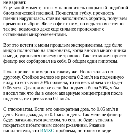
не вариант.
Еще такой момент, это сам наполнитель покрытый подобной
биохимической пленкой. Почистили губку, прочность
пленки нарушилась, ставим наполнитель обратно, получаем
временно выброс. Железо фиг с ним, но ведь это все точно
так же, возможно даже еще сильнее происходит с
остальными микроэлементами.
Вот это кстати к моим прошлым экспериментам, где было
микро полностью на глюконатах, когда вносил много цинка
и меди, удивлялся почему не травило. Так это может просто
фильтр все сорбировал на себя. В общем одни гипотезы.
Пока пришел примерно к такому же. Но несколько по
другому. Стойкое железо из расчета 0.2 мг/л на подменную
воду, то есть если 30% подмена, то на весь объем это будет
0.06 мг/л. Для примера: если бы подмена была 50%, я бы
вносил так что бы в самом аквариуме концентрация после
подмены, не превысила 0.1 мг/л.
С глюконатом. Если это однократная доза, то 0.05 мг/л в
день. Если дважды, то 0.1 мг/л в день. Так меньше фильтр
будет загаживаться железом, то есть не будет успевать
покрыться избыточным слоем ржавчины. Ржавые
наполнители, это
ИМХО
проблема, не только в виде