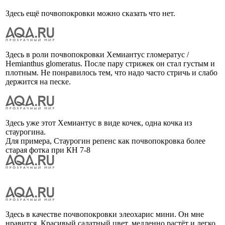
Здесь ещё почвопокровки можно сказать что нет.
Здесь в роли почвопокровки Хемиантус гломератус /
Hemianthus glomeratus. После пару стрижек он стал густым и
плотным. Не понравилось тем, что надо часто стричь и слабо
держится на песке.
Здесь уже этот Хемиантус в виде кочек, одна кочка из
стаурогина.
Для примера, Стаурогин репенс как почвопокровка более
старая фотка при КН 7-8
Здесь в качестве почвопокровки элеохарис мини. Он мне
нравится. Красивый салатный цвет, медленно растёт и легко