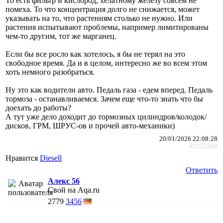
То есть фильтр и кислород, хелатному железу совсем не
помеха. То что концентрация долго не снижается, может
указывать на то, что растениям столько не нужно. Или
растения испытывают проблемы, например лимитированы
чем-то другим, тот же марганец.
Если бы все росло как хотелось, я бы не терял на это
свободное время. Да и в целом, интересно же во всем этом
хоть немного разобраться.
Ну это как водители авто. Педаль газа - едем вперед. Педаль
тормоза - останавливаемся. Зачем еще что-то знать что бы
доехать до работы?
А тут уже дело доходит до тормозных цилиндров/колодок/
дисков, ГРМ, ШРУС-ов и прочей авто-механики)
20/01/2026 22:08:28
#3232602
Нравится
Diesell
Ответить
Алекс 56
Свой на Aqa.ru
2779
3456