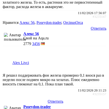
хелатного железа. То есть, растения это не первостепенный
фактор, расхода железа в аквариуме.
11/02/2026 17:56:07
#3235147
Нравится
Алекс 56
,
Poseydon-trader
,
ОrcinusОrca
Ответить
Алекс 56
Свой на Aqa.ru
2779
3456
Alex Livci
Я решил поддерживать фон железа примерно 0,1 внося раз в
неделю после подмен микро на хелатах. Плюс ежедневно
вносить глюконат на 0,1. Пока план такой.
11/02/2026 20:11:23
#3235157
Ответить
Poseydon-trader