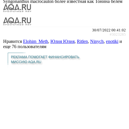
Syngonanthus macrocaulon более известная как Тонина белем
30/07/2022 00:41:02
#3023285
Нравится
Elohim_Meth
,
Юлия Юлия
,
Ritlen
,
Ninych
,
enotiki
и
еще
76 пользователям