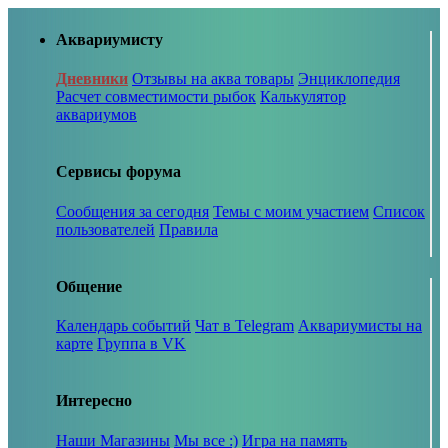
Аквариумисту
Дневники
Отзывы на аква товары
Энциклопедия
Расчет совместимости рыбок
Калькулятор
аквариумов
Сервисы форума
Сообщения за сегодня
Темы с моим участием
Список
пользователей
Правила
Общение
Календарь событий
Чат в Telegram
Аквариумисты на
карте
Группа в VK
Интересно
Наши Магазины
Мы все :)
Игра на память