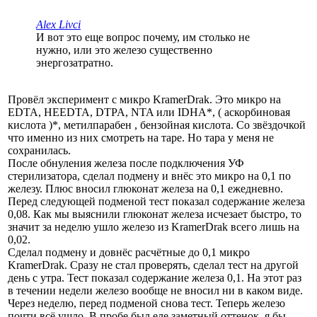
Alex Livci
И вот это еще вопрос почему, им столько не
нужно, или это железо существенно
энергозатратно.
Провёл эксперимент с микро KramerDrak. Это микро на
EDTA, HEEDTA, DTPA, NTA или IDHA*, ( аскорбиновая
кислота )*, метилпарабен , бензойная кислота. Со звёздочкой
что именно из них смотреть на таре. Но тара у меня не
сохранилась.
После обнуления железа после подключения УФ
стерилизатора, сделал подмену и внёс это микро на 0,1 по
железу. Плюс вносил глюконат железа на 0,1 ежедневно.
Перед следующей подменой тест показал содержание железа
0,08. Как мы выяснили глюконат железа исчезает быстро, то
значит за неделю ушло железо из KramerDrak всего лишь на
0,02.
Сделал подмену и довнёс расчётные до 0,1 микро
KramerDrak. Сразу не стал проверять, сделал тест на другой
день с утра. Тест показал содержание железа 0,1. На этот раз
в течении недели железо вообще не вносил ни в каком виде.
Через неделю, перед подменой снова тест. Теперь железо
почти всё ушло. В пробе был еле заметный оттенок, я бы