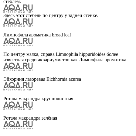
стеблем.
Здесь этот стебель по центру у задней стенке.
Лимнофила ароматика broad leaf
По центру маяка, справа Limnophila hippuridoides более
известная среди аквариумистов как Лимнофила ароматика.
Эйхорния лазоревая Eichhornia azurea
Ротала макрандра крупнолистная
Ротала макрандра зелёная