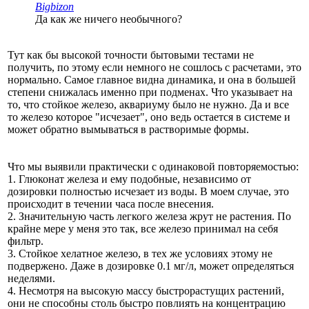
Bigbizon
Да как же ничего необычного?
Тут как бы высокой точности бытовыми тестами не
получить, по этому если немного не сошлось с расчетами, это
нормально. Самое главное видна динамика, и она в большей
степени снижалась именно при подменах. Что указывает на
то, что стойкое железо, аквариуму было не нужно. Да и все
то железо которое "исчезает", оно ведь остается в системе и
может обратно вымываться в растворимые формы.
Что мы выявили практически с одинаковой повторяемостью:
1. Глюконат железа и ему подобные, независимо от
дозировки полностью исчезает из воды. В моем случае, это
происходит в течении часа после внесения.
2. Значительную часть легкого железа жрут не растения. По
крайне мере у меня это так, все железо принимал на себя
фильтр.
3. Стойкое хелатное железо, в тех же условиях этому не
подвержено. Даже в дозировке 0.1 мг/л, может определяться
неделями.
4. Несмотря на высокую массу быстрорастущих растений,
они не способны столь быстро повлиять на концентрацию