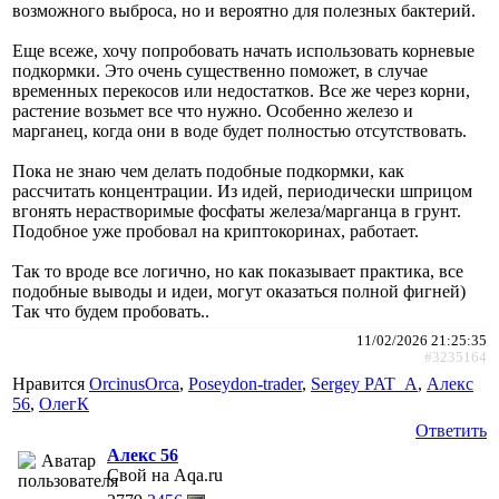
возможного выброса, но и вероятно для полезных бактерий.
Еще всеже, хочу попробовать начать использовать корневые
подкормки. Это очень существенно поможет, в случае
временных перекосов или недостатков. Все же через корни,
растение возьмет все что нужно. Особенно железо и
марганец, когда они в воде будет полностью отсутствовать.
Пока не знаю чем делать подобные подкормки, как
рассчитать концентрации. Из идей, периодически шприцом
вгонять нерастворимые фосфаты железа/марганца в грунт.
Подобное уже пробовал на криптокоринах, работает.
Так то вроде все логично, но как показывает практика, все
подобные выводы и идеи, могут оказаться полной фигней)
Так что будем пробовать..
11/02/2026 21:25:35
#3235164
Нравится
ОrcinusОrca
,
Poseydon-trader
,
Sergey PAT_A
,
Алекс
56
,
ОлегК
Ответить
Алекс 56
Свой на Aqa.ru