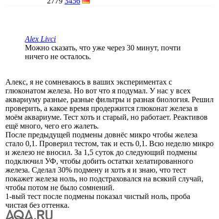
2779
3456
Alex Livci
Можно сказать, что уже через 30 минут, почти
ничего не осталось.
Алекс, я не сомневаюсь в ваших экспериментах с
глюконатом железа. Но вот что я подумал. У нас у всех
аквариуму разные, разные фильтры и разная биология. Решил
проверить, а какое время продержится глюконат железа в
моём аквариуме. Тест хоть и старый, но работает. Реактивов
ещё много, чего его жалеть.
После предыдущей подмены довнёс микро чтобы железа
стало 0,1. Проверил тестом, так и есть 0,1. Всю неделю микро
и железо не вносил. За 1,5 суток до следующий подмены
подключил УФ, чтобы добить остатки хелатированного
железа. Сделал 30% подмену и хоть я и знаю, что тест
покажет железа ноль, но подстраховался на всякий случай,
чтобы потом не было сомнений.
1-вый тест после подмены показал чистый ноль, проба
чистая без оттенка.