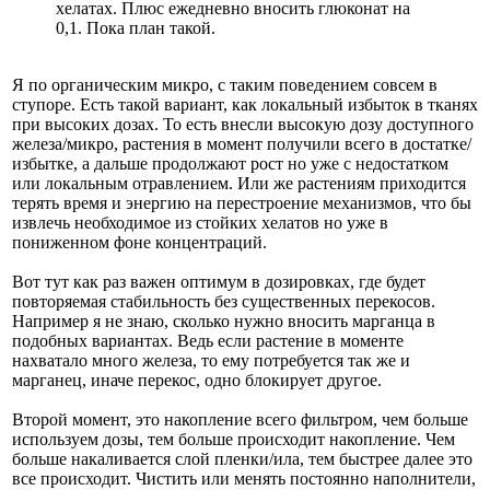
хелатах. Плюс ежедневно вносить глюконат на
0,1. Пока план такой.
Я по органическим микро, с таким поведением совсем в
ступоре. Есть такой вариант, как локальный избыток в тканях
при высоких дозах. То есть внесли высокую дозу доступного
железа/микро, растения в момент получили всего в достатке/
избытке, а дальше продолжают рост но уже с недостатком
или локальным отравлением. Или же растениям приходится
терять время и энергию на перестроение механизмов, что бы
извлечь необходимое из стойких хелатов но уже в
пониженном фоне концентраций.
Вот тут как раз важен оптимум в дозировках, где будет
повторяемая стабильность без существенных перекосов.
Например я не знаю, сколько нужно вносить марганца в
подобных вариантах. Ведь если растение в моменте
нахватало много железа, то ему потребуется так же и
марганец, иначе перекос, одно блокирует другое.
Второй момент, это накопление всего фильтром, чем больше
используем дозы, тем больше происходит накопление. Чем
больше накаливается слой пленки/ила, тем быстрее далее это
все происходит. Чистить или менять постоянно наполнители,