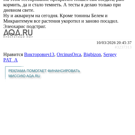
кормить, да и стало темнеть. А тесты я делаю только при
дневном свете.
Ну и аквариум на сегодня. Кроме тонины Белем и
Микрантемум все растения укоротил и заново посадил.
Элеохарис подстриг.
10/03/2026 20:45:37
#3237313
Нравится
Викторович13
,
ОrcinusОrca
,
Bigbizon
,
Sergey
PAT_A