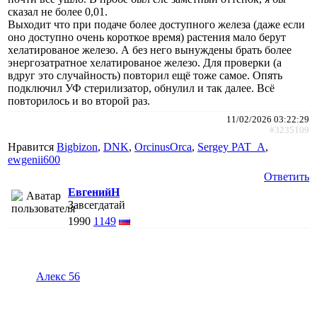
сказал не более 0,01.
Выходит что при подаче более доступного железа (даже если
оно доступно очень короткое время) растения мало берут
хелатированое железо. А без него вынуждены брать более
энергозатратное хелатированое железо. Для проверки (а
вдруг это случайность) повторил ещё тоже самое. Опять
подключил УФ стерилизатор, обнулил и так далее. Всё
повторилось и во второй раз.
11/02/2026 03:22:29
#3235109
Нравится
Bigbizon
,
DNK
,
ОrcinusОrca
,
Sergey PAT_A
,
ewgenii600
Ответить
ЕвгенийН
Завсегдатай
1990
1149
Алекс 56