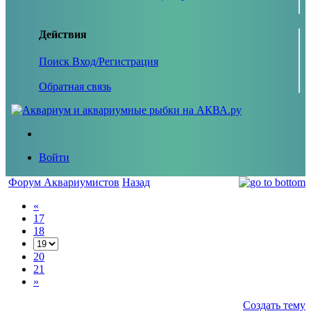
Действия
Поиск
Вход/Регистрация
Обратная связь
Войти
Форум Аквариумистов
Назад
«
17
18
20
21
»
Создать тему