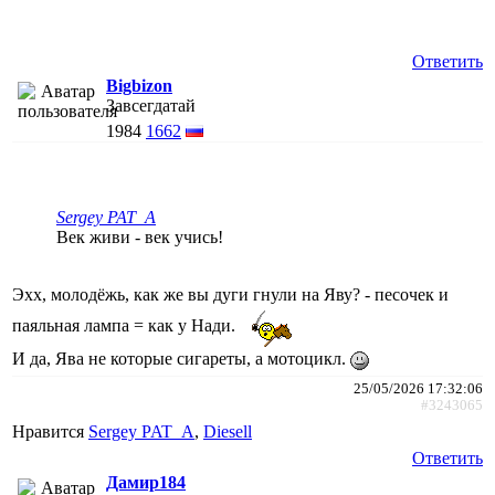
Ответить
Bigbizon
Завсегдатай
1984
1662
Sergey PAT_A
Век живи - век учись!
Эхх, молодёжь, как же вы дуги гнули на Яву? - песочек и
паяльная лампа = как у Нади.
И да, Ява не которые сигареты, а мотоцикл.
25/05/2026 17:32:06
#3243065
Нравится
Sergey PAT_A
,
Diesell
Ответить
Дамир184