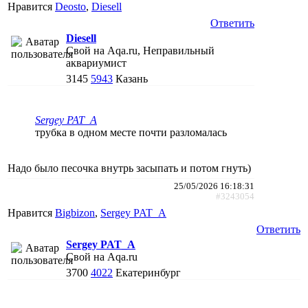
Нравится
Deosto
,
Diesell
Ответить
Diesell
Свой на Aqa.ru, Неправильный
аквариумист
3145
5943
Казань
Sergey PAT_A
трубка в одном месте почти разломалась
Надо было песочка внутрь засыпать и потом гнуть)
25/05/2026 16:18:31
#3243054
Нравится
Bigbizon
,
Sergey PAT_A
Ответить
Sergey PAT_A
Свой на Aqa.ru
3700
4022
Екатеринбург