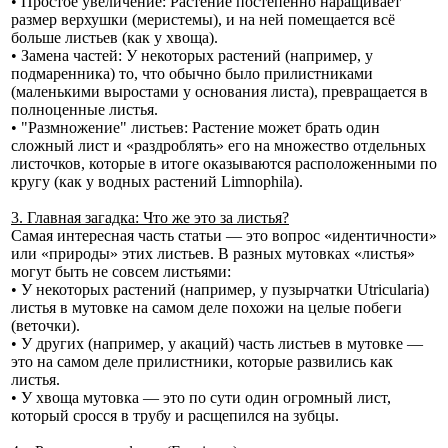
• Простое увеличение: Растение постепенно наращивает
размер верхушки (меристемы), и на ней помещается всё
больше листьев (как у хвоща).
• Замена частей: У некоторых растений (например, у
подмаренника) то, что обычно было прилистниками
(маленькими выростами у основания листа), превращается в
полноценные листья.
• "Размножение" листьев: Растение может брать один
сложный лист и «раздроблять» его на множество отдельных
листочков, которые в итоге оказываются расположенными по
кругу (как у водных растений Limnophila).
3. Главная загадка: Что же это за листья?
Самая интересная часть статьи — это вопрос «идентичности»
или «природы» этих листьев. В разных мутовках «листья»
могут быть не совсем листьями:
• У некоторых растений (например, у пузырчатки Utricularia)
листья в мутовке на самом деле похожи на целые побеги
(веточки).
• У других (например, у акаций) часть листьев в мутовке —
это на самом деле прилистники, которые развились как
листья.
• У хвоща мутовка — это по сути один огромный лист,
который сросся в трубу и расщепился на зубцы.