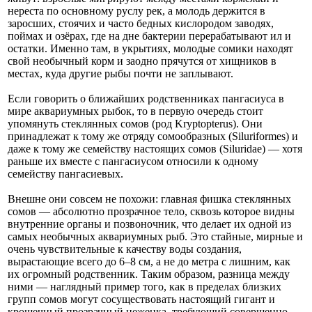
нереста по основному руслу рек, а молодь держится в
заросших, стоячих и часто бедных кислородом заводях,
поймах и озёрах, где на дне бактерии перерабатывают ил и
остатки. Именно там, в укрытиях, молодые сомики находят
свой необычный корм и заодно прячутся от хищников в
местах, куда другие рыбы почти не заплывают.
Если говорить о ближайших родственниках пангасиуса в
мире аквариумных рыбок, то в первую очередь стоит
упомянуть стеклянных сомов (род Kryptopterus). Они
принадлежат к тому же отряду сомообразных (Siluriformes) и
даже к тому же семейству настоящих сомов (Siluridae) — хотя
раньше их вместе с пангасиусом относили к одному
семейству пангасиевых.
Внешне они совсем не похожи: главная фишка стеклянных
сомов — абсолютно прозрачное тело, сквозь которое видны
внутренние органы и позвоночник, что делает их одной из
самых необычных аквариумных рыб. Это стайные, мирные и
очень чувствительные к качеству воды создания,
вырастающие всего до 6–8 см, а не до метра с лишним, как
их огромный родственник. Таким образом, разница между
ними — наглядный пример того, как в пределах близких
групп сомов могут сосуществовать настоящий гигант и
крошечный прозрачный неженка, требующий совершенно