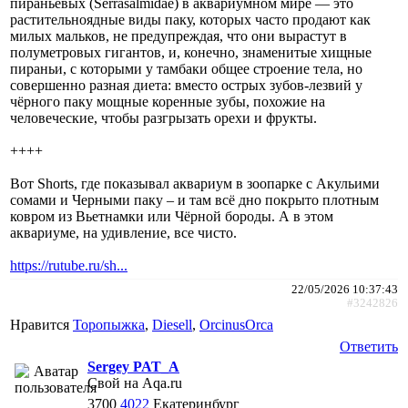
пираньевых (Serrasalmidae) в аквариумном мире — это
растительноядные виды паку, которых часто продают как
милых мальков, не предупреждая, что они вырастут в
полуметровых гигантов, и, конечно, знаменитые хищные
пираньи, с которыми у тамбаки общее строение тела, но
совершенно разная диета: вместо острых зубов-лезвий у
чёрного паку мощные коренные зубы, похожие на
человеческие, чтобы разгрызать орехи и фрукты.
++++
Вот Shorts, где показывал аквариум в зоопарке с Акульими
сомами и Черными паку – и там всё дно покрыто плотным
ковром из Вьетнамки или Чёрной бороды. А в этом
аквариуме, на удивление, все чисто.
https://rutube.ru/sh...
22/05/2026 10:37:43
#3242826
Нравится
Торопыжка
,
Diesell
,
ОrcinusОrca
Ответить
Sergey PAT_A
Свой на Aqa.ru
3700
4022
Екатеринбург