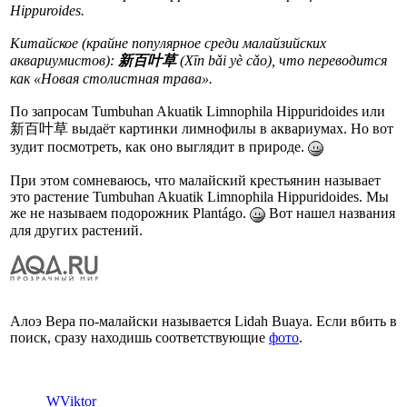
Hippuroides.
Китайское (крайне популярное среди малайзийских
аквариумистов):
新百叶草
(Xīn bǎi yè cǎo), что переводится
как «Новая столистная трава».
По запросам Tumbuhan Akuatik Limnophila Hippuridoides или
新百叶草 выдаёт картинки лимнофилы в аквариумах. Но вот
зудит посмотреть, как оно выглядит в природе.
При этом сомневаюсь, что малайский крестьянин называет
это растение Tumbuhan Akuatik Limnophila Hippuridoides. Мы
же не называем подорожник Plantágo.
Вот нашел названия
для других растений.
Алоэ Вера по-малайски называется Lidah Buaya. Если вбить в
поиск, сразу находишь соответствующие
фото
.
WViktor