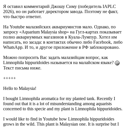
Я оставил комментарий Джошу Симу (победитель IAPLC
2026), но он работает директором завода. Поэтому не факт,
что быстро ответит.
На Youtube малазийских аквариумистов мало. Однако, по
запросу «Aquarium Malaysia shop» на Гугл-картах показывает
полно аквариумных магазинов в Куала-Лумпур. Хотел им
написать, но засада: в контактах обычно либо Facebook, либо
WhatsApp. И то, и другое приложение в РФ заблокировано.
Можно попросить Вас задать малазийцам вопрос, как
Limnophila hippuridoides называется на малайском языке?
Текст письма ниже.
+++++
Hello to Malaysia!
I bought Limnophila aromatica for my planted tank. Recently I
found out that it is a lot of misunderstanding among aquarists
concerned to this specie and my plant is Limnophila hippuridoides.
I would like to find in Youtube how Limnophila hippuridoides
grows in the wild. This plant is Malaysian one. It is surprise but I