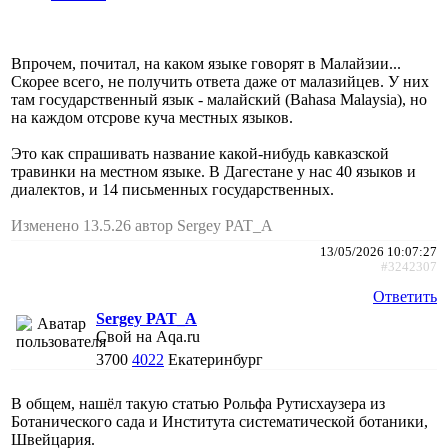
Впрочем, почитал, на каком языке говорят в Малайзии...
Скорее всего, не получить ответа даже от малазийцев. У них
там государственный язык - малайский (Bahasa Malaysia), но
на каждом отсрове куча местных языков.
Это как спрашивать название какой-нибудь кавказской
травинки на местном языке. В Дагестане у нас 40 языков и
диалектов, и 14 письменных государственных.
Изменено 13.5.26 автор Sergey PAT_A
13/05/2026 10:07:27
#3242307
Ответить
Sergey PAT_A
Свой на Aqa.ru
3700
4022
Екатеринбург
В общем, нашёл такую статью Рольфа Рутисхаузера из
Ботанического сада и Института систематической ботаники,
Швейцария.