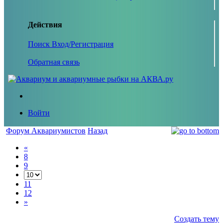
Действия
Поиск
Вход/Регистрация
Обратная связь
Войти
Форум Аквариумистов
Назад
«
8
9
11
12
»
Создать тему