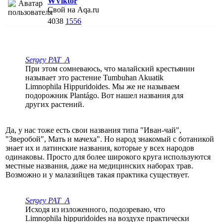
WViktor
Свой на Aqa.ru
4038
1556
Sergey PAT_A
При этом сомневаюсь, что малайский крестьянин
называет это растение Tumbuhan Akuatik
Limnophila Hippuridoides. Мы же не называем
подорожник Plantágo. Вот нашел названия для
других растений.
Да, у нас тоже есть свои названия типа "Иван-чай",
"Зверобой", Мать и мачеха". Но народ знакомый с ботаникой
знает их и латинские названия, которые у всех народов
одинаковы. Просто для более широкого круга используются
местные названия, даже на медицинских наборах трав.
Возможно и у малазийцев такая практика существует.
Sergey PAT_A
Исходя из изложенного, подозреваю, что
Limnophila hippuridoides на воздухе практически