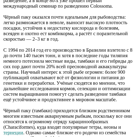
разведение, а в конце 80-х уже прошёл первый
международный семинар по разведению Colossoma.
Чёрный паку оказался почти идеальным для рыбоводства:
легко размножается в неволе, выносит высокую плотность
посадки, устойчив к недостатку кислорода и болезням,
всеяден и охотно ест комбикорма, а растёт с поразительной
скоростью — 2–3 кг в год.
С 1994 по 2014 год его производство в Бразилии взлетело с 8
до почти 140 тысяч тонн, и хотя в последние годы тиляпия
немного потеснила местные виды, тамбаки и его гибриды до
сих пор дают почти 20% всей пресноводной аквакультуры
страны. Научный интерес к этой рыбе огромен: более 900
публикаций охватывают всё от физиологии и питания до
генетики и переработки. Учёные сходятся во мнении, что
дальнейшие исследования кормов, селекции и оптимизации
систем выращивания помогут сделать разведение тамбаки
ещё устойчивее и продуктивнее в мировом масштабе.
Чёрный паку (тамбаки) приходится близким родственником
многим известным аквариумным рыбкам, поскольку все они
относятся к огромному отряду харацинообразных
(Characiformes), куда входят популярные тетры, неоны и
тернеции
. Однако самые близкие его родичи из семейства