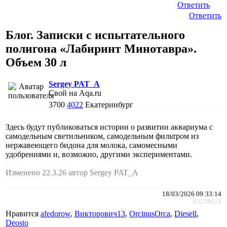
Ответить
Ответить
Блог. Записки с испытательного
полигона «Лабиринт Минотавра».
Объем 30 л
Sergey PAT_A
Свой на Aqa.ru
3700
4022
Екатеринбург
Здесь будут публиковаться истории о развитии аквариума с
самодельным светильником, самодельным фильтром из
нержавеющего бидона для молока, самомесными
удобрениями и, возможно, другими экспериментами.
Изменено 22.3.26 автор Sergey PAT_A
18/03/2026 09:33:14
#3238024
Нравится
afedorow
,
Викторович13
,
ОrcinusОrca
,
Diesell
,
Deosto