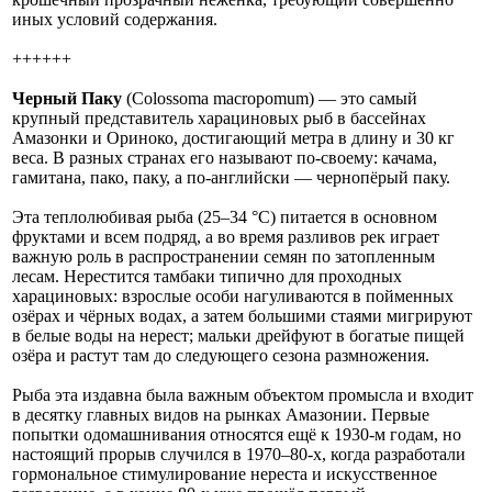
иных условий содержания.
++++++
Черный Паку
(Colossoma macropomum) — это самый
крупный представитель харациновых рыб в бассейнах
Амазонки и Ориноко, достигающий метра в длину и 30 кг
веса. В разных странах его называют по-своему: качама,
гамитана, пако, паку, а по-английски — чернопёрый паку.
Эта теплолюбивая рыба (25–34 °C) питается в основном
фруктами и всем подряд, а во время разливов рек играет
важную роль в распространении семян по затопленным
лесам. Нерестится тамбаки типично для проходных
харациновых: взрослые особи нагуливаются в пойменных
озёрах и чёрных водах, а затем большими стаями мигрируют
в белые воды на нерест; мальки дрейфуют в богатые пищей
озёра и растут там до следующего сезона размножения.
Рыба эта издавна была важным объектом промысла и входит
в десятку главных видов на рынках Амазонии. Первые
попытки одомашнивания относятся ещё к 1930-м годам, но
настоящий прорыв случился в 1970–80-х, когда разработали
гормональное стимулирование нереста и искусственное