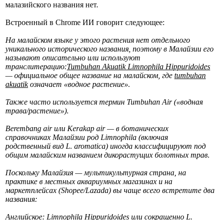
малазийского названия нет.
Встроенный в Chrome ИИ говорит следующее:
На малайском языке у этого растения нет отдельного
уникального исторического названия, поэтому в Малайзии его
называют описательно или используют
транслитерацию:
Tumbuhan Akuatik Limnophila Hippuridoides
— официальное общее название на малайском, где
tumbuhan
akuatik
означает «водное растение».
Также часто используется термин Tumbuhan Air («водная
трава/растение»).
Berembang air или Kerakap air — в ботанических
справочниках Малайзии род Limnophila (включая
родственный вид L. aromatica) иногда классифицируют под
общим малайским названием дикорастущих болотных трав.
Поскольку Малайзия — мультикультурная страна, на
практике в местных аквариумных магазинах и на
маркетплейсах (Shopee/Lazada) вы чаще всего встретите два
названия:
Английское: Limnophila Hippuridoides или сокращенно L.