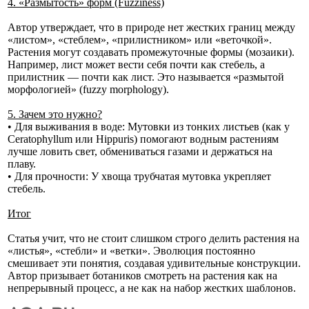
4. «Размытость» форм (Fuzziness)
Автор утверждает, что в природе нет жестких границ между
«листом», «стеблем», «прилистником» или «веточкой».
Растения могут создавать промежуточные формы (мозаики).
Например, лист может вести себя почти как стебель, а
прилистник — почти как лист. Это называется «размытой
морфологией» (fuzzy morphology).
5. Зачем это нужно?
• Для выживания в воде: Мутовки из тонких листьев (как у
Ceratophyllum или Hippuris) помогают водным растениям
лучше ловить свет, обмениваться газами и держаться на
плаву.
• Для прочности: У хвоща трубчатая мутовка укрепляет
стебель.
Итог
Статья учит, что не стоит слишком строго делить растения на
«листья», «стебли» и «ветки». Эволюция постоянно
смешивает эти понятия, создавая удивительные конструкции.
Автор призывает ботаников смотреть на растения как на
непрерывный процесс, а не как на набор жестких шаблонов.