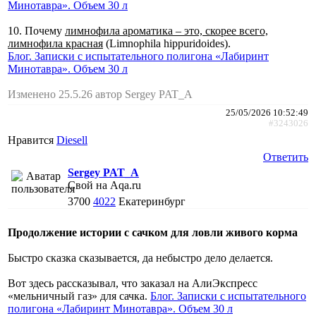
Минотавра». Объем 30 л
10. Почему
лимнофила ароматика – это, скорее всего,
лимнофила красная
(Limnophila hippuridoides).
Блог. Записки с испытательного полигона «Лабиринт
Минотавра». Объем 30 л
Изменено 25.5.26 автор Sergey PAT_A
25/05/2026 10:52:49
#3243026
Нравится
Diesell
Ответить
Sergey PAT_A
Свой на Aqa.ru
3700
4022
Екатеринбург
Продолжение истории с сачком для ловли живого корма
Быстро сказка сказывается, да небыстро дело делается.
Вот здесь рассказывал, что заказал на АлиЭкспресс
«мельничный газ» для сачка.
Блог. Записки с испытательного
полигона «Лабиринт Минотавра». Объем 30 л