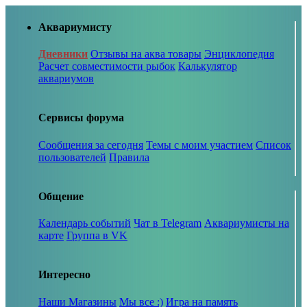
Аквариумисту
Дневники
Отзывы на аква товары
Энциклопедия
Расчет совместимости рыбок
Калькулятор
аквариумов
Сервисы форума
Сообщения за сегодня
Темы с моим участием
Список
пользователей
Правила
Общение
Календарь событий
Чат в Telegram
Аквариумисты на
карте
Группа в VK
Интересно
Наши Магазины
Мы все :)
Игра на память