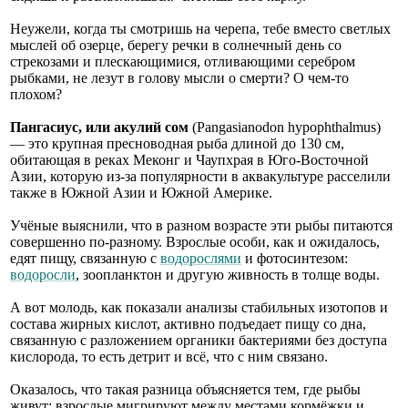
Неужели, когда ты смотришь на черепа, тебе вместо светлых
мыслей об озерце, берегу речки в солнечный день со
стрекозами и плескающимися, отливающими серебром
рыбками, не лезут в голову мысли о смерти? О чем-то
плохом?
Пангасиус, или акулий сом
(Pangasianodon hypophthalmus)
— это крупная пресноводная рыба длиной до 130 см,
обитающая в реках Меконг и Чаупхрая в Юго-Восточной
Азии, которую из-за популярности в аквакультуре расселили
также в Южной Азии и Южной Америке.
Учёные выяснили, что в разном возрасте эти рыбы питаются
совершенно по-разному. Взрослые особи, как и ожидалось,
едят пищу, связанную с
водорослями
и фотосинтезом:
водоросли
, зоопланктон и другую живность в толще воды.
А вот молодь, как показали анализы стабильных изотопов и
состава жирных кислот, активно подъедает пищу со дна,
связанную с разложением органики бактериями без доступа
кислорода, то есть детрит и всё, что с ним связано.
Оказалось, что такая разница объясняется тем, где рыбы
живут: взрослые мигрируют между местами кормёжки и