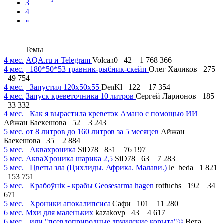
3
4
»
Темы
4 мес.
AQA.ru и Telegram
Volcan0
42
1 768 366
4 мес.
180*50*53 травник-рыбник-скейп
Олег Халиков
275
49 754
4 мес.
Запустил 120х50х55
DenKl
122
17 354
4 мес.
Запуск креветочника 10 литров
Сергей Ларионов
185
33 332
4 мес.
Как я вырастила креветок Амано с помощью ИИ
Айжан Баекешова
52
3 243
5 мес.
от 8 литров до 160 литров за 5 месяцев
Айжан
Баекешова
35
2 884
5 мес.
Аквахроника
SiD78
831
76 197
5 мес.
АкваХроника шарика 2,5
SiD78
63
7 283
5 мес.
Цветы зла (Цихлиды. Африка. Малави.)
le_beda
1 821
153 751
5 мес.
Крабоўнік - крабы Geosesarma hagen
rotfuchs
192
34
671
5 мес.
Хроники апокалипсиса
Сафи
101
11 280
6 мес.
Мхи для маленьких
kazakovp
43
4 617
6 мес.
или "псевдоприродные друидские корыта"©
Вега