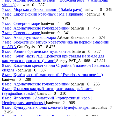
7 мес.
Адриатический анемон ,, Восковая роза " ( Anemonia
viridis )
baniwur
0
287
7 мес.
Морская собачка-павлин ( Salaria pavo)
baniwur
0
349
7 мес.
Европейский краб-паук ( Maja squinado )
baniwur
0
312
7 мес.
Северное море
baniwur
4
586
7 мес.
Адриатические голожа­берники
baniwur
1
476
7 мес.
Северное море
baniwur
0
341
7 мес.
Аквариумные кошмары
Айжан Баекешова
3
674
7 мес.
Бюджетный запуск креветочника на первой амазонии
от ADA
Gra Crysis
97
8 425
8 мес.
Родина бременских музыкантов
baniwur
0
327
8 мес.
Блог. Часть №2. Креветки кристаллы на земле для
кактусов и проппанте (осмос)
Sergey PAT_A
668
47 821
8 мес.
Каменная креветка или Стройный палемон ( Palaemon
elegans )
baniwur
0
307
8 мес.
Краб красный мангровый ( Pseudosesarma moeshi )
baniwur
0
289
8 мес.
Адриатические голожа­берники
baniwur
0
265
8 мес.
Итальянская рыба-игла, или малая рыба-игла
(Syngnathus abaster)
baniwur
0
310
8 мес.
Японский ( Азиатский ) прибрежный краб (
Hemigrapsus sanguineus )
baniwur
2
909
8 мес.
Культурные клоны колючей буцефаландры
maculatus
7
3 494