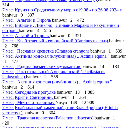
514
7 мес.
Круиз по Средиземному морю с19.08 - по 26.08.2024 г.
baniwur
0
307
7 мес.
Альгой и Тироль
baniwur
2
472
7 мес.
Бибионе , Линьяно , Линьяно Марано и Ракушечный
остров .
baniwur
4
556
7 мес.
Альгой и Тироль
baniwur
0
321
7 мес.
Краб зеленый - европейский (Carcinus maenas)
baniwur
2
768
7 мес.
Песчаная креветка (Crangon crangon)
baniwur
1
639
7 мес.
Актиния конская (клубничная) ,, Actinia equina "
baniwur
1
477
7 мес.
Родина бременских музыкантов
baniwur
14
1 183
7 мес.
Рак сигнальный Амери­канский ( Расifastac­us
leniusculus )
baniwur
2
558
7 мес.
Актиния конская (клубничная) ,, Actinia equina "
baniwur
2
614
7 мес.
Сегодня на прогулке
baniwur
18
1 085
7 мес.
Крит и Санторини.
baniwur
1
364
7 мес.
Мечты о травнике.
Nasya
149
12 909
7 мес.
Краб красный каменный , или Злая Эрифия ( Еriphia
verrucosa )
baniwur
0
304
7 мес.
Травяная креветка (Palaemon adspersus)
baniwur
1
420