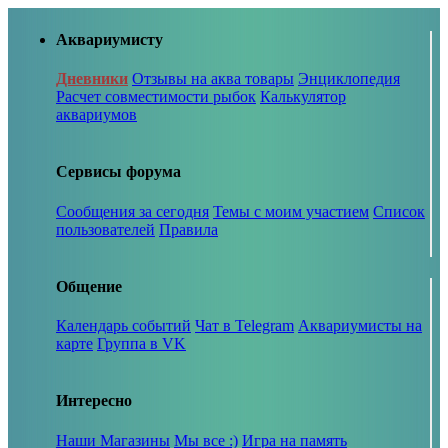
Аквариумисту
Дневники
Отзывы на аква товары
Энциклопедия
Расчет совместимости рыбок
Калькулятор
аквариумов
Сервисы форума
Сообщения за сегодня
Темы с моим участием
Список
пользователей
Правила
Общение
Календарь событий
Чат в Telegram
Аквариумисты на
карте
Группа в VK
Интересно
Наши Магазины
Мы все :)
Игра на память