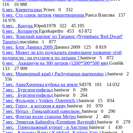
116
16 988
6 мес.
Креветосики
Успех
0
332
6 мес.
Сто сорок литров умиротворения
Раиса Власова
157
16 976
6 мес.
Конура
Юрий1978
322
45 195
6 мес.
Котариум
Egorkapedro
453
63 872
6 мес.
'Красный карлик' из Тапажос (Nymphaea 'Red Dwarf'
Tapajos)
maculatus
1
877
6 мес.
Блог Даниил 2009
Даниил 2009
125
8 819
6 мес.
Может ли кто подсказать правильное название этой
водоросли : на русском и по латыни ?
baniwur
5
872
6 мес.
Аквариум на 300 литров (1200*500*500 мм)
Gon6ik
133
27 909
6 мес.
Мраморный краб ( Pachygrapsus marmoratus )
baniwur
2
556
7 мес.
АкваХроника кубика на земле
SiD78
101
14 032
7 мес.
Бургленгенфельд
baniwur
0
299
7 мес.
Бургленгенфельд
baniwur
0
264
7 мес.
Фольдерс ( Volders, Österreich )
baniwur
15
834
7 мес.
Город , в котором я живу
baniwur
10
970
7 мес.
Непал - Гималайский павильон.
baniwur
0
290
7 мес.
Фонтан возле станции Метро
baniwur
2
481
7 мес.
Эрмитаж Байройта (Eremitage Bayreuth)
baniwur
0
279
7 мес.
Горнолыжный курорт - в Австрии
baniwur
1
430
7 мес.
Карловы Вары ( Karlsbad , Karlovy Vary )
baniwur
2