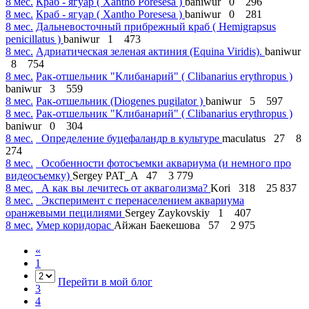
8 мес.
Краб - ягуар ( Xantho Poresesa )
baniwur
0
296
8 мес.
Краб - ягуар ( Xantho Poresesa )
baniwur
0
281
8 мес.
Дальневосточный прибрежный краб ( Hemigrapsus
penicillatus )
baniwur
1
473
8 мес.
Адриатическая зеленая актиния (Equina Viridis).
baniwur
8
754
8 мес.
Рак-отшельник "Клибанарий" ( Clibanarius erythropus )
baniwur
3
559
8 мес.
Рак-отшельник (Diogenes pugilator )
baniwur
5
597
8 мес.
Рак-отшельник "Клибанарий" ( Clibanarius erythropus )
baniwur
0
304
8 мес.
Определение буцефаландр в культуре
maculatus
27
8
274
8 мес.
Особенности фотосъемки аквариума (и немного про
видеосъемку)
Sergey PAT_A
47
3 779
8 мес.
А как вы лечитесь от акваголизма?
Kori
318
25 837
8 мес.
Эксперимент с перенаселением аквариума
оранжевыми пецилиями
Sergey Zaykovskiy
1
407
8 мес.
Умер коридорас
Айжан Баекешова
57
2 975
«
1
Перейти в мой блог
3
4