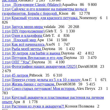
растения
Alenka05
2 283
159 847
1 год
Псевдоморе Classic (Malawi)
Aquadiva
86
9 800
1 год
Сайдекс и его влияние на параметры воды и
гидробионтов. Борьба с бородой.
Kison
46
12 778
1 год
Красный уголок для красного петушка.
Nomemory
6
1
826
1 год
Запуск мини-мира
valalala
266
20 268
1 год
DIY (продолжение)
Gleb T.
5
1 330
1 год
Озон и кладофора
Gleb T.
4
836
1 год
Плоский мир
Аря
134
11 500
1 год
Как всё начиналось
AxeN
1
747
1 год
Рыба моей мечты
Daytona
16
1 432
1 год
30 литров для barbie и вьюна
Daytona
42
4 812
1 год
Петушок Веспасиан и его дом
Daytona
33
3 470
1 год
ОПГ "Усы"
Daytona
31
4 100
1 год
Фотографии наших аквариумов [2025]
David63838
23
2 679
1 год
45 литров
Pitbrook
35
6 310
1 год
Переезд супер дельты из 5 л в 10 л виллу
Аля Г.
1
671
1 год
Жизнь банки с петушком.
David63838
59
5 415
1 год
Союз старых петушков! Моя история.
Alex Петух
23
1
783
1 год
Круглый аквариум и пластиковые растения на личном
опыте
Аря
8
1 778
1 год
Растения из лужи в аквариум?!
Ксения Полякова
2