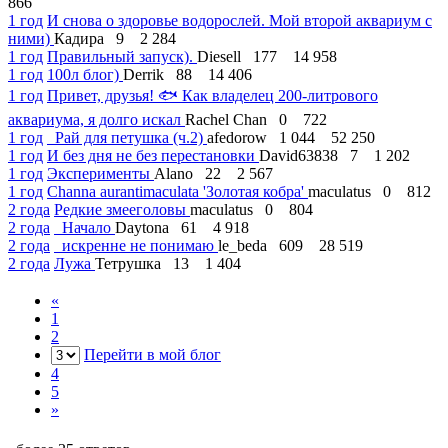
866
1 год
И снова о здоровье водорослей. Мой второй аквариум с
ними)
Кадира
9
2 284
1 год
Правильный запуск).
Diesell
177
14 958
1 год
100л блог)
Derrik
88
14 406
1 год
Привет, друзья! 🐟 Как владелец 200-литрового
аквариума, я долго искал
Rachel Chan
0
722
1 год
Рай для петушка (ч.2)
afedorow
1 044
52 250
1 год
И без дня не без перестановки
David63838
7
1 202
1 год
Эксперименты
Alano
22
2 567
1 год
Channa aurantimaculata 'Золотая кобра'
maculatus
0
812
2 года
Редкие змееголовы
maculatus
0
804
2 года
Начало
Daytona
61
4 918
2 года
искренне не понимаю
le_beda
609
28 519
2 года
Лужа
Тетрушка
13
1 404
«
1
2
Перейти в мой блог
4
5
»