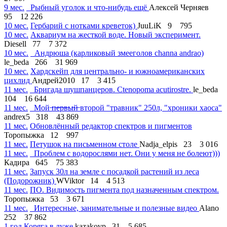
9 мес.
Рыбный уголок и что-нибудь ещё
Алексей Черняев
95
12 226
10 мес.
Гербарий с нотками креветок)
JuuLiK
9
795
10 мес.
Аквариум на жесткой воде. Новый эксперимент.
Diesell
77
7 372
10 мес.
Андрюша (карликовый змееголов channa andrao)
le_beda
266
31 969
10 мес.
Хардскейп для центрально- и южноамериканских
цихлид
Андрей2010
17
3 415
11 мес.
Бригада шушпанцеров. Ctenopoma acutirostre.
le_beda
104
16 644
11 мес.
Мой ̶п̶е̶р̶в̶ы̶й̶ второй "травник" 250л, "хроники хаоса"
andrex5
318
43 869
11 мес.
Обновлённый редактор спектров и пигментов
Торопыжка
12
997
11 мес.
Петушок на письменном столе
Nadja_elpis
23
3 016
11 мес.
Проблем с водорослями нет. Они у меня не болеют)))
Кадира
645
75 383
11 мес.
Запуск 30л на земле с посадкой растений из леса
(Подорожник)
WViktor
14
4 513
11 мес.
ПО. Видимость пигмента под назначенным спектром.
Торопыжка
53
3 671
11 мес.
Интересные, занимательные и полезные видео
Alano
252
37 862
1 год
Коряга в луже
kazakovp
31
5 685