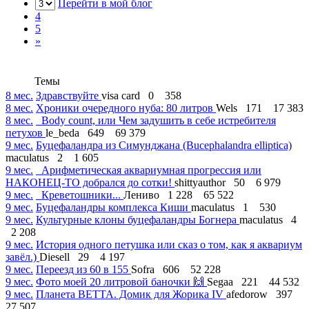
Перейти в мой блог
4
5
»
Темы
8 мес.
Здравствуйте
visa card
0
358
8 мес.
Хроники очередного нуба: 80 литров
Wels
171
17 383
8 мес.
Body count, или Чем задушить в себе истребителя
петухов
le_beda
649
69 379
9 мес.
Буцефаландра из Симунджана (Bucephalandra elliptica)
maculatus
2
1 605
9 мес.
Арифметическая аквариумная прогрессия или
НАКОНЕЦ-ТО добрался до сотки!
shittyauthor
50
6 979
9 мес.
Креветошники...
Лениво
1 228
65 522
9 мес.
Буцефаландры комплекса Киши
maculatus
1
530
9 мес.
Культурные клоны буцефаландры Богнера
maculatus
4
2 208
9 мес.
История одного петушка или сказ о том, как я аквариум
завёл.)
Diesell
29
4 197
9 мес.
Переезд из 60 в 155
Sofra
606
52 228
9 мес.
Фото моей 20 литровой баночки 🙌
Segaa
221
44 532
9 мес.
Планета BETTA. Домик для Жорика IV
afedorow
397
27 507