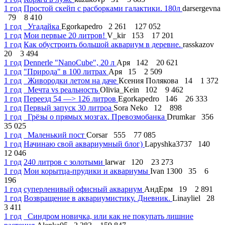
1 год
Простой скейп с расборками галактики. 180л
darsergevna
79
8 410
1 год
Угадайка
Egorkapedro
2 261
127 052
1 год
Мои первые 20 литров!
V_kir
153
17 201
1 год
Как обустроить большой аквариум в деревне.
rasskazov
20
3 494
1 год
Dennerle "NanoCube", 20 л
Аря
142
20 621
1 год
"Природа" в 100 литрах
Аря
15
2 509
1 год
Живородки летом на даче
Ксения Полякова
14
1 372
1 год
Мечта vs реальность
Olivia_Kein
102
9 462
1 год
Переезд 54 —> 126 литров
Egorkapedro
146
26 333
1 год
Первый запуск 30 литроа
Sora Neko
12
898
1 год
Грёзы о прямых мозгах. Превозмобанка
Drumkar
356
35 025
1 год
Маленький пост
Corsar
555
77 085
1 год
Начинаю свой аквариумный блог)
Lapyshka3737
140
12 046
1 год
240 литров с золотыми
larwar
120
23 273
1 год
Мои корытца-прудики и аквариумы
Ivan 1300
35
6
196
1 год
суперленивый офисный аквариум
АндЕрм
19
2 891
1 год
Возвращение в аквариумистику. Дневник.
Linayliel
28
3 411
1 год
Синдром новичка, или как не покупать лишние