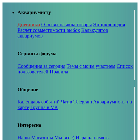
Аквариумисту
Дневники
Отзывы на аква товары
Энциклопедия
Расчет совместимости рыбок
Калькулятор
аквариумов
Сервисы форума
Сообщения за сегодня
Темы с моим участием
Список
пользователей
Правила
Общение
Календарь событий
Чат в Telegram
Аквариумисты на
карте
Группа в VK
Интересно
Наши Магазины
Мы все :)
Игра на память